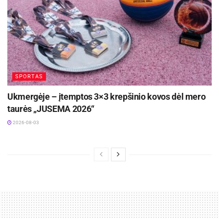
SPORTAS
Ukmergėje – įtemptos 3×3 krepšinio kovos dėl mero
taurės „JUSEMA 2026“
2026-08-03