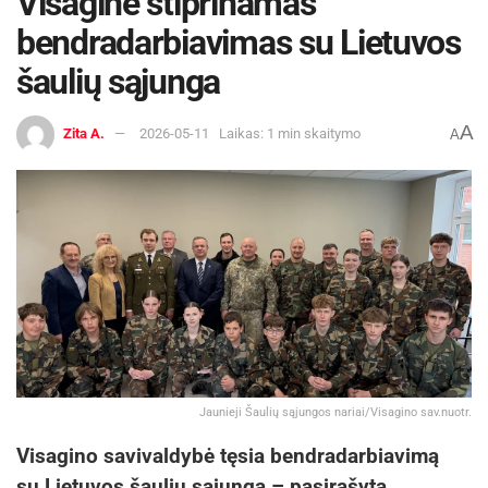
Visagine stiprinamas
bendradarbiavimas su Lietuvos
šaulių sąjunga
A
Zita A.
2026-05-11
Laikas: 1 min skaitymo
A
Jaunieji Šaulių sąjungos nariai/Visagino sav.nuotr.
Visagino savivaldybė tęsia bendradarbiavimą
su Lietuvos šaulių sąjunga – pasirašyta