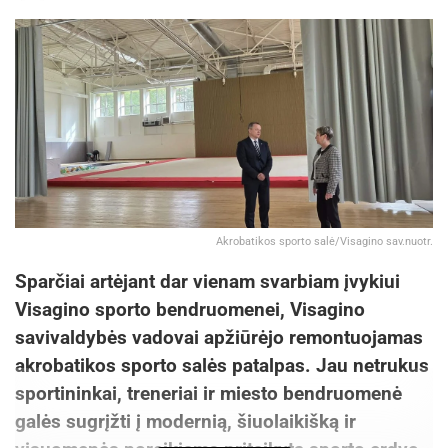
Akrobatikos sporto salė/Visagino sav.nuotr.
Sparčiai artėjant dar vienam svarbiam įvykiui
Visagino sporto bendruomenei, Visagino
savivaldybės vadovai apžiūrėjo remontuojamas
akrobatikos sporto salės patalpas. Jau netrukus
sportininkai, treneriai ir miesto bendruomenė
galės sugrįžti į modernią, šiuolaikišką ir