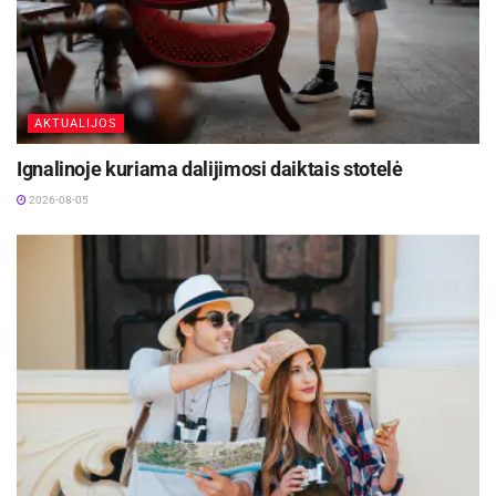
viešosios tvarkos ir saugumo savivaldybėje
organizuojamų renginių metu.
Šaltinis:
Visagino savivaldybė
AKTUALIJOS
Ignalinoje kuriama dalijimosi daiktais stotelė
2026-08-05