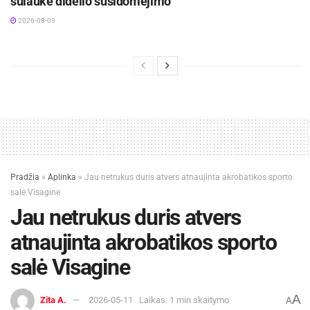
sulaukė didelio susidomėjimo
2026-08-03
Pradžia
»
Aplinka
»
Jau netrukus duris atvers atnaujinta akrobatikos sporto
salė Visagine
Jau netrukus duris atvers
atnaujinta akrobatikos sporto
salė Visagine
A
Zita A.
2026-05-11
Laikas: 1 min skaitymo
A