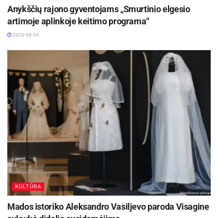
Anykščių rajono gyventojams „Smurtinio elgesio
artimoje aplinkoje keitimo programa“
2026-08-04
KULTŪRA
Mados istoriko Aleksandro Vasiljevo paroda Visagine