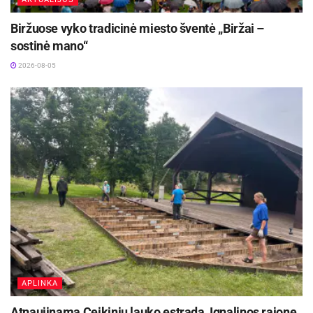
Biržuose vyko tradicinė miesto šventė „Biržai –
sostinė mano“
2026-08-05
APLINKA
Atnaujinama Ceikinių lauko estrada, Ignalinos rajone