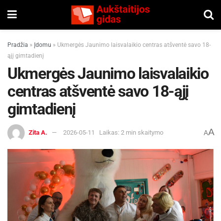
Pradžia
»
Įdomu
»
Ukmergės Jaunimo laisvalaikio centras atšventė savo 18-
ąjį gimtadienį
Ukmergės Jaunimo laisvalaikio
centras atšventė savo 18-ąjį
gimtadienį
A
Zita A.
2026-05-11
Laikas: 2 min skaitymo
A