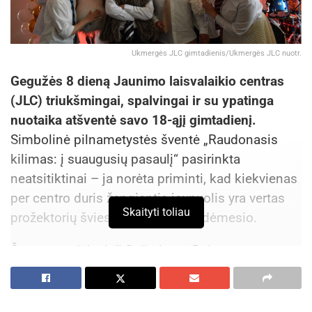
Ukmergės JLC gimtadienis/Ukmergės JLC nuotr.
Gegužės 8 dieną Jaunimo laisvalaikio centras
(JLC) triukšmingai, spalvingai ir su ypatinga
nuotaika atšventė savo 18-ąjį gimtadienį.
Simbolinė pilnametystės šventė „Raudonasis
kilimas: į suaugusių pasaulį“ pasirinkta
neatsitiktinai – ja norėta priminti, kad kiekvienas
per centro duris žengiantis jaunuolis yra vertas
Skaityti toliau
prožektorių šviesos ir išskirtinio dėmesio.
Šventę pradėjusi JLC direktorė Daiva
Pranskevičienė subūrė visą centro „auksinį
fondą“ – darbuotojus, savanorius ir garso įrašų
studijos „Akordas“ vaikinus – bendrai nuotraukai.