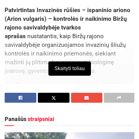
Patvirtintas
Invazinės rūšies – ispaninio ariono
(Arion vulgaris) – kontrolės ir naikinimo Biržų
rajono savivaldybėje tvarkos
aprašas
nustatantis, kaip Biržų rajono
savivaldybėje organizuojamos invazinių šliužų
kontrolės ir naikinimo priemonės, siekiant
mažinti jų plitimą bei apsaugoti biologinę
Skaityti toliau
įvairovę, gyventojų daržus ir sodus.
Kviečiami gyventojai (esant poreikiui) 2026 m.
gegužės 13–25 d. kreiptis į savo gyvenamosios
teritorijos seniūniją ir teikti nustatytos formos
sutikimą dėl invazinių šliužų naikinimo darbų
Panašūs
straipsniai
organizavimo jūsų valdomuose ar
naudojamuose žemės sklypuose. Sutikimai
teikiami tik atvykus į savo gyvenamosios