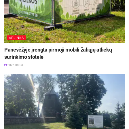
APLINKA
Panevėžyje įrengta pirmoji mobili žaliųjų atliekų
surinkimo stotelė
2026-08-03