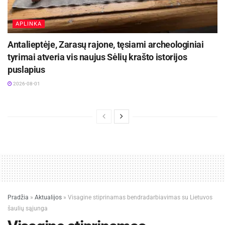
APLINKA
Antalieptėje, Zarasų rajone, tęsiami archeologiniai
tyrimai atveria vis naujus Sėlių krašto istorijos
puslapius
2026-08-01
Pradžia
»
Aktualijos
»
Visagine stiprinamas bendradarbiavimas su Lietuvos
šaulių sąjunga