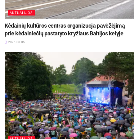
specialiųjų poreikių turintiems gyventojams.
AKTUALIJOS
Šaltinis:
Visagino savivaldybė
Kėdainių kultūros centras organizuoja pavėžėjimą
prie kėdainiečių pastatyto kryžiaus Baltijos kelyje
2026-08-05
AKTUALIJOS