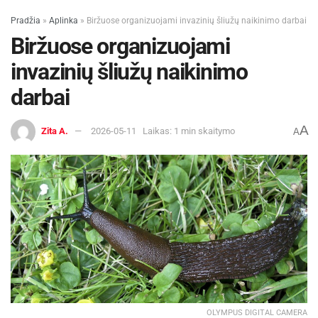
Pradžia
»
Aplinka
»
Biržuose organizuojami invazinių šliužų naikinimo darbai
Biržuose organizuojami
invazinių šliužų naikinimo
darbai
A
Zita A.
2026-05-11
Laikas: 1 min skaitymo
A
OLYMPUS DIGITAL CAMERA