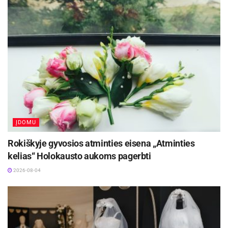
ĮDOMU
Rokiškyje gyvosios atminties eisena „Atminties
kelias“ Holokausto aukoms pagerbti
2026-08-04