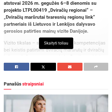
atstovai 2026 m. gegužės 6–8 dienomis su
projekto LTPL00419 „Dviračių regionai“ –
„Dviračių maršrutai tvaresnių regionų link“
partneriais iš Lietuvos ir Lenkijos dalyvavo
gerosios patirties mainų vizite Danijoje.
Vizito tikslas – stiprinti partnerių kompetencijas
Skaityti toliau
bei keistis patirtimi dviračių maršrutų ir dviračių
infrastruktūros vystymo srityje. Danija pasirinkta
neatsitiktinai – ši šalis laikoma viena
pažangiausių pasaulyje dviračių infrastruktūros
srityje. Dviračiai čia yra viena pagrindinių
Panašūs
straipsniai
susisiekimo priemonių, o visoje šalyje įrengta
daugiau nei 12 tūkstančių kilometrų dviračių
takų.
Vizito metu delegacija lankėsi Danijos sostinėje