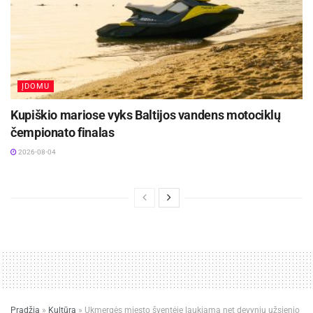
ĮDOMU
Kupiškio mariose vyks Baltijos vandens motociklų
čempionato finalas
2026-08-04
Pradžia
»
Kultūra
»
Ukmergės miesto šventėje laukiama net devynių užsienio