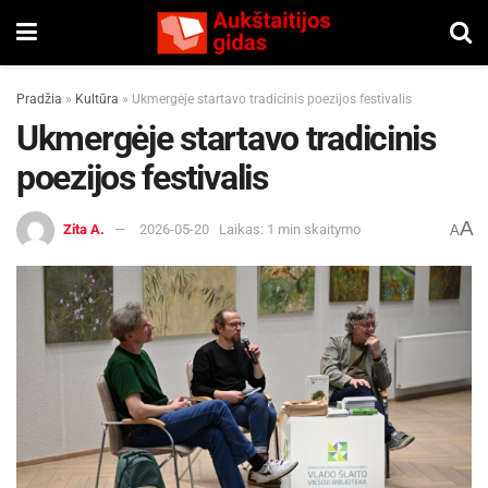
Pradžia
»
Kultūra
»
Ukmergėje startavo tradicinis poezijos festivalis
Ukmergėje startavo tradicinis
poezijos festivalis
A
Zita A.
2026-05-20
Laikas: 1 min skaitymo
A