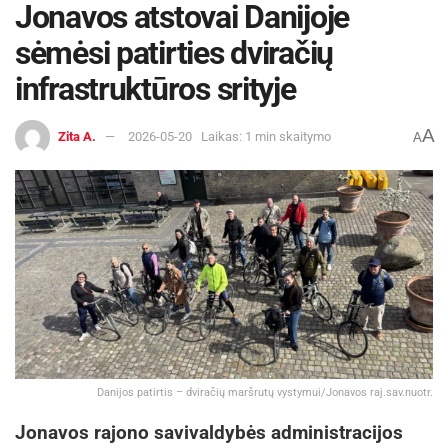
Jonavos atstovai Danijoje
sėmėsi patirties dviračių
infrastruktūros srityje
A
Zita A.
2026-05-20
Laikas: 1 min skaitymo
A
Danijos patirtis – dviračių maršrutų vystymui/Jonavos raj.sav.nuotr.
Jonavos rajono savivaldybės administracijos