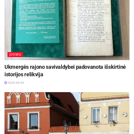
ĮDOMU
Ukmergės rajono savivaldybei padovanota išskirtinė
istorijos relikvija
2026-08-04