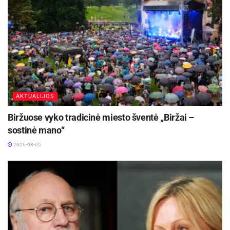
AKTUALIJOS
Biržuose vyko tradicinė miesto šventė „Biržai –
sostinė mano“
2026-08-05