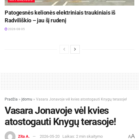
Patogesnės kelionės elektriniais traukiniais iš
Radviliškio – jau šį rudenį
2026-08-05
Pradžia
»
Įdomu
»
Vasara Jonavoje vėl kvies atostogauti Knygų terasoje!
Vasara Jonavoje vėl kvies
atostogauti Knygų terasoje!
A
Zita A.
2026-05-20
Laikas: 2 min skaitymo
A