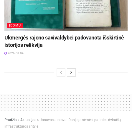
ĮDOMU
Ukmergės rajono savivaldybei padovanota išskirtinė
istorijos relikvija
2026-08-04
Pradžia
»
Aktualijos
»
Jonavos atstovai Danijoje sėmėsi patirties dviračių
infrastruktūros srityje