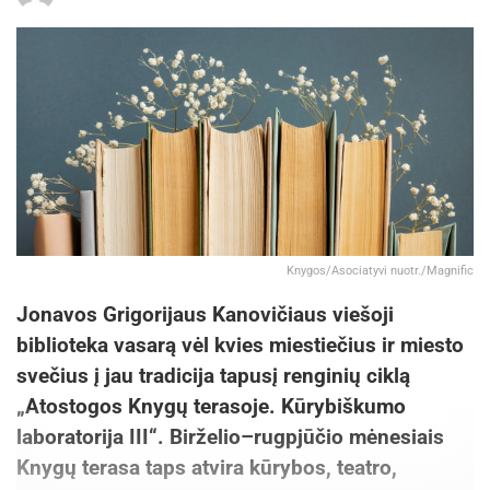
Knygos/Asociatyvi nuotr./Magnific
Jonavos Grigorijaus Kanovičiaus viešoji
biblioteka vasarą vėl kvies miestiečius ir miesto
svečius į jau tradicija tapusį renginių ciklą
„Atostogos Knygų terasoje. Kūrybiškumo
laboratorija III“. Birželio–rugpjūčio mėnesiais
Knygų terasa taps atvira kūrybos, teatro,