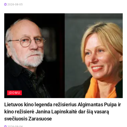
2026-08-05
ĮDOMU
Lietuvos kino legenda režisierius Algimantas Puipa ir
kino režisierė Janina Lapinskaitė dar šią vasarą
svečiuosis Zarasuose
2026-08-04