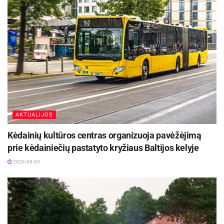
vardas vis plačiau skamba tarptautinėje erdvėje,
o partnerių delegacijų vizitas dar labiau stiprina
miestų draugystę ir bendradarbiavimą.
Šaltinis:
Ukmergės rajono savivaldybė
AKTUALIJOS
Kėdainių kultūros centras organizuoja pavėžėjimą
prie kėdainiečių pastatyto kryžiaus Baltijos kelyje
2026-08-05