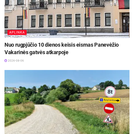
APLINKA
Nuo rugpjūčio 10 dienos keisis eismas Panevėžio
Vakarinės gatvės atkarpoje
2026-08-06