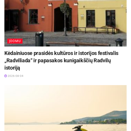
ĮDOMU
Kėdainiuose prasidės kultūros ir istorijos festivalis
„Radviliada“ ir papasakos kunigaikščių Radvilų
istoriją
2026-08-04