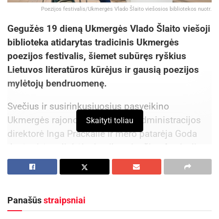
Poezijos festivalis/Ukmergės Vlado Šlaito viešosios bibliotekos nuotr.
Gegužės 19 dieną Ukmergės Vlado Šlaito viešoji
biblioteka atidarytas tradicinis Ukmergės
poezijos festivalis, šiemet subūręs ryškius
Lietuvos literatūros kūrėjus ir gausią poezijos
mylėtojų bendruomenę.
Svečius ir susirinkusiuosius pasveikino
Ukmergės rajono savivaldybės administracijos
Skaityti toliau
direktorė Inga Pračkailė ir mero patarėja Goda
Juzėnaitė, palinkėjusios įkvepiančios festivalio
pradžios ir prasmingų susitikimų su poezija.
Festivalio atidarymo renginyje savo kūrybą skaitė
žinomi šalies poetai Marius Burokas, Antanas A.
Panašūs
straipsniai
Jonynas ir Gvidas Latakas. Jie ne tik dalijosi