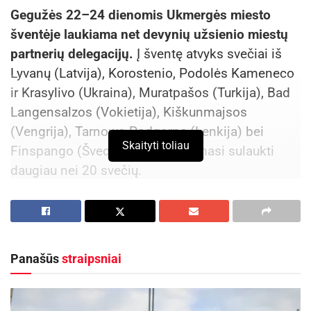
Gegužės 22–24 dienomis Ukmergės miesto
šventėje laukiama net devynių užsienio miestų
partnerių delegacijų.
Į šventę atvyks svečiai iš
Lyvanų (Latvija), Korostenio, Podolės Kameneco
ir Krasylivo (Ukraina), Muratpašos (Turkija), Bad
Langensalzos (Vokietija), Kiškunmajsos
(Vengrija), Tarnowo Podgorne (Lenkija) bei
Skaityti toliau
Finspango (Švedija). Iš viso tikimasi sulaukti
daugiau nei 20 svečių.
Aktualios
naujienos
Prasidėjo Respublikinis tapytojų pleneras
„Kėdainiai abipus Nevėžio“!
Panašūs
straipsniai
2026-08-07
Rugsėjo 11–13 dienomis Panevėžys švęs 523-