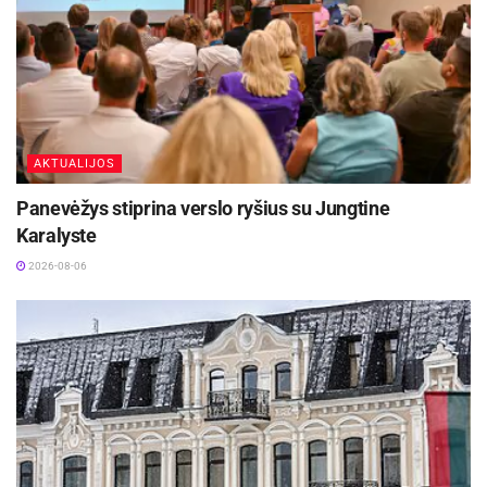
Interreg VI-A Lietuva–Lenkija tarpvalstybinio
bendradarbiavimo programą, finansuojamą
Europos Sąjungos lėšomis.
Šaltinis:
Jonavos rajono savivaldybė
AKTUALIJOS
Panevėžys stiprina verslo ryšius su Jungtine
Karalyste
2026-08-06