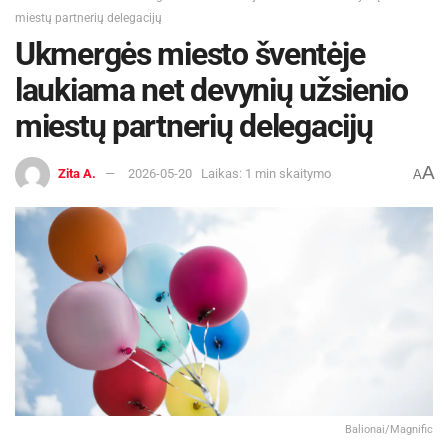
miestų partnerių delegacijų
Ukmergės miesto šventėje
laukiama net devynių užsienio
miestų partnerių delegacijų
A
Zita A.
2026-05-20
Laikas: 1 min skaitymo
A
Balionai/Magnific