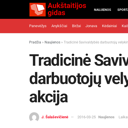
NAUJIENOS
SPORT
Panevėžys
Anykščiai
Biržai
Jonava
Kėdainiai
Kai
Pradžia
»
Naujienos
»
Tradicinė Savivaldybės darbuotojų velyki
Tradicinė Savi
darbuotojų ve
akcija
J. Šalaševičienė
2016-03-25
Naujienos
Laika