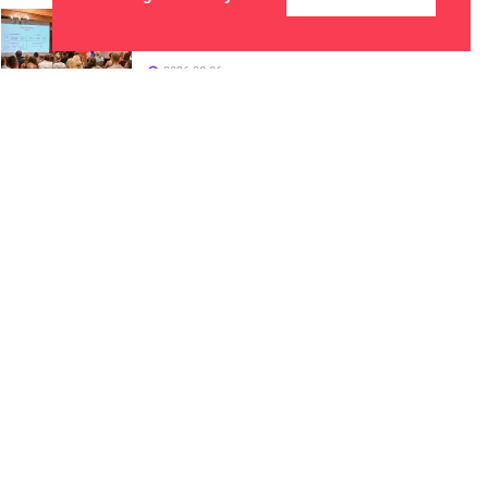
Panevėžys stiprina verslo
ryšius su Jungtine Karalyste
2026-08-06
Rugsėjo 11–13 dienomis
Panevėžys švęs 523-iąjį
gimtadienį
2026-08-06
Vyksta papildomas priėmimas
į Panevėžio kolegiją – dar
galima pretenduoti į valstybės
finansuojamas studijų vietas
2026-08-06
Vietos
Naujienos