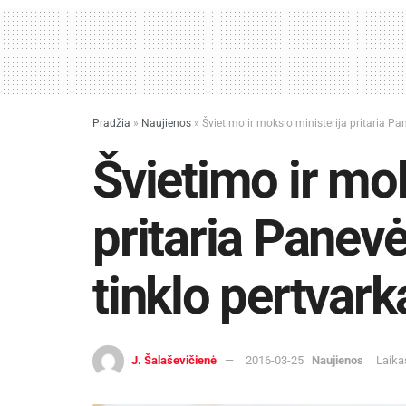
Pradžia
»
Naujienos
»
Švietimo ir mokslo ministerija pritaria Pa
Švietimo ir mok
pritaria Panev
tinklo pertvark
J. Šalaševičienė
2016-03-25
Naujienos
Laika