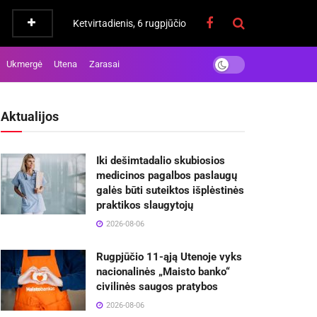
Ketvirtadienis, 6 rugpjūčio
Ukmergė
Utena
Zarasai
Aktualijos
Iki dešimtadalio skubiosios
medicinos pagalbos paslaugų
galės būti suteiktos išplėstinės
praktikos slaugytojų
2026-08-06
Rugpjūčio 11-ąją Utenoje vyks
nacionalinės „Maisto banko“
civilinės saugos pratybos
2026-08-06