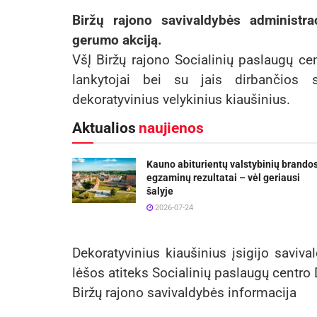
Biržų rajono savivaldybės administra
gerumo akciją.
VšĮ Biržų rajono Socialinių paslaugų ce
lankytojai bei su jais dirbančios s
dekoratyvinius velykinius kiaušinius.
Aktualios
naujienos
Kauno abiturientų valstybinių brando
egzaminų rezultatai – vėl geriausi
šalyje
2026-07-24
Dekoratyvinius kiaušinius įsigijo saviva
lėšos atiteks Socialinių paslaugų centro
Biržų rajono savivaldybės informacija