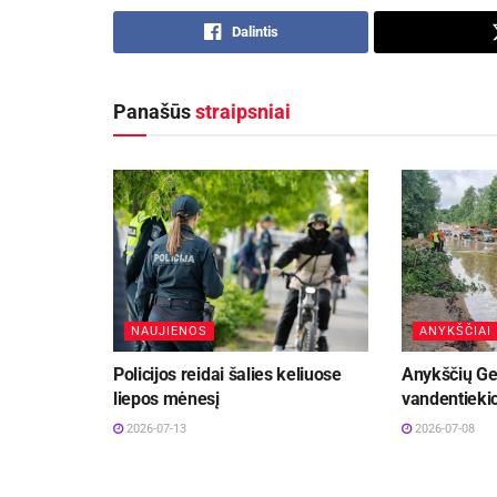
Dalintis
Panašūs
straipsniai
NAUJIENOS
ANYKŠČIAI
Policijos reidai šalies keliuose
Anykščių Ge
liepos mėnesį
vandentiekio
2026-07-13
2026-07-08