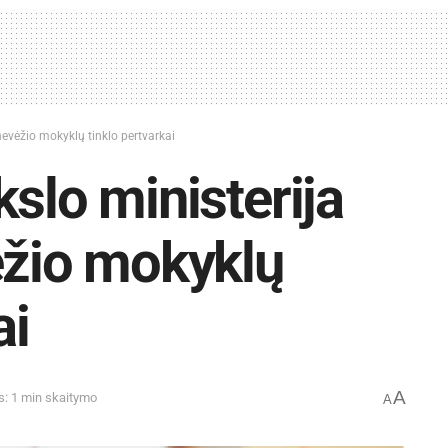
nevėžio mokyklų tinklo pertvarkai
slo ministerija
ėžio mokyklų
ai
A
s: 1 min skaitymo
A