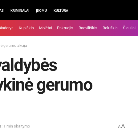
AS
KRIMINALAI
ĮDOMU
KULTŪRA
šiadorys
Kupiškis
Molėtai
Pakruojis
Radviliškis
Rokiškis
Šiauliai
nė gerumo akcija
valdybės
lykinė gerumo
A
s: 1 min skaitymo
A