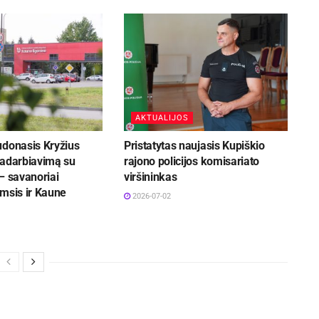
AKTUALIJOS
udonasis Kryžius
Pristatytas naujasis Kupiškio
radarbiavimą su
rajono policijos komisariato
– savanoriai
viršininkas
msis ir Kaune
2026-07-02