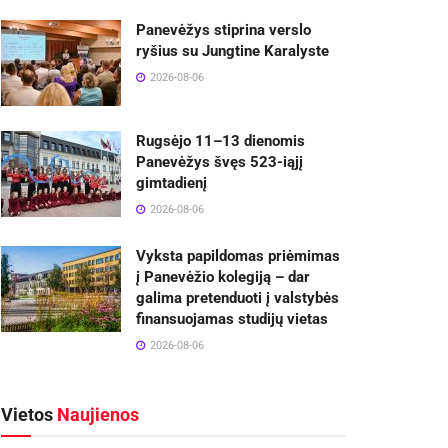
Panevėžys stiprina verslo
ryšius su Jungtine Karalyste
2026-08-06
Rugsėjo 11–13 dienomis
Panevėžys švęs 523-iąjį
gimtadienį
2026-08-06
Vyksta papildomas priėmimas
į Panevėžio kolegiją – dar
galima pretenduoti į valstybės
finansuojamas studijų vietas
2026-08-06
Vietos
Naujienos