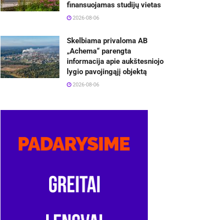
finansuojamas studijų vietas
2026-08-06
Skelbiama privaloma AB
„Achema“ parengta
informacija apie aukštesniojo
lygio pavojingąjį objektą
2026-08-06