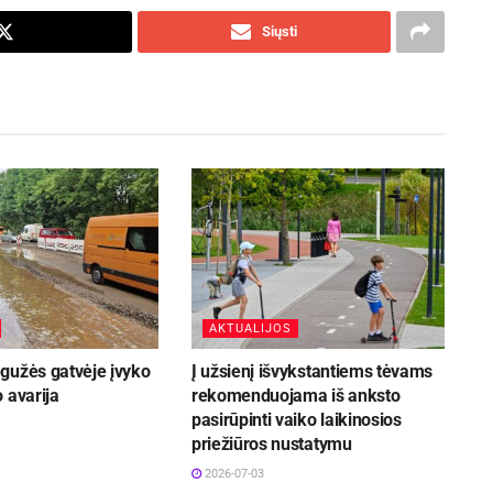
Siųsti
AKTUALIJOS
gužės gatvėje įvyko
Į užsienį išvykstantiems tėvams
 avarija
rekomenduojama iš anksto
pasirūpinti vaiko laikinosios
priežiūros nustatymu
2026-07-03