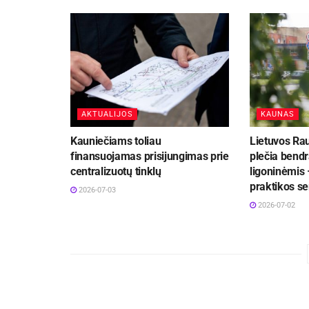
AKTUALIJOS
KAUNAS
Kauniečiams toliau
Lietuvos Ra
finansuojamas prisijungimas prie
plečia bend
centralizuotų tinklų
ligoninėmis 
praktikos se
2026-07-03
2026-07-02