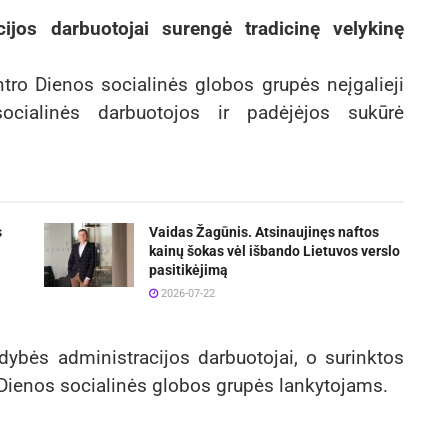
cijos darbuotojai surengė tradicinę velykinę
ntro Dienos socialinės globos grupės neįgalieji
ocialinės darbuotojos ir padėjėjos sukūrė
s
Vaidas Žagūnis. Atsinaujinęs naftos
kainų šokas vėl išbando Lietuvos verslo
pasitikėjimą
2026-07-22
ldybės administracijos darbuotojai, o surinktos
 Dienos socialinės globos grupės lankytojams.