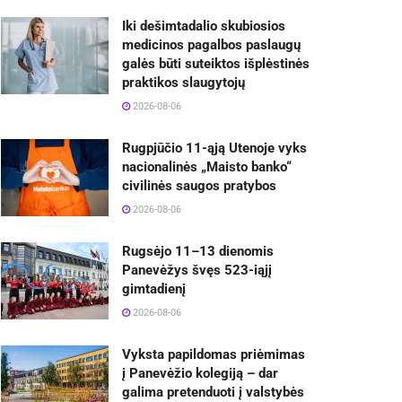
Iki dešimtadalio skubiosios
medicinos pagalbos paslaugų
galės būti suteiktos išplėstinės
praktikos slaugytojų
2026-08-06
Rugpjūčio 11-ąją Utenoje vyks
nacionalinės „Maisto banko“
civilinės saugos pratybos
2026-08-06
Rugsėjo 11–13 dienomis
Panevėžys švęs 523-iąjį
gimtadienį
2026-08-06
Vyksta papildomas priėmimas
į Panevėžio kolegiją – dar
galima pretenduoti į valstybės