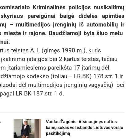
komisariato Kriminalinės policijos nusikaltimų
kyriaus pareigūnai baigė didelės apimties
imų – multimedijos įrenginių iš automobilių ir
 mieste ir rajone. Baudžiamoji byla šiuo metu
mui.
rtus teistas A. I. (gimęs 1990 m.), kuris
 įkalinimo įstaigos bei 2 kartus teistas, tačiau
em įtariamiesiems pareikšta 17 įtarimų dėl
džiamojo kodekso (toliau – LR BK) 178 str. 1 ir
epizodai dėl multimedijos įrenginių vagysčių) bei
pagal LR BK 187 str. 1 d.
s
Vaidas Žagūnis. Atsinaujinęs naftos
kainų šokas vėl išbando Lietuvos verslo
pasitikėjimą