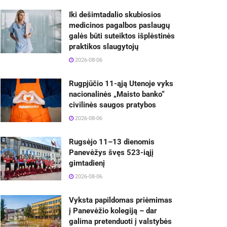
Iki dešimtadalio skubiosios
medicinos pagalbos paslaugų
galės būti suteiktos išplėstinės
praktikos slaugytojų
2026-08-06
Rugpjūčio 11-ąją Utenoje vyks
nacionalinės „Maisto banko“
civilinės saugos pratybos
2026-08-06
Rugsėjo 11–13 dienomis
Panevėžys švęs 523-iąjį
gimtadienį
2026-08-06
Vyksta papildomas priėmimas
į Panevėžio kolegiją – dar
galima pretenduoti į valstybės