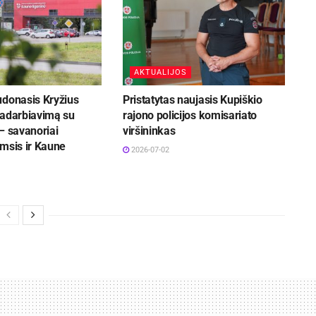
AKTUALIJOS
udonasis Kryžius
Pristatytas naujasis Kupiškio
radarbiavimą su
rajono policijos komisariato
– savanoriai
viršininkas
msis ir Kaune
2026-07-02