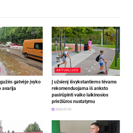
AKTUALIJOS
gužės gatvėje įvyko
Į užsienį išvykstantiems tėvams
 avarija
rekomenduojama iš anksto
pasirūpinti vaiko laikinosios
priežiūros nustatymu
2026-07-03