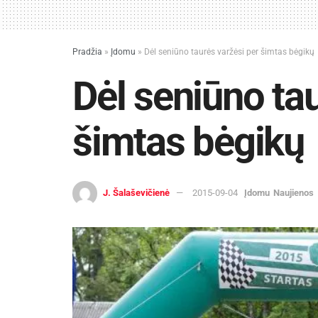
Pradžia
»
Įdomu
»
Dėl seniūno taurės varžėsi per šimtas bėgikų
Dėl seniūno ta
šimtas bėgikų
J. Šalaševičienė
2015-09-04
Įdomu
Naujienos