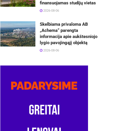
finansuojamas studijų vietas
2026-08-06
Skelbiama privaloma AB
„Achema“ parengta
informacija apie aukštesniojo
lygio pavojingąjį objektą
2026-08-06