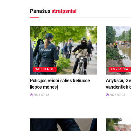
Panašūs
straipsniai
NAUJIENOS
ANYKŠČIAI
Policijos reidai šalies keliuose
Anykščių Ge
liepos mėnesį
vandentiekio
2026-07-13
2026-07-08