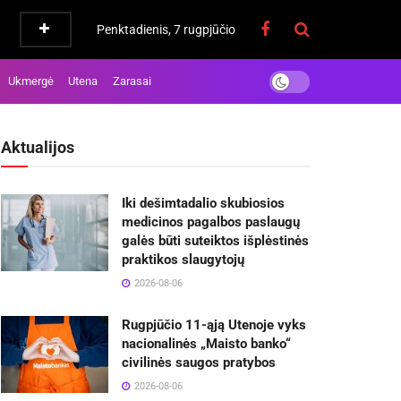
Penktadienis, 7 rugpjūčio
Ukmergė
Utena
Zarasai
Aktualijos
Iki dešimtadalio skubiosios
medicinos pagalbos paslaugų
galės būti suteiktos išplėstinės
praktikos slaugytojų
2026-08-06
Rugpjūčio 11-ąją Utenoje vyks
nacionalinės „Maisto banko“
civilinės saugos pratybos
2026-08-06