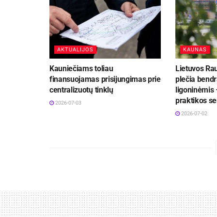
AKTUALIJOS
KAUNAS
Kauniečiams toliau
Lietuvos Ra
finansuojamas prisijungimas prie
plečia bend
centralizuotų tinklų
ligoninėmis 
praktikos se
2026-07-03
2026-07-02