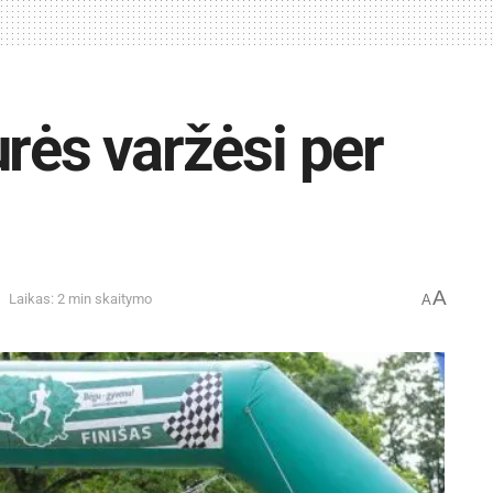
urės varžėsi per
A
Laikas: 2 min skaitymo
A