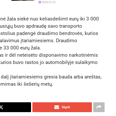
2026-07-22
inė žala siekė nuo keliasdešimt eurų iki 3 000
usiųjų buvo apdraudę savo transporto
stolius padengė draudimo bendrovės, kurios
eikalavimus įtariamiesiems. Draudimo
e 33 000 eurų žala.
mas ir dėl neteisėto disponavimo narkotinėmis
kurios buvo rastos jo automobilyje sulaikymo
dalį įtariamiesiems gresia bauda arba areštas,
tėmimas iki šešerių metų.
Siųsti