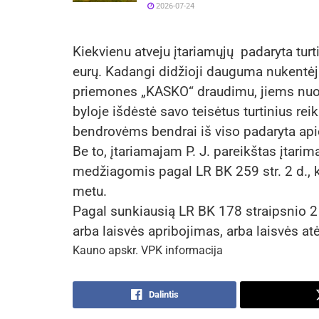
2026-07-24
Kiekvienu atveju įtariamųjų padaryta turt
eurų. Kadangi didžioji dauguma nukentėj
priemones „KASKO“ draudimu, jiems nuo
byloje išdėstė savo teisėtus turtinius r
bendrovėms bendrai iš viso padaryta api
Be to, įtariamajam P. J. pareikštas įtari
medžiagomis pagal LR BK 259 str. 2 d., 
metu.
Pagal sunkiausią LR BK 178 straipsnio 2 
arba laisvės apribojimas, arba laisvės a
Kauno apskr. VPK informacija
Dalintis