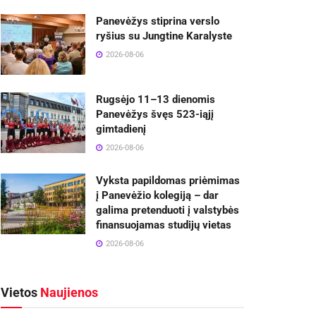
Panevėžys stiprina verslo
ryšius su Jungtine Karalyste
2026-08-06
Rugsėjo 11–13 dienomis
Panevėžys švęs 523-iąjį
gimtadienį
2026-08-06
Vyksta papildomas priėmimas
į Panevėžio kolegiją – dar
galima pretenduoti į valstybės
finansuojamas studijų vietas
2026-08-06
Vietos
Naujienos