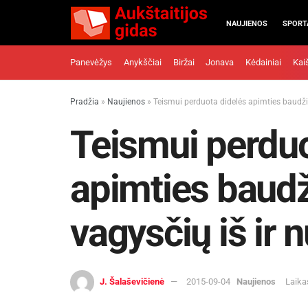
NAUJIENOS
SPORT
Panevėžys
Anykščiai
Biržai
Jonava
Kėdainiai
Kai
Pradžia
»
Naujienos
»
Teismui perduota didelės apimties baudži
Teismui perduo
apimties baudž
vagysčių iš ir 
J. Šalaševičienė
2015-09-04
Naujienos
Laika