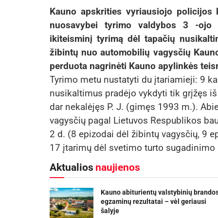
Kauno apskrities vyriausiojo policijos 
nuosavybei tyrimo valdybos 3 -ojo s
ikiteisminį tyrimą dėl tapačių nusikalt
žibintų nuo automobilių vagysčių Kauno
perduota nagrinėti Kauno apylinkės teis
Tyrimo metu nustatyti du įtariamieji: 9 ka
nusikaltimus pradėjo vykdyti tik grįžęs iš
dar nekalėjęs P. J. (gimęs 1993 m.). Abi
vagysčių pagal Lietuvos Respublikos bau
2 d. (8 epizodai dėl žibintų vagysčių, 9 
17 įtarimų dėl svetimo turto sugadinimo 
Aktualios
naujienos
Kauno abiturientų valstybinių brando
egzaminų rezultatai – vėl geriausi
šalyje