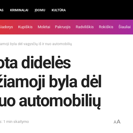
AS
KRIMINALAI
ĮDOMU
KULTŪRA
šiadorys
Kupiškis
Molėtai
Pakruojis
Radviliškis
Rokiškis
Šiauliai
amoji byla dėl vagysčių iš ir nuo automobilių
ta didelės
iamoji byla dėl
nuo automobilių
A
s: 1 min skaitymo
A