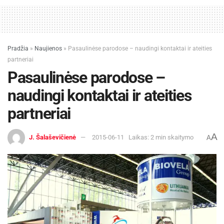
Pradžia
»
Naujienos
»
Pasaulinėse parodose – naudingi kontaktai ir ateities
partneriai
Pasaulinėse parodose –
naudingi kontaktai ir ateities
partneriai
A
J. Šalaševičienė
2015-06-11
Laikas: 2 min skaitymo
A