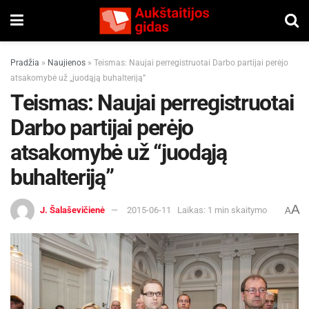
Pradžia
»
Naujienos
»
Teismas: Naujai perregistruotai Darbo partijai perėjo
atsakomybė už „juodąją buhalteriją”
Teismas: Naujai perregistruotai
Darbo partijai perėjo
atsakomybė už “juodąją
buhalteriją”
A
J. Šalaševičienė
2015-06-11
Laikas: 1 min skaitymo
A