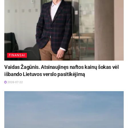
lieso jogurto, susmulkintų česnako skiltelių,
krapų ir šviežiai maltų pipirų bei druskos, kurių
užbarstykite pagal skonį.
FINANSAI
Vaidas Žagūnis. Atsinaujinęs naftos kainų šokas vėl
išbando Lietuvos verslo pasitikėjimą
2026-07-22