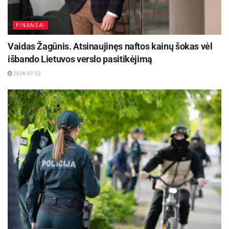
FINANSAI
Vaidas Žagūnis. Atsinaujinęs naftos kainų šokas vėl
išbando Lietuvos verslo pasitikėjimą
2026-07-22