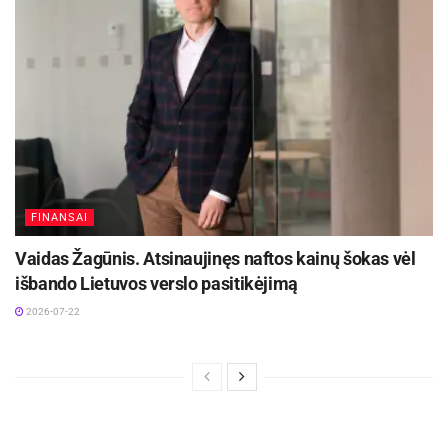
FINANSAI
Vaidas Žagūnis. Atsinaujinęs naftos kainų šokas vėl
išbando Lietuvos verslo pasitikėjimą
2026-07-22