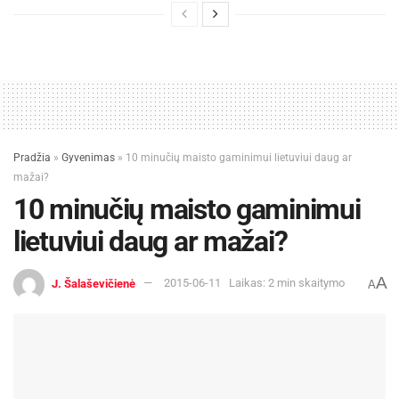
Pradžia
»
Gyvenimas
»
10 minučių maisto gaminimui lietuviui daug ar
mažai?
10 minučių maisto gaminimui
lietuviui daug ar mažai?
A
J. Šalaševičienė
2015-06-11
Laikas: 2 min skaitymo
A