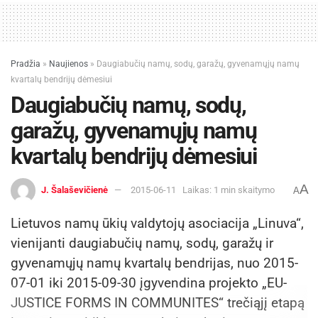
Pradžia
»
Naujienos
»
Daugiabučių namų, sodų, garažų, gyvenamųjų namų
kvartalų bendrijų dėmesiui
Daugiabučių namų, sodų,
garažų, gyvenamųjų namų
kvartalų bendrijų dėmesiui
A
J. Šalaševičienė
2015-06-11
Laikas: 1 min skaitymo
A
Lietuvos namų ūkių valdytojų asociacija „Linuva“,
vienijanti daugiabučių namų, sodų, garažų ir
gyvenamųjų namų kvartalų bendrijas, nuo 2015-
07-01 iki 2015-09-30 įgyvendina projekto „EU-
JUSTICE FORMS IN COMMUNITES“ trečiąjį etapą