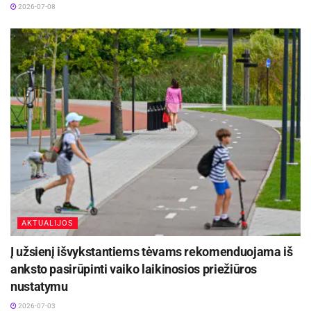
2026-07-08
AKTUALIJOS
Į užsienį išvykstantiems tėvams rekomenduojama iš
anksto pasirūpinti vaiko laikinosios priežiūros
nustatymu
2026-07-03