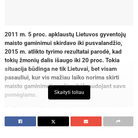
2011 m. 5 proc. apklaustų Lietuvos gyventojų
maisto gaminimui skirdavo iki pusvalandžio,
2015 m. atlikto tyrimo rezultatai parodė, kad
tokių žmonių dalis išaugo iki 20 proc. Tokia
situacija būdinga ne tik Lietuvai, bet visam
pasauliui, kur vis mažiau laiko norima skirti
maisto gaminimui, verčiau jį išnaudojant savo
Skaityti toliau
pomėgiams.
Keičiantis požiūriui į mitybą ir maisto gaminimą,
vartotojams tapo svarbu, ne tik, kiek laiko užtruks
maisto gaminimas, bet ir kokius produktus
rinktis. Rinkdamiesi maisto produktus, žmonės