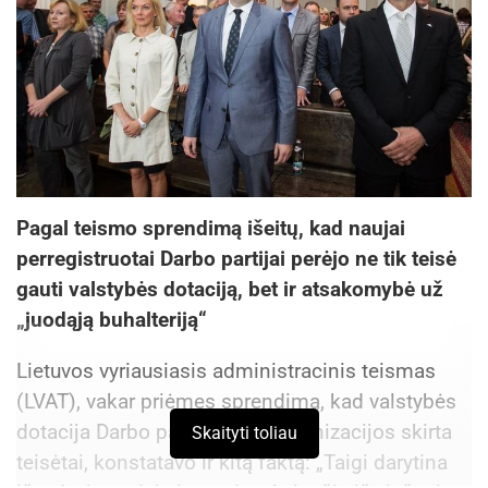
Pagal teismo sprendimą išeitų, kad naujai
perregistruotai Darbo partijai perėjo ne tik teisė
gauti valstybės dotaciją, bet ir atsakomybė už
„juodąją buhalteriją“
Lietuvos vyriausiasis administracinis teismas
(LVAT), vakar priėmęs sprendimą, kad valstybės
dotacija Darbo partijai po reorganizacijos skirta
Skaityti toliau
teisėtai, konstatavo ir kitą faktą: „Taigi darytina