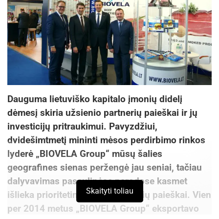
Dauguma lietuviško kapitalo įmonių didelį
dėmesį skiria užsienio partnerių paieškai ir jų
investicijų pritraukimui. Pavyzdžiui,
dvidešimtmetį mininti mėsos perdirbimo rinkos
lyderė „BIOVELA Group“ mūsų šalies
geografines sienas peržengė jau seniai, tačiau
dalyvavimas pasaulinėse parodose kasmet
Skaityti toliau
išlieka prioritetine veikla partnerių paieškai. Vien
per 2014 metus „BIOVELA Group“ eksportavo