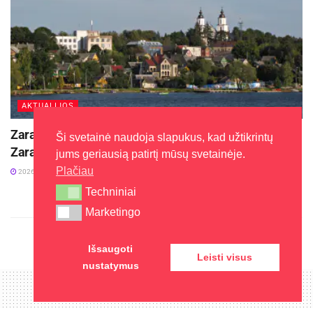
AKTUALIJOS
Zarasų rajono savivaldybė kviečia į „Globalūs
Ši svetainė naudoja slapukus, kad užtikrintų
Zarasai“ bendruomenės susitikimą
jums geriausią patirtį mūsų svetainėje.
Plačiau
2026-07-19
Techniniai
Techniniai
Marketingo
Marketingo
Išsaugoti
Leisti visus
nustatymus