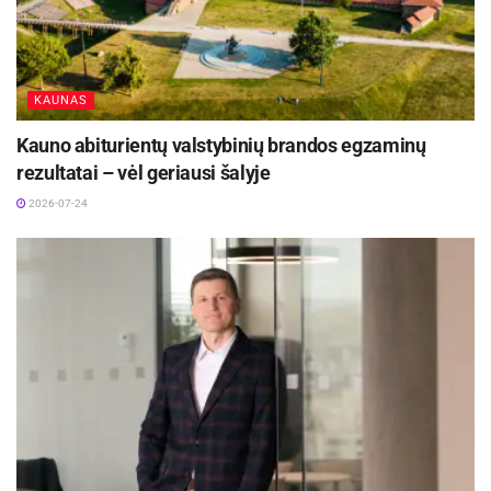
2026-07-25
Registruotis tel. 8 649 33 333 arba el. paštu
KAUNAS
info@linuva.
Kauno abiturientų valstybinių brandos egzaminų
rezultatai – vėl geriausi šalyje
2026-07-24