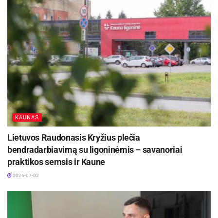
KAUNAS
Lietuvos Raudonasis Kryžius plečia
bendradarbiavimą su ligoninėmis – savanoriai
praktikos semsis ir Kaune
2026-07-02