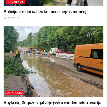
NAUJIENOS
Policijos reidai šalies keliuose liepos mėnesį
2026-07-13
ANYKŠČIAI
Anykščių Gegužės gatvėje įvyko vandentiekio avarija