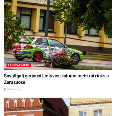
LAISVALAIKIS
Savaitgalį geriausi Lietuvos slalomo meistrai rinksis
Zarasuose
2026-08-04