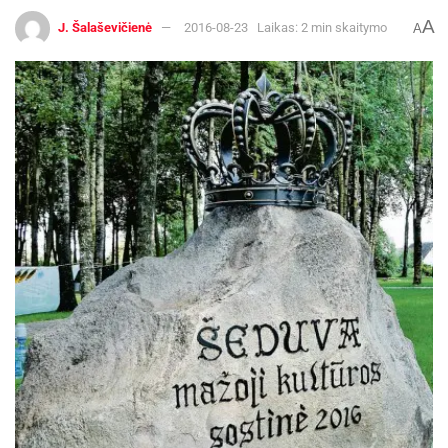
A
J. Šalaševičienė
2016-08-23
Laikas: 2 min skaitymo
A