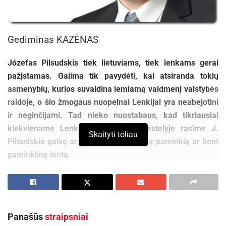
Gediminas KAZĖNAS
Józefas Pilsudskis tiek lietuviams, tiek lenkams gerai
pažįstamas. Galima tik pavydėti, kai atsiranda tokių
asmenybių, kurios suvaidina lemiamą vaidmenį valstybės
raidoje, o šio žmogaus nuopelnai Lenkijai yra neabejotini
ir neginčijami. Tad nieko nuostabaus, kad tikriausiai
kiekviename Lenkijos mieste ir miestelyje rasime J.
Skaityti toliau
Pilsudskio galvę ar aikštę, o neretai – ir paminklą ar bent
paminklinę lentą.
Lenkijoje tuo metu J. Pilsudskį nemažai kas kritikavo kaip
valstybės veikėją, tačiau dabar tokių beveik nerastume.
Tiesa, kartkartėmis galima išgirsti tam tikrų nuo bendro
vertinimo nukrypstančių nuomonių dėl J. Pilsudskio
Panašūs
straipsniai
veiklos. Pavyzdžiui, Lenkijos istoriko Zbigniewo Gluzos