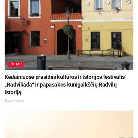
ĮDOMU
Kėdainiuose prasidės kultūros ir istorijos festivalis
„Radviliada“ ir papasakos kunigaikščių Radvilų
istoriją
2026-08-04