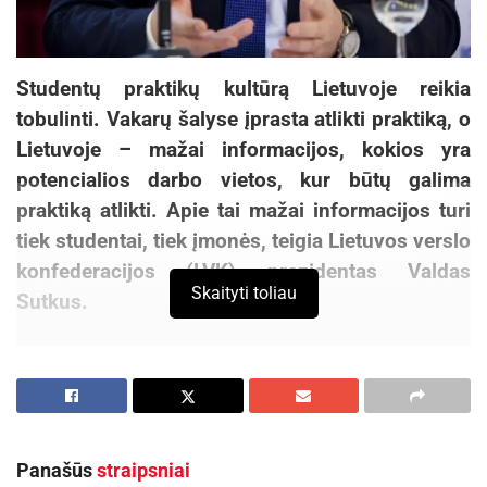
Studentų praktikų kultūrą Lietuvoje reikia
tobulinti. Vakarų šalyse įprasta atlikti praktiką, o
Lietuvoje – mažai informacijos, kokios yra
potencialios darbo vietos, kur būtų galima
praktiką atlikti. Apie tai mažai informacijos turi
tiek studentai, tiek įmonės, teigia Lietuvos verslo
konfederacijos (LVK) prezidentas Valdas
Skaityti toliau
Sutkus.
„Jei tokia sistema būtų sukurta ji tikrai veiktų.
LVK buvo laimėjusi ES struktūrinių fondų
finansuojamą projektą, susijusį su praktikomis.
Tada su partneriais, verslo įmonėmis sukūrėme
Panašūs
straipsniai
sistemą. Buvo duomenų bazė informuojanti apie