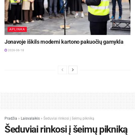
APLINKA
Jonavoje iškils moderni kartono pakuočių gamykla
2026-06-18
Pradžia
»
Laisvalaikis
»
Šeduviai rinkosi į šeimų pikniką
Šeduviai rinkosi į šeimų pikniką