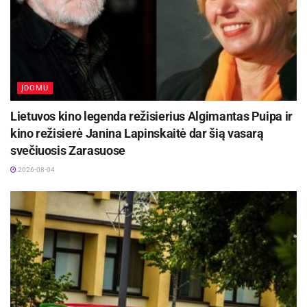
ĮDOMU
Lietuvos kino legenda režisierius Algimantas Puipa ir
kino režisierė Janina Lapinskaitė dar šią vasarą
svečiuosis Zarasuose
2026-08-04