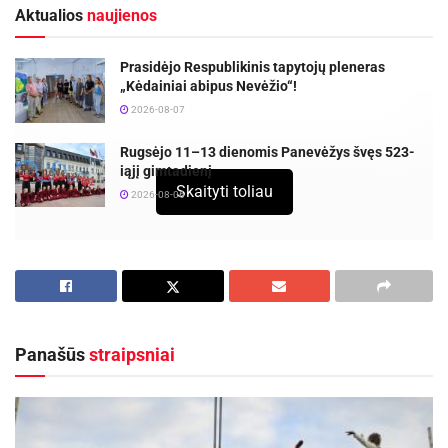
Aktualios
naujienos
Prasidėjo Respublikinis tapytojų pleneras
„Kėdainiai abipus Nevėžio“!
2026-08-07
Rugsėjo 11–13 dienomis Panevėžys švęs 523-
iąjį gimtadienį
Skaityti toliau
2026-08-06
Panašūs
straipsniai