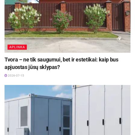
APLINKA
Tvora – ne tik saugumui, bet ir estetikai: kaip bus
apjuostas jūsų sklypas?
2026-07-15