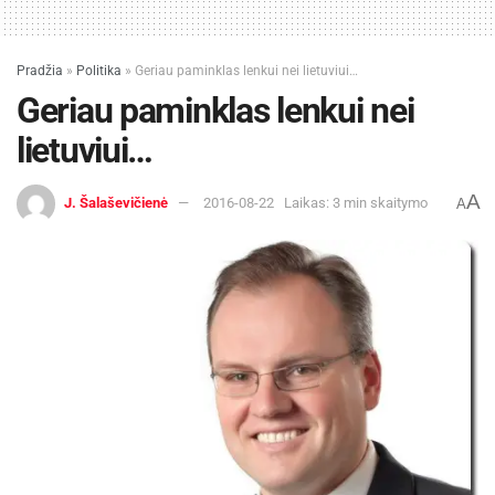
Pradžia
»
Politika
»
Geriau paminklas lenkui nei lietuviui…
Geriau paminklas lenkui nei
lietuviui…
A
J. Šalaševičienė
2016-08-22
Laikas: 3 min skaitymo
A