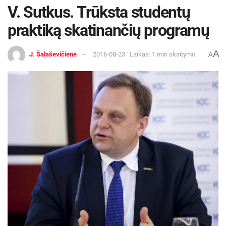
V. Sutkus. Trūksta studentų
praktiką skatinančių programų
A
J. Šalaševičienė
2016-08-23
Laikas: 1 min skaitymo
A