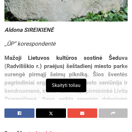
Aldona SIREIKIENĖ
,,ŪP“ korespondentė
Mažoji Lietuvos kultūros sostinė Šeduva
(Radviliškio r.) praėjusį šeštadienį miesto parke
surengė pirmąjį šeimų pikniką. Šios šventės
pagrindiniai organizatoriai – miesto seniūnija ir
Skaityti toliau
bendruomenė, kuriai vadovauja pirmininkė Livita
Tvarevičienė. Savo veiklą renginio dalyviams
pristatė priešgaisrinės ir gelbėjimo tarnybos,
policijos bei greitosios pagalbos darbuotojai,
daug užsiėmimų ir pramogų buvo vaikams.