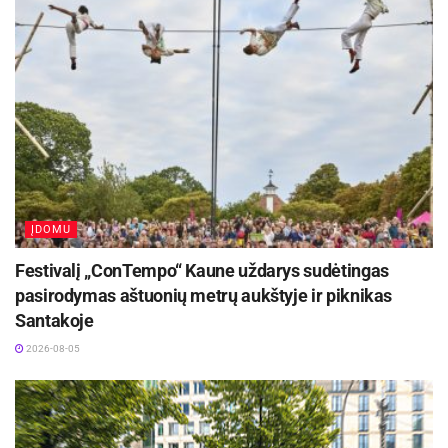
ĮDOMU
Festivalį „ConTempo“ Kaune uždarys sudėtingas
pasirodymas aštuonių metrų aukštyje ir piknikas
Santakoje
2026-08-05