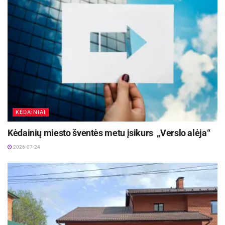
Visą straipsnį galite rasti
http://www.tv3.lt/naujiena/880434/lietuvos-
jaunimas-praktiku-atsisako-taciau-nekvalifikuoto-
darbo-ne
Tv3.lt info.
KĖDAINIAI
Kėdainių miesto šventės metu įsikurs „Verslo alėja“
2026-07-24