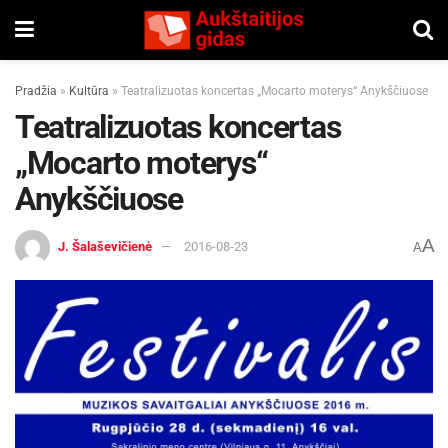
Pradžia
»
Kultūra
»
Teatralizuotas koncertas „Mocarto moterys“ Anykščiuose
Teatralizuotas koncertas
„Mocarto moterys“
Anykščiuose
A
J. Šalaševičienė
2016-08-23
A