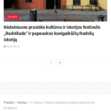
ĮDOMU
Kėdainiuose prasidės kultūros ir istorijos festivalis
„Radviliada“ ir papasakos kunigaikščių Radvilų
istoriją
2026-08-04
Pradžia
»
Verslas
»
V. Sutkus. Trūksta studentų praktiką skatinančių
programų