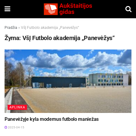
Pradžia
»
VšĮ Futbolo akademija „Panevėžys“
Žyma:
VšĮ Futbolo akademija „Panevėžys“
APLINKA
Panevėžyje kyla modernus futbolo maniežas
2025-04-15