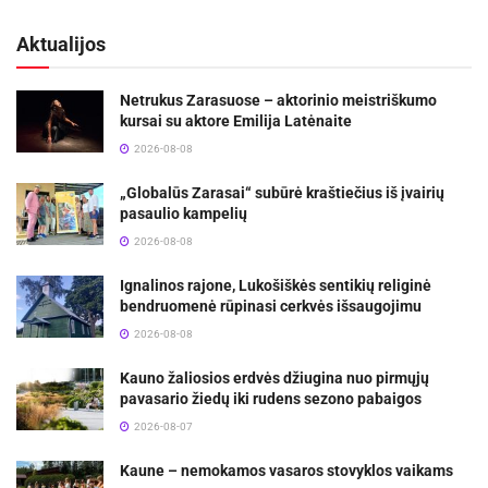
Aktualijos
Netrukus Zarasuose – aktorinio meistriškumo
kursai su aktore Emilija Latėnaite
2026-08-08
„Globalūs Zarasai“ subūrė kraštiečius iš įvairių
pasaulio kampelių
2026-08-08
Ignalinos rajone, Lukošiškės sentikių religinė
bendruomenė rūpinasi cerkvės išsaugojimu
2026-08-08
Kauno žaliosios erdvės džiugina nuo pirmųjų
pavasario žiedų iki rudens sezono pabaigos
2026-08-07
Kaune – nemokamos vasaros stovyklos vaikams