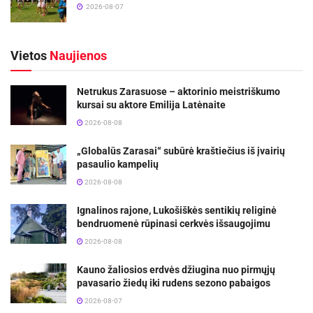
2026-08-07
Vietos
Naujienos
Netrukus Zarasuose – aktorinio meistriškumo
kursai su aktore Emilija Latėnaite
2026-08-08
„Globalūs Zarasai“ subūrė kraštiečius iš įvairių
pasaulio kampelių
2026-08-08
Ignalinos rajone, Lukošiškės sentikių religinė
bendruomenė rūpinasi cerkvės išsaugojimu
2026-08-08
Kauno žaliosios erdvės džiugina nuo pirmųjų
pavasario žiedų iki rudens sezono pabaigos
2026-08-07