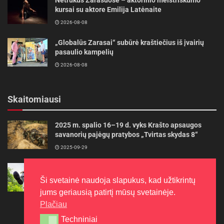
kursai su aktore Emilija Latėnaite
2026-08-08
„Globalūs Zarasai“ subūrė kraštiečius iš įvairių
pasaulio kampelių
2026-08-08
Skaitomiausi
2025 m. spalio 16–19 d. vyks Krašto apsaugos
savanorių pajėgų pratybos „Tvirtas skydas 8“
2025-09-29
Gudrybės, kad trimerio pjovimo valas tarnautų
ilgiau
Ši svetainė naudoja slapukus, kad užtikrintų
2022-06-27
jums geriausią patirtį mūsų svetainėje.
Plačiau
Techniniai
Techniniai