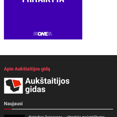
Apie Aukštaitijos gidą
Naujausi
Netrukus Zarasuose – aktorinio meistriškumo