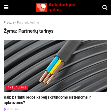
Pradžia
»
Partnerių turinys
Žyma:
Partnerių turinys
AKTUALIJOS
Kaip parinkti jėgos kabelį skirtingoms sistemoms ir
apkrovoms?
2025-12-11