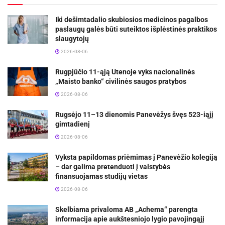
Iki dešimtadalio skubiosios medicinos pagalbos
paslaugų galės būti suteiktos išplėstinės praktikos
slaugytojų
2026-08-06
Rugpjūčio 11-ąją Utenoje vyks nacionalinės
„Maisto banko“ civilinės saugos pratybos
2026-08-06
Rugsėjo 11–13 dienomis Panevėžys švęs 523-iąjį
gimtadienį
2026-08-06
Vyksta papildomas priėmimas į Panevėžio kolegiją
– dar galima pretenduoti į valstybės
finansuojamas studijų vietas
2026-08-06
Skelbiama privaloma AB „Achema“ parengta
informacija apie aukštesniojo lygio pavojingąjį