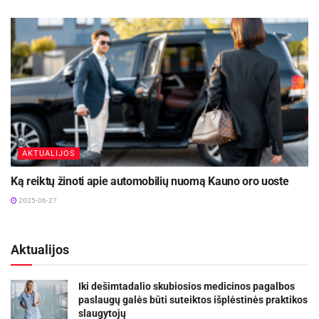
AKTUALIJOS
Ką reiktų žinoti apie automobilių nuomą Kauno oro uoste
2025-06-27
Aktualijos
Iki dešimtadalio skubiosios medicinos pagalbos
paslaugų galės būti suteiktos išplėstinės praktikos
slaugytojų