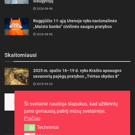
slaugytojų
2026-08-06
Rugpjūčio 11-ąją Utenoje vyks nacionalinės
„Maisto banko“ civilinės saugos pratybos
2026-08-06
Skaitomiausi
2025 m. spalio 16–19 d. vyks Krašto apsaugos
savanorių pajėgų pratybos „Tvirtas skydas 8“
2025-09-29
Panevėžietės tarptautinėje programoje siekia
aukso
Ši svetainė naudoja slapukus, kad užtikrintų
2015-10-30
jums geriausią patirtį mūsų svetainėje.
Plačiau
Techniniai
Techniniai