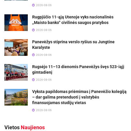
2026-08-06
Rugpjūčio 11-ąją Utenoje vyks nacionalinės
„Maisto banko“ civilinės saugos pratybos
2026-08-06
Panevėžys stiprina verslo ryšius su Jungtine
Karalyste
2026-08-06
Rugsėjo 11–13 dienomis Panevėžys švęs 523-iąjį
gimtadienį
2026-08-06
Vyksta papildomas priėmimas į Panevėžio kolegiją
– dar galima pretenduoti į valstybės
finansuojamas studijų vietas
2026-08-06
Vietos
Naujienos