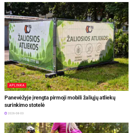
„Garliavos“ komandai.
Paskutinį kartą Lietuvos čempionato prizininke
Panevėžio komanda yra tapusi dar 2010 m., o iš
viso panevėžietės Lietuvos čempionato
prizininkėmis yra tapusios septynis kartus.
APLINKA
Panevėžyje įrengta pirmoji mobili žaliųjų atliekų
surinkimo stotelė
2026-08-03
Daugiau nuotraukų
Facebook