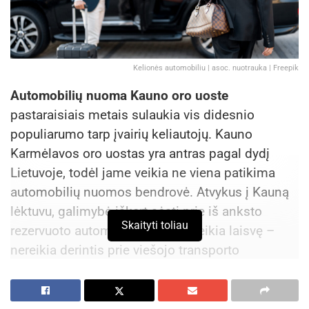
Kelionės automobiliu | asoc. nuotrauka | Freepik
Automobilių nuoma Kauno oro uoste
pastaraisiais metais sulaukia vis didesnio
populiarumo tarp įvairių keliautojų. Kauno
Karmėlavos oro uostas yra antras pagal dydį
Lietuvoje, todėl jame veikia ne viena patikima
automobilių nuomos bendrovė. Atvykus į Kauną
lėktuvu, galimybė iškart sėsti prie iš anksto
Skaityti toliau
rezervuoto automobilio vairo suteikia laisvę –
nereikia derintis prie viešojo transporto
tvarkaraščių ar mokėti didelių sumų taksi. Šiame
straipsnyje apžvelgsime, kokiais privalumais
pasižymi automobilio nuoma Kauno oro uoste,