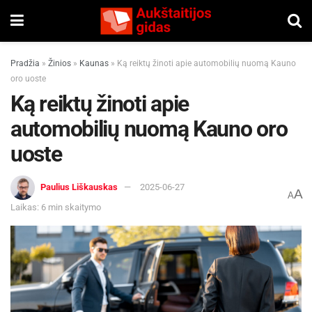
Pradžia
»
Žinios
»
Kaunas
»
Ką reiktų žinoti apie automobilių nuomą Kauno
oro uoste
Ką reiktų žinoti apie
automobilių nuomą Kauno oro
uoste
Paulius Liškauskas
2025-06-27
A
A
Laikas: 6 min skaitymo