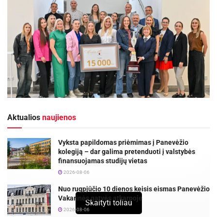
Aktualios
naujienos
Vyksta papildomas priėmimas į Panevėžio
kolegiją – dar galima pretenduoti į valstybės
finansuojamas studijų vietas
2026-08-06
Nuo rugpjūčio 10 dienos keisis eismas Panevėžio
Vakarinės gatvės atkarpoje
Skaityti toliau
2026-08-06