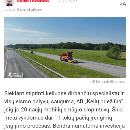
Paulius Liškauskas
2025-06-27
A
A
atvejais pravartu automobilį užsisakyti dar
Laikas: 2 min skaitymo
prieš kelionę.
• Elektromobilių nuoma – ateities
perspektyva. Kol kas Kauno oro uoste
dominuoja tradiciniai automobiliai
(benzininiai ar dyzeliniai), tačiau diegiant
įkrovimo stoteles numatoma, kad didės
elektromobilių pasiūla. Keliautojai, norintys
išbandyti tvaresnę transporto priemonę,
AB Kelių priežiūra nuotr.
turėtų pasidomėti šia galimybe – artimiausiu
Siekiant stiprinti keliuose dirbančių specialistų ir
metu tikimasi platesnio elektromobilių
visų eismo dalyvių saugumą, AB „Kelių priežiūra“
modelių pasirinkimo nuomai.
įsigijo 20 naujų mobilių smūgio slopintuvų. Šiuo
• Rezervacija ir kainos: siekiant geriausios
metu vykdomas dar 11 tokių pačių įrenginių
patirties, užsisakykite automobilį iš anksto.
įsigijimo procesas. Bendra numatoma investicija