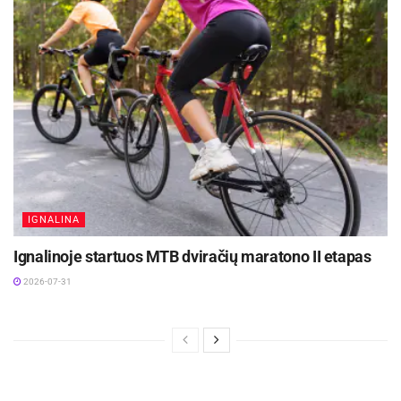
Žymos:
Panevėžio sporto centras
IGNALINA
Ignalinoje startuos MTB dviračių maratono II etapas
2026-07-31