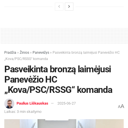
AB „Kelių priežiūra“ inf.
Žymos:
Infrastruktūra
Pradžia
»
Žinios
»
Panevėžys
»
Pasveikinta bronzą laimėjusi Panevėžio HC
„Kova/PSC/RSSG“ komanda
Pasveikinta bronzą laimėjusi
Panevėžio HC
„Kova/PSC/RSSG“ komanda
Paulius Liškauskas
2025-06-27
A
A
Laikas: 3 min skaitymo