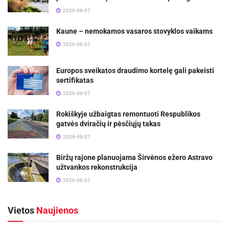
2026-08-07
Kaune – nemokamos vasaros stovyklos vaikams
2026-08-07
Europos sveikatos draudimo kortelę gali pakeisti
sertifikatas
2026-08-07
Rokiškyje užbaigtas remontuoti Respublikos
gatvės dviračių ir pėsčiųjų takas
2026-08-07
Biržų rajone planuojama Širvėnos ežero Astravo
užtvankos rekonstrukcija
2026-08-07
Vietos
Naujienos