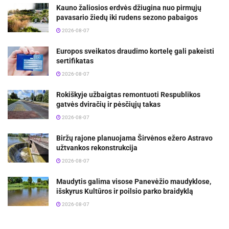
Kauno žaliosios erdvės džiugina nuo pirmųjų
pavasario žiedų iki rudens sezono pabaigos
2026-08-07
Europos sveikatos draudimo kortelę gali pakeisti
sertifikatas
2026-08-07
Rokiškyje užbaigtas remontuoti Respublikos
gatvės dviračių ir pėsčiųjų takas
2026-08-07
Biržų rajone planuojama Širvėnos ežero Astravo
užtvankos rekonstrukcija
2026-08-07
Maudytis galima visose Panevėžio maudyklose,
išskyrus Kultūros ir poilsio parko braidyklą
2026-08-07