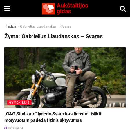
Pradžia
»
Gabrielius Liaudanskas – Svaras
Žyma:
Gabrielius Liaudanskas – Svaras
GYVENIMAS
„G&G Sindikato“ lyderio Svaro kasdienybė: išlikti
motyvuotam padeda fizinis aktyvumas
2024-09-04