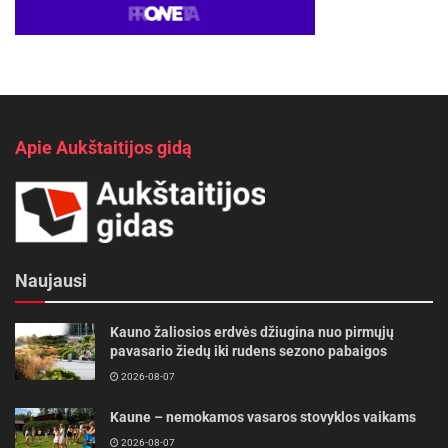
Apie Aukštaitijos gidą
Naujausi
Kauno žaliosios erdvės džiugina nuo pirmųjų
pavasario žiedų iki rudens sezono pabaigos
2026-08-07
Kaune – nemokamos vasaros stovyklos vaikams
2026-08-07