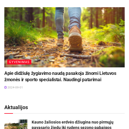
GYVENIMAS
Apie didžiulę žygiavimo naudą pasakoja žinomi Lietuvos
žmonės ir sporto specialistai. Naudingi patarimai
2024-09-01
Aktualijos
Kauno žaliosios erdvės džiugina nuo pirmųjų
pavasario žiedų iki rudens sezono pabaigos