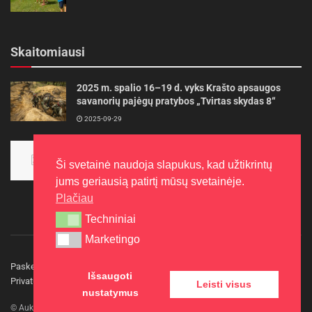
Skaitomiausi
2025 m. spalio 16–19 d. vyks Krašto apsaugos
savanorių pajėgų pratybos „Tvirtas skydas 8“
2025-09-29
Panevėžietės tarptautinėje programoje siekia
aukso
Ši svetainė naudoja slapukus, kad užtikrintų
2015-10-30
jums geriausią patirtį mūsų svetainėje.
Plačiau
Techniniai
Techniniai
Marketingo
Marketingo
Paskelbkite naujieną
Rašyti redakcijai
Reklama
Išsaugoti
Privatumo politika
Kontaktai
Leisti visus
nustatymus
© Aukštaitijos gidas