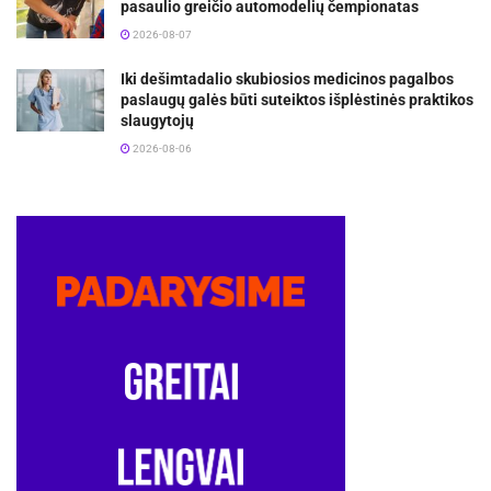
pasaulio greičio automodelių čempionatas
2026-08-07
Iki dešimtadalio skubiosios medicinos pagalbos
paslaugų galės būti suteiktos išplėstinės praktikos
slaugytojų
2026-08-06