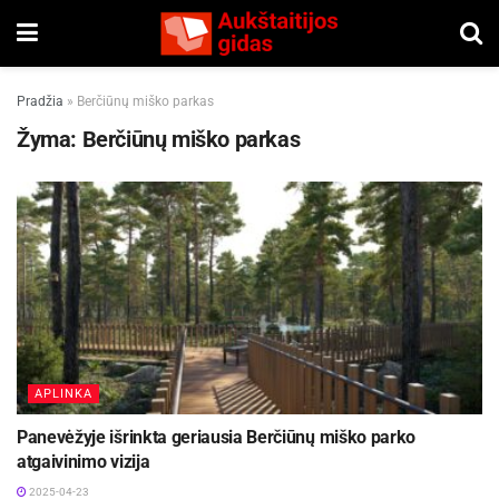
Pradžia
»
Berčiūnų miško parkas
Žyma:
Berčiūnų miško parkas
APLINKA
Panevėžyje išrinkta geriausia Berčiūnų miško parko
atgaivinimo vizija
2025-04-23