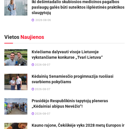
Iki dešimtadalio skubiosios medicinos pagalbos
paslaugų galės būti suteiktos išplėstinės praktikos
slaugytojų
2026-08-06
Vietos
Naujienos
Kviečiama dalyvauti visoje Lietuvoje
vykstančiame konkurse „Tvari Lietuva“
2026-08-07
Kėdainių Senamiesčio progimnazija ruošiasi
svarbiems pokyčiams
2026-08-07
Prasidėjo Respublikinis tapytojų pleneras
„Kėdainiai abipus Nevėžio“!
2026-08-07
Kauno rajone, Čekiškėje vyks 2028 metų Europos ir