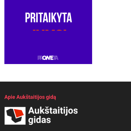
Apie Aukštaitijos gidą