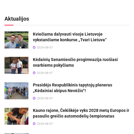
Aktualijos
Kviečiama dalyvauti visoje Lietuvoje
vykstančiame konkurse „Tvari Lietuva“
2026-08-07
Kėdainių Senamiesčio progimnazija ruošiasi
svarbiems pokyčiams
2026-08-07
Prasidėjo Respublikinis tapytojų pleneras
„Kėdainiai abipus Nevėžio“!
2026-08-07
Kauno rajone, Čekiškėje vyks 2028 metų Europos ir
pasaulio greičio automodelių čempionatas
2026-08-07