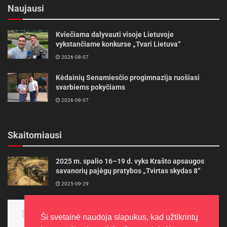
Naujausi
Kviečiama dalyvauti visoje Lietuvoje
vykstančiame konkurse „Tvari Lietuva“
2026-08-07
Kėdainių Senamiesčio progimnazija ruošiasi
svarbiems pokyčiams
2026-08-07
Skaitomiausi
2025 m. spalio 16–19 d. vyks Krašto apsaugos
savanorių pajėgų pratybos „Tvirtas skydas 8“
2025-09-29
Panevėžietės tarptautinėje programoje siekia
aukso
Ši svetainė naudoja slapukus, kad užtikrintų
2015-10-30