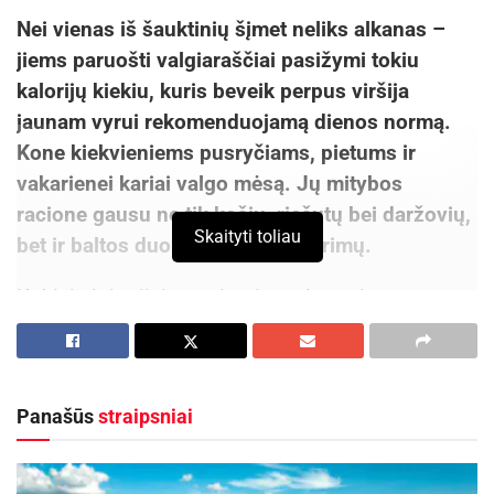
Nei vienas iš šauktinių šįmet neliks alkanas –
jiems paruošti valgiaraščiai pasižymi tokiu
kalorijų kiekiu, kuris beveik perpus viršija
jaunam vyrui rekomenduojamą dienos normą.
Kone kiekvieniems pusryčiams, pietums ir
vakarienei kariai valgo mėsą. Jų mitybos
racione gausu ne tik košių, riešutų bei daržovių,
Skaityti toliau
bet ir baltos duonos, saldintų gėrimų.
Kokiais kriterijais remiantis sudaromi
valgiaraščiai kariams ir ar jų mitybos principus
įmanoma pritaikyti sportuojančiam arba eiliniam
žmogui? Kalbamės su kapitonu Daugirdu Antuliu,
Panašūs
straipsniai
Lietuvos kariuomenės Logistikos valdybos
viešųjų ryšių karininku, ir treneriu, kultūristu bei
bestselerio „Tobulas kūnas“ autoriumi Andriumi