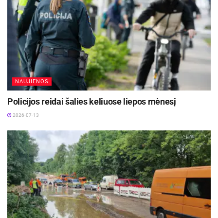
kaloringumu. Tuo tarpu esant lauke, pasigaminti
galima anaiptol ne visus patiekalus – dėl to
skiriami sausi daviniai.
Aktualios
naujienos
NAUJIENOS
DHL perka „Venipak“ grupę: stiprins pozicijas
Baltijos šalyse
Policijos reidai šalies keliuose liepos mėnesį
2026-07-28
2026-07-13
Europos Sąjungos sankcijos „Mere“ tinklo
savininkams: ekonominio saugumo ir solidarumo
su Ukraina užtikrinimas
2026-07-25
„Sausų davinių sudėtyje esantis maistas jau būna
paruoštas vartojimui arba reikalauja minimalaus
greito paruošimo, pašildžius ar užpylus karštu