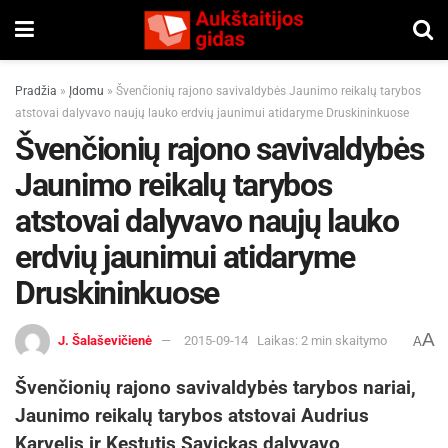
Pradžia
»
Įdomu
»
Švenčionių rajono savivaldybės Jaunimo reikalų tarybos
atstovai dalyvavo naujų lauko erdvių jaunimui atidaryme Druskininkuose
Švenčionių rajono savivaldybės
Jaunimo reikalų tarybos
atstovai dalyvavo naujų lauko
erdvių jaunimui atidaryme
Druskininkuose
A
J. Šalaševičienė
2015-09-14
Laikas: 2 min skaitymo
A
Švenčionių rajono savivaldybės tarybos nariai,
Jaunimo reikalų tarybos atstovai Audrius
Karvelis ir Kęstutis Savickas dalyvavo