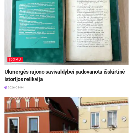
ĮDOMU
Ukmergės rajono savivaldybei padovanota išskirtinė
istorijos relikvija
2026-08-04