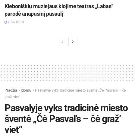
Kleboniškių muziejaus klojime teatras „Labas“
parodė anapusinį pasaulį
2026-08-03
Pradžia
»
Įdomu
»
Pasvalyje vyks tradicinė miesto šventė „Čė Pasval’s – čė
graž’ viet“
Pasvalyje vyks tradicinė miesto
šventė „Čė Pasval’s – čė graž’
viet“