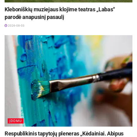
Kleboniškių muziejaus klojime teatras „Labas“
parodė anapusinį pasaulį
2026-08-03
ĮDOMU
Respublikinis tapytojų pleneras „Kėdainiai. Abipus