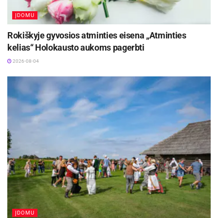
ĮDOMU
Rokiškyje gyvosios atminties eisena „Atminties
kelias“ Holokausto aukoms pagerbti
2026-08-04
ĮDOMU