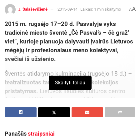
A
J. Šalaševičienė
2015-09-14
Laikas: 1 min skaitymo
A
2015 m. rugsėjo 17–20 d. Pasvalyje vyks
tradicinė miesto šventė „Čė Pasval’s
–
čė graž’
viet“, kurioje planuoja dalyvauti įvairūs Lietuvos
mėgėjų ir profesionalaus meno kolektyvai,
svečiai iš užsienio.
Šventės atidarymo kulminacija (rugsėjo 18 d.) –
teatralizuotas tautinio kostiumo kolekcijos
Skaityti toliau
pristatymas.
Lietuvos liaudies kultūros centro
(toliau – LLKC) rekonstruotus XIX a. penkių
Lietuvos regionų – Žemaitijos, Aukštaitijos,
Dzūkijos, Suvalkijos ir Klaipėdos krašto –
kostiumus pristatys Pasvalio mišrus choras
Panašūs
straipsniai
„Canticum novum“, kuris apjungs liaudies dainą