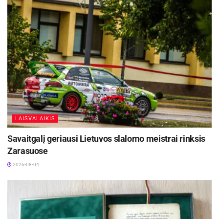
https://www.facebook.com/Pasvaliokulturoscent
ras
.
LAISVALAIKIS
Savaitgalį geriausi Lietuvos slalomo meistrai rinksis
Zarasuose
2026-08-04