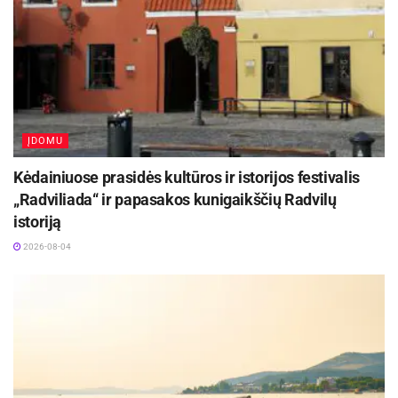
ĮDOMU
Kėdainiuose prasidės kultūros ir istorijos festivalis
„Radviliada“ ir papasakos kunigaikščių Radvilų
istoriją
2026-08-04