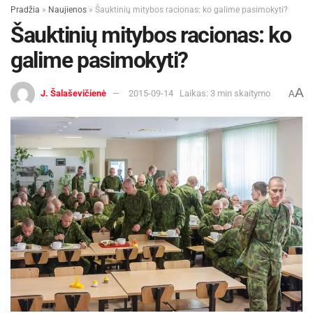
Pradžia
»
Naujienos
»
Šauktinių mitybos racionas: ko galime pasimokyti?
Šauktinių mitybos racionas: ko
galime pasimokyti?
A
J. Šalaševičienė
2015-09-14
Laikas: 3 min skaitymo
A