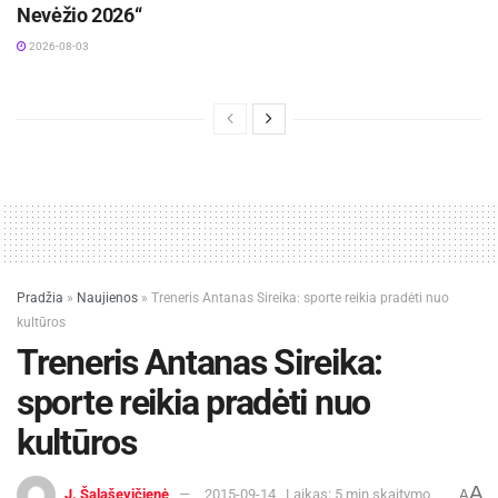
Nevėžio 2026“
2026-08-03
Pradžia
»
Naujienos
»
Treneris Antanas Sireika: sporte reikia pradėti nuo
kultūros
Treneris Antanas Sireika:
sporte reikia pradėti nuo
kultūros
A
J. Šalaševičienė
2015-09-14
Laikas: 5 min skaitymo
A