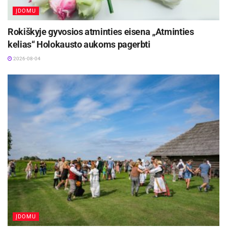
ĮDOMU
Rokiškyje gyvosios atminties eisena „Atminties
kelias“ Holokausto aukoms pagerbti
2026-08-04
ĮDOMU