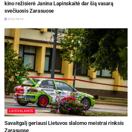
kino režisierė Janina Lapinskaitė dar šią vasarą
svečiuosis Zarasuose
2026-08-04
LAISVALAIKIS
Savaitgalį geriausi Lietuvos slalomo meistrai rinksis
Zarasuose