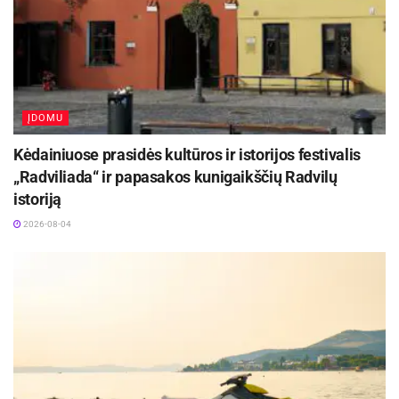
ĮDOMU
Kėdainiuose prasidės kultūros ir istorijos festivalis
„Radviliada“ ir papasakos kunigaikščių Radvilų
istoriją
2026-08-04