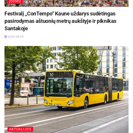
ĮDOMU
Festivalį „ConTempo“ Kaune uždarys sudėtingas
pasirodymas aštuonių metrų aukštyje ir piknikas
Santakoje
2026-08-05
AKTUALIJOS