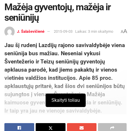
Mažėja gyventojų, mažėja ir
seniūnijų
A
J. Šalaševičienė
2015-09-03
Laikas: 3 min skaitymo
A
Jau šį rudenį Lazdijų rajono savivaldybėje viena
seniūnija bus mažiau. Neseniai vykusi
Šventežerio ir Teizų seniūnijų gyventojų
apklausa parodė, kad jiems pakaktų ir vienos
vietinės valdžios institucijos. Apie 85 proc.
apklaustųjų pritarė, kad šios dvi seniūnijos būtų
sujungtos į vieną – Šventežerio. Mažėja
Skaityti toliau
kaimuose gyventojų, mažiau reikia ir seniūnijų.
Ir taip yra jau ne vienoje savivaldybėje.
Prarado