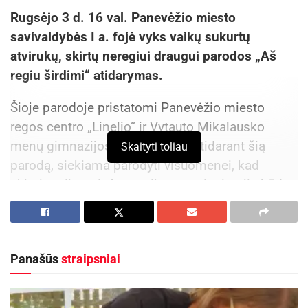
Rugsėjo 3 d. 16 val. Panevėžio miesto
savivaldybės I a. fojė vyks vaikų sukurtų
atvirukų, skirtų neregiui draugui parodos „Aš
regiu širdimi“ atidarymas.
Šioje parodoje pristatomi Panevėžio miesto
regos centro „Linelio“ ir Vytauto Mikalausko
menų gimnazijos vaikų darbai. Atidarant šią
Skaityti toliau
parodą, siekiama parodyti visuomenei, kad
akimis priimta informacija – ne vienintelis būdas
pajausti pasaulio grožį.
Aktualios
naujienos
Panašūs
straipsniai
Kviečiama dalyvauti visoje Lietuvoje
vykstančiame konkurse „Tvari Lietuva“
2026-08-07