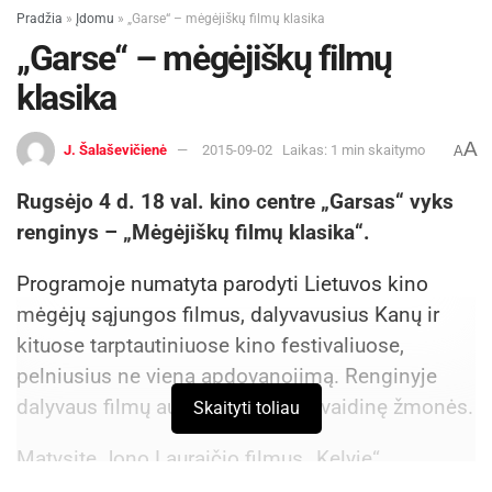
Pradžia
»
Įdomu
»
„Garse“ – mėgėjiškų filmų klasika
2026-07-25
„Garse“ – mėgėjiškų filmų
Stasys JOKŪBAITIS,
„ŪP“ korespondentas
klasika
A
J. Šalaševičienė
2015-09-02
Laikas: 1 min skaitymo
A
Rugsėjo 4 d. 18 val. kino centre „Garsas“ vyks
renginys – „Mėgėjiškų filmų klasika“.
Programoje numatyta parodyti Lietuvos kino
mėgėjų sąjungos filmus, dalyvavusius Kanų ir
kituose tarptautiniuose kino festivaliuose,
pelniusius ne vieną apdovanojimą. Renginyje
dalyvaus filmų autoriai bei juose vaidinę žmonės.
Skaityti toliau
Matysite Jono Lauraičio filmus „Kelyje“,
„Bėgantis bangomis“, „Šop visiems“, Antano