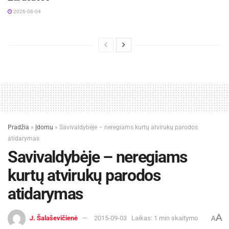
2026-08-04
Pradžia
»
Įdomu
»
Savivaldybėje – neregiams kurtų atvirukų parodos
atidarymas
Savivaldybėje – neregiams
kurtų atvirukų parodos
atidarymas
A
J. Šalaševičienė
2015-09-03
Laikas: 1 min skaitymo
A