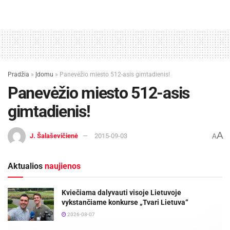
Pradžia
»
Įdomu
»
Panevėžio miesto 512-asis gimtadienis!
Panevėžio miesto 512-asis
gimtadienis!
A
J. Šalaševičienė
2015-09-03
A
Aktualios
naujienos
Kviečiama dalyvauti visoje Lietuvoje
vykstančiame konkurse „Tvari Lietuva“
2026-08-07