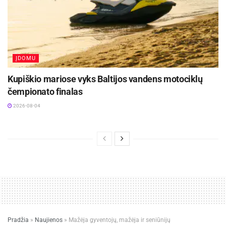
ĮDOMU
Kupiškio mariose vyks Baltijos vandens motociklų
čempionato finalas
2026-08-04
Pradžia
»
Naujienos
»
Mažėja gyventojų, mažėja ir seniūnijų