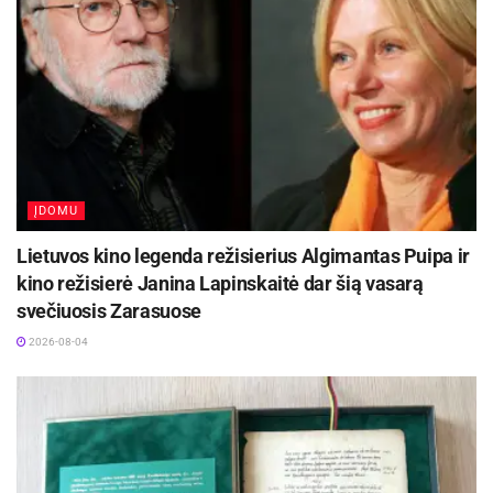
ĮDOMU
Lietuvos kino legenda režisierius Algimantas Puipa ir
kino režisierė Janina Lapinskaitė dar šią vasarą
svečiuosis Zarasuose
2026-08-04