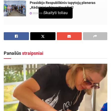
Prasidėjo Respublikinis tapytojų pleneras
„Kėdainiai abipus Nevėžio“!
Skaityti toliau
2026-08-07
Panašūs
straipsniai