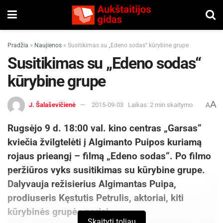
Pradžia
»
Naujienos
»
Susitikimas su „Edeno sodas“ kūrybine grupe
Susitikimas su „Edeno sodas“
kūrybine grupe
A
J. Šalaševičienė
2015-09-03
Laikas: 2 min skaitymo
A
Rugsėjo 9 d. 18:00 val. kino centras „Garsas“
kviečia žvilgtelėti į Algimanto Puipos kuriamą
rojaus prieangį – filmą „Edeno sodas“. Po filmo
peržiūros vyks susitikimas su kūrybine grupe.
Dalyvauja režisierius Algimantas Puipa,
prodiuseris Kęstutis Petrulis, aktoriai, kiti
kūrybinės grupės nariai.
Skaityti toliau