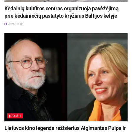
Kėdainių kultūros centras organizuoja pavėžėjimą
prie kėdainiečių pastatyto kryžiaus Baltijos kelyje
2026-08-05
ĮDOMU
Lietuvos kino legenda režisierius Algimantas Puipa ir