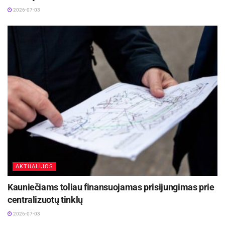
rezultatai – vėl geriausi šalyje
2026-07-03
2026-07-24
Vaidas Žagūnis. Atsinaujinęs naftos kainų šokas
vėl išbando Lietuvos verslo pasitikėjimą
2026-07-22
Susitikime kino centre „Garsas“ rugsėjo 9 d.
18:00 val. filme „Edeno sodas“!
Nacionalinė premjera rytoj – rugsėjo 4 dieną! Iki
pasimatymo!
AKTUALIJOS
Kauniečiams toliau finansuojamas prisijungimas prie
centralizuotų tinklų
2026-07-03