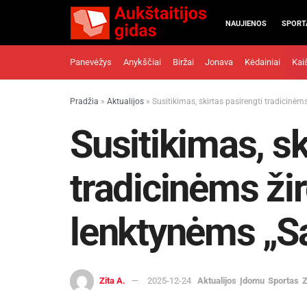
NAUJIENOS
SPORT
Panevėžys
Anykščiai
Biržai
Jonava
Kėdainiai
Kai
Pradžia
»
Aktualijos
»
Susitikimas, skirtas pasirengti tradicinėm
Susitikimas, sk
tradicinėms žir
lenktynėms „Sa
Zita A.
2025-12-24
Aktualijos
Įdomu
Sportas
Z