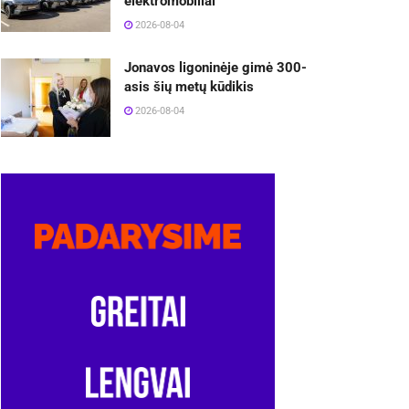
elektromobiliai
2026-08-04
Jonavos ligoninėje gimė 300-
asis šių metų kūdikis
2026-08-04