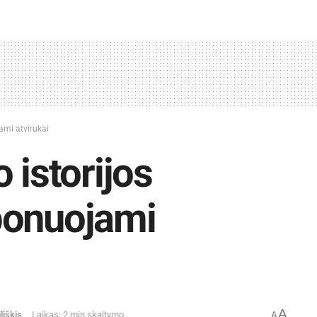
ami atvirukai
 istorijos
ponuojami
A
liškis
Laikas: 2 min skaitymo
A