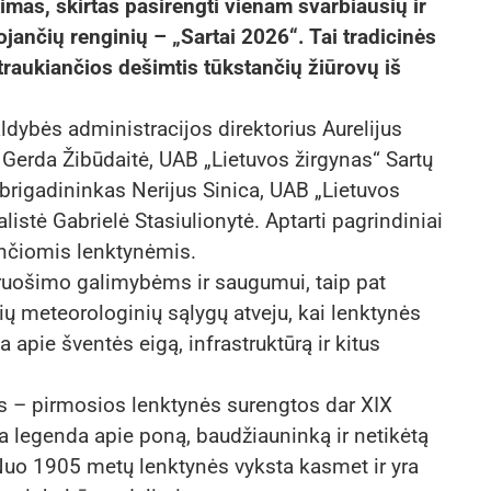
mas, skirtas pasirengti vienam svarbiausių ir
jančių renginių – „Sartai 2026“. Tai tradicinės
traukiančios dešimtis tūkstančių žiūrovų iš
ldybės administracijos direktorius Aurelijus
 Gerda Žibūdaitė, UAB „Lietuvos žirgynas“ Sartų
 brigadininkas Nerijus Sinica, UAB „Lietuvos
listė Gabrielė Stasiulionytė. Aptarti pagrindiniai
jančiomis lenktynėmis.
ruošimo galimybėms ir saugumui, taip pat
ių meteorologinių sąlygų atveju, kai lenktynės
 apie šventės eigą, infrastruktūrą ir kitus
nis – pirmosios lenktynės surengtos dar XIX
a legenda apie poną, baudžiauninką ir netikėtą
. Nuo 1905 metų lenktynės vyksta kasmet ir yra