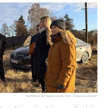
Susitikimas dėl renginio „Sartai 2026“. Zarasų raj.sav.nuotr.