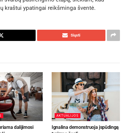
rasų kraštui ypatingai reikšminga šventė.
Siųsti
S
AKTUALIJOS
uriama dalijimosi
Ignalina demonstruoja įspūdingą