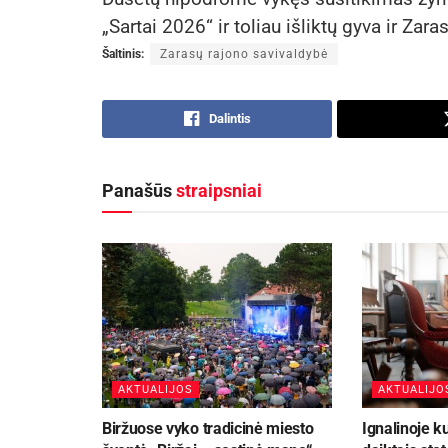
„Sartai 2026“ ir toliau išliktų gyva ir Za
Šaltinis:
Zarasų rajono savivaldybė
Dalintis
Panašūs
straipsniai
AKTUALIJOS
AKTUALIJO
Biržuose vyko tradicinė miesto
Ignalinoje k