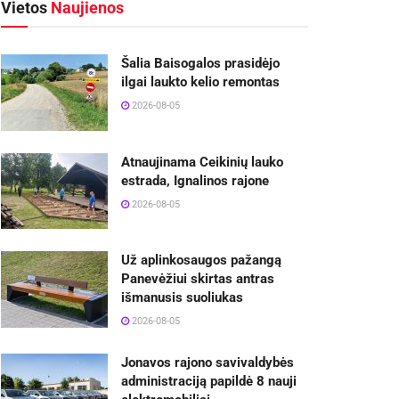
Vietos
Naujienos
Šalia Baisogalos prasidėjo
ilgai laukto kelio remontas
2026-08-05
Atnaujinama Ceikinių lauko
estrada, Ignalinos rajone
2026-08-05
Už aplinkosaugos pažangą
Panevėžiui skirtas antras
išmanusis suoliukas
2026-08-05
Jonavos rajono savivaldybės
administraciją papildė 8 nauji