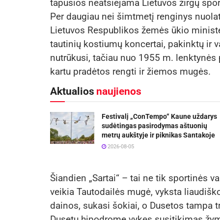
tapusios neatsiejama Lietuvos žirgų sport
Per daugiau nei šimtmetį renginys nuola
Lietuvos Respublikos žemės ūkio minister
tautinių kostiumų koncertai, pakinktų ir 
nutrūkusi, tačiau nuo 1955 m. lenktynės
kartu pradėtos rengti ir žiemos mugės.
Aktualios
naujienos
Festivalį „ConTempo“ Kaune uždarys
sudėtingas pasirodymas aštuonių
metrų aukštyje ir piknikas Santakoje
2026-08-05
Šiandien „Sartai“ – tai ne tik sportinės v
veikia Tautodailės mugė, vyksta liaudiš
dainos, sukasi šokiai, o Dusetos tampa t
Dusetų hipodrome vykęs susitikimas žymi