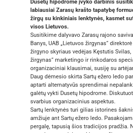
Dusetų hipodrome įvyko darbinis susitiki
labiausiai Zarasų krašto tapatybę formuo
žirgų su kinkiniais lenktynės, kasmet su
visos Lietuvos.
Susitikime dalyvavo Zarasų rajono saviva
Banys, UAB „Lietuvos žirgynas“ direktorė
žirgyno skyriaus vedėjas Kęstutis Svilas,
žirgynas“ marketingo ir rinkodaros specia
organizaciniai klausimai, susiję su artė
Daug dėmesio skirta Sartų ežero ledo pa
aptarti alternatyvūs sprendimai nepalank
galėtų vykti Dusetų hipodrome. Diskutuota
svarbius organizacinius aspektus.
Sartų lenktynės turi gilias istorines šak
amžiuje ant Sartų ežero ledo. Pasakojam
pergalę, tapusią šios tradicijos pradžia