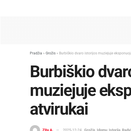
Pradžia
»
Grožis
»
Burbiškio dvaro istorijos muziejuje eksponuoj
Burbiškio dvaro
muziejuje eks
atvirukai
Zita A.
2025-12-24
Grožis
Įdomu
Istorija
Radvi