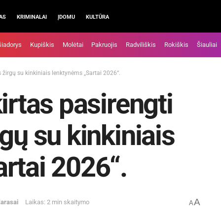
AS
KRIMINALAI
ĮDOMU
KULTŪRA
šiadorys
Kupiškis
Molėtai
Pakruojis
Radviliškis
Rokiškis
Šiauliai
s žirgų su kinkiniais lenktynėms „Sartai 2026“.
irtas pasirengti
gų su kinkiniais
rtai 2026“.
A
arasai
Laikas: 2 min skaitymo
A