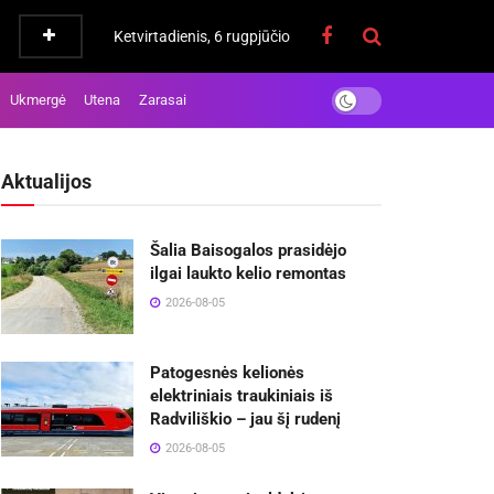
Ketvirtadienis, 6 rugpjūčio
Ukmergė
Utena
Zarasai
Aktualijos
Šalia Baisogalos prasidėjo
ilgai laukto kelio remontas
2026-08-05
Patogesnės kelionės
elektriniais traukiniais iš
Radviliškio – jau šį rudenį
2026-08-05