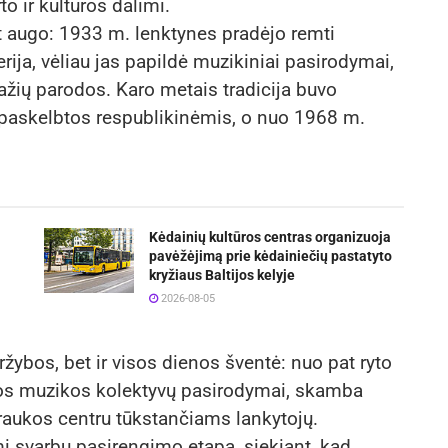
o ir kultūros dalimi.
t augo: 1933 m. lenktynes pradėjo remti
ija, vėliau jas papildė muzikiniai pasirodymai,
važių parodos. Karo metais tradicija buvo
 paskelbtos respublikinėmis, o nuo 1968 m.
Kėdainių kultūros centras organizuoja
pavėžėjimą prie kėdainiečių pastatyto
kryžiaus Baltijos kelyje
2026-08-05
aržybos, bet ir visos dienos šventė: nuo pat ryto
kos muzikos kolektyvų pasirodymai, skamba
raukos centru tūkstančiams lankytojų.
 svarbų pasirengimo etapą, siekiant, kad