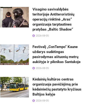
Visagino savivaldybės
teritorijoje Antiteroristinių
operacijų rinktinė „Aras“
organizuoja tarptautines
pratybas „Baltic Shadow“
2026-08-05
Festivalį „ConTempo“ Kaune
uždarys sudėtingas
pasirodymas aštuonių metrų
aukštyje ir piknikas Santakoje
2026-08-05
Kėdainių kultūros centras
organizuoja pavėžėjimą prie
kėdainiečių pastatyto kryžiaus
Baltijos kelyje
2026-08-05