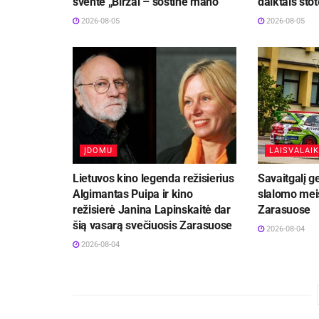
šventė „Biržai – sostinė mano“
daiktais stot
2026-08-05
2026-08-05
ĮDOMU
LAISVALAIK
Lietuvos kino legenda režisierius
Savaitgalį g
Algimantas Puipa ir kino
slalomo meis
režisierė Janina Lapinskaitė dar
Zarasuose
šią vasarą svečiuosis Zarasuose
2026-08-04
2026-08-04