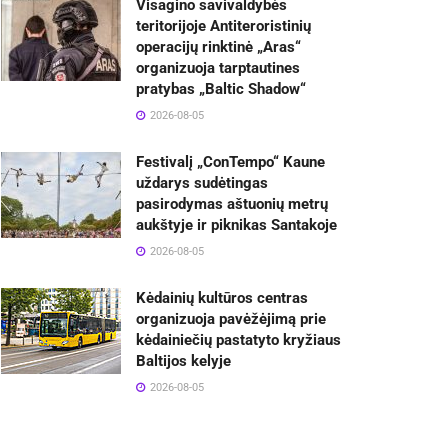
Visagino savivaldybės
teritorijoje Antiteroristinių
operacijų rinktinė „Aras“
organizuoja tarptautines
pratybas „Baltic Shadow“
2026-08-05
Festivalį „ConTempo“ Kaune
uždarys sudėtingas
pasirodymas aštuonių metrų
aukštyje ir piknikas Santakoje
2026-08-05
Kėdainių kultūros centras
organizuoja pavėžėjimą prie
kėdainiečių pastatyto kryžiaus
Baltijos kelyje
2026-08-05