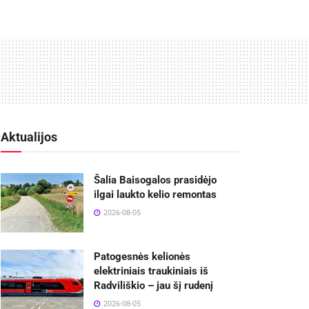
Aktualijos
Šalia Baisogalos prasidėjo
ilgai laukto kelio remontas
2026-08-05
Patogesnės kelionės
elektriniais traukiniais iš
Radviliškio – jau šį rudenį
2026-08-05