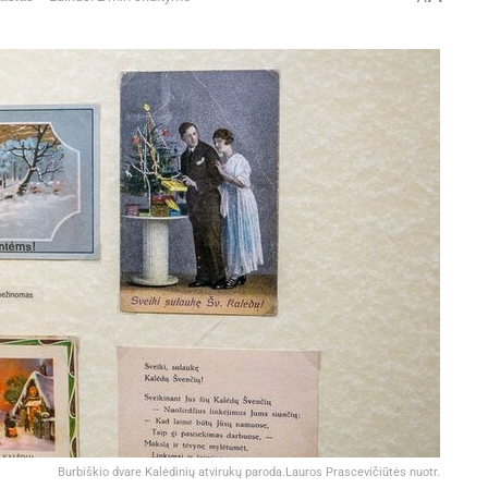
Burbiškio dvare Kalėdinių atvirukų paroda.Lauros Prascevičiūtės nuotr.