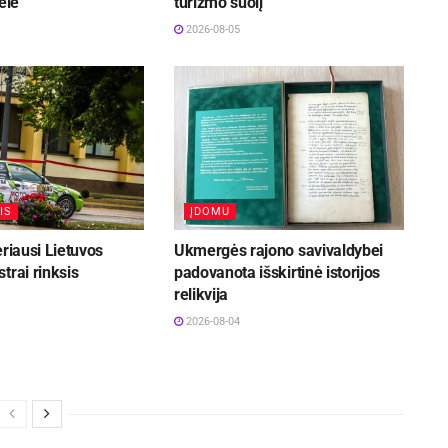
elė
turizmo šuolį
2026-08-05
IS
ĮDOMU
eriausi Lietuvos
Ukmergės rajono savivaldybei
trai rinksis
padovanota išskirtinė istorijos
relikvija
2026-08-04