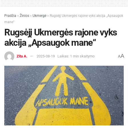
tuo susijusių tvarkų. Tokiems sprendimams
reikia lyderystės ir aiškaus problemos supratimo.
Pradžia
»
Žinios
»
Ukmergė
»
Rugsėjį Ukmergės rajone vyks akcija „Apsaugok
mane“
Rugsėjį Ukmergės rajone vyks
akcija „Apsaugok mane“
A
Zita A.
2025-08-19
Laikas: 1 min skaitymo
A