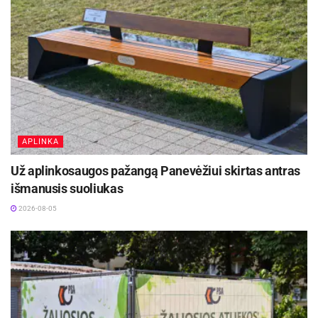
Šaltinis:
Panevėžio miesto savivaldybė
Žymos:
Panevėžio miesto savivaldybė
APLINKA
Už aplinkosaugos pažangą Panevėžiui skirtas antras
išmanusis suoliukas
2026-08-05