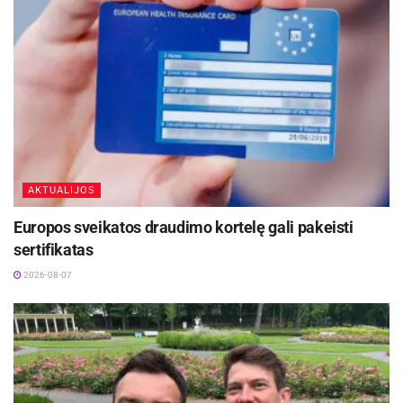
čia
: www.ld.lt/apsaugok-mane
Parengta pagal AB „Lietuvos draudimas“
informaciją
Šaltinis:
Ukmergės rajono savivaldybė
AKTUALIJOS
Europos sveikatos draudimo kortelę gali pakeisti
sertifikatas
2026-08-07