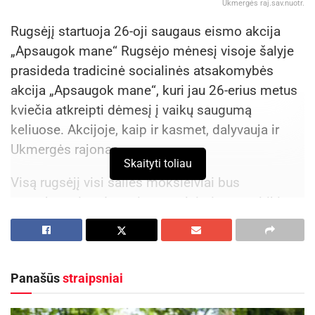
Ukmergės raj.sav.nuotr.
Rugsėjį startuoja 26-oji saugaus eismo akcija
„Apsaugok mane“ Rugsėjo mėnesį visoje šalyje
prasideda tradicinė socialinės atsakomybės
akcija „Apsaugok mane“, kuri jau 26-erius metus
kviečia atkreipti dėmesį į vaikų saugumą
keliuose. Akcijoje, kaip ir kasmet, dalyvauja ir
Ukmergės rajonas.
Skaityti toliau
Visą rugsėjį visi šalies moksleiviai bus
nemokamai apdrausti nuo nelaimingų atsitikimų
eismo įvykiuose. Draudimas galios visą parą
visoje Lietuvos teritorijoje, visose gatvėse.
Kiekvienas mokyklinio amžiaus vaikas bus
Panašūs
straipsniai
apdraustas 5000 eurų suma.