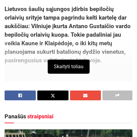
Lietuvos šaulių sąjungos įdirbis bepiločių
orlaivių srityje tampa pagrindu kelti kartelę dar
aukščiau: Vilniuje įkurta Antano Gustaičio vardo
bepiločių orlaivių kuopa. Tokie padaliniai jau
veikia Kaune ir Klaipėdoje, o iki kitų metų
planuojama sukurti batalionų dydžio vienetus,
pasirengusius veikti visoje Lietuvoje.
Skaityti toliau
Nauja kuopa – investicija į ateitį
Šauliai įsitikinę – ruoštis ekstremalioms
situacijoms reikia iš anksto, nes atėjus dienai X
Panašūs
straipsniai
nebus laiko mokytis, todėl renkasi veikti jau
dabar, kurdami modernias bepiločių orlaivių