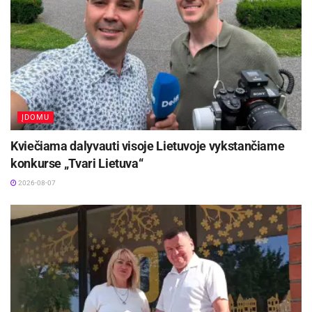
ĮDOMU
Kviečiama dalyvauti visoje Lietuvoje vykstančiame
konkurse „Tvari Lietuva“
2026-08-07