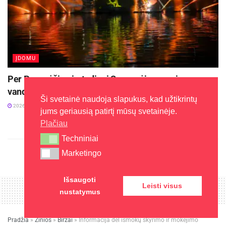
ĮDOMU
Per Panevėžio gimtadienį Senvagėje – naujas
vandens spektaklis „Atspindžiai“
Ši svetainė naudoja slapukus, kad užtikrintų
2026-07-31
jums geriausią patirtį mūsų svetainėje.
Plačiau
Techniniai
Techniniai
Marketingo
Marketingo
Išsaugoti
Leisti visus
nustatymus
Pradžia
»
Žinios
»
Biržai
»
Informacija dėl išmokų skyrimo ir mokėjimo