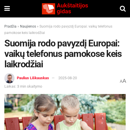
Pradžia
»
Naujienos
»
Suomija rodo pavyzdį Europai: vaikų telefonus
pamokose keis laikrodžiai
Suomija rodo pavyzdį Europai:
vaikų telefonus pamokose keis
laikrodžiai
Paulius Liškauskas
2025-08-20
A
A
Laikas: 3 min skaitymo