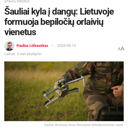
orlaivių vienetus
Šauliai kyla į dangų: Lietuvoje
formuoja bepiločių orlaivių
vienetus
Paulius Liškauskas
2025-08-19
A
A
Laikas: 3 min skaitymo
Šauliai dronistai Ievos Eimutytės-Mikelkevičienės nuotr.