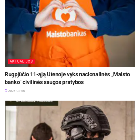
nelaimės atveju, dirbti krizės sąlygomis, vykdyti
žvalgybą ir stebėjimą. Išmokę įvaldyti bepiločius,
šauliai talkina kariuomenei, policijai, pasienio
tarnybai, krizių valdymo ir civilinės saugos
specialistams, taip pat švietimo įstaigoms.
AKTUALIJOS
Rugpjūčio 11-ąją Utenoje vyks nacionalinės „Maisto
banko“ civilinės saugos pratybos
2026-08-06
Šauliai dronistai Ievos Eimutytės-Mikelkevičienės nuotr.