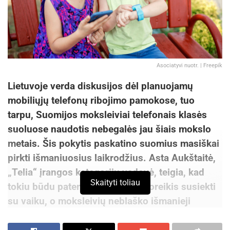
Asociatyvi nuotr. | Freepik
Lietuvoje verda diskusijos dėl planuojamų
mobiliųjų telefonų ribojimo pamokose, tuo
tarpu, Suomijos moksleiviai telefonais klasės
suoluose naudotis nebegalės jau šiais mokslo
metais. Šis pokytis paskatino suomius masiškai
pirkti išmaniuosius laikrodžius. Asta Aukštaitė,
„Telia“ įrangos kategorijų vadovė, teigia, kad
Skaityti toliau
tokiu būdu patenkinamas tėvų poreikis susiekti
su vaiku, o moksleivių neblaško išmanieji
pamokų metu. Jai pritaria ir Skaitmeninės etikos
centro ekspertė.