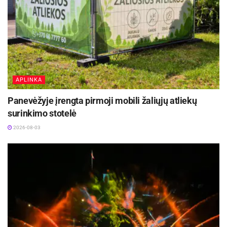
APLINKA
Panevėžyje įrengta pirmoji mobili žaliųjų atliekų
surinkimo stotelė
2026-08-03