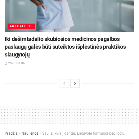
AKTUALIJOS
Iki dešimtadalio skubiosios medicinos pagalbos
paslaugų galės būti suteiktos išplėstinės praktikos
slaugytojų
2026-08-06
Pradžia
»
Naujienos
»
Šauliai kyla į dangų: Lietuvoje formuoja bepiločių