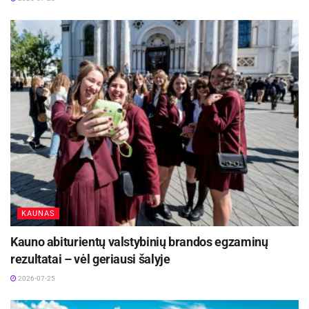
mokomi, kaip jomis naudotis tinkamai“, – teigia
Rasa Jauniškienė, Skaitmeninės etikos centro
bendraįkūrėja.
Jos teigimu, vaikų gebėjimas susikaupti blogėja
tada, kai jie ekranais naudojasi ilgesnį laiką.
Skaitmeninės etikos centro
duomenimis
, 14-17
metų paaugliai darbo dienomis internete
praleidžia apie keturias su puse valandas, o kas
penktas jų savaitgaliais naršo iki aštuonių
valandų.
KAUNAS
Aktualios
naujienos
Kauno abiturientų valstybinių brandos egzaminų
rezultatai – vėl geriausi šalyje
Už aplinkosaugos pažangą Panevėžiui skirtas
antras išmanusis suoliukas
2026-07-25
2026-08-05