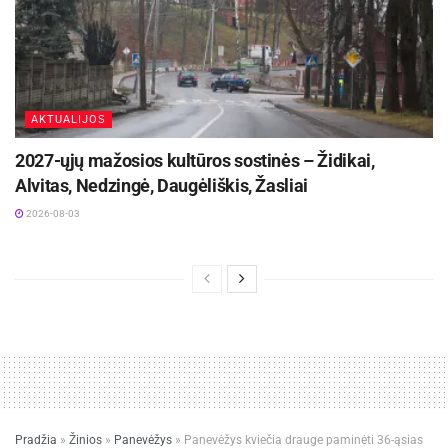
AKTUALIJOS
2027-ųjų mažosios kultūros sostinės – Židikai,
Alvitas, Nedzingė, Daugėliškis, Žasliai
2026-08-03
Šauliai dronistai Ievos Eimutytės-Mikelkevičienės nuotr.
Stiprina visuotinės gynybos modelį
Bepiločių orlaivių padaliniai jau sėkmingai veikia
Kaune ir Klaipėdoje, o Vilnius tampa trečiuoju
centru, buriančiu pačius geriausius bepiločių
orlaivių profesionalus.
Pradžia
»
Žinios
»
Panevėžys
»
Panevėžys kviečia drauge paminėti 36-ąsias