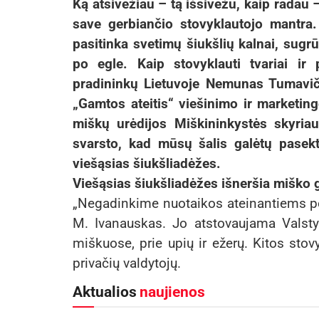
Ką atsivežiau – tą išsivežu, kaip radau –
save gerbiančio stovyklautojo mantra. 
pasitinka svetimų šiukšlių kalnai, sugrū
po egle. Kaip stovyklauti tvariai ir
pradininkų Lietuvoje Nemunas Tumaviči
„Gamtos ateitis“ viešinimo ir marketi
miškų urėdijos Miškininkystės skyria
svarsto, kad mūsų šalis galėtų pasekti
viešąsias šiukšliadėžes.
Viešąsias šiukšliadėžes išneršia miško 
„Negadinkime nuotaikos ateinantiems po
M. Ivanauskas. Jo atstovaujama Valstybi
miškuose, prie upių ir ežerų. Kitos stovy
privačių valdytojų.
Aktualios
naujienos