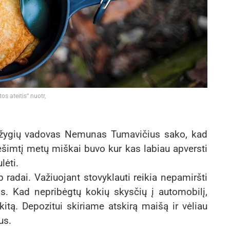
os ateitis“ nuotr,
i“ žygių vadovas Nemunas Tumavičius sako, kad
dešimtį metų miškai buvo kur kas labiau apversti
lėti.
ip radai. Važiuojant stovyklauti reikia nepamiršti
ms. Kad nepribėgtų kokių skysčių į automobilį,
itą. Depozitui skiriame atskirą maišą ir vėliau
us.