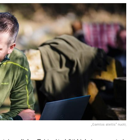
„Gamtos ateitis“ nuotr,