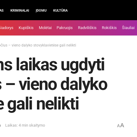
AS
KRIMINALAI
ĮDOMU
KULTŪRA
šiadorys
Kupiškis
Molėtai
Pakruojis
Radviliškis
Rokiškis
Šiauliai
ius – vieno dalyko stovyklavietėse gali nelikti
s laikas ugdyti
s – vieno dalyko
gali nelikti
A
a
Laikas: 4 min skaitymo
A