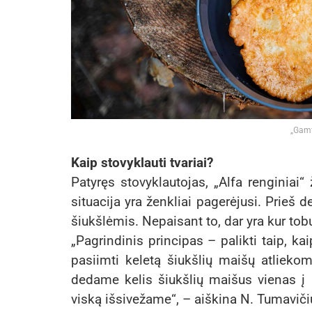
„Gamt
Kaip stovyklauti tvariai?
Patyręs stovyklautojas, „Alfa renginia
situacija yra ženkliai pagerėjusi. Prieš 
šiukšlėmis. Nepaisant to, dar yra kur tobu
„Pagrindinis principas – palikti taip, ka
pasiimti keletą šiukšlių maišų atlieko
dedame kelis šiukšlių maišus vienas į k
viską išsivežame“, – aiškina N. Tumaviči