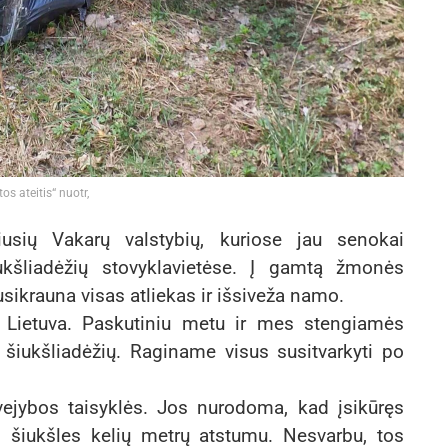
os ateitis“ nuotr,
iusių Vakarų valstybių, kuriose jau senokai
iukšliadėžių stovyklavietėse. Į gamtą žmonės
sikrauna visas atliekas ir išsiveža namo.
r Lietuva. Paskutiniu metu ir mes stengiamės
r šiukšliadėžių. Raginame visus susitvarkyti po
vejybos taisyklės. Jos nurodoma, kad įsikūręs
s šiukšles kelių metrų atstumu. Nesvarbu, tos