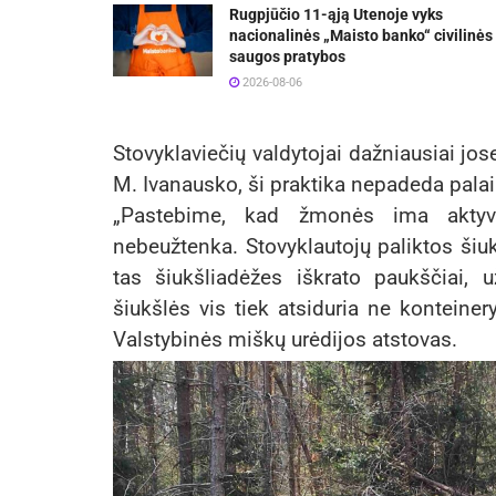
Rugpjūčio 11-ąją Utenoje vyks
nacionalinės „Maisto banko“ civilinės
saugos pratybos
2026-08-06
Stovyklaviečių valdytojai dažniausiai jos
M. Ivanausko, ši praktika nepadeda palai
„Pastebime, kad žmonės ima aktyvia
nebeužtenka. Stovyklautojų paliktos šiuk
tas šiukšliadėžes iškrato paukščiai, 
šiukšlės vis tiek atsiduria ne konteine
Valstybinės miškų urėdijos atstovas.