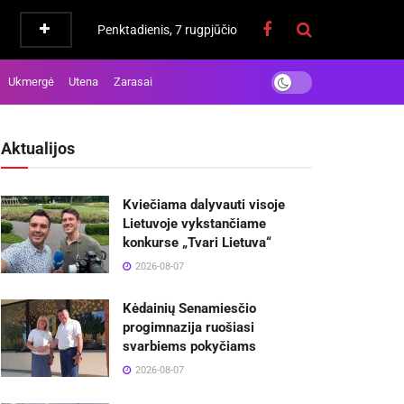
Penktadienis, 7 rugpjūčio
Ukmergė
Utena
Zarasai
Aktualijos
Kviečiama dalyvauti visoje
Lietuvoje vykstančiame
konkurse „Tvari Lietuva“
2026-08-07
Kėdainių Senamiesčio
progimnazija ruošiasi
svarbiems pokyčiams
2026-08-07