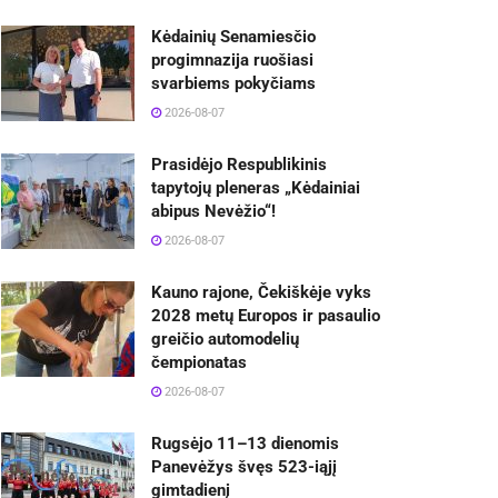
Kėdainių Senamiesčio
progimnazija ruošiasi
svarbiems pokyčiams
2026-08-07
Prasidėjo Respublikinis
tapytojų pleneras „Kėdainiai
abipus Nevėžio“!
2026-08-07
Kauno rajone, Čekiškėje vyks
2028 metų Europos ir pasaulio
greičio automodelių
čempionatas
2026-08-07
Rugsėjo 11–13 dienomis
Panevėžys švęs 523-iąjį
gimtadienį