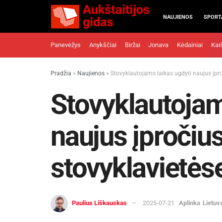
NAUJIENOS
SPORT
Panevėžys
Anykščiai
Biržai
Jonava
Kėdainiai
Kai
Pradžia
»
Naujienos
»
Stovyklautojams laikas ugdyti naujus įproč
Stovyklautojam
naujus įpročiu
stovyklavietėse 
Paulius Liškauskas
2025-07-21
Aplinka
Lietuv