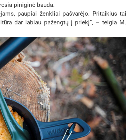
gresia piniginė bauda.
ams, paupiai ženkliai pašvarėjo. Pritaikius tai
ūra dar labiau pažengtų į priekį“, – teigia M.