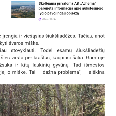
Skelbiama privaloma AB „Achema“
parengta informacija apie aukštesniojo
lygio pavojingąjį objektą
2026-08-06
e įrengia ir viešąsias šiukšliadėžes. Tačiau, anot
kyti švaros miške.
u stovyklauti. Todėl esamų šiukšliadėžių
šlės virsta per kraštus, kaupiasi šalia. Gamtoje
užsuka ir kitų laukinių gyvūnų. Tad išmestos
ryje, o miške. Tai – dažna problema“, – aiškina