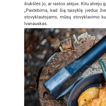
šiukšlės jo, ar rastos atėjus. Kitu atveju 
„Pastebima, kad šią taisyklę įvedus žvej
stovyklautojams, mūsų stovyklavimo kult
Ivanauskas.