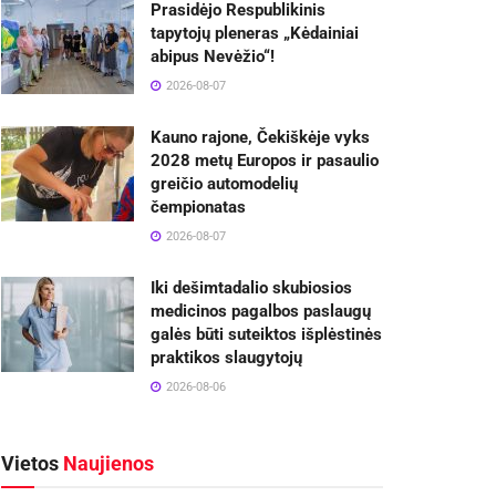
Prasidėjo Respublikinis
tapytojų pleneras „Kėdainiai
abipus Nevėžio“!
2026-08-07
Kauno rajone, Čekiškėje vyks
2028 metų Europos ir pasaulio
greičio automodelių
čempionatas
2026-08-07
Iki dešimtadalio skubiosios
medicinos pagalbos paslaugų
galės būti suteiktos išplėstinės
praktikos slaugytojų
2026-08-06
Vietos
Naujienos