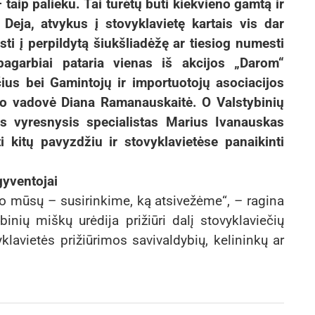
 taip palieku. Tai turėtų būti kiekvieno gamtą ir
Deja, atvykus į stovyklavietę kartais vis dar
sti į perpildytą šiukšliadėžę ar tiesiog numesti
 pagarbiai pataria vienas iš akcijos „Darom“
us bei Gamintojų ir importuotojų asociacijos
ngo vadovė Diana Ramanauskaitė. O Valstybinių
us vyresnysis specialistas Marius Ivanauskas
 kitų pavyzdžiu ir stovyklavietėse panaikinti
gyventojai
 mūsų – susirinkime, ką atsivežėme“, – ragina
nių miškų urėdija prižiūri dalį stovyklaviečių
klavietės prižiūrimos savivaldybių, kelininkų ar