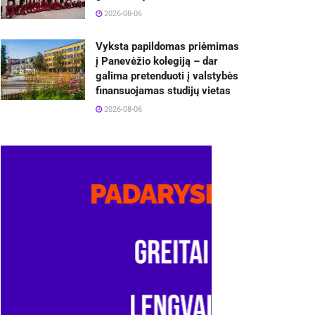
2026-08-06
Vyksta papildomas priėmimas
į Panevėžio kolegiją – dar
galima pretenduoti į valstybės
finansuojamas studijų vietas
2026-08-06