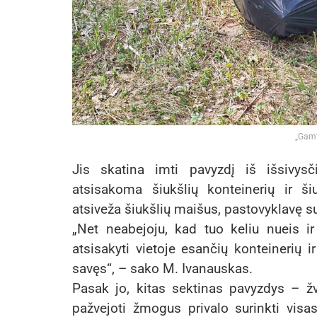
„Gamt
Jis skatina imti pavyzdį iš išsivysč
atsisakoma šiukšlių konteinerių ir š
atsiveža šiukšlių maišus, pastovyklavę su
„Net neabejoju, kad tuo keliu nueis i
atsisakyti vietoje esančių konteinerių i
savęs“, – sako M. Ivanauskas.
Pasak jo, kitas sektinas pavyzdys – ž
pažvejoti žmogus privalo surinkti visa