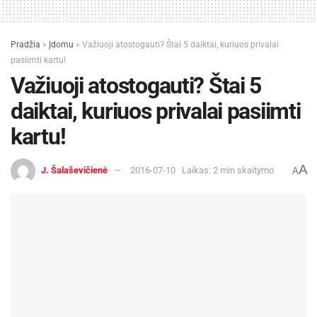
Pradžia
»
Įdomu
»
Važiuoji atostogauti? Štai 5 daiktai, kuriuos privalai
pasiimti kartu!
Važiuoji atostogauti? Štai 5
daiktai, kuriuos privalai pasiimti
kartu!
A
J. Šalaševičienė
2016-07-10
Laikas: 2 min skaitymo
A