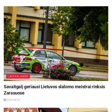
LAISVALAIKIS
Savaitgalį geriausi Lietuvos slalomo meistrai rinksis
Zarasuose
2026-08-04