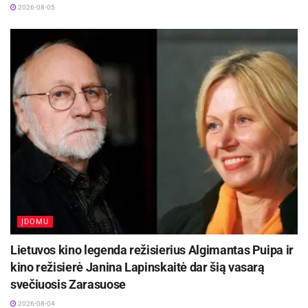
2026-08-05
ĮDOMU
Lietuvos kino legenda režisierius Algimantas Puipa ir
kino režisierė Janina Lapinskaitė dar šią vasarą
svečiuosis Zarasuose
2026-08-04