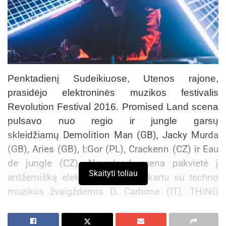
2026-08-07
Prasidėjo Respublikinis tapytojų pleneras
„Kėdainiai abipus Nevėžio“!
2026-08-07
Keliaudami į namus, visi dalinomės įspūdžiais, ir
Penktadienį Sudeikiuose, Utenos rajone,
planais kur sekantį kartą keliausime. O grįžę dar
prasidėjo elektroninės muzikos festivalis
spėjome sugiedoti tautinę giesmę.
Revolution Festival 2016. Promised Land scena
pulsavo nuo regio ir jungle garsų
Demolition Man (GB), Jacky Murda
skleidžiamų
(GB), Aries (GB), I:Gor (PL), Crackenn (CZ) ir Eau
de jungle (CZ). Neverland scena pakvietė į
Skaityti toliau
antžemišką elektroninį pasaulį kartu su techno
muzikos žvaigždėmis D. Carbone (IT), THING
(LT), Black Fire (LT).