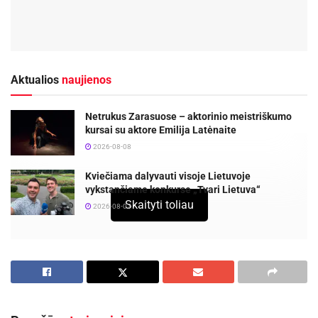
Aktualios
naujienos
Netrukus Zarasuose – aktorinio meistriškumo
kursai su aktore Emilija Latėnaite
2026-08-08
Kviečiama dalyvauti visoje Lietuvoje
vykstančiame konkurse „Tvari Lietuva“
Skaityti toliau
2026-08-07
Atostogos – saldi tinginystė, išsikrovusių
baterijų laikas bei visiškas atsipalaidavimas.
Tokiomis akimirkomis išskyrus atostogų kryptį
taip pat vertėtų pasirūpinti daiktais-