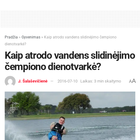
Pradžia
»
Gyvenimas
»
Kaip atrodo vandens slidinėjimo čempiono
dienotvarkė?
Kaip atrodo vandens slidinėjimo
čempiono dienotvarkė?
A
J. Šalaševičienė
2016-07-10
Laikas: 3 min skaitymo
A