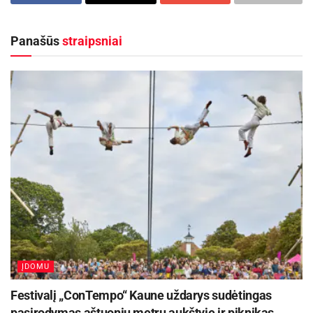
Panašūs
straipsniai
-
+
1
1
Sodelių kaimo bendruomenės pirmininkė Vaida
Sarapienė
-
+
1
14
ĮDOMU
Festivalį „ConTempo“ Kaune uždarys sudėtingas
pasirodymas aštuonių metrų aukštyje ir piknikas