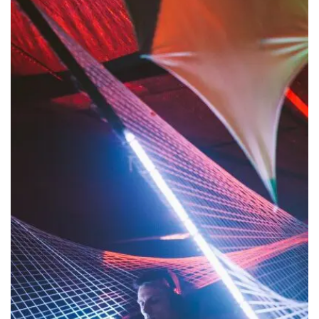
Rundalės pilies parke, kaip tradiciškai privaloma
tokio stiliaus parkuose, įveistas 1 ha rožynas. Iš
pradžių įrengtas kaip rožių sodas, jis ilgainiui
tapo rožių muziejumi, kuriame galima susipažinti
su šiuolaikinės rožių veislininkystės pasiekimais.
Čia auginamos įvairiausių veislių rožės – nuo
angliškųjų rožių iki Latvijoje išveistų veislių.
Pasigerėję parko ir rūmų vaizdais,
nusifotografavę prie rožių, atsisveikinome su
Latvija …
Aktualios
naujienos
Kviečiama dalyvauti visoje Lietuvoje
vykstančiame konkurse „Tvari Lietuva“