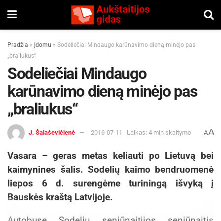
Pradžia
»
Įdomu
»
Sodeliečiai Mindaugo karūnavimo dieną minėjo pas
„braliukus“
Sodeliečiai Mindaugo
karūnavimo dieną minėjo pas
„braliukus“
A
J. Šalaševičienė
2016-07-11
Laikas: 4 min skaitymo
A
Vasara – geras metas keliauti po Lietuvą bei
kaimynines šalis. Sodelių kaimo bendruomenė
liepos 6 d. surengėme turiningą išvyką į
Bauskės kraštą Latvijoje.
Autobuse Sodelių seniūnaitijos seniūnaitis