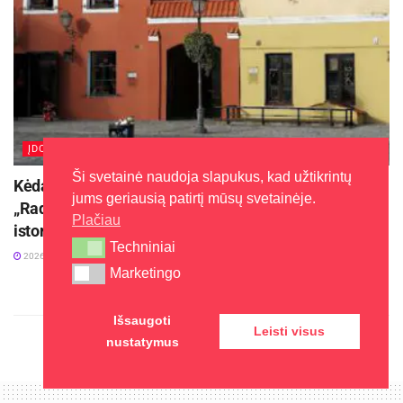
ĮDOMU
Ši svetainė naudoja slapukus, kad užtikrintų
Kėdainiuose prasidės kultūros ir istorijos festivalis
jums geriausią patirtį mūsų svetainėje.
„Radviliada“ ir papasakos kunigaikščių Radvilų
Plačiau
istoriją
Techniniai
Techniniai
2026-08-04
Marketingo
Marketingo
Išsaugoti
Leisti visus
nustatymus