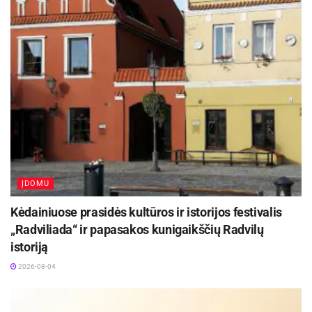
ĮDOMU
Kėdainiuose prasidės kultūros ir istorijos festivalis
„Radviliada“ ir papasakos kunigaikščių Radvilų
istoriją
2026-08-04