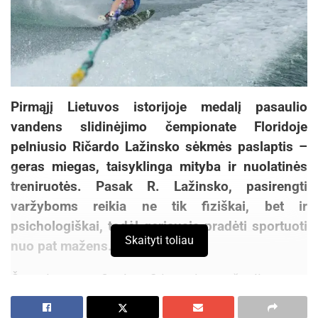
Pirmąjį Lietuvos istorijoje medalį pasaulio
vandens slidinėjimo čempionate Floridoje
pelniusio Ričardo Lažinsko sėkmės paslaptis –
geras miegas, taisyklinga mityba ir nuolatinės
treniruotės.
Pasak R. Lažinsko, pasirengti
varžyboms reikia ne tik fiziškai, bet ir
psichologiškai, todėl geriausia pradėti sportuoti
Skaityti toliau
nuo pat mažens.
Čempionato finale 3-ią vietą šuolių nuo
tramplyno rungtyje R. Lažinskas iškovojo