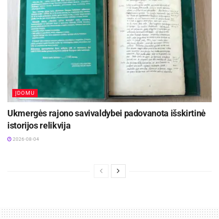
badavimas yra raumenų alinimas, o sportas
susijęs su tinkama, savalaike, gerai subalansuota
mityba. Geras miegas, taisyklinga mityba ir
treniruotės – gerų pasiekimų garantas“, –
įsitikinęs čempionas.
ĮDOMU
Ukmergės rajono savivaldybei padovanota išskirtinė
istorijos relikvija
2026-08-04