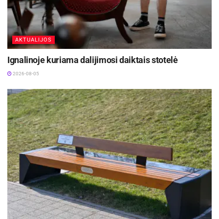
paslaugų centras.
Šaltinis:
Kaišiadorių rajono savivaldybė
AKTUALIJOS
Ignalinoje kuriama dalijimosi daiktais stotelė
2026-08-05