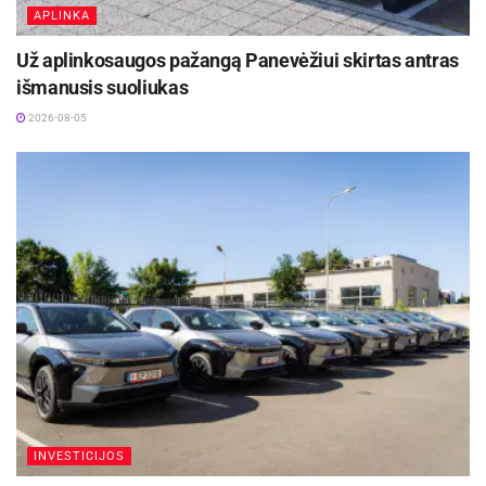
APLINKA
Už aplinkosaugos pažangą Panevėžiui skirtas antras
išmanusis suoliukas
2026-08-05
INVESTICIJOS