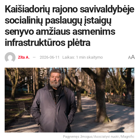
Kaišiadorių rajono savivaldybėje
socialinių paslaugų įstaigų
senyvo amžiaus asmenims
infrastruktūros plėtra
A
Zita A.
2026-06-11
Laikas: 1 min skaitymo
A
Pagyvenęs žmogus/Asociatyvi nuotr./Magnific