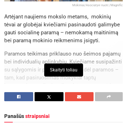
Mokiniai/Asociatyvi nuotr./Magnific
Artėjant naujiems mokslo metams, mokinių
tėvai ar globėjai kviečiami pasinaudoti galimybe
gauti socialinę paramą – nemokamą maitinimą
bei paramą mokinio reikmenims įsigyti.
Paramos teikimas priklauso nuo šeimos pajamų
bei individualių aplinkybių. Kviečiame susipažinti
su sąlygomis ir prireikus kreiptis dėl paramos –
Skaityti toliau
tam, kad pasiruošimas mokyklai taptų
lengvesnis, o vaikų kasdienybė – saugesnė ir
šviesesnė.
Kokią socialinę paramą mokiniams galima gauti?
Panašūs
straipsniai
Nemokamą maitinimą.