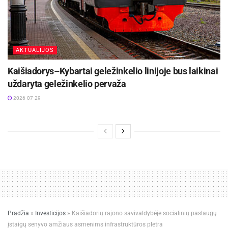
AKTUALIJOS
Kaišiadorys–Kybartai geležinkelio linijoje bus laikinai
uždaryta geležinkelio pervaža
2026-07-29
Pradžia
»
Investicijos
»
Kaišiadorių rajono savivaldybėje socialinių paslaugų
įstaigų senyvo amžiaus asmenims infrastruktūros plėtra