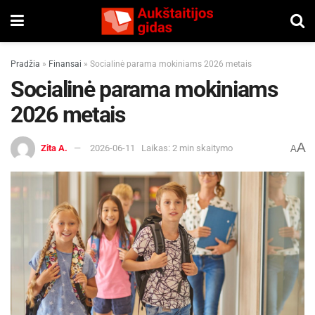
Pradžia
»
Finansai
»
Socialinė parama mokiniams 2026 metais
Socialinė parama mokiniams
2026 metais
A
Zita A.
2026-06-11
Laikas: 2 min skaitymo
A