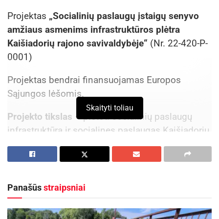
Projektas
„
Socialinių paslaugų įstaigų senyvo
amžiaus asmenims infrastruktūros plėtra
Kaišiadorių rajono savivaldybėje
“
(Nr. 22-420-P-
0001)
Projektas bendrai finansuojamas Europos
Sąjungos lėšomis.
Skaityti toliau
Projekto tikslas
– plėtoti socialinių paslaugų
infrastruktūrą ir socialines paslaugas Kaišiadorių
rajone, didinant socialinę gerovę senyvo amžiaus
asmenims.
Aktualios
naujienos
Panašūs
straipsniai
Ignalinos rajone, Lukošiškės sentikių religinė
bendruomenė rūpinasi cerkvės išsaugojimu