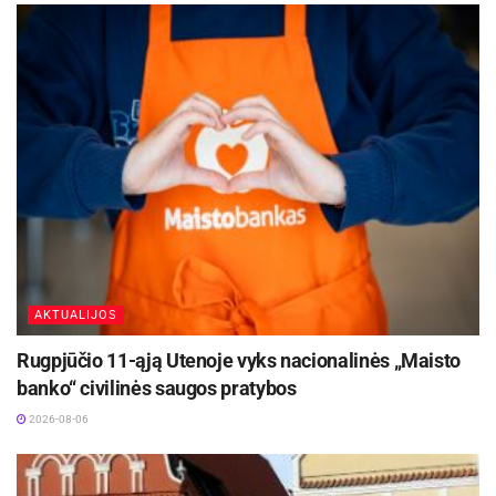
SVARBU! Visi priešmokyklinukai, pirmokai ir
antrokai gauna nemokamus pietus be atskiro
tėvų prašymo.
Mokinio reikmenims įsigyti skiriama 2 bazinių
socialinių išmokų dydžio (BSI) (nuo 2026 m. sausio 1
d.– 148 Eur) suma vienam mokiniui per kalendorinius
metus.
Kas gali gauti socialinę paramą?
AKTUALIJOS
Aktualios
naujienos
Rugpjūčio 11-ąją Utenoje vyks nacionalinės „Maisto
banko“ civilinės saugos pratybos
Kviečiama dalyvauti visoje Lietuvoje
vykstančiame konkurse „Tvari Lietuva“
2026-08-06
2026-08-07
Iki dešimtadalio skubiosios medicinos pagalbos