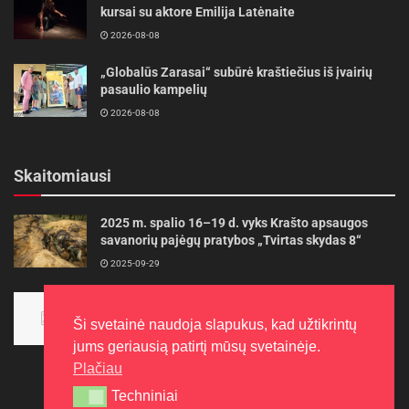
kursai su aktore Emilija Latėnaite
2026-08-08
„Globalūs Zarasai“ subūrė kraštiečius iš įvairių
pasaulio kampelių
2026-08-08
Skaitomiausi
2025 m. spalio 16–19 d. vyks Krašto apsaugos
savanorių pajėgų pratybos „Tvirtas skydas 8“
2025-09-29
Panevėžietės tarptautinėje programoje siekia
aukso
Ši svetainė naudoja slapukus, kad užtikrintų
2015-10-30
jums geriausią patirtį mūsų svetainėje.
Plačiau
Techniniai
Techniniai