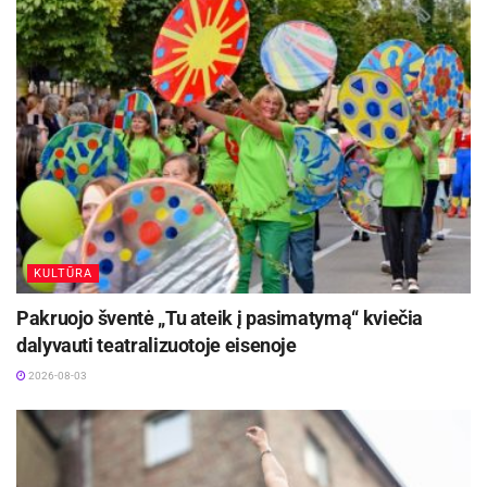
KULTŪRA
Pakruojo šventė „Tu ateik į pasimatymą“ kviečia
dalyvauti teatralizuotoje eisenoje
2026-08-03