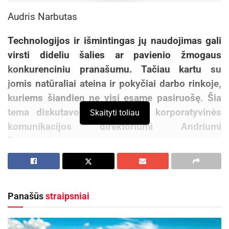
Audris Narbutas
Technologijos ir išmintingas jų naudojimas gali
virsti dideliu šalies ar pavienio žmogaus
konkurenciniu pranašumu. Tačiau kartu su
jomis natūraliai ateina ir pokyčiai darbo rinkoje,
kuriems šiandien ne visi esame pasiruošę. Šia
tema diskutavome su
Tele 2
korporatyvinės
Skaityti toliau
komunikacijos direktoriumi Andriumi
Baranausku.
Jūsų bendrovė yra pirmaujantis mobiliojo ryšio
operatorius. Taip pat
Tele 2
yra įnešusi didelį
indėlį į interneto plėtrą Lietuvoje, kuris šiandien
Panašūs
straipsniai
yra laikomas viena iš stipriųjų mūsų šalies
konkurencinių savybių. Ar mes galime ateityje