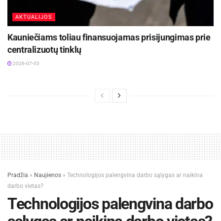
AKTUALIJOS
Kauniečiams toliau finansuojamas prisijungimas prie
centralizuotų tinklų
2026-07-03
Pradžia
»
Naujienos
»
Technologijos palengvina darbo sąlygas ar naikina
darbo vietas?
Technologijos palengvina darbo