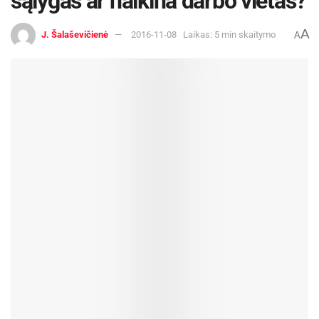
sąlygas ar naikina darbo vietas?
A
J. Šalaševičienė
2016-11-08
Laikas: 5 min skaitymo
A