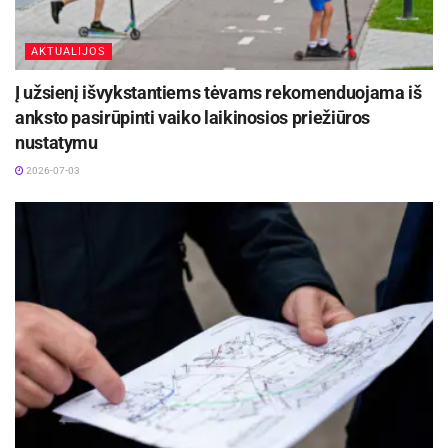
AKTUALIJOS
Į užsienį išvykstantiems tėvams rekomenduojama iš
anksto pasirūpinti vaiko laikinosios priežiūros
nustatymu
2026-07-03