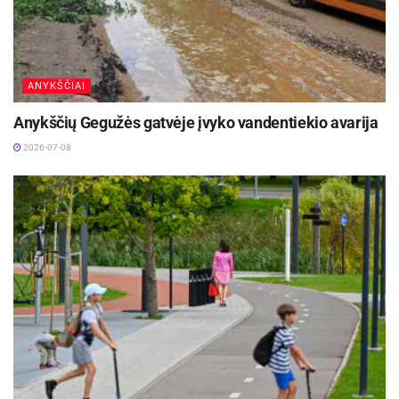
ANYKŠČIAI
Anykščių Gegužės gatvėje įvyko vandentiekio avarija
2026-07-08