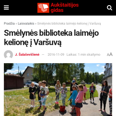
Pradžia
»
Laisvalaikis
»
Smėlynės biblioteka laimėjo kelionę į Varšuvą
Smėlynės biblioteka laimėjo
kelionę į Varšuvą
A
J. Šalaševičienė
2016-11-09
Laikas: 1 min skaitymo
A