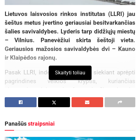
Lietuvos laisvosios rinkos institutas (LLRI) jau
šeštus metus įvertino geriausiai besitvarkančias
šalies savivaldybes. Lyderis tarp didžiųjų miestų
– Vilnius. Panevėžiui skirta šeštoji vieta.
Geriausios mažosios savivaldybės dvi – Kauno
ir Klaipėdos rajonų.
Pasak LLRI, indeksas sudarytas siekiant aprėpti
Skaityti toliau
pagrindines veiklos kryptis, kuriančias
ekonominę laisvę ir formuojančias bendrą
laisvės supratimą. Pirma, kaip savivaldybė veikia
gyventojo atžvilgiu. Ar sukuriama palanki
konkurencinė aplinka privatiems komunalinių
Panašūs
straipsniai
paslaugų teikėjams. Atsižvelgta į transporto,
švietimo, sveikatos, socialinę sritis – vėlgi