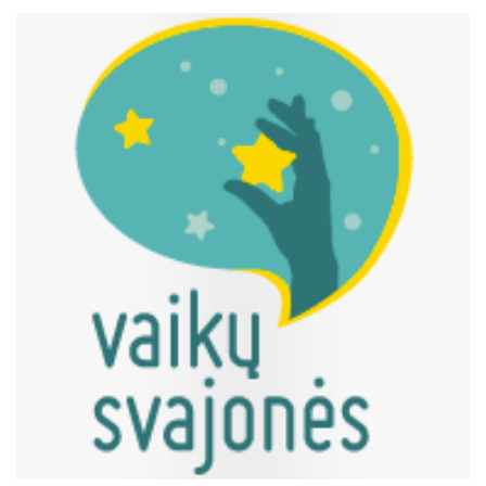
šou sektorius, niekas XX a. pradžioje
neįsivaizdavo, kad atsiras programavimo
industrija, mes neįsivaizduojame, ką veiks mūsų
vaikai po dvidešimties metų. Tad mes realiai
galime tik įvardyti tas problemas, kurios yra
Lietuvoje. Jos yra lygiai tokios pačios visame
pasaulyje. Ir taip niekur nuo to negali tiesiog
dingti. Prieš kelerius metus buvo žinutė, kad iš
Švedijos yra iškeltas paskutinis siuvimo fabrikas.
Nors neliko Švedijoje siuvimo fabrikų, bet dėl to
nesumažėjo drabužių. Švedai irgi turėjo
apsispręsti, ar jie orientuojasi į mažą pridėtinę
vertę bei mažus atlyginimus, nes negali
siuvėjams, kurie dirba mechaninį darbą, mokėti
didelio atlyginimo, ar geriau juos perkvalifikuos ir
jie dirbs kitą, bet geriau apmokamą darbą.