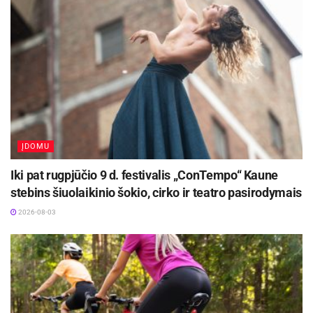
ĮDOMU
Iki pat rugpjūčio 9 d. festivalis „ConTempo“ Kaune
stebins šiuolaikinio šokio, cirko ir teatro pasirodymais
2026-08-03