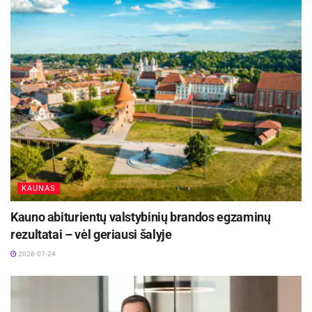
vertintos savivaldybės sudaromos sąlygos
privačiam sektoriui ir konkurencijai. Antra, koks
savivaldybės indėlis sudarant palankią aplinką
investuotojams ir verslui. Trečia, ar efektyvus
administravimas. LLRI indeksas sudarytas
remiantis daugiausia 2014-2015 m.
duomenimis.
Aktualios
naujienos
KAUNAS
DHL perka „Venipak“ grupę: stiprins pozicijas
Baltijos šalyse
Kauno abiturientų valstybinių brandos egzaminų
2026-07-28
rezultatai – vėl geriausi šalyje
Europos Sąjungos sankcijos „Mere“ tinklo
2026-07-24
savininkams: ekonominio saugumo ir solidarumo
su Ukraina užtikrinimas
2026-07-25