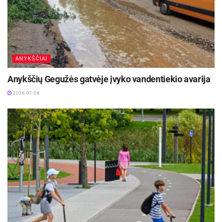
ANYKŠČIAI
Anykščių Gegužės gatvėje įvyko vandentiekio avarija
2026-07-08