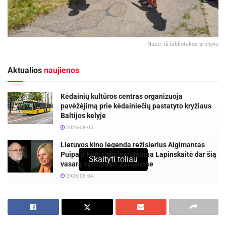
Nuotr. iš bibliotekos archyvo
Aktualios
naujienos
Kėdainių kultūros centras organizuoja
pavėžėjimą prie kėdainiečių pastatyto kryžiaus
Baltijos kelyje
2026-08-05
Lietuvos kino legenda režisierius Algimantas
Puipa ir kino režisierė Janina Lapinskaitė dar šią
Skaityti toliau
vasarą svečiuosis Zarasuose
2026-08-04
Šią vasarą vyko respublikinė iniciatyva „Atverk
duris vasarai“. Į jos veiklą įsitraukė 162 šalies