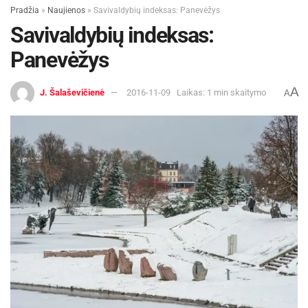
Pradžia
»
Naujienos
»
Savivaldybių indeksas: Panevėžys
Savivaldybių indeksas:
Panevėžys
A
J. Šalaševičienė
2016-11-09
Laikas: 1 min skaitymo
A