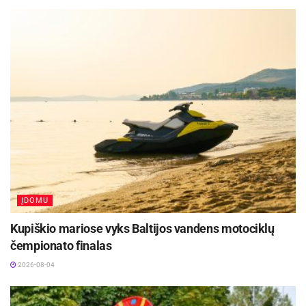
minėjimus (Joninės, Valstybės diena) ir kt.
Minėti užsiėmimai leido mažiesiems
panevėžiečiams praleisti savo atostogas ne tik
aktyviai, bet ir turiningai.
Respublikinę iniciatyvą „Atverk duris vasarai“
organizavo Švietimo ir mokslo ministerija,
Lietuvos mokinių neformaliojo švietimo centras
bei Lietuvos vaikų ir jaunimo centras.
ĮDOMU
Kupiškio mariose vyks Baltijos vandens motociklų
čempionato finalas
2026-08-04