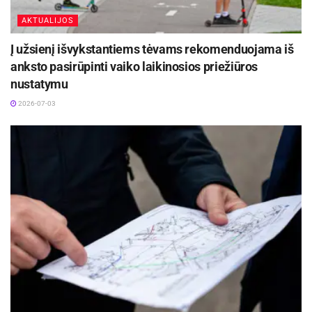
AKTUALIJOS
Į užsienį išvykstantiems tėvams rekomenduojama iš
anksto pasirūpinti vaiko laikinosios priežiūros
nustatymu
2026-07-03