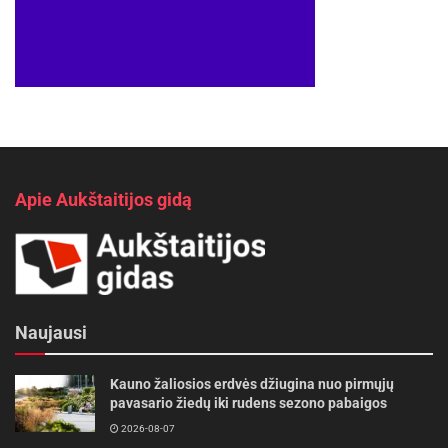
Apie Aukštaitijos gidą
Naujausi
Kauno žaliosios erdvės džiugina nuo pirmųjų
pavasario žiedų iki rudens sezono pabaigos
2026-08-07