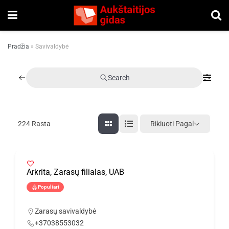
Pradžia
»
Savivaldybė
Search
Rikiuoti Pagal
224
Rasta
Arkrita, Zarasų filialas, UAB
Populiari
Zarasų savivaldybė
+37038553032