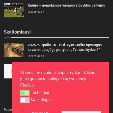
Kaune – nemokamos vasaros stovyklos vaikams
2026-08-07
Skaitomiausi
2025 m. spalio 16–19 d. vyks Krašto apsaugos
savanorių pajėgų pratybos „Tvirtas skydas 8“
2025-09-29
Panevėžietės tarptautinėje programoje siekia
aukso
Ši svetainė naudoja slapukus, kad užtikrintų
2015-10-30
jums geriausią patirtį mūsų svetainėje.
Plačiau
Techniniai
Techniniai
Marketingo
Marketingo
Paskelbkite naujieną
Rašyti redakcijai
Reklama