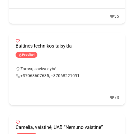
35
Buitinės technikos taisykla
Populiari
Zarasų savivaldybė
+37068607635, +37068221091
73
Camelia, vaistinė, UAB “Nemuno vaistinė”