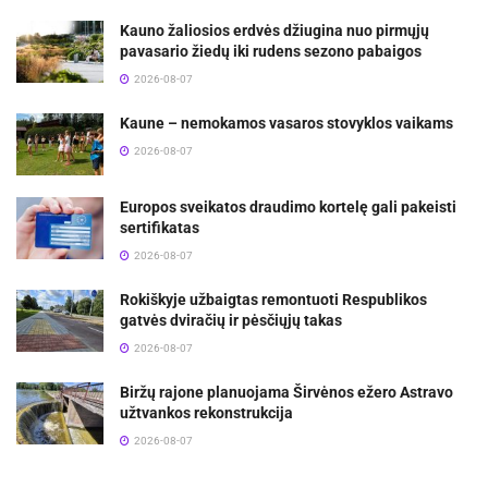
Kauno žaliosios erdvės džiugina nuo pirmųjų
pavasario žiedų iki rudens sezono pabaigos
2026-08-07
Kaune – nemokamos vasaros stovyklos vaikams
2026-08-07
Europos sveikatos draudimo kortelę gali pakeisti
sertifikatas
2026-08-07
Rokiškyje užbaigtas remontuoti Respublikos
gatvės dviračių ir pėsčiųjų takas
2026-08-07
Biržų rajone planuojama Širvėnos ežero Astravo
užtvankos rekonstrukcija
2026-08-07