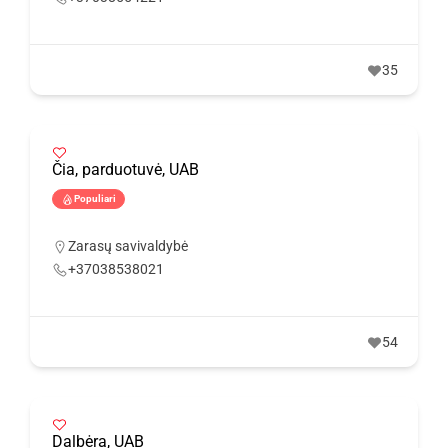
35
Čia, parduotuvė, UAB
Populiari
Zarasų savivaldybė
+37038538021
54
Dalbėra, UAB