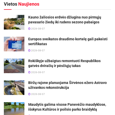
Vietos
Naujienos
Kauno žaliosios erdvės džiugina nuo pirmųjų
pavasario žiedų iki rudens sezono pabaigos
2026-08-07
Europos sveikatos draudimo kortelę gali pakeisti
sertifikatas
2026-08-07
Rokiškyje užbaigtas remontuoti Respublikos
gatvės dviračių ir pėsčiųjų takas
2026-08-07
Biržų rajone planuojama Širvėnos ežero Astravo
užtvankos rekonstrukcija
2026-08-07
Maudytis galima visose Panevėžio maudyklose,
išskyrus Kultūros ir poilsio parko braidyklą