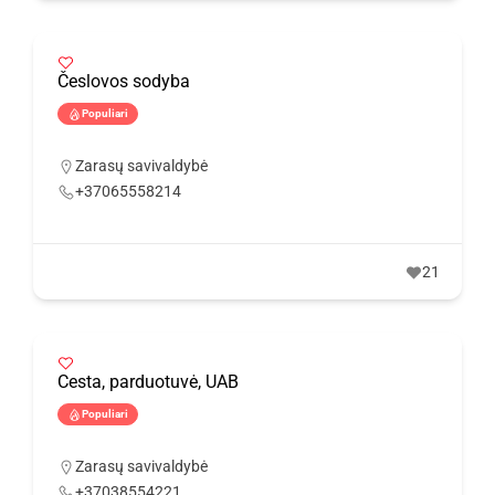
Česlovos sodyba
Populiari
Zarasų savivaldybė
+37065558214
21
Cesta, parduotuvė, UAB
Populiari
Zarasų savivaldybė
+37038554221