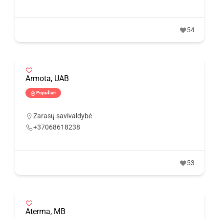
54
Armota, UAB
Populiari
Zarasų savivaldybė
+37068618238
53
Aterma, MB