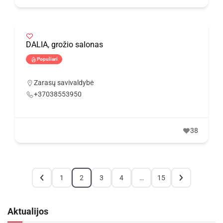
DALIA, grožio salonas
Populiari
Zarasų savivaldybė
+37038553950
38
1
2
3
4
…
15
Aktualijos