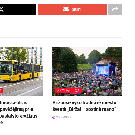
Siųsti
S
AKTUALIJOS
tūros centras
Biržuose vyko tradicinė miesto
 pavėžėjimą prie
šventė „Biržai – sostinė mano“
pastatyto kryžiaus
2026-08-05
je