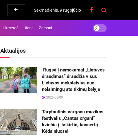
Sekmadienis, 9 rugpjūčio
Ukmergė
Utena
Zarasai
Aktualijos
Rugsėjį nemokamai „Lietuvos
draudimas“ draudžia visus
Lietuvos moksleivius nuo
nelaimingų atsitikimų kelyje
2026-08-09
Tarptautinis vargonų muzikos
festivalis „Cantus organi“
kviečia į išskirtinį koncertą
Kėdainiuose!