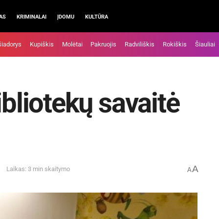
AS
KRIMINALAI
ĮDOMU
KULTŪRA
šiadorys
Kupiškis
Molėtai
Pakruojis
Radviliškis
Rokiškis
Šiauliai
ibliotekų savaitė
A
Laikas: 3 min skaitymo
A