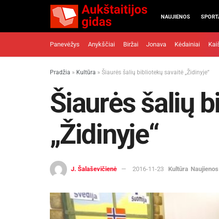
NAUJIENOS
SPORT
Panevėžys
Anykščiai
Biržai
Jonava
Kėdainiai
Kai
Pradžia
»
Kultūra
»
Šiaurės šalių bibliotekų savaitė „Židinyje“
Šiaurės šalių b
„Židinyje“
J. Šalaševičienė
2016-11-23
Kultūra
Naujienos