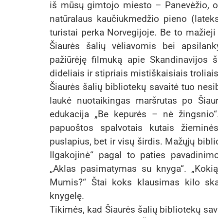
iš mūsų gimtojo miesto – Panevėžio, o 
natūralaus kaučiukmedžio pieno (latekso
turistai perka Norvegijoje. Be to mažieji
Šiaurės šalių vėliavomis bei apsilan
pažiūrėję filmuką apie Skandinavijos š
dideliais ir stipriais mistiškaisiais trolia
Šiaurės šalių bibliotekų savaitė tuo nes
laukė nuotaikingas maršrutas po Šiaurė
edukacija „Be kepurės – nė žingsnio“.
papuoštos spalvotais kutais žieminė
puslapius, bet ir visų širdis. Mažųjų bib
Ilgakojinė“ pagal to paties pavadinim
„Aklas pasimatymas su knyga“. „Kokią 
Mumis?“ Štai koks klausimas kilo ska
knygelę.
Tikimės, kad Šiaurės šalių bibliotekų sav