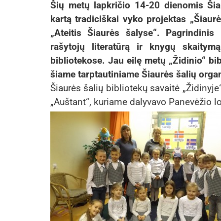
Šių metų lapkričio 14-20 dienomis Šiau
kartą tradiciškai vyko projektas „Šiaur
„Ateitis Šiaurės šalyse“.
Pagrindinis 
rašytojų literatūrą ir knygų skaitym
bibliotekose. Jau eilę metų „Židinio“ bib
šiame tarptautiniame Šiaurės šalių orga
Šiaurės šalių bibliotekų savaitė „Židinyje
„Auštant“, kuriame dalyvavo Panevėžio lo