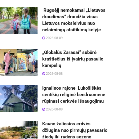
Rugsėjį nemokamai „Lietuvos
draudimas“ draudžia visus
Lietuvos moksleivius nuo
nelaimingų atsitikimų kelyje
2026-08-09
„Globalūs Zarasai“ subūrė
kraštiečius iš įvairių pasaulio
kampelių
2026-08-08
Ignalinos rajone, Lukošiškės
sentikių religinė bendruomenė
rūpinasi cerkvės išsaugojimu
2026-08-08
Kauno žaliosios erdvės
džiugina nuo pirmųjų pavasario
žiedų iki rudens sezono