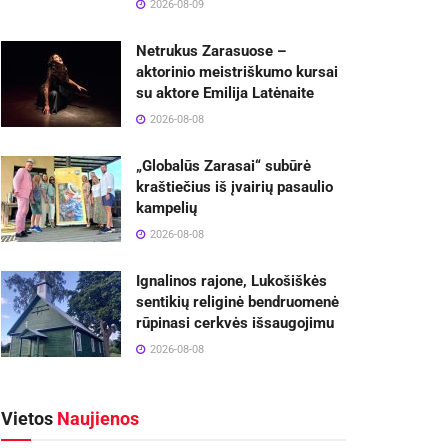
2026-08-09
Netrukus Zarasuose –
aktorinio meistriškumo kursai
su aktore Emilija Latėnaite
2026-08-08
„Globalūs Zarasai“ subūrė
kraštiečius iš įvairių pasaulio
kampelių
2026-08-08
Ignalinos rajone, Lukošiškės
sentikių religinė bendruomenė
rūpinasi cerkvės išsaugojimu
2026-08-08
Vietos
Naujienos