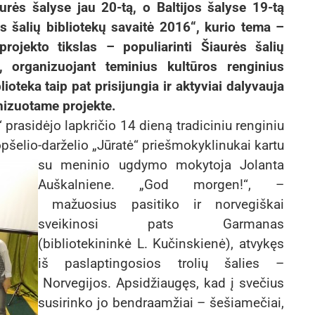
rės šalyse jau 20-tą, o Baltijos šalyse 19-tą
ės šalių bibliotekų savaitė 2016“, kurio tema –
projekto tikslas – populiarinti Šiaurės šalių
ą, organizuojant teminius kultūros renginius
lioteka taip pat prisijungia ir aktyviai dalyvauja
nizuotame projekte.
“ prasidėjo lapkričio 14 dieną tradiciniu renginiu
pšelio-darželio „Jūratė“ priešmokyklinukai kartu
su meninio ugdymo mokytoja Jolanta
Auškalniene. „God morgen!“, –
mažuosius pasitiko ir norvegiškai
sveikinosi pats Garmanas
(bibliotekininkė L. Kučinskienė), atvykęs
iš paslaptingosios trolių šalies –
Norvegijos. Apsidžiaugęs, kad į svečius
susirinko jo bendraamžiai – šešiamečiai,