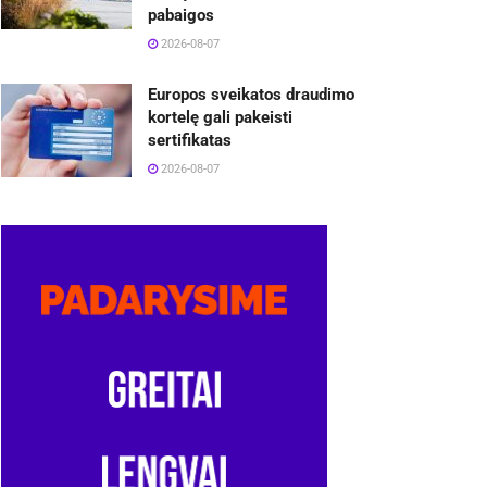
pabaigos
2026-08-07
Europos sveikatos draudimo
kortelę gali pakeisti
sertifikatas
2026-08-07