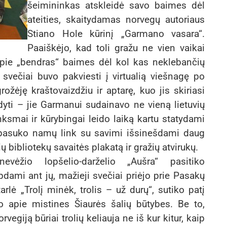
šeimininkas atskleidė savo baimes dėl
ateities, skaitydamas norvegų autoriaus
Stiano Hole kūrinį „Garmano vasara“.
Paaiškėjo, kad toli gražu ne vien vaikai
 apie „bendras“ baimes dėl kol kas neklebančių
 svečiai buvo pakviesti į virtualią viešnagę po
ožėję kraštovaizdžiu ir aptarę, kuo jis skiriasi
odyti – jie Garmanui sudainavo ne vieną lietuvių
nksmai ir kūrybingai leido laiką kartu statydami
pasuko namų link su savimi išsinešdami daug
ų bibliotekų savaitės plakatą ir gražių atvirukų.
vėžio lopšelio-darželio „Aušra“ pasitiko
pdami ant jų, mažieji svečiai priėjo prie Pasakų
rlė „Trolį minėk, trolis – už durų“, sutiko patį
jo apie mistines Šiaurės šalių būtybes. Be to,
vegiją būriai trolių keliauja ne iš kur kitur, kaip