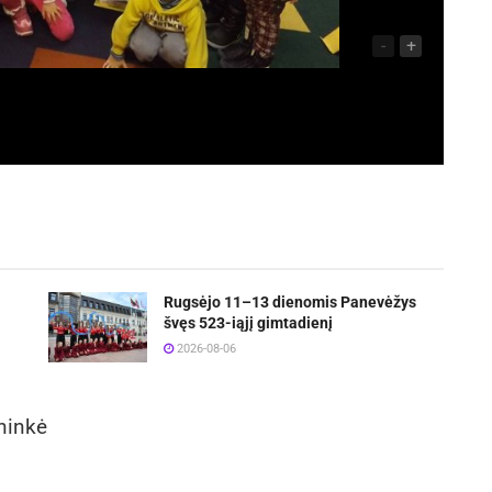
-
+
Rugsėjo 11–13 dienomis Panevėžys
švęs 523-iąjį gimtadienį
2026-08-06
ininkė