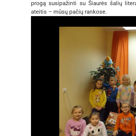
progą susipažinti su Šiaurės šalių liter
ateitis – mūsų pačių rankose.