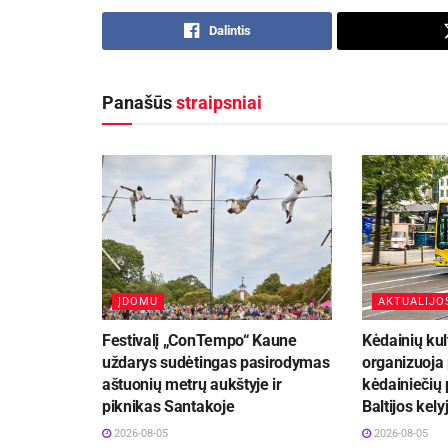
Dalintis
Panašūs
straipsniai
ĮDOMU
AKTUALIJO
Festivalį „ConTempo“ Kaune
Kėdainių kul
uždarys sudėtingas pasirodymas
organizuoja
aštuonių metrų aukštyje ir
kėdainiečių 
piknikas Santakoje
Baltijos kely
2026-08-05
2026-08-05