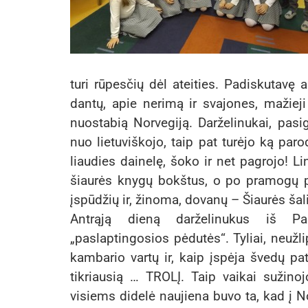
turi rūpesčių dėl ateities. Padiskutavę
dantų, apie nerimą ir svajones, mažieji
nuostabią Norvegiją. Darželinukai, pasigr
nuo lietuviškojo, taip pat turėjo ką par
liaudies dainelę, šoko ir net pagrojo! Li
šiaurės knygų bokštus, o po pramogų 
įspūdžių ir, žinoma, dovanų – Šiaurės šali
Antrąją dieną darželinukus iš Pane
„paslaptingosios pėdutės“. Tyliai, neužli
kambario vartų ir, kaip įspėja švedų pata
tikriausią … TROLĮ. Taip vaikai sužino
visiems didelė naujiena buvo ta, kad į Nor