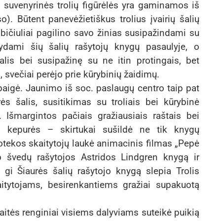
suvenyrinės trolių figūrėlės yra gaminamos iš
). Būtent panevėžietiškus trolius įvairių šalių
 bičiuliai pagilino savo žinias susipažindami su
kydami šių šalių rašytojų knygų pasaulyje, o
alis bei susipažinę su ne itin protingais, bet
is, svečiai perėjo prie kūrybinių žaidimų.
ibaigė. Jaunimo iš soc. paslaugų centro taip pat
s šalis, susitikimas su troliais bei kūrybinė
 Išmargintos pačiais gražiausiais raštais bei
s kepurės – skirtukai sušildė ne tik knygų
liotekos skaitytojų laukė animacinis filmas „Pepė
o švedų rašytojos Astridos Lindgren knygą ir
gi Šiaurės šalių rašytojo knygą slepia Trolis
itytojams, besirenkantiems gražiai supakuotą
aitės renginiai visiems dalyviams suteikė puikią