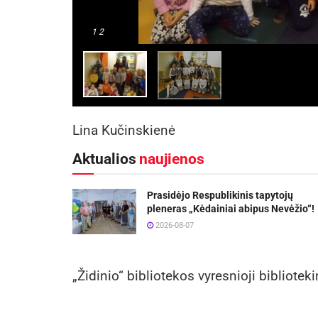
1
2
Lina Kučinskienė
Aktualios
naujienos
Prasidėjo Respublikinis tapytojų
pleneras „Kėdainiai abipus Nevėžio“!
2026-08-07
„Židinio“ bibliotekos vyresnioji bibliotek