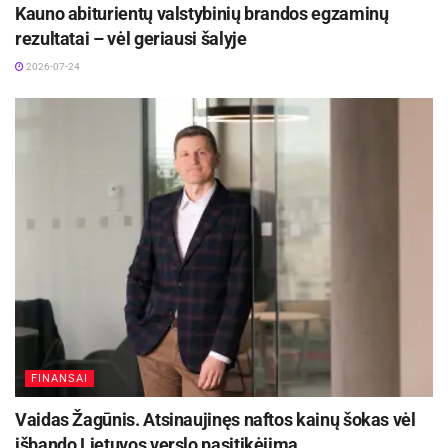
Kauno abiturientų valstybinių brandos egzaminų
rezultatai – vėl geriausi šalyje
2026-07-24
FINANSAI
Vaidas Žagūnis. Atsinaujinęs naftos kainų šokas vėl
išbando Lietuvos verslo pasitikėjimą