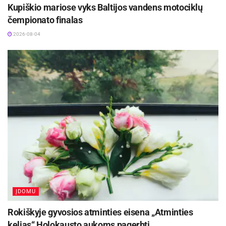
Kupiškio mariose vyks Baltijos vandens motociklų
čempionato finalas
2026-08-04
ĮDOMU
Rokiškyje gyvosios atminties eisena „Atminties
kelias“ Holokausto aukoms pagerbti