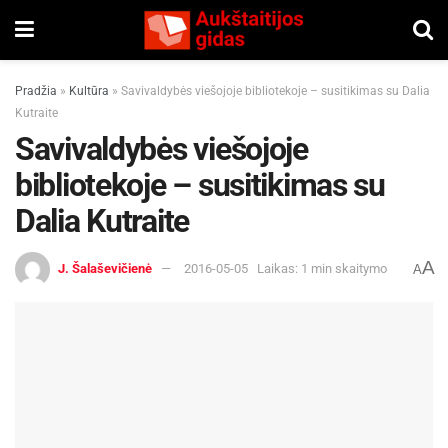
Pradžia
»
Kultūra
»
Savivaldybės viešojoje bibliotekoje – susitikimas su Dalia
Kutraite
Savivaldybės viešojoje
bibliotekoje – susitikimas su
Dalia Kutraite
A
J. Šalaševičienė
2016-05-05
Laikas: 1 min skaitymo
A