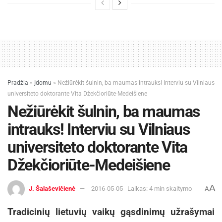
Pradžia
»
Įdomu
»
Nežiūrėkit šulnin, ba maumas intrauks! Interviu su Vilniaus
universiteto doktorante Vita Džekčioriūte-Medeišiene
Nežiūrėkit šulnin, ba maumas
intrauks! Interviu su Vilniaus
universiteto doktorante Vita
Džekčioriūte-Medeišiene
A
J. Šalaševičienė
2016-05-05
Laikas: 4 min skaitymo
A
Tradicinių lietuvių vaikų gąsdinimų užrašymai