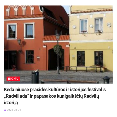
vasarą svečiuosis Zarasuose
2026-08-04
ĮDOMU
Kėdainiuose prasidės kultūros ir istorijos festivalis
„Radviliada“ ir papasakos kunigaikščių Radvilų
istoriją
2026-08-04