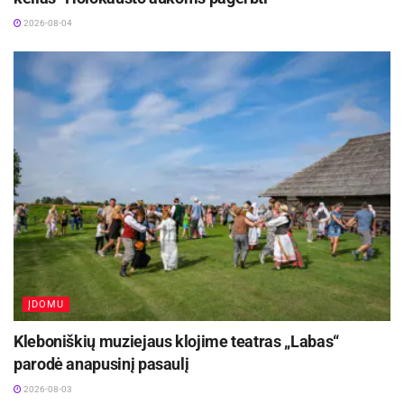
2026-08-04
ĮDOMU
Kleboniškių muziejaus klojime teatras „Labas“
parodė anapusinį pasaulį
2026-08-03