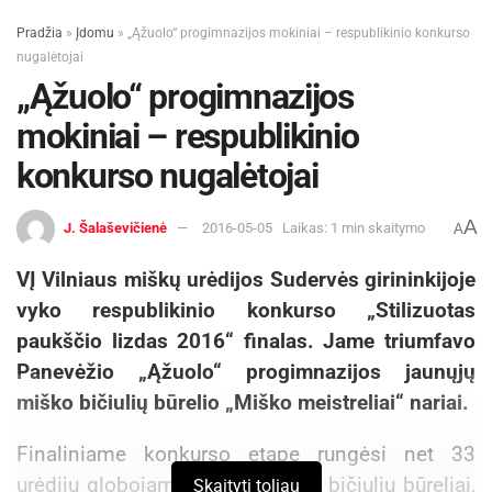
Pradžia
»
Įdomu
»
„Ąžuolo“ progimnazijos mokiniai – respublikinio konkurso
nugalėtojai
„Ąžuolo“ progimnazijos
mokiniai – respublikinio
konkurso nugalėtojai
A
J. Šalaševičienė
2016-05-05
Laikas: 1 min skaitymo
A
VĮ Vilniaus miškų urėdijos Sudervės girininkijoje
vyko respublikinio konkurso „Stilizuotas
paukščio lizdas 2016“ finalas. Jame triumfavo
Panevėžio „Ąžuolo“ progimnazijos jaunųjų
miško bičiulių būrelio „Miško meistreliai“ nariai.
Finaliniame konkurso etape rungėsi net 33
urėdijų globojami jaunųjų miško bičiulių būreliai,
Skaityti toliau