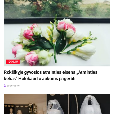
ĮDOMU
Rokiškyje gyvosios atminties eisena „Atminties
kelias“ Holokausto aukoms pagerbti
2026-08-04