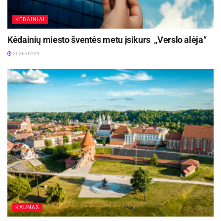
įmonių 2025 m. apyvarta siekė 230,7 mln. Eur
2026-07-29
KĖDAINIAI
Kėdainių miesto šventės metu įsikurs „Verslo alėja“
2026-07-24
KAUNAS