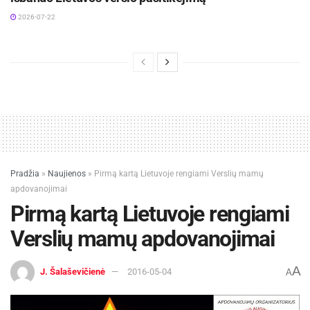
2026-07-22
Pradžia
»
Naujienos
»
Pirmą kartą Lietuvoje rengiami Verslių mamų
apdovanojimai
Pirmą kartą Lietuvoje rengiami
Verslių mamų apdovanojimai
A
J. Šalaševičienė
2016-05-04
A