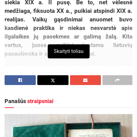
siekia XIX a. II pusę. Be to, net vėlesnė
medžiaga, fiksuota XX a., puikiai atspindi XIX a.
realijas. Vaikų gąsdinimai anuomet buvo
kasdienė praktika ir niekas nesvarstė apie
ilgalaikes jų pasekmes ar galimą žalą. Kita
vertus, juose puikiai juntama lietuvių
Skaityti toliau
pasaulėvoka ir auklėjimo principai.
Apie tradicinius lietuvių vaikų gąsdinimus ir
šiuolaikines jų atmainas – pokalbis su Vilniaus
universiteto etnologijos krypties doktorante Vita
Džekčioriūte-Medeišiene, rengiančia disertaciją
Panašūs
straipsniai
tema
Vaikų mitinės baimės lietuvių kultūroje
(vadovas dr. Dainius Razauskas).
Nors kiek pakitusios formos, vaikų gąsdinimai
aktualūs ir XIX, ir XXI a. Koks tokių gąsdinimų