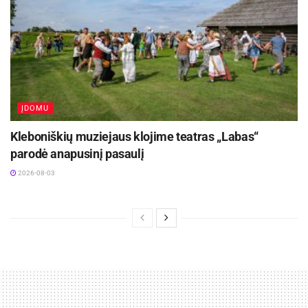
ĮDOMU
Kleboniškių muziejaus klojime teatras „Labas“
parodė anapusinį pasaulį
2026-08-03