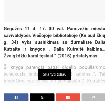
Gegužės 11 d. 17. 30 val. Panevėžio miesto
savivaldybės Viešojoje bibliotekoje (Kniaudiškių
g. 34) vyks susitikimas su žurnaliste Dalia
Kutraite ir knygos „ Dalia Kutraitė kalbina…
Žvaigždžių karai tęsiasi “ (2015) pristatymas.
Ši knyga parengta pagal didelio populiarumo
sulaukusią laidą „Dalia Kutraitė kalbina…“. Tai
Skaityti toliau
trisdešimt trys televizijos žurnalistės D. Kutraitės
pokalbiai su skirtingų likimų, pažiūrų, profesijų ir
kartų žmonėmis. Tai lyg nuoširdi ir spalvinga to
laikmečio visuomenės nuotaikų ir nuomonių
dėlionė, padėsianti ateinančioms kartoms geriau