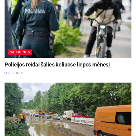
Jesinas.
Taigi, su nerimu visi laukiame pirmadienio, ką
pasiseks pasiekti ir kuo visa tai baigsis bus aišku
tik rytoj.
NAUJIENOS
Policijos reidai šalies keliuose liepos mėnesį
2026-07-13