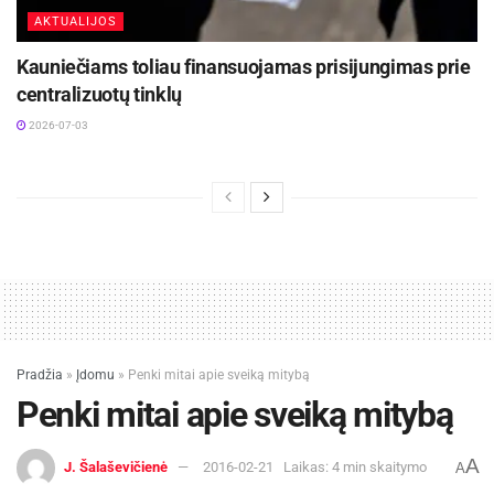
AKTUALIJOS
Kauniečiams toliau finansuojamas prisijungimas prie
centralizuotų tinklų
2026-07-03
Pradžia
»
Įdomu
»
Penki mitai apie sveiką mitybą
Penki mitai apie sveiką mitybą
A
J. Šalaševičienė
2016-02-21
Laikas: 4 min skaitymo
A