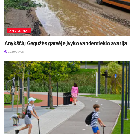
ANYKŠČIAI
Anykščių Gegužės gatvėje įvyko vandentiekio avarija
2026-07-08