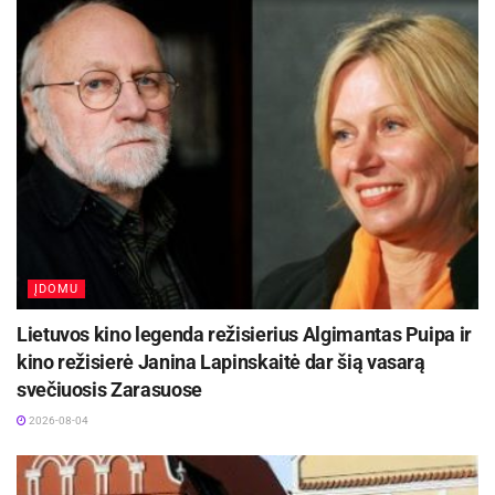
-
+
1
2
Biržų rajono savivaldybės informacija
ĮDOMU
Lietuvos kino legenda režisierius Algimantas Puipa ir
kino režisierė Janina Lapinskaitė dar šią vasarą
svečiuosis Zarasuose
2026-08-04