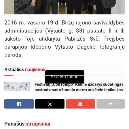
2016 m. vasario 19 d. Biržų rajono savivaldybės
administracijos (Vytauto g. 38) pastato II ir III
aukšto fojė atidaryta Pabiržės Švč. Trejybės
parapijos klebono Vytauto Dagelio fotografijų
paroda.
Aktualios
naujienos
Skaityti toliau
Festivalį „ConTempo“ Kaune uždarys sudėtingas
pasirodymas aštuonių metrų aukštyje ir piknikas
Santakoje
2026-08-05
Kėdainių kultūros centras organizuoja
pavėžėjimą prie kėdainiečių pastatyto kryžiaus
Panašūs
straipsniai
Baltijos kelyje