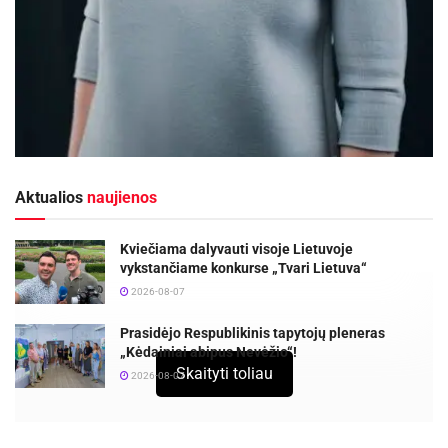
Aktualios
naujienos
Kviečiama dalyvauti visoje Lietuvoje
vykstančiame konkurse „Tvari Lietuva“
2026-08-07
Prasidėjo Respublikinis tapytojų pleneras
„Kėdainiai abipus Nevėžio“!
Skaityti toliau
2026-08-07
Komentuoja sveikos mitybos specialistė Vaida