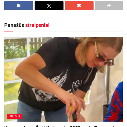
Kurpienė, knygos „Balansas: skanus maistas ir
sveikos gyvensenos idėjos aktyviems žmonėms“
viena iš autorių.
Panašūs
straipsniai
1. Mitas. Sulieknėti galima tik nevalgant
angliavandenių (vaisių, bulvių, kruopų,
duonos).
Tiesa tik iš dalies. Angliavandeniai mums būtini
ir turi sudaryti 50–65 proc. mitybos. Svarbu
atsižvelgti į kelis dalykus. Pirma, angliavandeniai
suteikia organizmui energijos, o baltyminiai
produktai (mėsa, žuvis, varškė) negali jų pakeisti.
Laikantis dietų, kur atsisakoma angliavandenių,
negauname pakankamai gliukozės, t. y. „kuro“
ĮDOMU
organizmo gyvybinei veiklai palaikyti, kas ypač