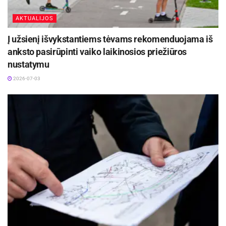
AKTUALIJOS
Į užsienį išvykstantiems tėvams rekomenduojama iš
anksto pasirūpinti vaiko laikinosios priežiūros
nustatymu
2026-07-03