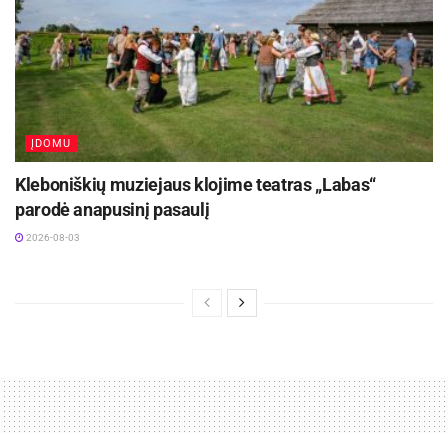
ĮDOMU
Kleboniškių muziejaus klojime teatras „Labas“
parodė anapusinį pasaulį
2026-08-03