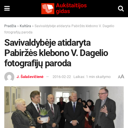
Pradžia
»
Kultūra
»
Savivaldybėje atidaryta Pabiržės klebono V. Dagelio
fotografijų paroda
Savivaldybėje atidaryta
Pabiržės klebono V. Dagelio
fotografijų paroda
A
J. Šalaševičienė
2016-02-22
Laikas: 1 min skaitymo
A