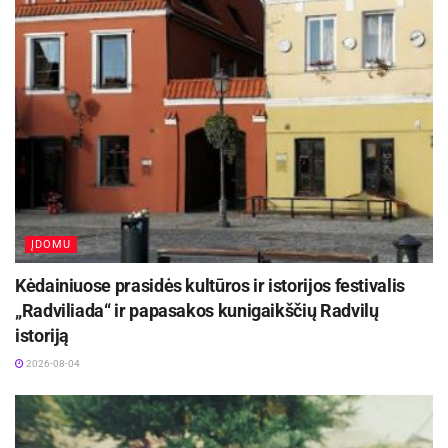
ĮDOMU
Kėdainiuose prasidės kultūros ir istorijos festivalis
„Radviliada“ ir papasakos kunigaikščių Radvilų
istoriją
2026-08-04