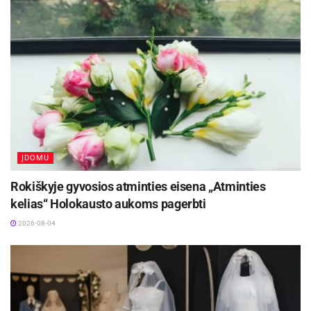
ĮDOMU
Rokiškyje gyvosios atminties eisena „Atminties
kelias“ Holokausto aukoms pagerbti
2026-08-04