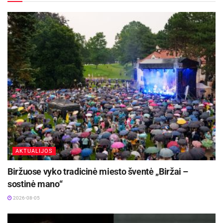
2026-08-05
Parodoje eksponuojama 17 darbų. Pabiržėje ir
jos apylinkėse darytose nuotraukos, pasak
kunigo V. Dagelio, pagrindinė idėja yra sniegas. O
tai – trapumas, laikinumas. Į sniegą galima
žiūrėti kaip į pažadą… kuris po akimirkos gali
dingti. Tačiau Dievo pažadas per kūriniją visą
laiką pildosi…
AKTUALIJOS
Biržuose vyko tradicinė miesto šventė „Biržai –
sostinė mano“
2026-08-05