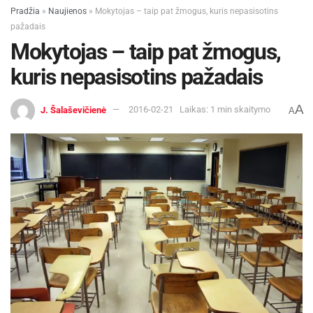
Pradžia
»
Naujienos
»
Mokytojas – taip pat žmogus, kuris nepasisotins
pažadais
Mokytojas – taip pat žmogus,
kuris nepasisotins pažadais
A
J. Šalaševičienė
2016-02-21
Laikas: 1 min skaitymo
A