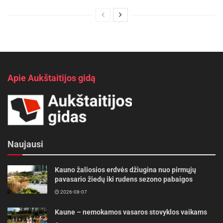
Apie Aukštaitijos gidą
Naujausi
Kauno žaliosios erdvės džiugina nuo pirmųjų
pavasario žiedų iki rudens sezono pabaigos
2026-08-07
Kaune – nemokamos vasaros stovyklos vaikams