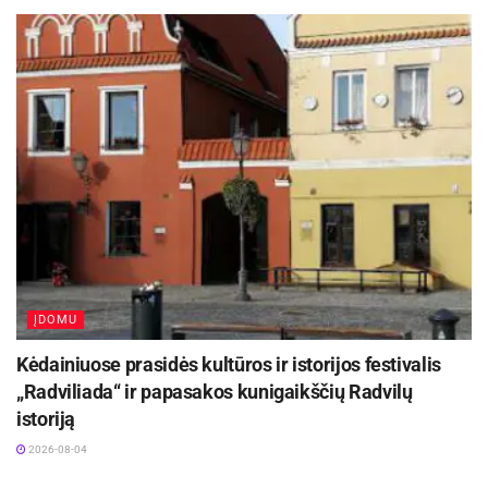
ĮDOMU
Kėdainiuose prasidės kultūros ir istorijos festivalis
„Radviliada“ ir papasakos kunigaikščių Radvilų
istoriją
2026-08-04