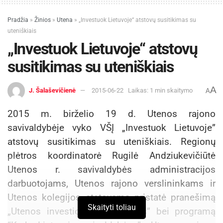
Pradžia
»
Žinios
»
Utena
»
„Investuok Lietuvoje“ atstovų susitikimas su
uteniškiais
„Investuok Lietuvoje“ atstovų
susitikimas su uteniškiais
A
J. Šalaševičienė
2015-06-22
Laikas: 1 min skaitymo
A
2015 m. birželio 19 d. Utenos rajono
savivaldybėje vyko VŠĮ „Investuok Lietuvoje”
atstovų susitikimas su uteniškiais. Regionų
plėtros koordinatorė Rugilė Andziukevičiūtė
Utenos r. savivaldybės administracijos
darbuotojams, Utenos rajono verslininkams ir
Utenos kolegijos atstovams pristatė pranešimą
Skaityti toliau
„Utenos investicinės galimybės” bei programą