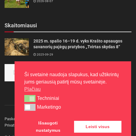
2026-08-07
Skaitomiausi
2025 m. spalio 16–19 d. vyks Krašto apsaugos
savanorių pajėgų pratybos „Tvirtas skydas 8“
2025-09-29
Panevėžietės tarptautinėje programoje siekia
aukso
Ši svetainė naudoja slapukus, kad užtikrintų
2015-10-30
jums geriausią patirtį mūsų svetainėje.
Plačiau
Techniniai
Techniniai
Marketingo
Marketingo
Paskelbkite naujieną
Rašyti redakcijai
Reklama
Išsaugoti
Privatumo politika
Kontaktai
Leisti visus
nustatymus