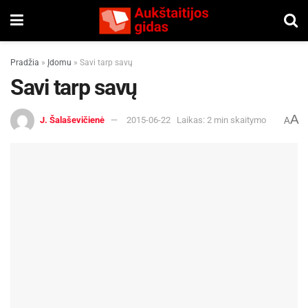
Pradžia
»
Įdomu
»
Savi tarp savų
Savi tarp savų
A
J. Šalaševičienė
2015-06-22
Laikas: 2 min skaitymo
A