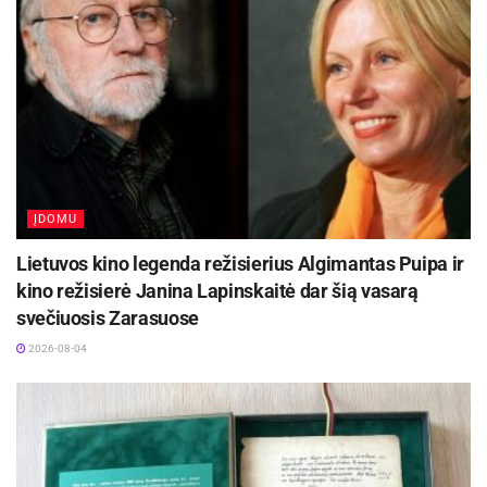
ĮDOMU
Lietuvos kino legenda režisierius Algimantas Puipa ir
kino režisierė Janina Lapinskaitė dar šią vasarą
svečiuosis Zarasuose
2026-08-04