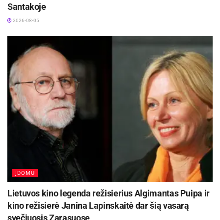
Santakoje
2026-08-05
ĮDOMU
Lietuvos kino legenda režisierius Algimantas Puipa ir
kino režisierė Janina Lapinskaitė dar šią vasarą
svečiuosis Zarasuose