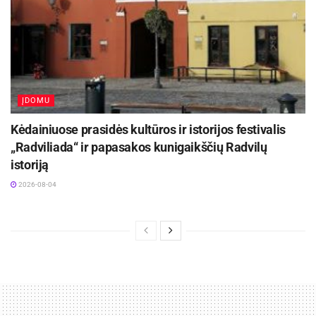
ĮDOMU
Kėdainiuose prasidės kultūros ir istorijos festivalis
„Radviliada“ ir papasakos kunigaikščių Radvilų
istoriją
2026-08-04