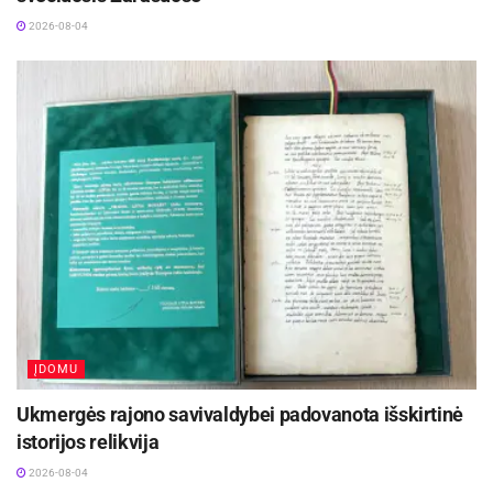
2026-08-04
ĮDOMU
Ukmergės rajono savivaldybei padovanota išskirtinė
istorijos relikvija
2026-08-04