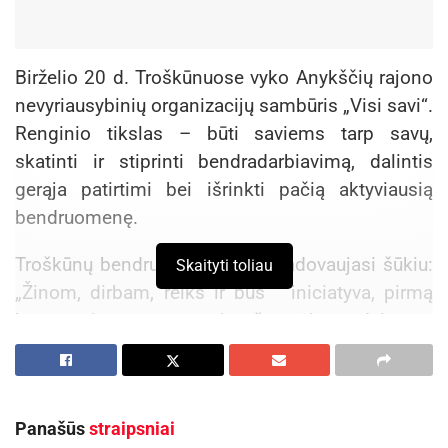
Birželio 20 d. Troškūnuose vyko Anykščių rajono
nevyriausybinių organizacijų sambūris „Visi savi“.
Renginio tikslas – būti saviems tarp savų,
skatinti ir stiprinti bendradarbiavimą, dalintis
gerąja patirtimi bei išrinkti pačią aktyviausią
bendruomenę.
Troškūnų bendruomenės, kuri vadovaujasi šūkiu:
Skaityti toliau
„Žinom, dirbam, reiks ir bus“ iniciatyva, pirmą
kartą rajone surengtoje šventėje dalyvavo
Ažuožerių moterų klubas, Troškūnų krašto klubas
„Malmaža“, Traupio, Troškūnų, Naujųjų Elmininkų,
Surdegio, Smėlynės, Kiaušagalio bendruomenės,
Panašūs
straipsniai
Kavarsko moterų „Seklyčia“, Anykščių Trečiojo