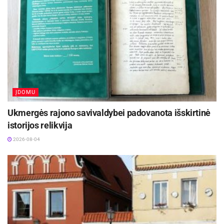
ĮDOMU
Ukmergės rajono savivaldybei padovanota išskirtinė
istorijos relikvija
2026-08-04