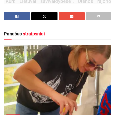
“Kurk Lietuvai savivaldybėse”. Utenos rajono
savivaldybės administracijos direktoriaus
pavaduotoja Zita Ringelevičienė pakvietė
įmonių
vadovus ir specialistus į dialogą apie situaciją
Utenoje. Kalbant apie verslo bendradarbiavimą
Panašūs
straipsniai
su mokslo institucijomis, išryškėjo aktuali tema
– inovacijos, kurių dėka švietimo sistema
lanksčiau prisitaikytų prie darbo jėgos poreikio
ateityje. Buvo aptarta tikslinio finansavimo
nauda, kai įmonė finansuoja specialistų mokslą,
ankstyvasis profesinis ugdymas ir glaudus
tarpinstitucininis bendradarbiavimas.
Aktualios
naujienos
Kviečiama dalyvauti visoje Lietuvoje
vykstančiame konkurse „Tvari Lietuva“