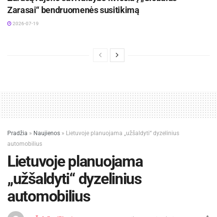
Zarasai“ bendruomenės susitikimą
2026-07-19
Pradžia
»
Naujienos
»
Lietuvoje planuojama „užšaldyti“ dyzelinius
automobilius
Lietuvoje planuojama
„užšaldyti“ dyzelinius
automobilius