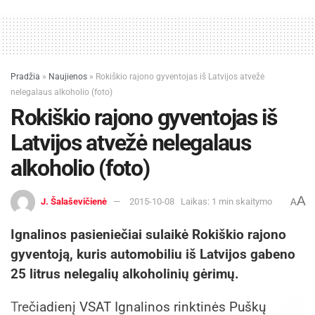
Pradžia
»
Naujienos
»
Rokiškio rajono gyventojas iš Latvijos atvežė
nelegalaus alkoholio (foto)
Rokiškio rajono gyventojas iš
Latvijos atvežė nelegalaus
alkoholio (foto)
A
J. Šalaševičienė
2015-10-08
Laikas: 1 min skaitymo
A
Ignalinos pasieniečiai sulaikė Rokiškio rajono
gyventoją, kuris automobiliu iš Latvijos gabeno
25 litrus nelegalių alkoholinių gėrimų.
Trečiadienį VSAT Ignalinos rinktinės Puškų