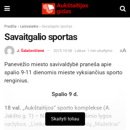
Pradžia
»
Laisvalaikis
»
Savaitgalio sportas
Savaitgalio sportas
A
J. Šalaševičienė
2015-10-08
Laikas: 1 min skaitymo
A
Panevėžio miesto savivaldybė praneša apie
spalio 9-11 dienomis mieste vyksiančius sporto
renginius.
Spalio 9 d.
18 val.
„Aukštaitijos“ sporto komplekse (A.
Jakšto g. 1) – Nacionalinės krepšinio lygos
Skaityti toliau
varžybos. „Lietkabelis-2“ –Mažeikių „Mažeikiai“