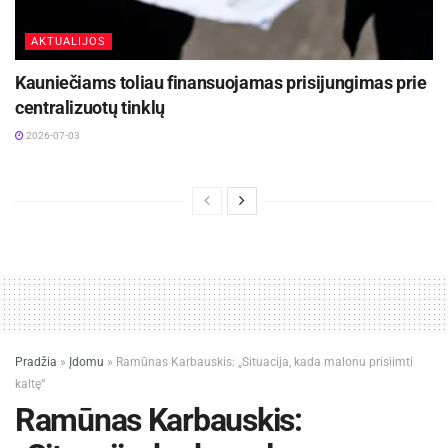
AKTUALIJOS
Kauniečiams toliau finansuojamas prisijungimas prie
centralizuotų tinklų
2026-07-03
Pradžia
»
Įdomu
»
Ramūnas Karbauskis: „Situacija, kada malonu prisiimti
kaltę“
Ramūnas Karbauskis: