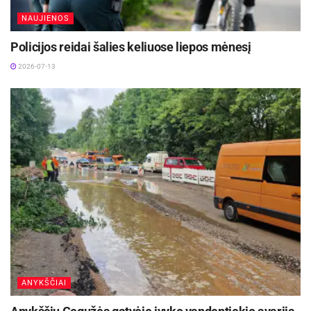
NAUJIENOS
Policijos reidai šalies keliuose liepos mėnesį
2026-07-13
ANYKŠČIAI