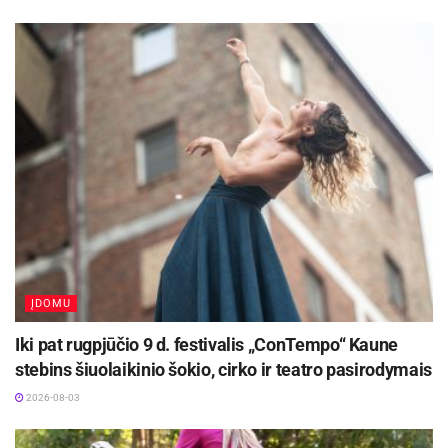
ĮDOMU
Iki pat rugpjūčio 9 d. festivalis „ConTempo“ Kaune
stebins šiuolaikinio šokio, cirko ir teatro pasirodymais
2026-08-03