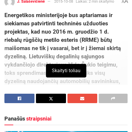
A
J. Šalaševičienė
2015-10-08
Laikas: 2 min skaitymo
A
Energetikos ministerijoje bus aptariamas ir
siekiamas patvirtinti techninės užduoties
projektas, kad nuo 2016 m. gruodžio 1 d.
riebalų rūgščių metilo esteris (RRME) būtų
maišomas ne tik į vasarai, bet ir į žiemai skirtą
dyzeliną. Lietuviškų degalinių sąjungos
vykdančiojo direktoriaus Vido Šukio teigimu,
Skaityti toliau
toks sprendimas skaudžiai paveiks visų
dyzeliną naudojančių automobilių savininkus,
nes žiemą automobilių bakuose nusėdęs RRME
užkemša degalų filtrus ar visai „užšaldo“
variklius.
Panašūs
straipsniai
„Vasarą naudojamas dyzelinas su įmaišytu
RRME – liaudyje vadinamais biodegalais –