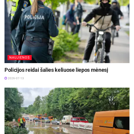
DHL perka „Venipak“ grupę: stiprins pozicijas
Baltijos šalyse
2026-07-28
Europos Sąjungos sankcijos „Mere“ tinklo
savininkams: ekonominio saugumo ir solidarumo
su Ukraina užtikrinimas
2026-07-25
NAUJIENOS
Policijos reidai šalies keliuose liepos mėnesį
„Prieš keletą metų, rudenį staigiai atšalus orams,
2026-07-13
dyzeline esantys biodegalai dėl aukštesnės
ribinės filtruojamumo temperatūros užkimšdavo
automobilių maitinimo sistemos filtrus. Vežėjai
masiškai kreipdavosi į remonto įmones ir patyrė
didelių nuostolių dėl filtrų keitimo bei prastovų.
Bet koks biodegalų kiekis dyzeline blogina jo
savybes, o šiuolaikiniai komercinių transporto