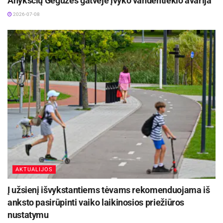
Anykščių Gegužės gatvėje įvyko vandentiekio avarija
2026-07-08
AKTUALIJOS
Į užsienį išvykstantiems tėvams rekomenduojama iš
anksto pasirūpinti vaiko laikinosios priežiūros
nustatymu