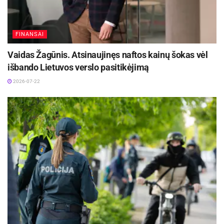
VSAT Ignalinos rinktinės inf.
FINANSAI
Vaidas Žagūnis. Atsinaujinęs naftos kainų šokas vėl
išbando Lietuvos verslo pasitikėjimą
2026-07-22