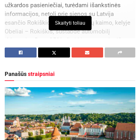
užkardos pasieniečiai, turėdami išankstinės
informacijos, netoli prie sienos su Latvija
esančio Rokiškio rajono Audronių kaimo, kelyje
Skaityti toliau
Obeliai – Rokiškis, sustabdė automobilį
„Mercedes Benz 250“. Jis į Lietuvą atvyko iš
Latvijos. Mašiną vairavo 42 metų Rokiškio rajono
gyventojas. Kartu vyko 25 ir 28 metų Rokiškio
gyventojos.
Panašūs
straipsniai
Aktualios
naujienos
DHL perka „Venipak“ grupę: stiprins pozicijas
Baltijos šalyse
2026-07-28
Europos Sąjungos sankcijos „Mere“ tinklo
savininkams: ekonominio saugumo ir solidarumo
su Ukraina užtikrinimas