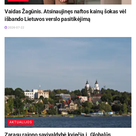
Vaidas Žagūnis. Atsinaujinęs naftos kainų šokas vėl
išbando Lietuvos verslo pasitikėjimą
2026-07-22
AKTUALIJOS
Zarasų rajono savivaldybė kviečia į „Globalūs