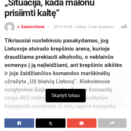
„Situacija, kada malonu
prisiimti kaltę“
A
J. Šalaševičienė
2015-10-08
Laikas: 2 min skaitymo
A
Tikriausiai nustebinsiu pasakydamas, jog
Lietuvoje atsirado krepšinio arena, kurioje
draudžiama prekiauti alkoholiu, o neblaivūs
asmenys į ją neįleidžiami, ant krepšinio aikštės
ir joje žaidžiančios komandos marškinėlių
užrašyta „Už blaivią Lietuvą“. Kiekvienose
rungtynėse šioje arenoje už savo komandą
Skaityti toliau
serga 800 moksleivių, kurie savivaldybės
transportu suvežami iš visų rajono kampelių.
Nebandydamas jūsų kantrybės, pranešu, jog tai –
Kėdainių arena, „Nevėžio“ krepšinio komanda,