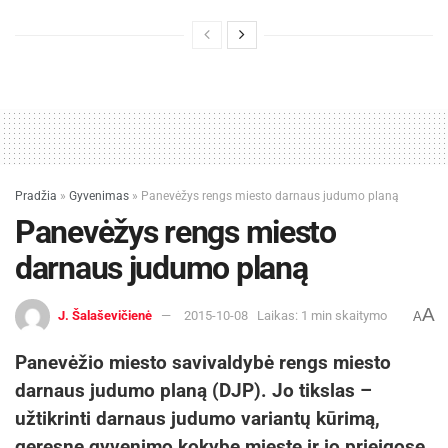
Pradžia
»
Gyvenimas
»
Panevėžys rengs miesto darnaus judumo planą
Panevėžys rengs miesto
darnaus judumo planą
A
J. Šalaševičienė
2015-10-08
Laikas: 1 min skaitymo
A
Panevėžio miesto savivaldybė rengs miesto
darnaus judumo planą (DJP). Jo tikslas –
užtikrinti darnaus judumo variantų kūrimą,
geresnę gyvenimo kokybę mieste ir jo prieigose,