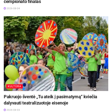
čempionato finalas
2026-08-04
13 val.
KKSC sporto salėje – Lietuvos jaunių U-18
merginų krepšinio čempionatas. Panevėžio
KKSC – Kauno „Aisčiai-II“
Ryšių su visuomene skyrius
KULTŪRA
Pakruojo šventė „Tu ateik į pasimatymą“ kviečia
dalyvauti teatralizuotoje eisenoje
2026-08-03