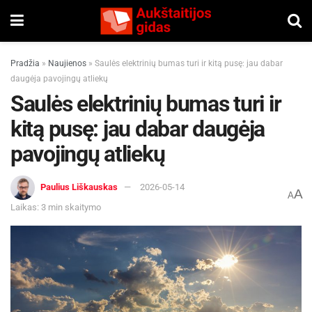
Pradžia
»
Naujienos
»
Saulės elektrinių bumas turi ir kitą pusę: jau dabar
daugėja pavojingų atliekų
Saulės elektrinių bumas turi ir
kitą pusę: jau dabar daugėja
pavojingų atliekų
Paulius Liškauskas
2026-05-14
A
A
Laikas: 3 min skaitymo