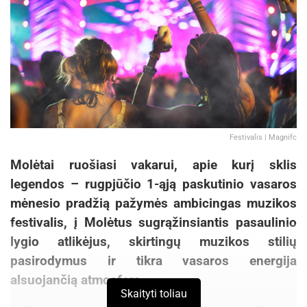
deklaratyviais, nes jis niekur nedirba.
Šaltinis:
Teismai.lt
Žymos:
Pareigūnai
Festivalis | Magnifc
Molėtai ruošiasi vakarui, apie kurį sklis
legendos – rugpjūčio 1-ąją paskutinio vasaros
mėnesio pradžią pažymės ambicingas muzikos
festivalis, į Molėtus sugrąžinsiantis pasaulinio
lygio atlikėjus, skirtingų muzikos stilių
pasirodymus ir tikra vasaros energija
alsuojančią atmosferą.
Skaityti toliau