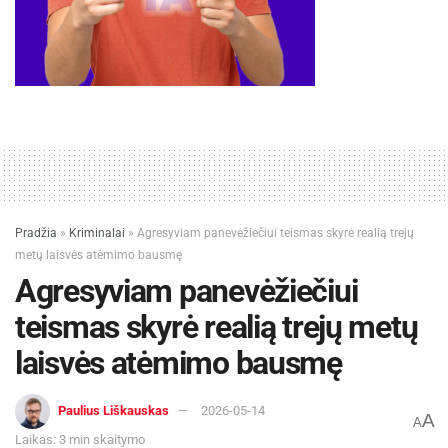
Pradžia
»
Kriminalai
»
Agresyviam panevėžiečiui teismas skyrė realią trejų
metų laisvės atėmimo bausmę
Agresyviam panevėžiečiui
teismas skyrė realią trejų metų
laisvės atėmimo bausmę
Paulius Liškauskas
2026-05-14
A
A
Laikas: 3 min skaitymo