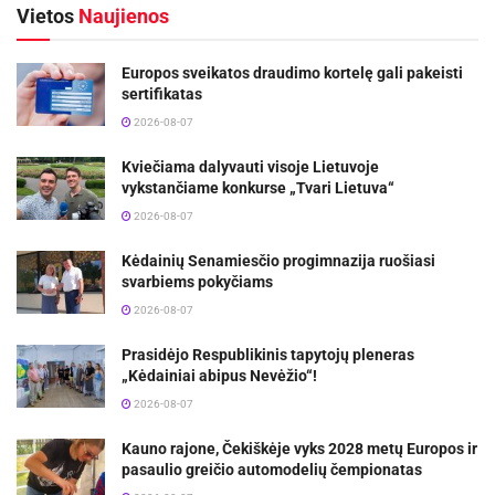
Vietos
Naujienos
Europos sveikatos draudimo kortelę gali pakeisti
sertifikatas
2026-08-07
Kviečiama dalyvauti visoje Lietuvoje
vykstančiame konkurse „Tvari Lietuva“
2026-08-07
Kėdainių Senamiesčio progimnazija ruošiasi
svarbiems pokyčiams
2026-08-07
Prasidėjo Respublikinis tapytojų pleneras
„Kėdainiai abipus Nevėžio“!
2026-08-07
Kauno rajone, Čekiškėje vyks 2028 metų Europos ir
pasaulio greičio automodelių čempionatas