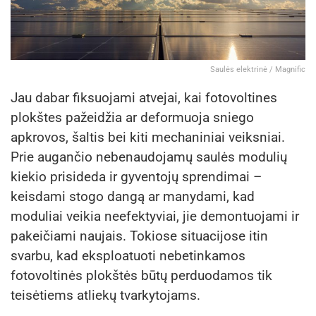
Saulės elektrinė / Magnific
Jau dabar fiksuojami atvejai, kai fotovoltines
plokštes pažeidžia ar deformuoja sniego
apkrovos, šaltis bei kiti mechaniniai veiksniai.
Prie augančio nebenaudojamų saulės modulių
kiekio prisideda ir gyventojų sprendimai –
keisdami stogo dangą ar manydami, kad
moduliai veikia neefektyviai, jie demontuojami ir
pakeičiami naujais. Tokiose situacijose itin
svarbu, kad eksploatuoti nebetinkamos
fotovoltinės plokštės būtų perduodamos tik
teisėtiems atliekų tvarkytojams.