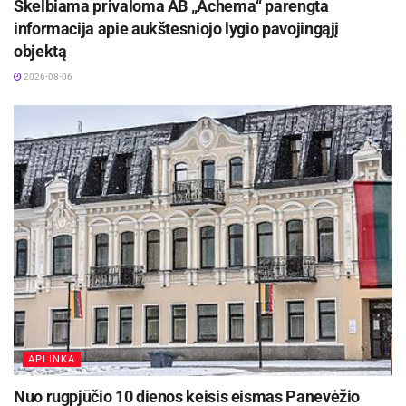
Skelbiama privaloma AB „Achema“ parengta
informacija apie aukštesniojo lygio pavojingąjį
objektą
2026-08-06
APLINKA
Nuo rugpjūčio 10 dienos keisis eismas Panevėžio