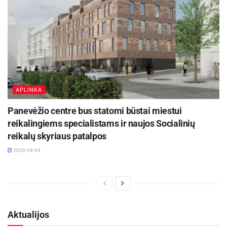
APLINKA
Panevėžio centre bus statomi būstai miestui
reikalingiems specialistams ir naujos Socialinių
reikalų skyriaus patalpos
2026-08-04
Aktualijos