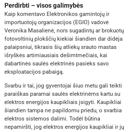
Perdirbti – visos galimybės
Kaip komentavo Elektronikos gamintojų ir
importuotojų organizacijos (EGIO) vadovė
Veronika Masalienė, nors sugadintų ar brokuotų
fotovoltinių plokščių kiekiai šiandien dar didėja
palaipsniui, tikrasis šių atliekų srauto mastas
išryškės artimiausiais dešimtmečiais, kai
dabartinės saulės elektrinės pasieks savo
eksploatacijos pabaigą.
Svarbu ir tai, jog gyventojai šiuo metu gali teikti
paraiškas paramai saulės elektrinėms kartu su
elektros energijos kaupikliais įsigyti. Kaupikliai
šiandien tampa ne papildomu priedu, o svarbia
elektros sistemos dalimi. Todėl būtina
nepamiršti, jog elektros energijos kaupikliai ir jų