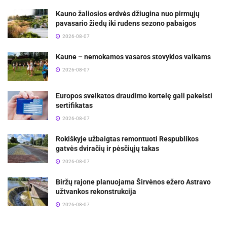
Kauno žaliosios erdvės džiugina nuo pirmųjų
pavasario žiedų iki rudens sezono pabaigos
2026-08-07
Kaune – nemokamos vasaros stovyklos vaikams
2026-08-07
Europos sveikatos draudimo kortelę gali pakeisti
sertifikatas
2026-08-07
Rokiškyje užbaigtas remontuoti Respublikos
gatvės dviračių ir pėsčiųjų takas
2026-08-07
Biržų rajone planuojama Širvėnos ežero Astravo
užtvankos rekonstrukcija
2026-08-07