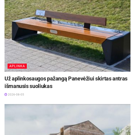
APLINKA
Už aplinkosaugos pažangą Panevėžiui skirtas antras
išmanusis suoliukas
2026-08-05