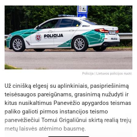
Policija | Lietuvos policijos nuotr.
Už cinišką elgesį su aplinkiniais, pasipriešinimą
teisėsaugos pareigūnams, grasinimą nužudyti ir
kitus nusikaltimus Panevėžio apygardos teismas
paliko galioti pirmos instancijos teismo
panevėžiečiui Tomui Grigaliūnui skirtą realią trejų
metų laisvės atėmimo bausmę.