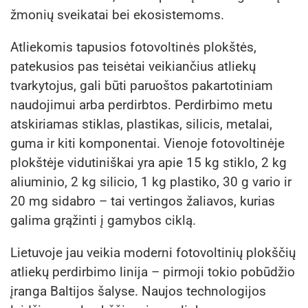
žmonių sveikatai bei ekosistemoms.
Atliekomis tapusios fotovoltinės plokštės,
patekusios pas teisėtai veikiančius atliekų
tvarkytojus, gali būti paruoštos pakartotiniam
naudojimui arba perdirbtos. Perdirbimo metu
atskiriamas stiklas, plastikas, silicis, metalai,
guma ir kiti komponentai. Vienoje fotovoltinėje
plokštėje vidutiniškai yra apie 15 kg stiklo, 2 kg
aliuminio, 2 kg silicio, 1 kg plastiko, 30 g vario ir
20 mg sidabro – tai vertingos žaliavos, kurias
galima grąžinti į gamybos ciklą.
Lietuvoje jau veikia moderni fotovoltinių plokščių
atliekų perdirbimo linija – pirmoji tokio pobūdžio
įranga Baltijos šalyse. Naujos technologijos