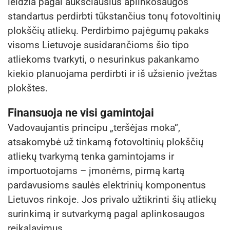
leidžia pagal aukščiausius aplinkosaugos
standartus perdirbti tūkstančius tonų fotovoltinių
plokščių atliekų. Perdirbimo pajėgumų pakaks
visoms Lietuvoje susidarančioms šio tipo
atliekoms tvarkyti, o nesurinkus pakankamo
kiekio planuojama perdirbti ir iš užsienio įvežtas
plokštes.
Finansuoja ne visi gamintojai
Vadovaujantis principu „teršėjas moka“,
atsakomybė už tinkamą fotovoltinių plokščių
atliekų tvarkymą tenka gamintojams ir
importuotojams – įmonėms, pirmą kartą
pardavusioms saulės elektrinių komponentus
Lietuvos rinkoje. Jos privalo užtikrinti šių atliekų
surinkimą ir sutvarkymą pagal aplinkosaugos
reikalavimus.