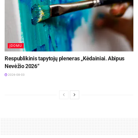
Plačiau:
http://lvk.lt/lt/renginiai/seminarai/klientu
-patirtys-2020-isitraukimas-lojalumas-inovacijos
Lietuvos verslo konfederacijos inf.
ĮDOMU
Respublikinis tapytojų pleneras „Kėdainiai. Abipus
Nevėžio 2026“
2026-08-03