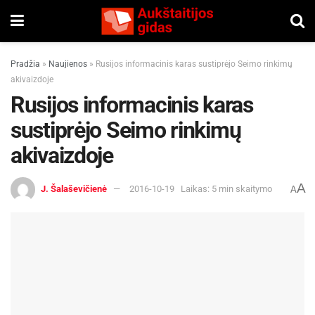
Pradžia
»
Naujienos
»
Rusijos informacinis karas sustiprėjo Seimo rinkimų
akivaizdoje
Rusijos informacinis karas
sustiprėjo Seimo rinkimų
akivaizdoje
A
J. Šalaševičienė
2016-10-19
Laikas: 5 min skaitymo
A