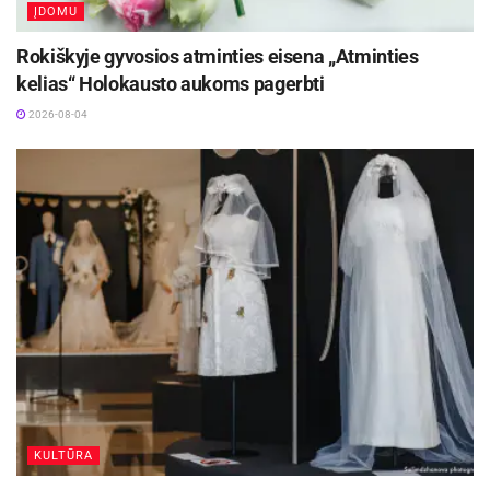
ĮDOMU
Rokiškyje gyvosios atminties eisena „Atminties
kelias“ Holokausto aukoms pagerbti
2026-08-04
KULTŪRA