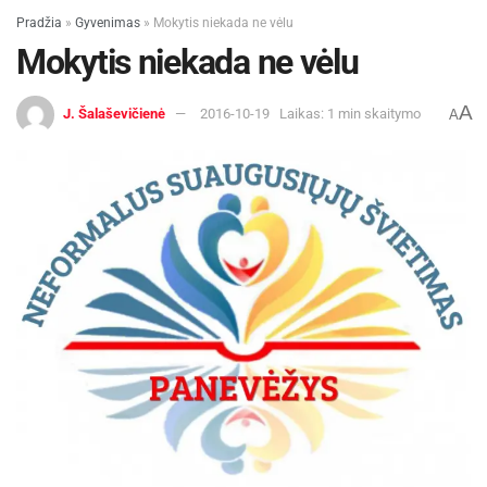
Pradžia
»
Gyvenimas
»
Mokytis niekada ne vėlu
Mokytis niekada ne vėlu
A
J. Šalaševičienė
2016-10-19
Laikas: 1 min skaitymo
A