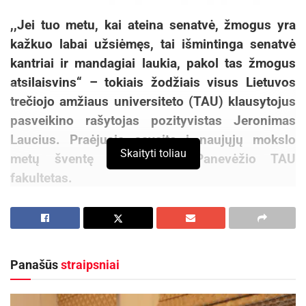
,,Jei tuo metu, kai ateina senatvė, žmogus yra
kažkuo labai užsiėmęs, tai išmintinga senatvė
kantriai ir mandagiai laukia, pakol tas žmogus
atsilaisvins“ – tokiais žodžiais visus Lietuvos
trečiojo amžiaus universiteto (TAU) klausytojus
pasveikino rašytojas pozityvistas Jeronimas
Laucius. Praėjusią savaitę į naujųjų mokslo
Skaityti toliau
metų šventę pakvietė ir Panevėžio TAU
fakultetas.
TAU – įstaiga, vienijanti visus, kas mokosi visą
gyvenimą. Jos tikslas – propaguoti įvairaus
amžiaus žmonių kultūrinę ir visuomeninę patirtį,
Panašūs
straipsniai
organizuoti renginius, skatinti švietimą.
Aktualios
naujienos