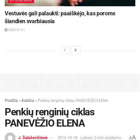
GYVENIMAS
Vestuvės gali palaukti: paaiškėjo, kas poroms
šiandien svarbiausia
2026-07-01
Pradžia
»
Kultūra
»
Penkių renginių ciklas PANEVĖŽIO ELENA
Penkių renginių ciklas
PANEVĖŽIO ELENA
A
J. Šalaševičienė
2016-10-18
Laikas: 2 min skaitymo
A