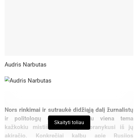
Audris Narbutas
Nors rinkimai ir sutraukė didžiąją dalį žurnalistų
ir politologų dėmesio, tačiau viena tema
Skaityti toliau
kažkokiu mistišku būdu yra pranykusi iš jų
akiračio. Konkrečiai kalbu apie Rusijos