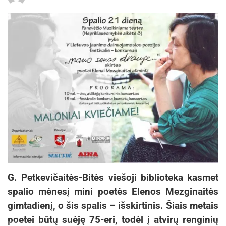
G. Petkevičaitės-Bitės viešoji biblioteka kasmet
spalio mėnesį mini poetės Elenos Mezginaitės
gimtadienį, o šis spalis – išskirtinis. Šiais metais
poetei būtų suėję 75-eri, todėl į atvirų renginių