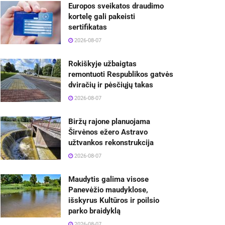
Europos sveikatos draudimo
kortelę gali pakeisti
sertifikatas
2026-08-07
Rokiškyje užbaigtas
remontuoti Respublikos gatvės
dviračių ir pėsčiųjų takas
2026-08-07
Biržų rajone planuojama
Širvėnos ežero Astravo
užtvankos rekonstrukcija
2026-08-07
Maudytis galima visose
Panevėžio maudyklose,
išskyrus Kultūros ir poilsio
parko braidyklą
2026-08-07