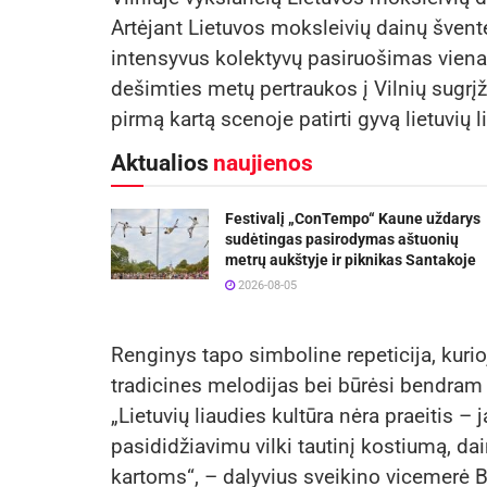
Artėjant Lietuvos moksleivių dainų šventei
intensyvus kolektyvų pasiruošimas vienam
dešimties metų pertraukos į Vilnių sugrįž
pirmą kartą scenoje patirti gyvą lietuvių l
Aktualios
naujienos
Festivalį „ConTempo“ Kaune uždarys
sudėtingas pasirodymas aštuonių
metrų aukštyje ir piknikas Santakoje
2026-08-05
Renginys tapo simboline repeticija, kurio
tradicines melodijas bei būrėsi bendram t
„Lietuvių liaudies kultūra nėra praeitis – 
pasididžiavimu vilki tautinį kostiumą, dai
kartoms“, – dalyvius sveikino vicemerė Bi