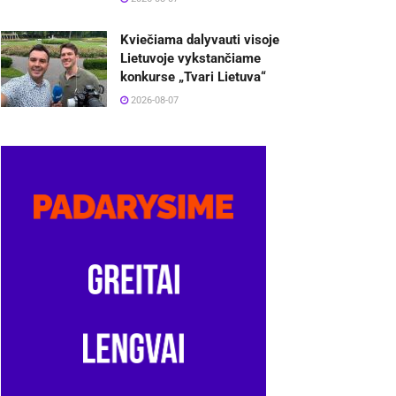
Kviečiama dalyvauti visoje
Lietuvoje vykstančiame
konkurse „Tvari Lietuva“
2026-08-07