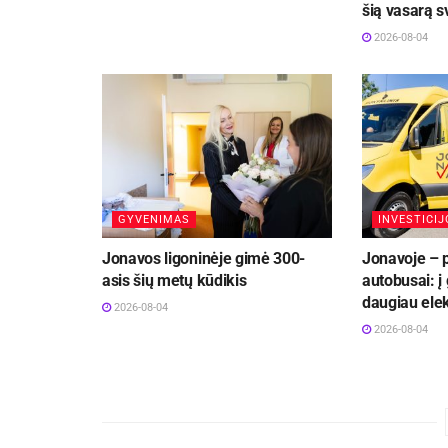
šią vasarą 
2026-08-04
GYVENIMAS
INVESTICIJ
Jonavos ligoninėje gimė 300-
Jonavoje – p
asis šių metų kūdikis
autobusai: į
daugiau elek
2026-08-04
2026-08-04