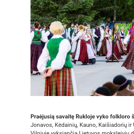
Praėjusią savaitę Rukloje vyko folkloro 
Jonavos, Kėdainių, Kauno, Kaišiadorių ir 
Vilniuje vyksiančią Lietuvos moksleivių 