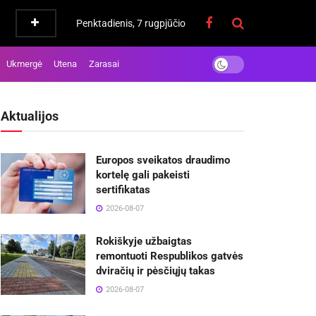
Penktadienis, 7 rugpjūčio
Ukmergė
Utena
Zarasai
Aktualijos
Europos sveikatos draudimo
kortelę gali pakeisti
sertifikatas
2026-08-07
Rokiškyje užbaigtas
remontuoti Respublikos gatvės
dviračių ir pėsčiųjų takas
2026-08-07