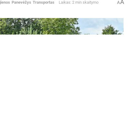
A
jienos
Panevėžys
Transportas
Laikas: 2 min skaitymo
A
Autobusas/G. Kartano nuotr.