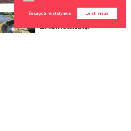
2026-08-07
Išsaugoti nustatymus
Leisti visus
Biržų rajone planuojama
Širvėnos ežero Astravo
užtvankos rekonstrukcija
2026-08-07
Maudytis galima visose
Panevėžio maudyklose,
išskyrus Kultūros ir poilsio
parko braidyklą
2026-08-07
Kviečiama dalyvauti visoje
Lietuvoje vykstančiame
konkurse „Tvari Lietuva“
2026-08-07
Vietos
Naujienos