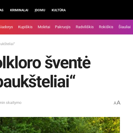
AS
KRIMINALAI
ĮDOMU
KULTŪRA
šiadorys
Kupiškis
Molėtai
Pakruojis
Radviliškis
Rokiškis
Šiauliai
ukšteliai“
olkloro šventė
paukšteliai“
A
 min skaitymo
A