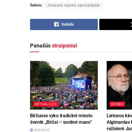
Šaltinis:
Jonavos rajono savivaldybė
Dalintis
Panašūs
straipsniai
AKTUALIJOS
ĮDOMU
Biržuose vyko tradicinė miesto
Lietuvos kin
šventė „Biržai – sostinė mano“
Algimantas P
režisierė Ja
2026-08-05