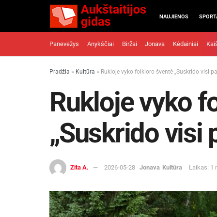
NAUJIENOS
SPORT
Panevėžys
Anykščiai
Biržai
Jonava
Kėdainiai
Kai
Pradžia
»
Kultūra
»
Rukloje vyko folkloro šventė „Suskrido visi pa
Rukloje vyko f
„Suskrido visi 
Zita A.
2026-05-28
Jonava
Kultūra
Laikas: 1