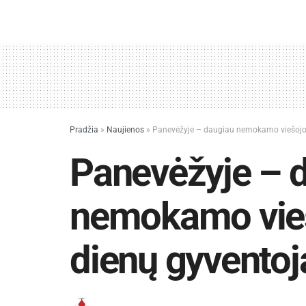
Pradžia
»
Naujienos
»
Panevėžyje – daugiau nemokamo viešojo
Panevėžyje – 
nemokamo vieš
dienų gyvento