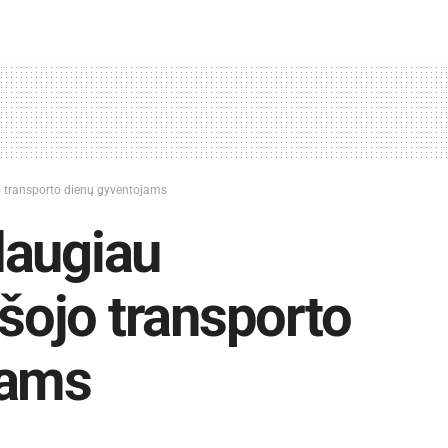
 transporto dienų gyventojams
daugiau
ojo transporto
jams