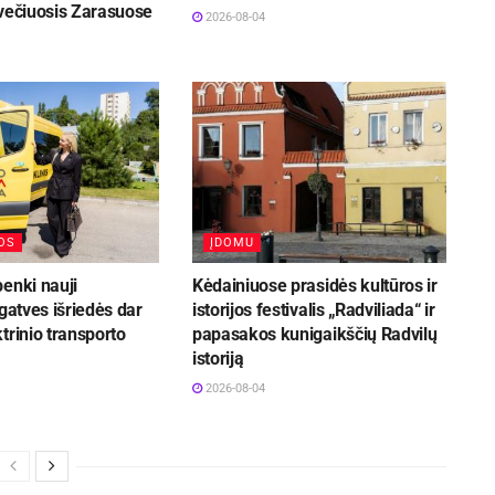
svečiuosis Zarasuose
2026-08-04
OS
ĮDOMU
enki nauji
Kėdainiuose prasidės kultūros ir
 gatves išriedės dar
istorijos festivalis „Radviliada“ ir
trinio transporto
papasakos kunigaikščių Radvilų
istoriją
2026-08-04