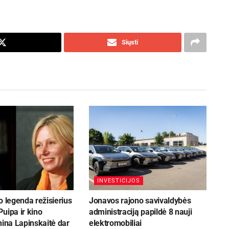
Siųsti
INVESTICIJOS
o legenda režisierius
Jonavos rajono savivaldybės
uipa ir kino
administraciją papildė 8 nauji
nina Lapinskaitė dar
elektromobiliai