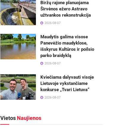
Biržų rajone planuojama
Širvėnos ežero Astravo
užtvankos rekonstrukcija
2026-08-07
Maudytis galima visose
Panevėžio maudyklose,
išskyrus Kultūros ir poilsio
parko braidyklą
2026-08-07
Kviečiama dalyvauti visoje
Lietuvoje vykstančiame
konkurse „Tvari Lietuva“
2026-08-07
Vietos
Naujienos