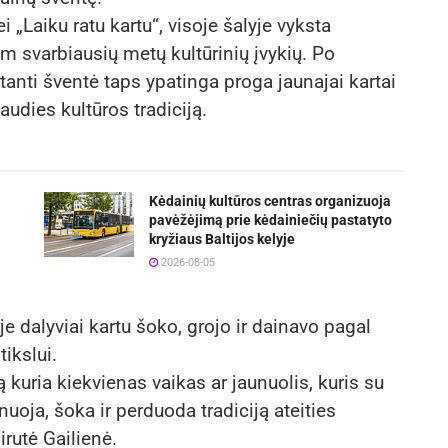
 „Laiku ratu kartu“, visoje šalyje vyksta
 svarbiausių metų kultūrinių įvykių. Po
tanti šventė taps ypatinga proga jaunajai kartai
iaudies kultūros tradiciją.
Kėdainių kultūros centras organizuoja
pavėžėjimą prie kėdainiečių pastatyto
kryžiaus Baltijos kelyje
2026-08-05
je dalyviai kartu šoko, grojo ir dainavo pagal
ikslui.
ją kuria kiekvienas vaikas ar jaunuolis, kuris su
nuoja, šoka ir perduoda tradiciją ateities
rutė Gailienė.