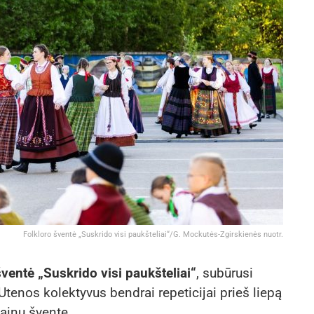
Folkloro šventė „Suskrido visi paukšteliai“/G. Mockutės-Zgirskienės nuotr.
šventė „Suskrido visi paukšteliai“
, subūrusi
Utenos kolektyvus bendrai repeticijai prieš liepą
dainų šventę.