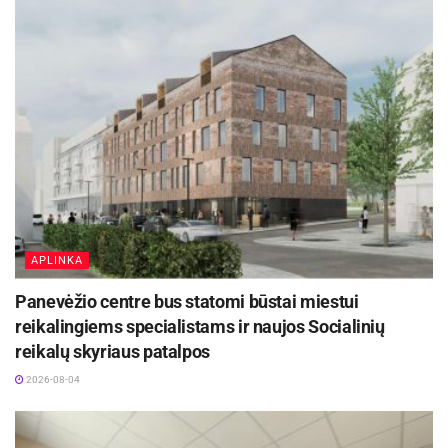
Šaltinis:
Rokiškio rajono savivaldybė
APLINKA
Panevėžio centre bus statomi būstai miestui
reikalingiems specialistams ir naujos Socialinių
reikalų skyriaus patalpos
2026-08-04