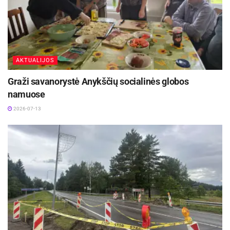
Parodos pristatymo programoje: VGŽIM Samuelio Bako
muziejaus vyr. kuratorės Ievos Šadzevičienės žodis, gyvos
Arkadijaus Gotesmano perkusinės improvizacijos, prisiminimai ir
asmeninės istorijos. Rhonos Gorvy darbų paroda Kurklių
AKTUALIJOS
sinagogoje bus eksponuojama iki š. m. rugsėjo 13 d.
Graži savanorystė Anykščių socialinės globos
namuose
2026-07-13
Kurklių sinagoga – Anykščių menų centro padalinys, kuriame
veikia istorijos muziejus, čia vyksta kultūriniai renginiai ir
koncertai, organizuojami edukaciniai užsiėmimai, parodų
atidarymai. Nuo gegužės 30 dienos sinagogoje veiks Linos
Bekerienės keramikos darbų paroda, o nuo liepos 30 dienos –
Moišės Dovydo Osinskio kurto, „Burton“ prekės ženklo, švarko
paroda. Rugsėjo 6 dieną Kurkliuose vyks Europos žydų kultūros
diena: susipažinsime su košerine virtuve ir klezmerių muzika.