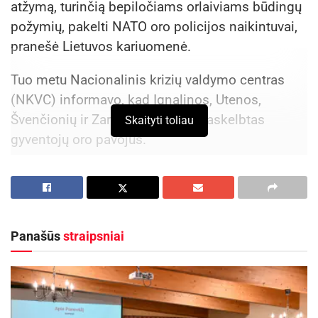
atžymą, turinčią bepiločiams orlaiviams būdingų
požymių, pakelti NATO oro policijos naikintuvai,
pranešė Lietuvos kariuomenė.
Tuo metu Nacionalinis krizių valdymo centras
(NKVC) informavo, kad Ignalinos, Utenos,
Švenčionių ir Zarasų rajonuose paskelbtas
Skaityti toliau
gyventojų oro pavojus.
Aktualios
naujienos
Iki dešimtadalio skubiosios medicinos pagalbos
paslaugų galės būti suteiktos išplėstinės
Panašūs
straipsniai
praktikos slaugytojų
2026-08-06
Rugpjūčio 11-ąją Utenoje vyks nacionalinės
„Maisto banko“ civilinės saugos pratybos
2026-08-06