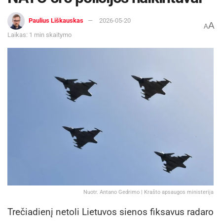
Paulius Liškauskas
2026-05-20
A
A
Laikas: 1 min skaitymo
Nuotr. Antano Gedrimo | Krašto apsaugos ministerija
Trečiadienį netoli Lietuvos sienos fiksavus radaro