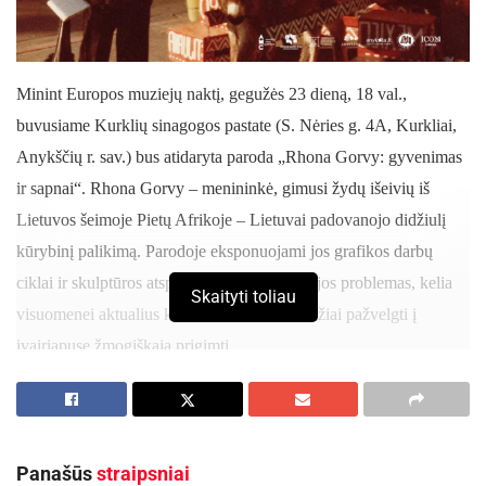
Minint Europos muziejų naktį, gegužės 23 dieną, 18 val.,
buvusiame Kurklių sinagogos pastate (S. Nėries g. 4A, Kurkliai,
Anykščių r. sav.) bus atidaryta paroda „Rhona Gorvy: gyvenimas
ir sapnai“. Rhona Gorvy – menininkė, gimusi žydų išeivių iš
Lietuvos šeimoje Pietų Afrikoje – Lietuvai padovanojo didžiulį
kūrybinį palikimą. Parodoje eksponuojami jos grafikos darbų
ciklai ir skulptūros atspindi socialines žmonijos problemas, kelia
Skaityti toliau
visuomenei aktualius klausimus, skatina atidžiai pažvelgti į
įvairiapusę žmogiškąją prigimtį.
Aktualios
naujienos
Panašūs
straipsniai