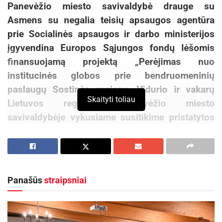
Panevėžio miesto savivaldybė drauge su
Asmens su negalia teisių apsaugos agentūra
prie Socialinės apsaugos ir darbo ministerijos
įgyvendina Europos Sąjungos fondų lėšomis
finansuojamą projektą „Perėjimas nuo
institucinės globos prie bendruomeninių
paslaugų Sostinės regione, Vidurio ir vakarų
Skaityti toliau
Lietuvos regione“. Panevėžio miesto
savivaldybėje vykusiame susitikime pristatytos
projekto veiklos, patirtys, aptartos
bendruomeninių paslaugų plėtros kryptys ir
tolimesni žingsniai.
Panašūs
straipsniai
„Kiekvienam žmogui svarbu gyventi aplinkoje,
kurioje jis jaučiasi saugus, reikalingas ir gali
priimti sprendimus dėl savo gyvenimo.