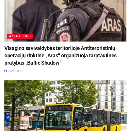
AKTUALIJOS
Visagino savivaldybės teritorijoje Antiteroristinių
operacijų rinktinė „Aras“ organizuoja tarptautines
pratybas „Baltic Shadow“
2026-08-05