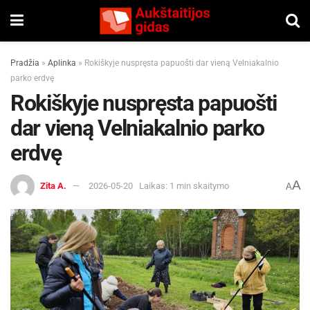
Pradžia
»
Aplinka
»
Rokiškyje nuspręsta papuošti dar vieną Velniakalnio
parko erdvę
Rokiškyje nuspręsta papuošti
dar vieną Velniakalnio parko
erdvę
A
Zita A.
2026-05-20
Laikas: 1 min skaitymo
A