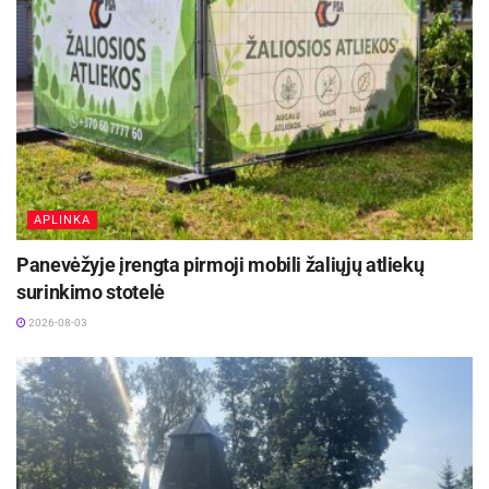
APLINKA
Panevėžyje įrengta pirmoji mobili žaliųjų atliekų
surinkimo stotelė
2026-08-03