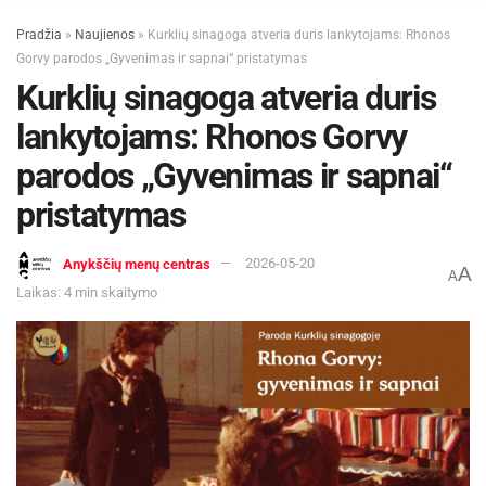
Pradžia
»
Naujienos
»
Kurklių sinagoga atveria duris lankytojams: Rhonos
Gorvy parodos „Gyvenimas ir sapnai“ pristatymas
Kurklių sinagoga atveria duris
lankytojams: Rhonos Gorvy
parodos „Gyvenimas ir sapnai“
pristatymas
Anykščių menų centras
2026-05-20
A
A
Laikas: 4 min skaitymo