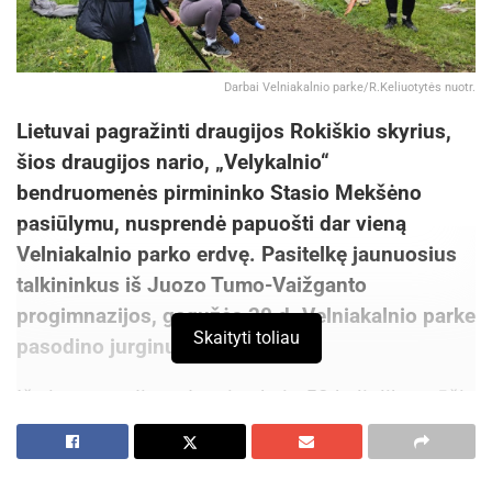
Darbai Velniakalnio parke/R.Keliuotytės nuotr.
Lietuvai pagražinti draugijos Rokiškio skyrius,
šios draugijos nario, „Velykalnio“
bendruomenės pirmininko Stasio Mekšėno
pasiūlymu, nusprendė papuošti dar vieną
Velniakalnio parko erdvę. Pasitelkę jaunuosius
talkininkus iš Juozo Tumo-Vaižganto
progimnazijos, gegužės 20 d. Velniakalnio parke
Skaityti toliau
pasodino jurginų lysvę.
Iš viso pasodinta daugiau kaip 50 keliolikos rūšių
jurginų. Juos padovanojo S. Mekšėno šeima ir
Alvyra Laurinonienė. Jeigu pirmasis bandymas
pavyks, Lietuvai pagražinti draugijos Rokiškio