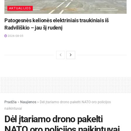
AKTUALIJOS
Patogesnės kelionės elektriniais traukiniais iš
Radviliškio – jau šį rudenį
2026-08-05
Pradžia
»
Naujienos
»
Dėl įtariamo drono pakelti NATO oro policijos
naikintuvai
Dėl įtariamo drono pakelti
NATO oro policijos naikintuvai