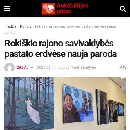
Pradžia
»
Kultūra
»
Rokiškio rajono savivaldybės pastato erdvėse nauja
paroda
Rokiškio rajono savivaldybės
pastato erdvėse nauja paroda
A
Zita A.
2026-02-17
Laikas: 1 min skaitymo
A