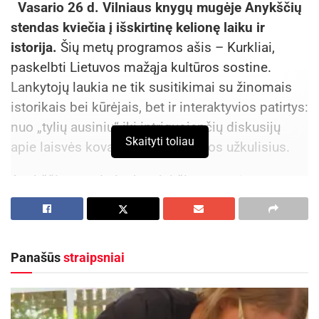
Vasario 26 d. Vilniaus knygų mugėje Anykščių
stendas kviečia į išskirtinę kelionę laiku ir
istorija.
Šių metų programos ašis – Kurkliai,
paskelbti Lietuvos mažąja kultūros sostine.
Lankytojų laukia ne tik susitikimai su žinomais
istorikais bei kūrėjais, bet ir interaktyvios patirtys:
nuo „tylių ausinių“ iki intriguojančių diskusijų
Skaityti toliau
apie laisvės kovas bei diplomatijos užkulisius.
Anykščių stendo lankytojai šiemet turės
galimybę iš arti susipažinti su unikaliu Kurklių
krašto paveldu. Programą praturtins garsūs
vardai: istorikas dr. Norbertas Černiauskas,
Panašūs
straipsniai
režisierius Aleksandras Špilevoj, rašytojas
Rimantas Povilas Vanagas ir kiti kultūros lauko
profesionalai.