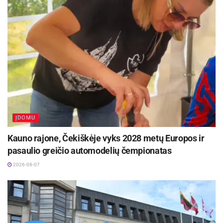
Programos akcentai: nuo Japonijos iki partizanų
miškų
Ketvirtadienio rytą stendas lankytojus pasitiks su
bibliotekos parengtu „Sėkmės ratu“ ir „tyliomis
ausinėmis“, o vidurdienį prasidės intensyvi
diskusijų ir pristatymų serija:
Mažoji kultūros sostinė:
oficialus Kurklių – Lietuvos
ĮDOMU
mažosios kultūros sostinės 2026 – pristatymas su
Kauno rajone, Čekiškėje vyks 2028 metų Europos ir
Kurklių bendruomenės pirmininke Elena Dedeliene.
pasaulio greičio automodelių čempionatas
Istorinės asmenybės:
istorikė Rasa Černiauskaitė
2026-08-07
atskleis neįtikėtiną Stepono Kairio ryšį su Japonija, o
dr. Norbertas Černiauskas pasakos apie Trakinių
partizanus bei lemtingą Kurklių operaciją Rytų fronte.
Kūrybiniai ieškojimai:
režisierius Aleksandras Špilevoj