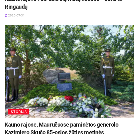
Ringaudų
2026-07-31
ISTORIJA
Kauno rajone, Mauručuose paminėtos generolo
Kazimiero Skučo 85-osios žūties metinės