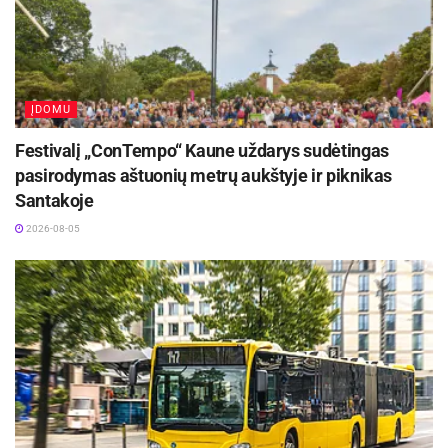
susideda iš mažų, bet neįtikėtinai stiprių
bendruomenių pasakojimų.
ĮDOMU
Festivalį „ConTempo“ Kaune uždarys sudėtingas
pasirodymas aštuonių metrų aukštyje ir piknikas
Santakoje
2026-08-05