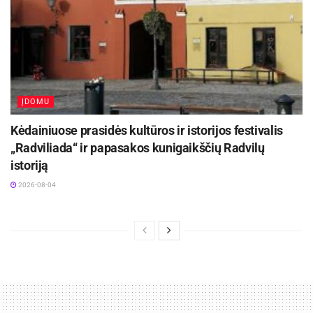
ĮDOMU
Kėdainiuose prasidės kultūros ir istorijos festivalis
„Radviliada“ ir papasakos kunigaikščių Radvilų
istoriją
2026-08-04