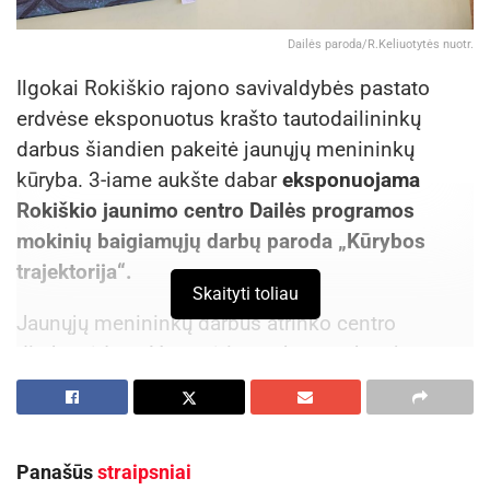
Dailės paroda/R.Keliuotytės nuotr.
Ilgokai Rokiškio rajono savivaldybės pastato
erdvėse eksponuotus krašto tautodailininkų
darbus šiandien pakeitė jaunųjų menininkų
kūryba. 3-iame aukšte dabar
eksponuojama
Rokiškio jaunimo centro Dailės programos
mokinių baigiamųjų darbų paroda „Kūrybos
trajektorija“.
Skaityti toliau
Jaunųjų menininkų darbus atrinko centro
direktorė Inga Vagonė ir tapybos mokytojas,
dailininkas Raimondas Gailiūnas.
Aktualios
naujienos
Panašūs
straipsniai