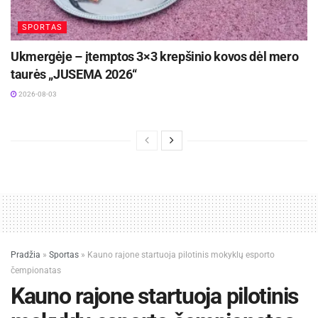
SPORTAS
Ukmergėje – įtemptos 3×3 krepšinio kovos dėl mero
taurės „JUSEMA 2026“
2026-08-03
Pradžia
»
Sportas
»
Kauno rajone startuoja pilotinis mokyklų esporto
čempionatas
Kauno rajone startuoja pilotinis