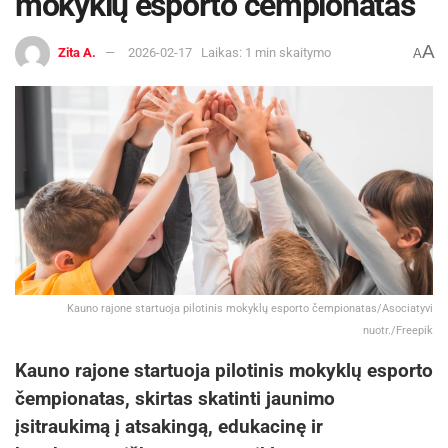
mokyklų esporto čempionatas
A
Zita A.
2026-02-17
Laikas: 1 min skaitymo
A
Kauno rajone startuoja pilotinis mokyklų esporto čempionatas/Asociatyvi
nuotr./Freepik
Kauno rajone startuoja pilotinis mokyklų esporto
čempionatas, skirtas skatinti jaunimo
įsitraukimą į atsakingą, edukacinę ir