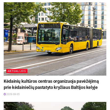
įteikdami padėką bei šakotį.
Šaltinis:
Rokiškio rajono savivaldybė
AKTUALIJOS
Kėdainių kultūros centras organizuoja pavėžėjimą
prie kėdainiečių pastatyto kryžiaus Baltijos kelyje
2026-08-05