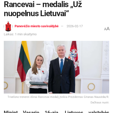
Rancevai – medalis „Už
nuopelnus Lietuvai“
Panevėžio miesto savivaldybė
2026-02-17
A
A
Laikas: 1 min skaitymo
Triatlono trenerei Alinai Rancevai medalį įteikia Prezidentas Gitanas Nausėda/R.
Dačkaus nuotr.
Minint Vasario 16-ąją, Lietuvos valstybės