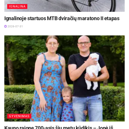
IGNALINA
Ignalinoje startuos MTB dviračių maratono II etapas
2026-07-31
GYVENIMAS
Kauno rajone 700-asis šių metų kūdikis – Jonė iš