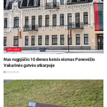
kurį laiką išlaikė lyderės poziciją. Galutinėje
rikiuotėje sportininkė moterų įskaitoje iškovojo
antrąją vietą, o bendroje įskaitoje nusileido tik
trims dalyviams.
Šis išskirtinis pasiekimas jau įrašytas į Lietuvos
sporto istoriją – tai ne tik asmeninė sportininkės
pergalė, bet ir viso Panevėžio bei Lietuvos
APLINKA
pasididžiavimas.
Nuo rugpjūčio 10 dienos keisis eismas Panevėžio
Vakarinės gatvės atkarpoje
2026-08-06
Šaltinis:
Panevėžio miesto savivaldybė
Žymos:
Panevėžio miesto savivaldybė