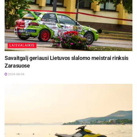
Kiekvienoje jų vyks atrankinis etapas, po kurio
stipriausi dalyviai pateks į čempionato finalą,
planuojamą gegužės mėnesį.
Mokyklų esporto čempionate dalyvaus:
LAISVALAIKIS
Garliavos Adomo Mitkaus pagrindinė mokykla (kovo
Savaitgalį geriausi Lietuvos slalomo meistrai rinksis
16 d.);
Zarasuose
Vytauto Didžiojo universiteto Ugnės Karvelis
2026-08-04
gimnazija (kovo 20 d.);
Zapyškio pagrindinė mokykla (kovo 24 d.);
Šlienavos pagrindinė mokykla (kovo 27 d.);
Karmėlavos Balio Buračo gimnazija (kovo 31 d.).
Kiekvienoje mokykloje vyks ne tik atrankinis
turnyras, kuriame dalyvaus po 32 moksleivius,