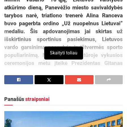
atkūrimo dieną, Panevėžio miesto savivaldybės
tarybos narė, triatlono trenerė Alina Ranceva
buvo pagerbta ordino „Už nuopelnus Lietuvai“
medaliu. Šis apdovanojimas jai skirtas už
išskirtinius sportinius pasiekimus, Lietuvos
vardo garsinimą pasaulyje ir ištvermės sporto
Skaityti toliau
populiarinimą. Medalį Prezidentūroje vykusios
ceremonijos metu įteikė Prezidentas Gitanas
Nausėda.
Praėjusių metų vasarą A. Ranceva Kolmare
(Prancūzija) vykusiose vienose sudėtingiausių
Panašūs
straipsniai
pasaulyje ištvermės varžybų „Deca Ultra
Triathlon“ sėkmingai pasiekė finišą. Sportininkė
įveikė 38 km plaukdama, 1800 km važiuodama
dviračiu ir nubėgo 10 maratonų – iš viso 422 km.