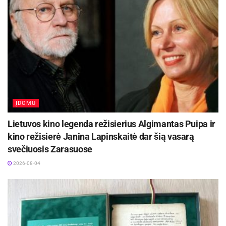
ĮDOMU
Lietuvos kino legenda režisierius Algimantas Puipa ir
kino režisierė Janina Lapinskaitė dar šią vasarą
svečiuosis Zarasuose
2026-08-04