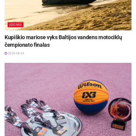
ĮDOMU
Kupiškio mariose vyks Baltijos vandens motociklų
čempionato finalas
2026-08-04