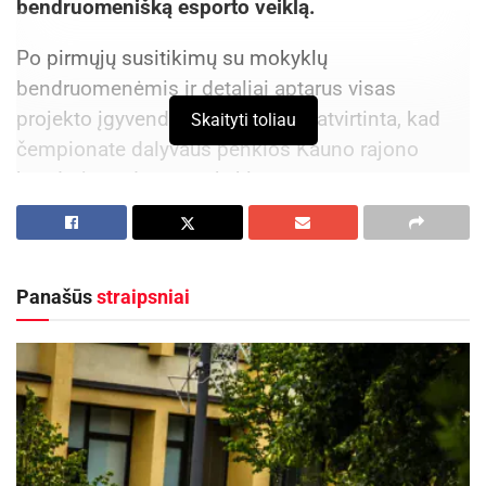
bendruomenišką esporto veiklą.
Po pirmųjų susitikimų su mokyklų
bendruomenėmis ir detaliai aptarus visas
projekto įgyvendinimo detales, patvirtinta, kad
Skaityti toliau
čempionate dalyvaus penkios Kauno rajono
bendrojo ugdymo mokyklos.
Aktualios
naujienos
Kauno rajone, Čekiškėje vyks 2028 metų Europos
Panašūs
straipsniai
ir pasaulio greičio automodelių čempionatas
2026-08-07
Skelbiama privaloma AB „Achema“ parengta
informacija apie aukštesniojo lygio pavojingąjį
objektą
2026-08-06