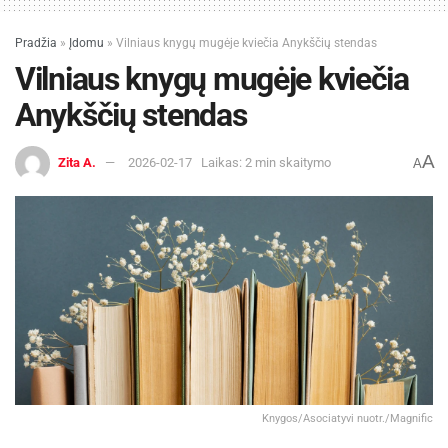
Pradžia
»
Įdomu
»
Vilniaus knygų mugėje kviečia Anykščių stendas
Vilniaus knygų mugėje kviečia
Anykščių stendas
A
Zita A.
2026-02-17
Laikas: 2 min skaitymo
A
Knygos/Asociatyvi nuotr./Magnific