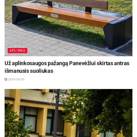
APLINKA
Už aplinkosaugos pažangą Panevėžiui skirtas antras
išmanusis suoliukas
2026-08-05