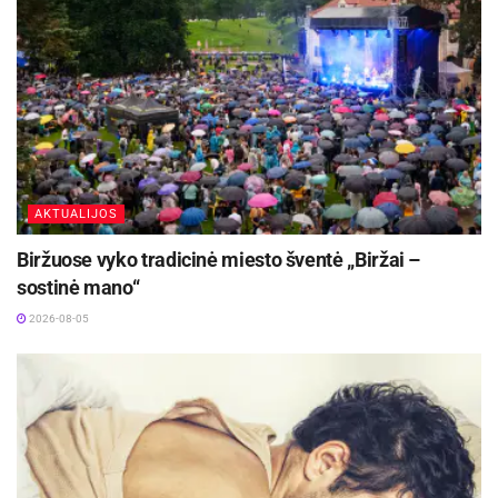
2026-08-06
Pasiekti rezultatai:
Rengėme bendrus susitikimus savipagalbos grupėse
kiekvieną mėnesį.
Sudalyvavome grupėse trijuose molio terapijos
AKTUALIJOS
užsiėmimų cikluose.
Biržuose vyko tradicinė miesto šventė „Biržai –
Sudalyvavome vienoje miško terapijos sesijoje.
sostinė mano“
Sudalyvavome dviejuose šokio judesio terapiniuose
2026-08-05
užsiėmimuose.
Surengėme pėsčiųjų žygį „Eik ir sveik“.
Susirgus onkologine liga, kyla daugybė
išgyvenimų, minčių ir jausmų, kuriuos nėra
paprasta pasakyti žodžiais. Todėl šio projekto