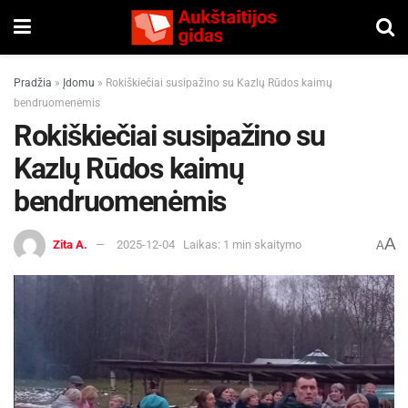
Pradžia
»
Įdomu
»
Rokiškiečiai susipažino su Kazlų Rūdos kaimų
bendruomenėmis
Rokiškiečiai susipažino su
Kazlų Rūdos kaimų
bendruomenėmis
A
Zita A.
2025-12-04
Laikas: 1 min skaitymo
A