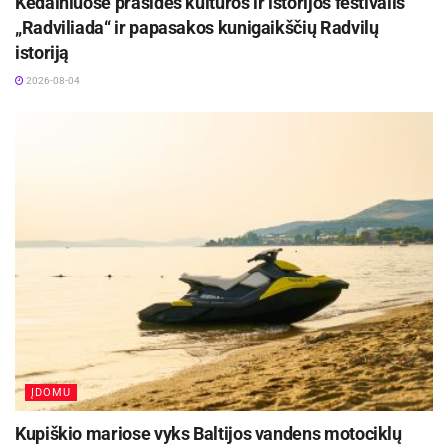
Kėdainiuose prasidės kultūros ir istorijos festivalis
„Radviliada“ ir papasakos kunigaikščių Radvilų
istoriją
2026-08-04
ĮDOMU
Kupiškio mariose vyks Baltijos vandens motociklų