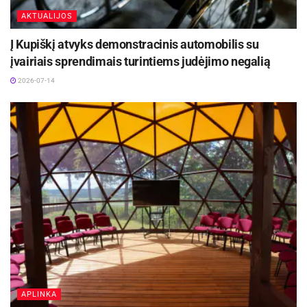
AKTUALIJOS
Į Kupiškį atvyks demonstracinis automobilis su
įvairiais sprendimais turintiems judėjimo negalią
2026-07-14
APLINKA