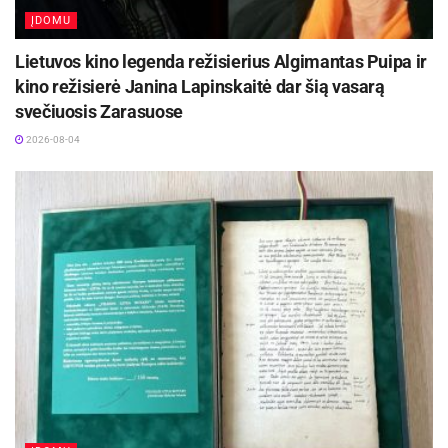
šiaudų, kitokie mokyklos pastatėliai pastatyti
ĮDOMU
ratu. Aplink miškas. Besišypsančios visų akys.
Lietuvos kino legenda režisierius Algimantas Puipa ir
Buvo labai netikėta“, – pasakoja J. Jasiūnienė..
kino režisierė Janina Lapinskaitė dar šią vasarą
svečiuosis Zarasuose
Šaltinis:
Rokiškio rajono savivaldybė
2026-08-04