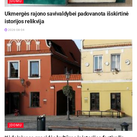
ĮDOMU
Ukmergės rajono savivaldybei padovanota išskirtinė
istorijos relikvija
2026-08-04
ĮDOMU