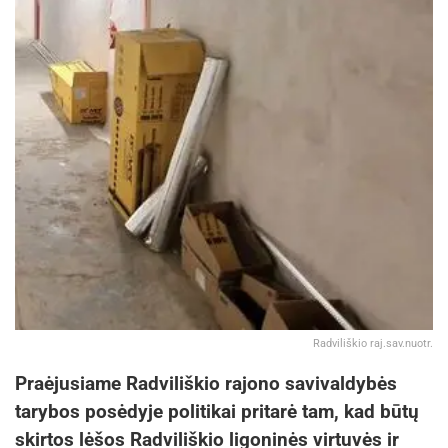
Radviliškio raj.sav.nuotr.
Praėjusiame Radviliškio rajono savivaldybės
tarybos posėdyje politikai pritarė tam, kad būtų
skirtos lėšos Radviliškio ligoninės virtuvės ir