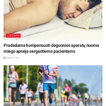
dėka asociacijos nariai galėjo susikurti erdvę,
kurioje galėjo atsipalaiduoti, leisti sau jausti ir
dalintis. Projekto dėka sukūrėme daugiau nei
užsiėmimų ciklą – sukūrėme palaikančią, jautrią
ir gyvybingą bendrystę.
LIETUVA
Pradedama kompensuoti deguonies aparatų nuoma
Šaltinis:
Biržų rajono savivaldybė
miego apnėja sergantiems pacientams
2026-07-29