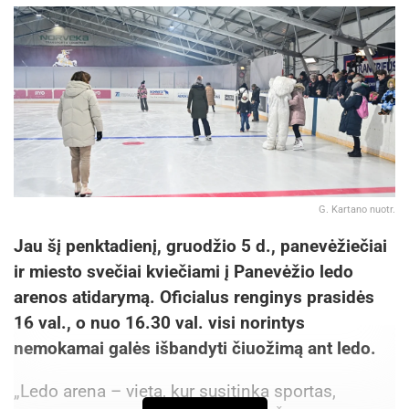
G. Kartano nuotr.
Jau šį penktadienį, gruodžio 5 d., panevėžiečiai
ir miesto svečiai kviečiami į Panevėžio ledo
arenos atidarymą. Oficialus renginys prasidės
16 val., o nuo 16.30 val. visi norintys
nemokamai galės išbandyti čiuožimą ant ledo.
„Ledo arena – vieta, kur susitinka sportas,