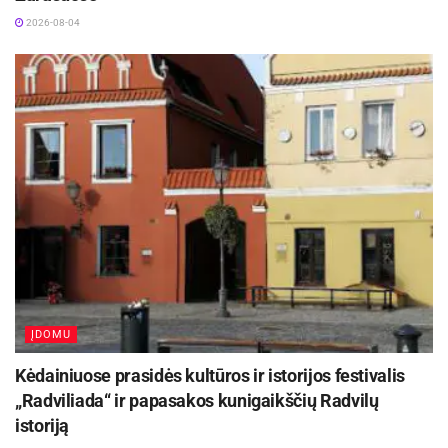
2026-08-04
ĮDOMU
Kėdainiuose prasidės kultūros ir istorijos festivalis
„Radviliada“ ir papasakos kunigaikščių Radvilų
istoriją