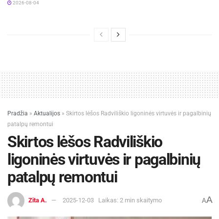
2026-08-04
Pradžia
»
Aktualijos
»
Skirtos lėšos Radviliškio ligoninės virtuvės ir pagalbinių
patalpų remontui
Skirtos lėšos Radviliškio
ligoninės virtuvės ir pagalbinių
patalpų remontui
A
Zita A.
2025-12-03
Laikas: 2 min skaitymo
A