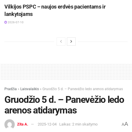
Vilkijos PSPC – naujos erdvės pacientams ir
lankytojams
2026-07-10
Pradžia
»
Laisvalaikis
»
Gruodžio 5 d. – Panevėžio ledo arenos atidarymas
Gruodžio 5 d. – Panevėžio ledo
arenos atidarymas
A
Zita A.
2025-12-04
Laikas: 2 min skaitymo
A