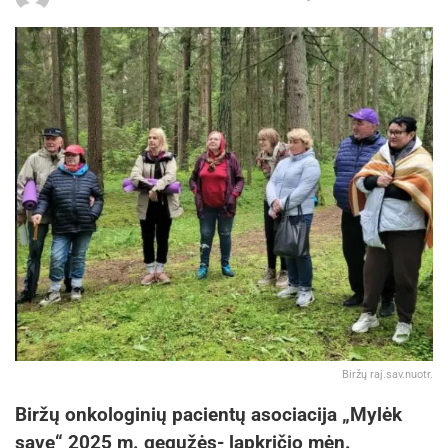
Biržų raj.sav.nuotr.
Biržų onkologinių pacientų asociacija „Mylėk
save“ 2025 m. gegužės- lapkričio mėn.