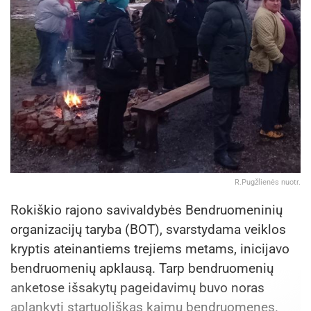
R.Pugžlienės nuotr.
Rokiškio rajono savivaldybės Bendruomeninių
organizacijų taryba (BOT), svarstydama veiklos
kryptis ateinantiems trejiems metams, inicijavo
bendruomenių apklausą. Tarp bendruomenių
anketose išsakytų pageidavimų buvo noras
aplankyti startuoliškas kaimų bendruomenes.