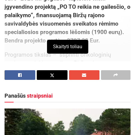
įgyvendino projektą „PO TO reikia ne gailesčio, o
palaikymo“, finansuojamą Biržų rajono
savivaldybės visuomenės sveikatos rėmimo
specialiosios programos lėšomis (1900 eurų).
Bendra projekto vertė – 3797,28 Eur.
Skaityti toliau
Programos tikslas – stiprinti onkologinių
pacientų psichinę sveikatą Biržų rajone.
Aktualios
naujienos
Biržų rajone planuojama Širvėnos ežero Astravo
Panašūs
straipsniai
užtvankos rekonstrukcija
2026-08-07
Iki dešimtadalio skubiosios medicinos pagalbos
paslaugų galės būti suteiktos išplėstinės
praktikos slaugytojų