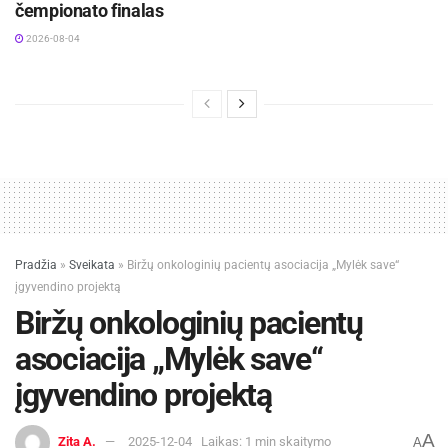
čempionato finalas
2026-08-04
Pradžia
»
Sveikata
»
Biržų onkologinių pacientų asociacija „Mylėk save“
įgyvendino projektą
Biržų onkologinių pacientų
asociacija „Mylėk save“
įgyvendino projektą
A
Zita A.
2025-12-04
Laikas: 1 min skaitymo
A