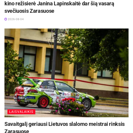
kino režisierė Janina Lapinskaitė dar šią vasarą
svečiuosis Zarasuose
2026-08-04
Šaltinis:
Panevėžio miesto savivaldybė
LAISVALAIKIS
Savaitgalį geriausi Lietuvos slalomo meistrai rinksis
Zarasuose