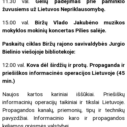
11.30 val.
Gėlių padėjimas prie paminklo
žuvusiems už Lietuvos Nepriklausomybę.
15.00 val.
Biržų Vlado Jakubėno muzikos
mokyklos mokinių koncertas
Pilies salėje
.
Paskaitų ciklas Biržų rajono savivaldybės Jurgio
Bielinio
viešojoje bibliotekoje:
12.00 val.
Kova dėl širdžių ir protų. Propaganda ir
priešiškos informacinės operacijos Lietuvoje (45
min.)
Naujos kartos kariniai iššūkiai. Priešiškų
informacinių operacijų taikiniai ir tikslai Lietuvoje.
Propagandos kanalų, priemonių, tipų ir technikų
pavyzdžiai. Informacinio karo ir propagandos
keliamos grėsmės valstybei.