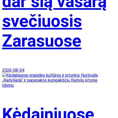
dar šią vasarą
svečiuosis
Zarasuose
2026-08-04
Įdomu
Kėdainiuose