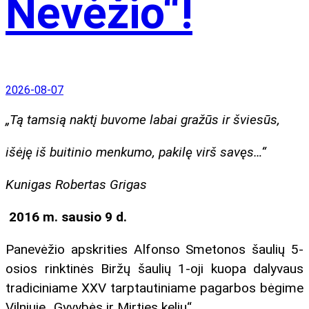
Nevėžio“!
2026-08-07
„Tą tamsią naktį buvome labai gražūs ir šviesūs,
išėję iš buitinio menkumo, pakilę virš savęs…“
Kunigas Robertas Grigas
2016 m. sausio 9 d.
Panevėžio apskrities Alfonso Smetonos šaulių 5-
osios rinktinės Biržų šaulių 1-oji kuopa dalyvaus
tradiciniame XXV tarptautiniame pagarbos bėgime
Vilniuje „Gyvybės ir Mirties keliu“.