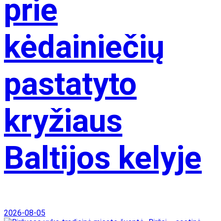
prie
kėdainiečių
pastatyto
kryžiaus
Baltijos kelyje
2026-08-05