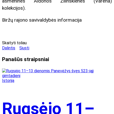
asmeninės Aldonos Žilinskienės (Varėna)
kolekcijos).
Biržų rajono savivaldybės informacija
Skaityti toliau
Dalintis
Siųsti
Panašūs
straipsniai
Istorija
Rugsėjo 11–