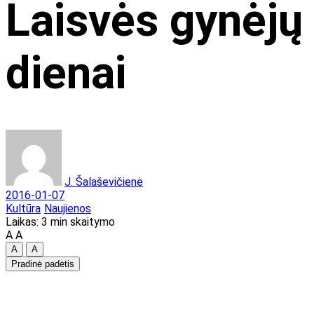
Laisvės gynėjų
dienai
J. Šalaševičienė
2016-01-07
Kultūra
Naujienos
Laikas: 3 min skaitymo
A
A
A
A
Pradinė padėtis