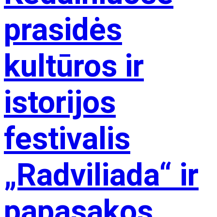
prasidės
kultūros ir
istorijos
festivalis
„Radviliada“ ir
papasakos