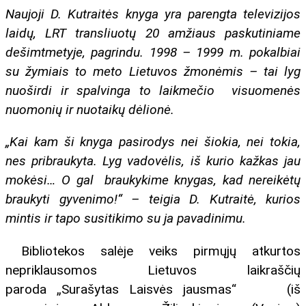
Naujoji D. Kutraitės knyga yra parengta televizijos
laidų, LRT transliuotų 20 amžiaus paskutiniame
dešimtmetyje, pagrindu. 1998 – 1999 m. pokalbiai
su žymiais to meto Lietuvos žmonėmis – tai lyg
nuoširdi ir spalvinga to laikmečio visuomenės
nuomonių ir nuotaikų dėlionė.
„Kai kam ši knyga pasirodys nei šiokia, nei tokia,
nes pribraukyta. Lyg vadovėlis, iš kurio kažkas jau
mokėsi… O gal braukykime knygas, kad nereikėtų
braukyti gyvenimo!“ – teigia D. Kutraitė, kurios
mintis ir tapo susitikimo su ja pavadinimu.
Bibliotekos salėje veiks pirmųjų atkurtos
nepriklausomos Lietuvos laikraščių
paroda „Surašytas Laisvės jausmas“ (iš