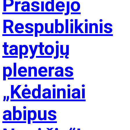
Prasidėjo
Respublikinis
tapytojų
pleneras
„Kėdainiai
abipus