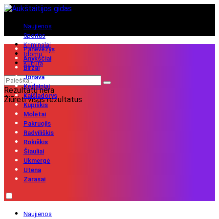
Naujienos
Sportas
Kriminalai
Panevėžys
Įdomu
Anykščiai
Kultūra
Biržai
Jonava
Kėdainiai
Rezultatų nėra
Kaišiadorys
Žiūrėti visus rezultatus
Kupiškis
Molėtai
Pakruojis
Radviliškis
Rokiškis
Šiauliai
Ukmergė
Utena
Zarasai
Naujienos