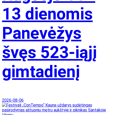
13 dienomis
Panevėžys
švęs 523-iąjį
gimtadienį
2026-08-06
Įdomu