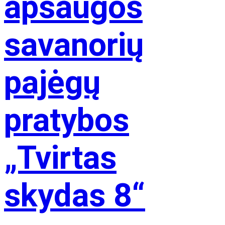
apsaugos
savanorių
pajėgų
pratybos
„Tvirtas
skydas 8“