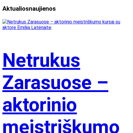
Aktualios
naujienos
Netrukus
Zarasuose –
aktorinio
meistriškumo