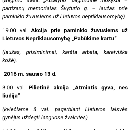
(Bėgimo trasa: „Atžalyno“ pagrindinė mokykla –
partizanų memorialas Švyturio g. – laužas prie
paminklo žuvusiems už Lietuvos nepriklausomybę).
19.00 val.
Akcija prie paminklo žuvusiems už
Lietuvos Nepriklausomybę „Pabūkime kartu“
(laužas, prisiminimai, karšta arbata, kareiviška
košė).
2016 m. sausio 13 d.
8.00 val.
Pilietinė akcija „Atmintis gyva, nes
liudija“
(kviečiame 8 val. pagerbiant Lietuvos laisvės
gynėjus uždegti languose žvakutes).