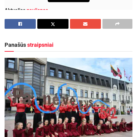
Aktualios
naujienos
Maudytis galima visose Panevėžio maudyklose,
išskyrus Kultūros ir poilsio parko braidyklą
2026-08-07
Panašūs
straipsniai
Kauno rajone, Čekiškėje vyks 2028 metų Europos
ir pasaulio greičio automodelių čempionatas
2026-08-07
Pusfinalių etapo starto data priklausys nuo
rezultatų likusiose serijose, kuriose antrieji mačai
bus žaidžiami šeštadienį. Jei Utenos „Juventus“
ir Klaipėdos „Neptūnas“ darsyk įveiks savo
varžovus, pusfinalių etapas startuos jau
antradienį. Jei bent vienoje ketvirtfinalio serijoje
prireiks lemiamo susitikimo, pusfinaliai prasidės