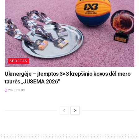
SPORTAS
Ukmergėje – įtemptos 3×3 krepšinio kovos dėl mero
taurės „JUSEMA 2026“
2026-08-03