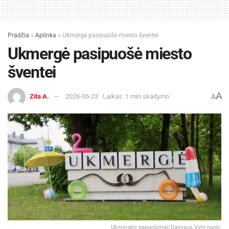
Pradžia
»
Aplinka
»
Ukmergė pasipuošė miesto šventei
Ukmergė pasipuošė miesto
šventei
A
Zita A.
2026-05-23
Laikas: 1 min skaitymo
A
Ukmergės papuošimai/Dainiaus Vyto nuotr.