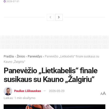
2026-07-31
Pradžia
»
Žinios
»
Panevėžys
»
Panevėžio „Lietkabelis“ finale susikaus su
Kauno „Žalgiriu“
Panevėžio „Lietkabelis“ finale
susikaus su Kauno „Žalgiriu“
Paulius Liškauskas
2026-05-23
A
A
Laikas: 1 min skaitymo