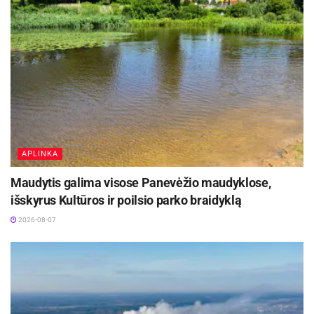
nuotaikoje ir bendrystėje.
APLINKA
Maudytis galima visose Panevėžio maudyklose,
išskyrus Kultūros ir poilsio parko braidyklą
2026-08-07
Kviečiami visi ukmergiškiai ir miesto svečiai
pasinerti į šventinę atmosferą, atrasti papuoštą
miestą iš naujo ir kartu švęsti tai, kas paprasta,
bet svarbiausia – vasaros laukimą Ukmergėje.