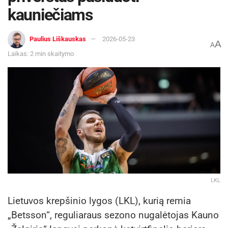
kauniečiams
Paulius Liškauskas
2026-05-23
A
A
Laikas: 2 min skaitymo
LKL
Lietuvos krepšinio lygos (LKL), kurią remia
„Betsson“, reguliaraus sezono nugalėtojas Kauno