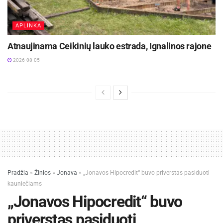
APLINKA
Atnaujinama Ceikinių lauko estrada, Ignalinos rajone
2026-08-05
Pradžia
»
Žinios
»
Jonava
»
„Jonavos Hipocredit“ buvo priverstas pasiduoti
kauniečiams
„Jonavos Hipocredit“ buvo
priverstas pasiduoti