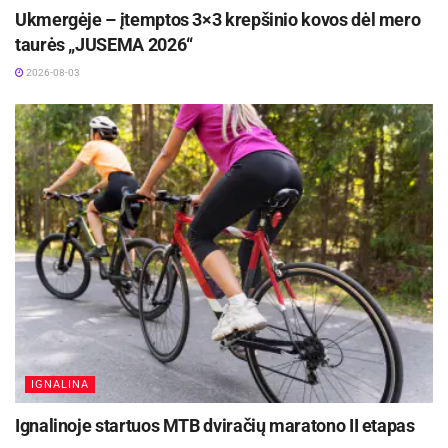
Ukmergėje – įtemptos 3×3 krepšinio kovos dėl mero
taurės „JUSEMA 2026“
2026-08-03
IGNALINA
Ignalinoje startuos MTB dviračių maratono II etapas