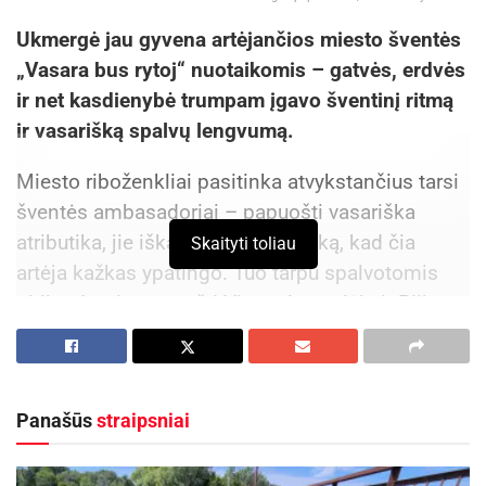
Ukmergė jau gyvena artėjančios miesto šventės
„Vasara bus rytoj“ nuotaikomis – gatvės, erdvės
ir net kasdienybė trumpam įgavo šventinį ritmą
ir vasarišką spalvų lengvumą.
Miesto riboženkliai pasitinka atvykstančius tarsi
šventės ambasadoriai – papuošti vasariška
atributika, jie iškart įveda į nuotaiką, kad čia
Skaityti toliau
artėja kažkas ypatingo. Tuo tarpu spalvotomis
girliandomis papuošti Vienuolyno alėja ir Pilies
parkas kuria žaismingą, jaukią ir lengvai
vasarišką atmosferą, kviečiančią pasivaikščioti,
sustoti ir pasimėgauti akimirka.
Panašūs
straipsniai
Ne mažiau įspūdingi ir Kęstučio aikštės bei
Kauno gatvės apšvietimo stulpai – prie jų