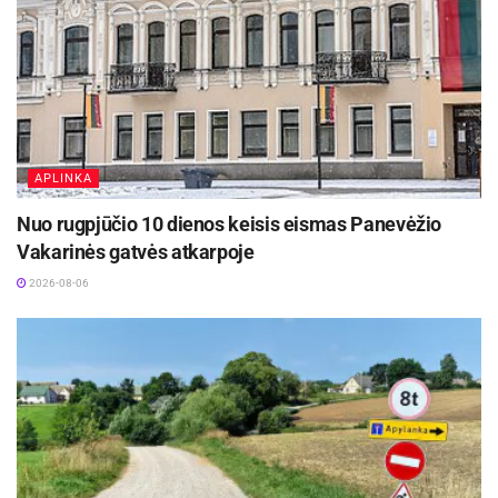
APLINKA
Nuo rugpjūčio 10 dienos keisis eismas Panevėžio
Vakarinės gatvės atkarpoje
2026-08-06