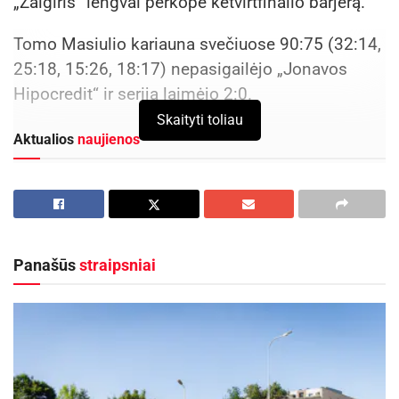
„Žalgiris“ lengvai perkopė ketvirtfinalio barjerą.
Tomo Masiulio kariauna svečiuose 90:75 (32:14,
25:18, 15:26, 18:17) nepasigailėjo „Jonavos
Hipocredit“ ir seriją laimėjo 2:0.
Skaityti toliau
Aktualios
naujienos
Kauno rajone, Čekiškėje vyks 2028 metų Europos
ir pasaulio greičio automodelių čempionatas
2026-08-07
Savaitgalį geriausi Lietuvos slalomo meistrai
Panašūs
straipsniai
rinksis Zarasuose
2026-08-04
Pirmoji kova buvo pasibaigusi žalgiriečių pergale
102:82.