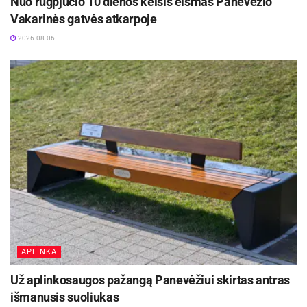
Nuo rugpjūčio 10 dienos keisis eismas Panevėžio
Vakarinės gatvės atkarpoje
2026-08-06
APLINKA
Už aplinkosaugos pažangą Panevėžiui skirtas antras
išmanusis suoliukas