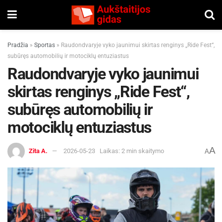
Pradžia
»
Sportas
»
Raudondvaryje vyko jaunimui skirtas renginys „Ride Fest“,
subūręs automobilių ir motociklų entuziastus
Raudondvaryje vyko jaunimui
skirtas renginys „Ride Fest“,
subūręs automobilių ir
motociklų entuziastus
A
Zita A.
2026-05-23
Laikas: 2 min skaitymo
A