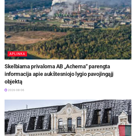
APLINKA
Skelbiama privaloma AB „Achema“ parengta
informacija apie aukštesniojo lygio pavojingąjį
objektą
2026-08-06
Šaltinis:
Ukmergės rajono savivaldybė