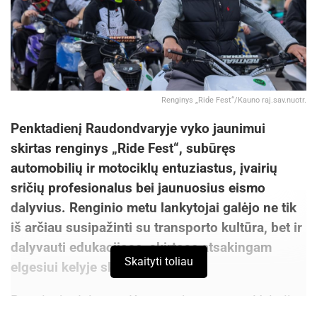
Renginys „Ride Fest“/Kauno raj.sav.nuotr.
Penktadienį Raudondvaryje vyko jaunimui
skirtas renginys „Ride Fest“, subūręs
automobilių ir motociklų entuziastus, įvairių
sričių profesionalus bei jaunuosius eismo
dalyvius. Renginio metu lankytojai galėjo ne tik
iš arčiau susipažinti su transporto kultūra, bet ir
dalyvauti edukacijose, skirtose atsakingam
Skaityti toliau
elgesiui kelyje skatinti.
Renginyje dalyvavę Kauno rajono meras Valerijus