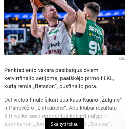
LKL
Penktadienio vakarą pasibaigus dviem
ketvirtfinalio serijoms, paaiškėjo pirmoji LKL,
kurią remia „Betsson“, pusfinalio pora.
Dėl vietos finale šįkart susikaus Kauno „Žalgiris“
ir Panevėžio „Lietkabelis“. Abu klubai rezultatu
2:0 įveikė savo oponentus ketvirtfinalyje –
atitinkamai „Jonavą Hipocredit“ ir „Šiaulius“.
Skaityti toliau