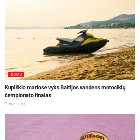
ĮDOMU
Šaltinis:
Kauno rajono savivaldybė
Kupiškio mariose vyks Baltijos vandens motociklų
čempionato finalas
2026-08-04