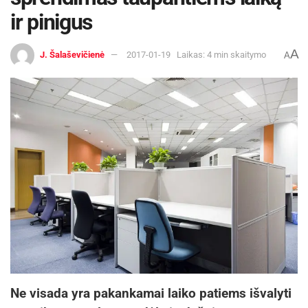
ir pinigus
A
J. Šalaševičienė
2017-01-19
Laikas: 4 min skaitymo
A
Ne visada yra pakankamai laiko patiems išvalyti