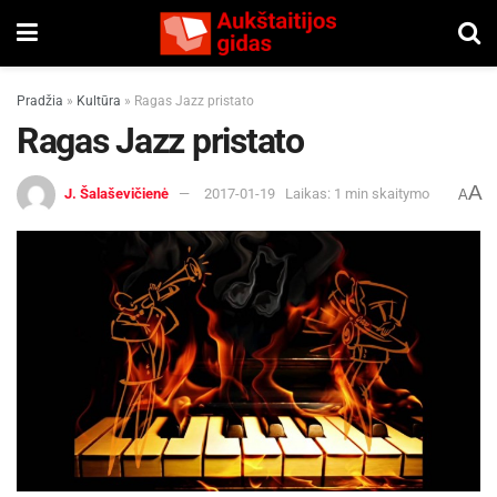
Pradžia
»
Kultūra
»
Ragas Jazz pristato
Ragas Jazz pristato
A
J. Šalaševičienė
2017-01-19
Laikas: 1 min skaitymo
A