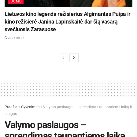
ĮDOMU
Lietuvos kino legenda režisierius Algimantas Puipa ir
kino režisierė Janina Lapinskaitė dar šią vasarą
svečiuosis Zarasuose
2026-08-04
Pradžia
»
Gyvenimas
»
Valymo paslaugos – sprendimas taupantiems laiką ir
pinigus
Valymo paslaugos –
sprendimas taupantiems laiką