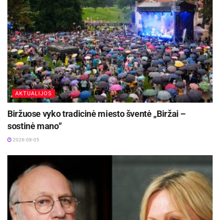
Aivaras Jonyka
AKTUALIJOS
Biržuose vyko tradicinė miesto šventė „Biržai –
sostinė mano“
2026-08-05