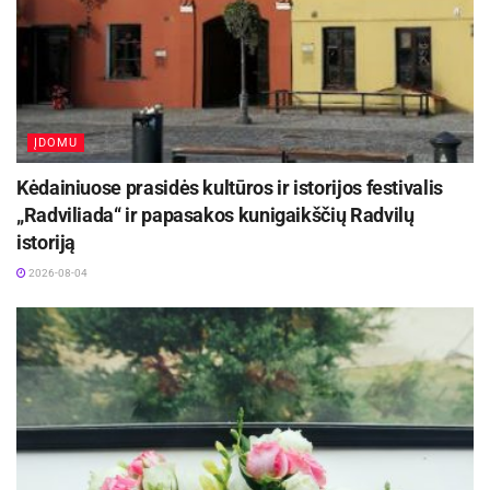
ĮDOMU
Kėdainiuose prasidės kultūros ir istorijos festivalis
„Radviliada“ ir papasakos kunigaikščių Radvilų
istoriją
2026-08-04