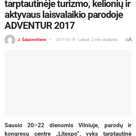
tarptautinėje turizmo, kelionių ir
aktyvaus laisvalaikio parodoje
ADVENTUR 2017
A
J. Šalaševičienė
2017-01-19
Laikas: 2 min skaitymo
A
Sausio 20–22 dienomis Vilniuje, parodų ir
kongresų centre „Litexpo“, vyks tarptautinė