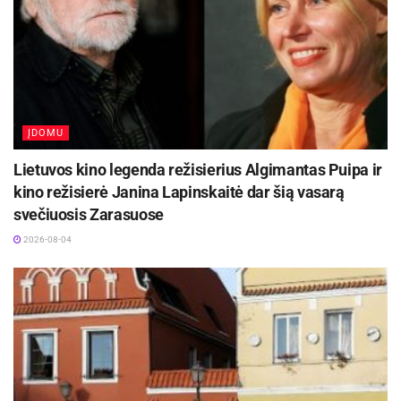
ĮDOMU
Lietuvos kino legenda režisierius Algimantas Puipa ir
kino režisierė Janina Lapinskaitė dar šią vasarą
svečiuosis Zarasuose
2026-08-04