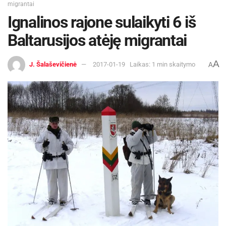
migrantai
Ignalinos rajone sulaikyti 6 iš
Baltarusijos atėję migrantai
A
J. Šalaševičienė
2017-01-19
Laikas: 1 min skaitymo
A