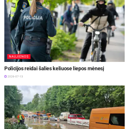
VSAT informacija
NAUJIENOS
Policijos reidai šalies keliuose liepos mėnesį
2026-07-13