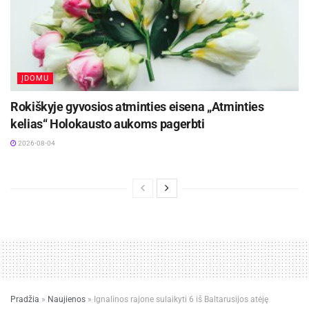
ĮDOMU
Rokiškyje gyvosios atminties eisena „Atminties
kelias“ Holokausto aukoms pagerbti
2026-08-04
Pradžia
»
Naujienos
»
Ignalinos rajone sulaikyti 6 iš Baltarusijos atėję