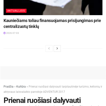
AKTUALIJOS
Kauniečiams toliau finansuojamas prisijungimas prie
centralizuotų tinklų
2026-07-03
Pradžia
»
Kultūra
»
Prienai ruošiasi dalyvauti tarptautinėje turizmo, kelionių ir
aktyvaus laisvalaikio parodoje ADVENTUR 2017
Prienai ruošiasi dalyvauti