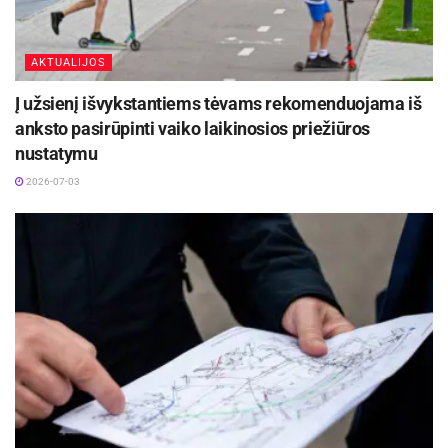
AKTUALIJOS
Į užsienį išvykstantiems tėvams rekomenduojama iš
anksto pasirūpinti vaiko laikinosios priežiūros
nustatymu
2026-07-03