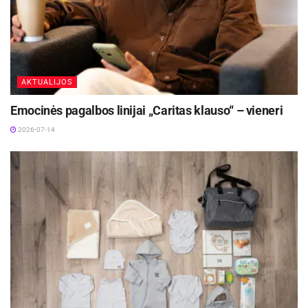
Kasdienis biurų, sandėlių ir gamybinių patalpų
valymas, požeminių automobilių stovėjimo aikštelių,
prekybos centrų, viešųjų įstaigų, sporto kompleksų,
AKTUALIJOS
bankų ir kitų patalpų valymas;
Emocinės pagalbos linijai „Caritas klauso“ – vieneri
Kasdienė teritorijų priežiūra: šaligatvių takų šlavimo
2026-07-14
darbai, lapų grėbimas, takų barstymas smėliu ar
druskos mišiniu, žolės pjovimas, gėlynų priežiūra, ir t.t.;
Fasadų valymas;
Taip pat siūlomas įvairių higienos priemonių tiekimas
klientui palankiomis kainomis (reguliariai gali būti
pristatomu oro gaivikliai, tualetinis popierius,
popieriniai rankšluosčiai, skystas muilas, ir t.t.);
Siūloma drėgmę ir purvą sugeriančių kilimėlių nuoma
– tai gali padėti palaikyti švarą įvairiose patalpose.