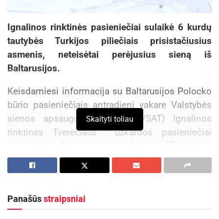
Ignalinos rinktinės pasieniečiai sulaikė 6 kurdų
tautybės Turkijos piliečiais prisistačiusius
asmenis, neteisėtai perėjusius sieną iš
Baltarusijos.
Keisdamiesi informacija su Baltarusijos Polocko
būrio pasieniečiais antradienį vakare Valstybės
sienos apsaugos tarnybos (VSAT) Ignalinos
Skaityti toliau
rinktinės Tverečiaus užkardos pasieniečiai
pastebėjo 6 asmenis. Jie pasišviesdami
žibintuvėliais tamsoje ėjo lauku Ignalinos rajono
Vosiūnų kaimo prieigose, maždaug už 300 metrų
nuo sienos su Baltarusija.
Panašūs
straipsniai
Aktualios
naujienos