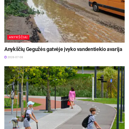
ANYKŠČIAI
Anykščių Gegužės gatvėje įvyko vandentiekio avarija
2026-07-08