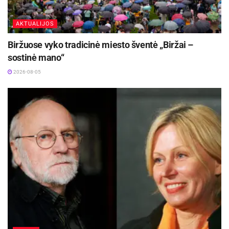
AKTUALIJOS
Biržuose vyko tradicinė miesto šventė „Biržai –
sostinė mano“
2026-08-05