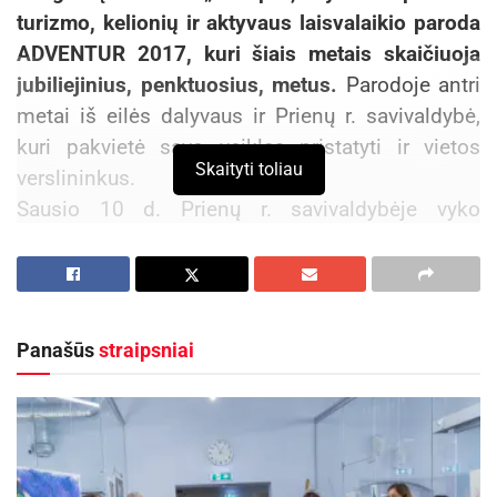
turizmo, kelionių ir aktyvaus laisvalaikio paroda
ADVENTUR 2017, kuri šiais metais skaičiuoja
jubiliejinius, penktuosius, metus.
Parodoje antri
metai iš eilės dalyvaus ir Prienų r. savivaldybė,
kuri pakvietė savo veiklas pristatyti ir vietos
Skaityti toliau
verslininkus.
Sausio 10 d. Prienų r. savivaldybėje vyko
pasitarimas, kurio metu aptarti baigiamieji
pasiruošimo parodai akcentai. Pasitarime
dalyvavo Prienų r. savivaldybės mero patarėja
Jūratė Zailskienė, Savivaldybės administracijos
Panašūs
straipsniai
Kultūros, sporto ir jaunimo skyriaus vedėjas
Rimantas Šiugždinis, vyr. specialistė Edita
Jakimavičiūtė, Prienų krašto muziejaus direktorė
Lolita Batutienė, vyr. fondų saugotoja Ernesta
Juodsnukytė, UAB „Išlaužo žuvis“, UAB