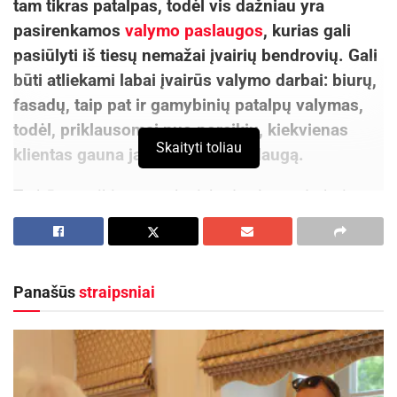
tam tikras patalpas, todėl vis dažniau yra
pasirenkamos
valymo paslaugos
, kurias gali
pasiūlyti iš tiesų nemažai įvairių bendrovių. Gali
būti atliekami labai įvairūs valymo darbai: biurų,
fasadų, taip pat ir gamybinių patalpų valymas,
todėl, priklausomai nuo poreikių, kiekvienas
Skaityti toliau
klientas gauna jam reikiamą paslaugą.
Turbūt nereikia net sakyti, kad valymo darbai
visada turi būti atliekami tinkamai – neteisingai
atliekamas darbas ne visada padeda pašalinti
tam tikras medžiagas, kurios gali būti
Panašūs
straipsniai
kenksmingos žmogui ir jį supančiai aplinkai. Kad
taip nenutiktų, visada yra pravartu kreiptis į
specialistus, kurie garantuos nepriekaištingą
atliekamų darbų kokybę ir galės suteikti
reikalingą konsultaciją.