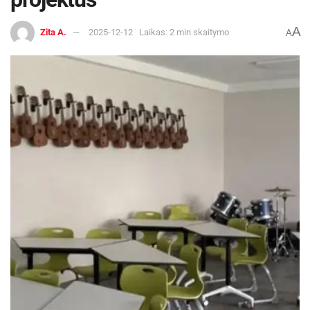
A
Zita A.
2025-12-12
Laikas: 2 min skaitymo
A