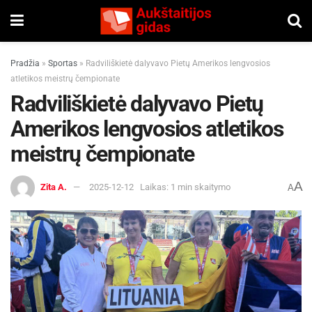
Pradžia
»
Sportas
»
Radviliškietė dalyvavo Pietų Amerikos lengvosios
atletikos meistrų čempionate
Radviliškietė dalyvavo Pietų
Amerikos lengvosios atletikos
meistrų čempionate
A
Zita A.
2025-12-12
Laikas: 1 min skaitymo
A