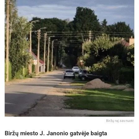
Biržų raj.sav.nuotr.
Biržų miesto J. Janonio gatvėje baigta