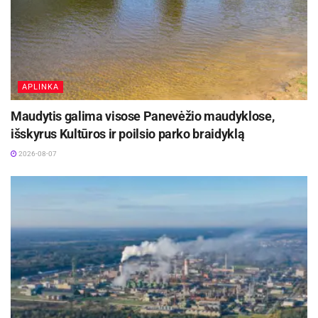
specialiais kelio ženklais pažymėta dviračių
gatvė.
Šaltinis:
Biržų rajono savivaldybė
APLINKA
Maudytis galima visose Panevėžio maudyklose,
išskyrus Kultūros ir poilsio parko braidyklą
2026-08-07