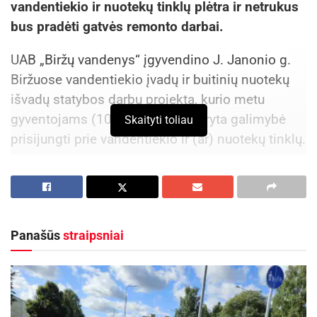
vandentiekio ir nuotekų tinklų plėtra ir netrukus
bus pradėti gatvės remonto darbai.
UAB „Biržų vandenys“ įgyvendino J. Janonio g.
Biržuose vandentiekio įvadų ir buitinių nuotekų
išvadų statybos darbų projektą, kurio metu
gyventojams (10 vartotojų) sudaryta galimybė
Skaityti toliau
prisijungti prie vandentiekio ir (ar) nuotekų tinklų.
Darbus, kurių vertė viršija 21 tūkst. eurų, atliko
UAB „Panevėžio ryšių statyba“.
Norint prisijungti prie naujai pastatytų tinklų,
Panašūs
straipsniai
būtina pateikti prašymą prisijungimo sąlygoms
gauti UAB „Biržų vandenys“. Prie naujai įrengtų
įvadų leidžiama jungtis tik po to, kai bus gautas
UAB „Biržų vandenys“ pranešimas apie darbų