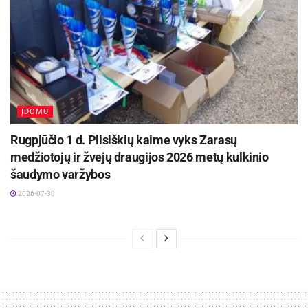
ĮDOMU
Rugpjūčio 1 d. Plisiškių kaime vyks Zarasų
medžiotojų ir žvejų draugijos 2026 metų kulkinio
šaudymo varžybos
2026-07-30