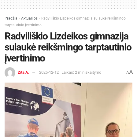
Pradžia
»
Aktualijos
»
Radviliškio Lizdeikos gimnazija sulaukė reikšmingo
tarptautinio įvertinimo
Radviliškio Lizdeikos gimnazija
sulaukė reikšmingo tarptautinio
įvertinimo
A
Zita A.
2025-12-12
Laikas: 2 min skaitymo
A