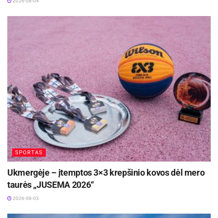
2026-08-04
SPORTAS
Ukmergėje – įtemptos 3×3 krepšinio kovos dėl mero
taurės „JUSEMA 2026“
2026-08-03