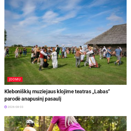
ĮDOMU
Kleboniškių muziejaus klojime teatras „Labas“
parodė anapusinį pasaulį
2026-08-03