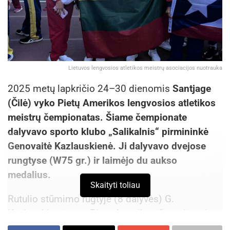
Lietuvos lengvosios atletikos meistrų asociacijos nuotrauka
2025 metų lapkričio 24–30 dienomis
Santjage
(Čilė) vyko Pietų Amerikos lengvosios atletikos
meistrų čempionatas. Šiame čempionate
dalyvavo sporto klubo „Salikalnis“ pirmininkė
Genovaitė Kazlauskienė. Ji dalyvavo dvejose
rungtyse (W75 gr.) ir laimėjo du aukso
medalius.
Skaityti toliau
Rutulio stūmimo rugtyje (8 dalyvės) G.
Kazlauskienė tapo Pietų Amerikos čempione ir
rekordininke, pasiektas rezultatas 9,82 m. Antrą