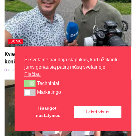
Šaltinis:
Kėdainių rajono savivaldybė
ĮDOMU
Kviečiama dalyvauti visoje Lietuvoje vykstančiame
Ši svetainė naudoja slapukus, kad užtikrintų
konkurse „Tvari Lietuva“
jums geriausią patirtį mūsų svetainėje.
2026-08-07
Plačiau
Techniniai
Techniniai
Marketingo
Marketingo
Išsaugoti
Leisti visus
nustatymus