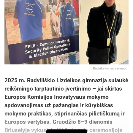
Radviliškio raj.sav.nuotr.
2025 m. Radviliškio Lizdeikos gimnazija sulaukė
reikšmingo tarptautinio įvertinimo – jai skirtas
Europos Komisijos Inovatyvaus mokymo
apdovanojimas už pažangias ir kūrybiškas
mokymo praktikas, stiprinančias pilietiškumą ir
Europos vertybes. Gruodžio 8–9 dienomis
Briuselyje vykusioje iškilmingoje ceremonijoje