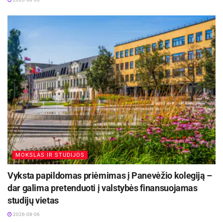
MOKSLAS IR STUDIJOS
Vyksta papildomas priėmimas į Panevėžio kolegiją –
dar galima pretenduoti į valstybės finansuojamas
studijų vietas
2026-08-06