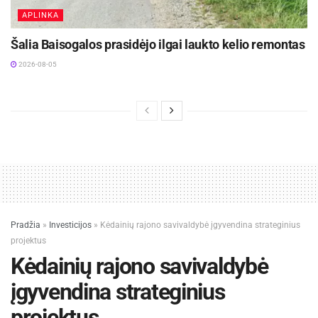
APLINKA
Šalia Baisogalos prasidėjo ilgai laukto kelio remontas
2026-08-05
Pradžia
»
Investicijos
»
Kėdainių rajono savivaldybė įgyvendina strateginius
projektus
Kėdainių rajono savivaldybė
įgyvendina strateginius
projektus