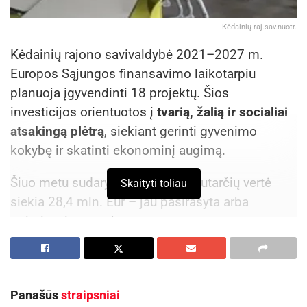
Kėdainių raj.sav.nuotr.
Kėdainių rajono savivaldybė 2021–2027 m.
Europos Sąjungos finansavimo laikotarpiu
planuoja įgyvendinti 18 projektų. Šios
investicijos orientuotos į
tvarią, žalią ir socialiai
atsakingą plėtrą
, siekiant gerinti gyvenimo
kokybę ir skatinti ekonominį augimą.
Šiuo metu sudarytų ir rengiamų sutarčių vertė
Skaityti toliau
siekia 28,4 mln. Eur – jau pasirašyta arba
artimiausiu metu bus
pasirašyta
penkiolikos
projektų finansavimo
sutarčių.
Didžiausia pažanga pasiekta švietimo plėtros,
Panašūs
straipsniai