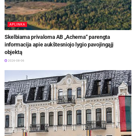
APLINKA
Skelbiama privaloma AB „Achema“ parengta
informacija apie aukštesniojo lygio pavojingąjį
objektą
2026-08-06