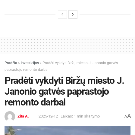
Pradžia
»
Investicijos
»
Pradėti vykdyti Biržų miesto J. Janonio gatvės
paprastojo remonto darbai
Pradėti vykdyti Biržų miesto J.
Janonio gatvės paprastojo
remonto darbai
A
Zita A.
2025-12-12
Laikas: 1 min skaitymo
A