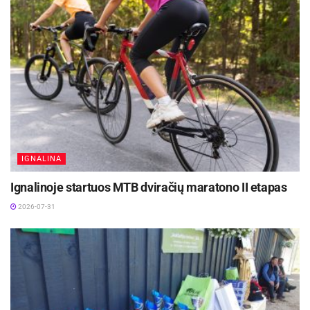
IGNALINA
Ignalinoje startuos MTB dviračių maratono II etapas
2026-07-31