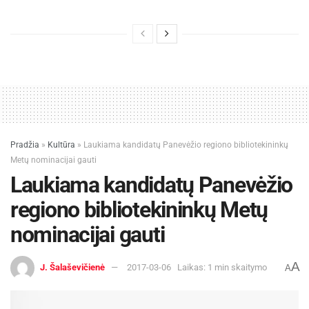
Jonavos ligoninėje gimė 300-asis šių metų
kūdikis
2026-08-04
Kauno rajone 700-asis šių metų kūdikis – Jonė iš
Ringaudų
2026-07-31
Monika Pivoraitė
Pradžia
»
Kultūra
»
Laukiama kandidatų Panevėžio regiono bibliotekininkų
Metų nominacijai gauti
AD VERUM Projektų vadovė
Laukiama kandidatų Panevėžio
regiono bibliotekininkų Metų
nominacijai gauti
A
J. Šalaševičienė
2017-03-06
Laikas: 1 min skaitymo
A