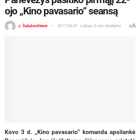
ojo „Kino pavasario“ seansą
A
J. Šalaševičienė
2017-03-07
Laikas: 3 min skaitymo
A
Kovo 3 d. „Kino pavasario“ komanda apsilankė