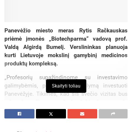
Panevėžio miesto meras Rytis Račkauskas
priėmė įmonės „Biotechparma“ vadovą prof.
Valdą Algirdą Bumelį. Verslininkas planuoja
kurti Lietuvoje mokslinį gamybinį medicinos
produktų kompleksą.
„Profesorių supažindinome su investavimo
galimybėmis, pateikėme pasiūlymą investuoti
Skaityti toliau
Panevėžyje. Tikimės, kad šis svečio vizitas bus
miestui naudingas, paskatins ir kitų investuotojų
dėmesį“, – sakė miesto meras.
Svečias apsilankė kolegijoje, KTU Panevėžio