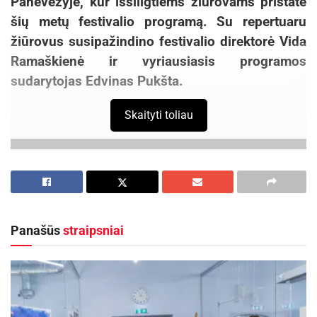
Panevėžyje, kur išsiilgtiems žiūrovams pristatė
šių metų festivalio programą. Su repertuaru
žiūrovus susipažindino festivalio direktorė Vida
Ramaškienė ir vyriausiasis programos
sudarytojas Edvinas Pukšta.
Skaityti toliau
Panašūs
straipsniai
-
+