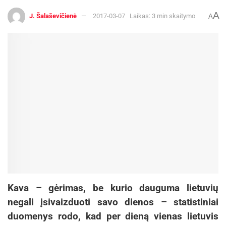
A
J. Šalaševičienė
2017-03-07
Laikas: 3 min skaitymo
A
Aktualios
naujienos
Tarptautinis vargonų muzikos festivalis „Cantus
organi“ kviečia į išskirtinį koncertą Kėdainiuose!
2026-08-09
Netrukus Zarasuose – aktorinio meistriškumo
kursai su aktore Emilija Latėnaite
2026-08-08
„Kino pavasario“ atstovė spaudai
Dovilė Raustytė
Kava – gėrimas, be kurio dauguma lietuvių
negali įsivaizduoti savo dienos – statistiniai
duomenys rodo, kad per dieną vienas lietuvis