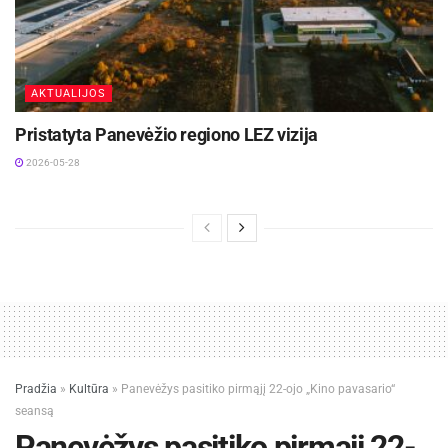
AKTUALIJOS
Pristatyta Panevėžio regiono LEZ vizija
2026-05-28
Pradžia
»
Kultūra
»
Panevėžys pasitiko pirmąjį 22-ojo „Kino pavasario“
seansą
Panevėžys pasitiko pirmąjį 22-