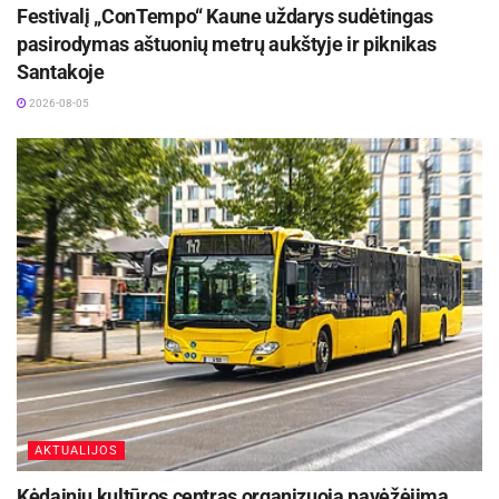
Festivalį „ConTempo“ Kaune uždarys sudėtingas
pasirodymas aštuonių metrų aukštyje ir piknikas
Santakoje
2026-08-05
AKTUALIJOS
Kėdainių kultūros centras organizuoja pavėžėjimą