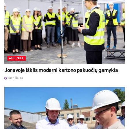
APLINKA
Jonavoje iškils moderni kartono pakuočių gamykla
2026-06-18