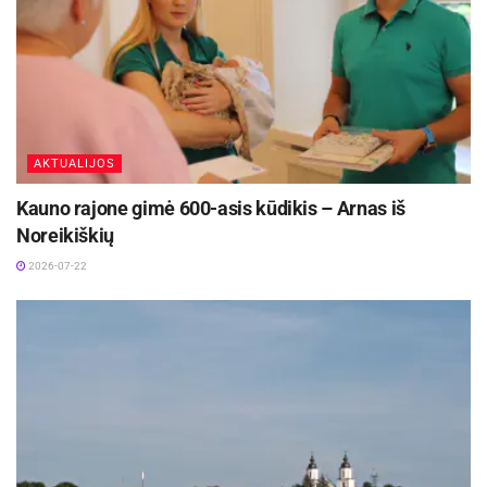
AKTUALIJOS
Kauno rajone gimė 600-asis kūdikis – Arnas iš
Noreikiškių
2026-07-22
-
+
1
2
L. Vėželienė išskiria 3 bruožus, kuriais pasižymi
šiuolaikinis kavos mėgėjas.