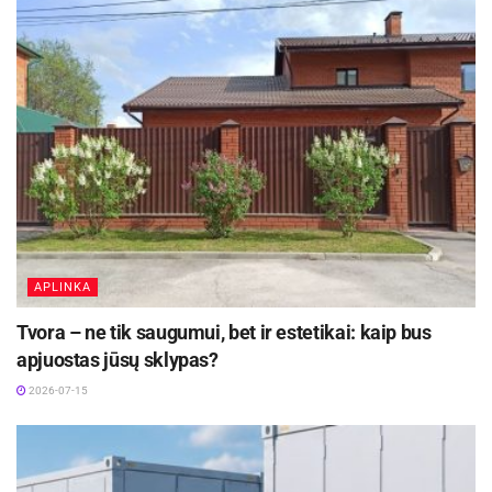
augančio miesto perspektyvą su perspektyviu
žmogiškuoju potencialu, puikiomis verslo
sąlygomis. Tikime, jog aukštos pridėtinės vertės
gamyba biotechnologijų srityje gali tapti miesto
ašimi, kuri sutelktų ir padėtų miesto
bendruomenei judėti viena aiškia kryptimi“, –
sako D. Simėnas.
APLINKA
Tvora – ne tik saugumui, bet ir estetikai: kaip bus
apjuostas jūsų sklypas?
2026-07-15