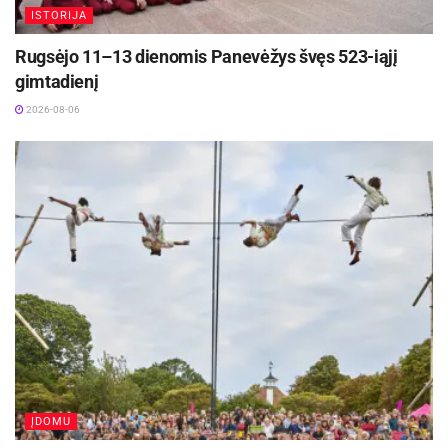
ISTORIJA
Netrukus Zarasuose – aktorinio meistriškumo
kursai su aktore Emilija Latėnaite
Rugsėjo 11–13 dienomis Panevėžys švęs 523-iąjį
2026-08-08
gimtadienį
2026-08-06
ĮDOMU