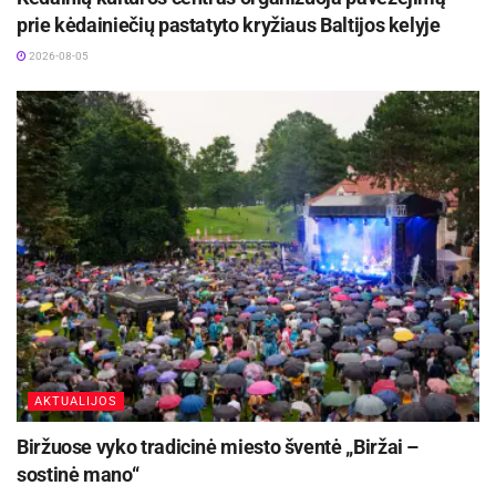
prie kėdainiečių pastatyto kryžiaus Baltijos kelyje
2026-08-05
AKTUALIJOS
Biržuose vyko tradicinė miesto šventė „Biržai –
sostinė mano“