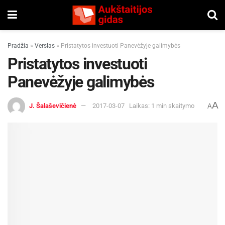
Pradžia
»
Verslas
»
Pristatytos investuoti Panevėžyje galimybės
Pristatytos investuoti
Panevėžyje galimybės
A
J. Šalaševičienė
2017-03-07
Laikas: 1 min skaitymo
A