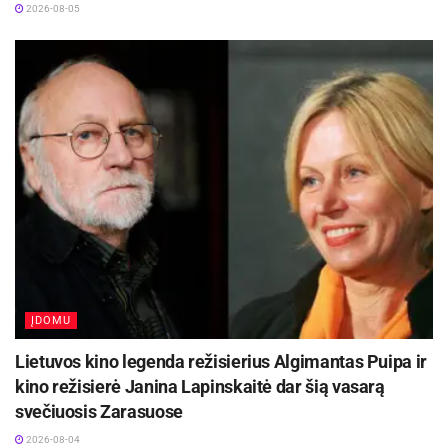
2026-08-05
ĮDOMU
Lietuvos kino legenda režisierius Algimantas Puipa ir
kino režisierė Janina Lapinskaitė dar šią vasarą
svečiuosis Zarasuose
2026-08-04