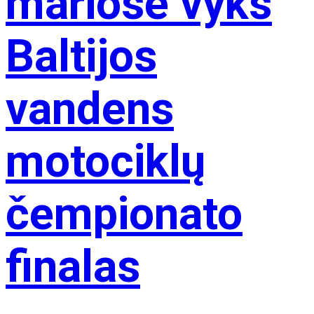
mariose vyks
Baltijos
vandens
motociklų
čempionato
finalas