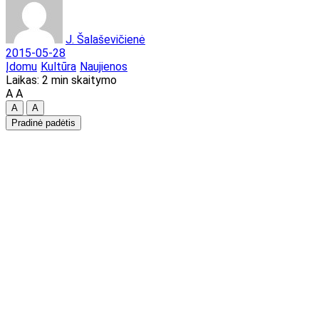
J. Šalaševičienė
2015-05-28
Įdomu
Kultūra
Naujienos
Laikas: 2 min skaitymo
A
A
A
A
Pradinė padėtis