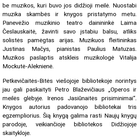
be muzikos, kuri buvo jos didžioji meilė. Nuostabi
muzika skambės ir knygos pristatymo metu.
Panevėžio muzikinio teatro dainininkė Laima
Česlauskaitė, žavinti savo įstabiu balsu, atliks
solistės pamėgtas arijas. Muzikuos fleitininkas
Justinas Mačys, pianistas Paulius Matuzas.
Muzikos paslaptis atskleis muzikologė Vitalija
Mockutė-Aleknienė.
Petkevičaitės-Bitės viešojoje bibliotekoje norintys
jau gali paskaityti Petro Blaževičiaus „Operos ir
meilės glėbyje. Irenos Jasiūnaitės prisiminimai“.
Knygos autorius padovanojo bibliotekai tris
egzempliorius. Šią knygą galima rasti Naujų knygų
parodoje, veikiančioje bibliotekos Didžiojoje
skaitykloje.