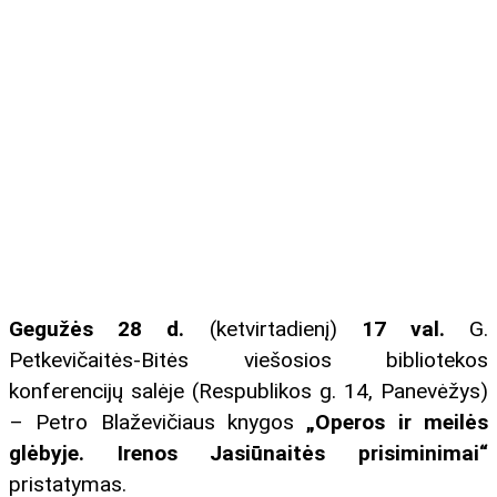
Gegužės 28 d.
(ketvirtadienį)
17 val.
G.
Petkevičaitės-Bitės viešosios bibliotekos
konferencijų salėje (Respublikos g. 14, Panevėžys)
– Petro Blaževičiaus knygos
„Operos ir meilės
glėbyje. Irenos Jasiūnaitės prisiminimai“
pristatymas.