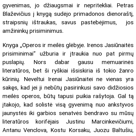
gyvenimas, jo džiaugsmai ir nepritekliai. Petras
Blaževičius į knygą sudėjo primadonos dienoraštį,
straipsnių ištraukas, savus pastebėjimus, jos
amžininkų prisiminimus.
Knyga „Operos ir meilės glėbyje. Irenos Jasiūnaitės
prisiminimai“ užburia ir įtraukia nuo pat pirmų
puslapių. Nors dabar gausu memuarinės
literatūros, bet ši ryškiai išsiskiria iš tokio žanro
kūrinių. Neveltui Irenai Jasiūnaitei ne vienas yra
sakęs, kad jei ji nebūtų pasirinkusi savo didžiosios
meilės operos, būtų tapusi puikia rašytoja. Gal tą
įtakojo, kad solistė visą gyvenimą nuo ankstyvos
jaunystės iki garbios senatvės bendravo su mūsų
literatūros korifėjais Justinu Marcinkevičiumi,
Antanu Venclova, Kostu Korsaku, Juozu Baltušiu,