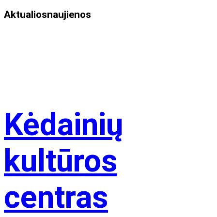
Aktualios
naujienos
Kėdainių
kultūros
centras