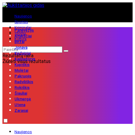
Naujienos
Sportas
Kriminalai
Panevėžys
Įdomu
Anykščiai
Kultūra
Biržai
Jonava
Kėdainiai
Rezultatų nėra
Kaišiadorys
Žiūrėti visus rezultatus
Kupiškis
Molėtai
Pakruojis
Radviliškis
Rokiškis
Šiauliai
Ukmergė
Utena
Zarasai
Naujienos