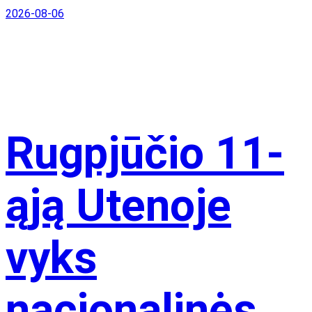
2026-08-06
Rugpjūčio 11-
ąją Utenoje
vyks
nacionalinės