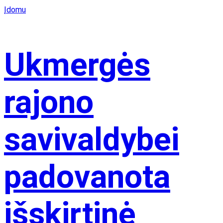
Įdomu
Ukmergės
rajono
savivaldybei
padovanota
išskirtinė