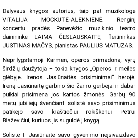
Dalyvaus knygos autorius, taip pat muzikologė
VITALIJA MOCKUTĖ-ALEKNIENĖ. Renginį
koncertu pradės Panevėžio muzikinio teatro
dainininkė LAIMA ČESLAUSKAITĖ, fleitininkas
JUSTINAS MAČYS, pianistas PAULIUS MATUZAS.
Neprilygstamoji Karmen, operos primadona, vyrų
širdžių daužytoja – tokia knygos „Operos ir meilės
glėbyje. Irenos Jasiūnaitės prisiminimai“ herojė.
Ireną Jasiūnaitę garbino šio žanro gerbėjai ir dabar
puikiai prisimena jos kartos žmonės. Garbų 90
metų jubiliejų švenčianti solistė savo prisiminimus
patikėjo savo kraštiečiui rokiškėnui Petrui
Blaževičiui, kuriuos jis suguldė į knygą.
Solistė I. Jasiūnaitė savo gyvenimo neįsivaizdavo