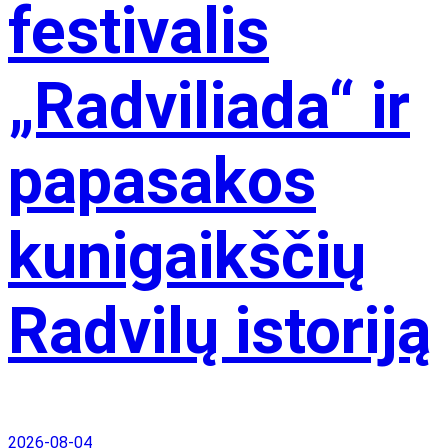
festivalis
„Radviliada“ ir
papasakos
kunigaikščių
Radvilų istoriją
2026-08-04