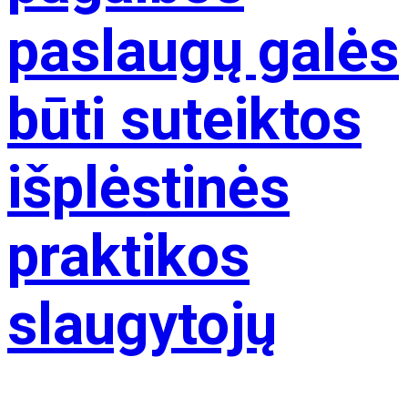
paslaugų galės
būti suteiktos
išplėstinės
praktikos
slaugytojų