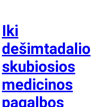
Iki
dešimtadalio
skubiosios
medicinos
pagalbos