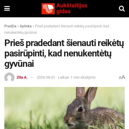
Pradžia
»
Aplinka
»
Prieš pradedant šienauti reikėtų pasirūpinti, kad
nenukentėtų gyvūnai
Prieš pradedant šienauti reikėtų
pasirūpinti, kad nenukentėtų
gyvūnai
A
Zita A.
2026-06-01
Laikas: 1 min skaitymo
A