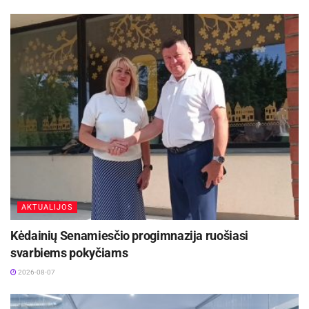
Maudytis galima visose Panevėžio maudyklose,
išskyrus Kultūros ir poilsio parko braidyklą
2026-08-07
Šaltinis:
Kėdainių rajono savivaldybė
AKTUALIJOS
Kėdainių Senamiesčio progimnazija ruošiasi
svarbiems pokyčiams
2026-08-07