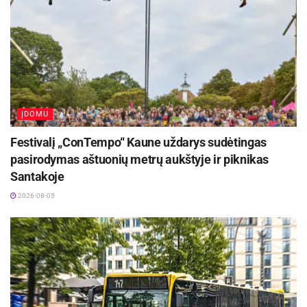
Žukauskas, antrą vietą pelnė Karolis Matuliauskas, o trečią
– Virgilijus Muralis.
5 km bėgime tarp moterų greičiausia buvo Ema Jurė, antrą
vietą užėmė Vaida Mickienė, trečią iškovojo Aistė
Valantiejienė. Vyrų grupėje 5 km bėgime nugalėtoju tapo
Remigijus Zalumskis, antrą vietą laimėjo Audrius
ĮDOMU
Bagdanavičius, o trečiąją – Giedrius Gaidys.
Festivalį „ConTempo“ Kaune uždarys sudėtingas
pasirodymas aštuonių metrų aukštyje ir piknikas
Santakoje
2026-08-05