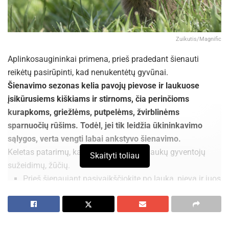
Zuikutis/Magnific
Aplinkosaugininkai primena, prieš pradedant šienauti
reikėtų pasirūpinti, kad nenukentėtų gyvūnai.
Šienavimo sezonas kelia pavojų pievose ir laukuose
įsikūrusiems kiškiams ir stirnoms, čia perinčioms
kurapkoms, griežlėms, putpelėms, žvirblinėms
sparnuočių rūšims. Todėl, jei tik leidžia ūkininkavimo
sąlygos, verta vengti labai ankstyvo šienavimo.
Keletas patarimų, kaip išvengti pievų ir laukų gyventojų
Skaityti toliau
sužeidimų, žūčių.
Prieš šienaujant pasivaikščiokite po lauką, pievą ir juos
išbaidykite.
Pradėkite šienauti nuo lauko vidurio, šienaujant nuo
pakraščio gyvūnai dažniausiai susirenka jo viduryje,