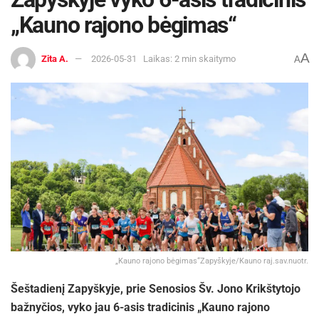
„Kauno rajono bėgimas“
A
Zita A.
2026-05-31
Laikas: 2 min skaitymo
A
„Kauno rajono bėgimas“Zapyškyje/Kauno raj.sav.nuotr.
Šeštadienį Zapyškyje, prie Senosios Šv. Jono Krikštytojo
bažnyčios, vyko jau 6-asis tradicinis „Kauno rajono