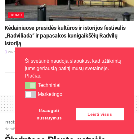
ĮDOMU
Kėdainiuose prasidės kultūros ir istorijos festivalis
„Radviliada“ ir papasakos kunigaikščių Radvilų
istoriją
2026-08-04
Ši svetainė naudoja slapukus, kad užtikrintų
jums geriausią patirtį mūsų svetainėje.
Plačiau
Techniniai
Techniniai
Marketingo
Marketingo
Išsaugoti
Leisti visus
nustatymus
Pradžia
»
Aplinka
»
Širvintose Plento gatvėje prasidės ilgai laukti pėsčiųjų ir
dviračių tako įrengimo darbai