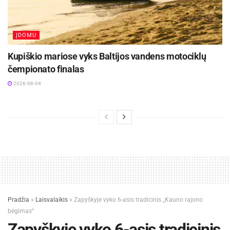
ĮDOMU
Kupiškio mariose vyks Baltijos vandens motociklų
čempionato finalas
2026-08-04
Pradžia
»
Laisvalaikis
»
Zapyškyje vyko 6-asis tradicinis „Kauno rajono
bėgimas“
Zapyškyje vyko 6-asis tradicinis