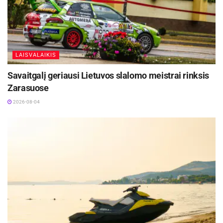
Žymos:
Krepšinis
LKL
Panevėžio „Lietkabelis“
LAISVALAIKIS
Savaitgalį geriausi Lietuvos slalomo meistrai rinksis
Zarasuose
2026-08-04