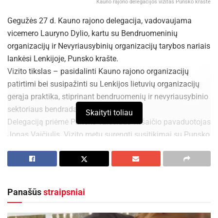
Kauno rajono delegacijos vizitas Punsko krašte
Gegužės 27 d. Kauno rajono delegacija, vadovaujama
vicemero Lauryno Dylio, kartu su Bendruomeninių
organizacijų ir Nevyriausybinių organizacijų tarybos nariais
lankėsi Lenkijoje, Punsko krašte.
Vizito tikslas – pasidalinti Kauno rajono organizacijų
patirtimi bei susipažinti su Lenkijos lietuvių organizacijų
gerąja praktika, stiprinant bendruomenių ir nevyriausybinio
sektoriaus bendradarbiavimą.
Skaityti toliau
Delegaciją priėmė Punsko valsčiaus viršaičio pavaduotojas
Jonas Vaičiulis. Vizito metu surengti susitikimai su Punsko
krašto bendruomenėmis, savanoriais ugniagesiais, vietos
lyderiais ir organizacijų atstovais. Jų metu abiejų šalių
lietuviai dalijosi bendruomeninės veiklos patirtimi, aptarė
projektų įgyvendinimo galimybes, gyventojų įtraukimo
Panašūs
straipsniai
iniciatyvas bei nevyriausybinių organizacijų patirtį
dalyvaujant finansavimo konkursuose.