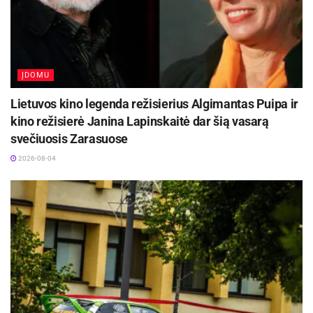
ĮDOMU
Lietuvos kino legenda režisierius Algimantas Puipa ir
kino režisierė Janina Lapinskaitė dar šią vasarą
svečiuosis Zarasuose
2026-08-04