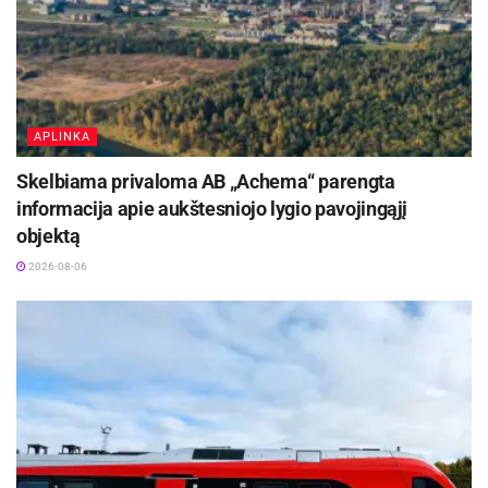
APLINKA
Skelbiama privaloma AB „Achema“ parengta
informacija apie aukštesniojo lygio pavojingąjį
objektą
2026-08-06