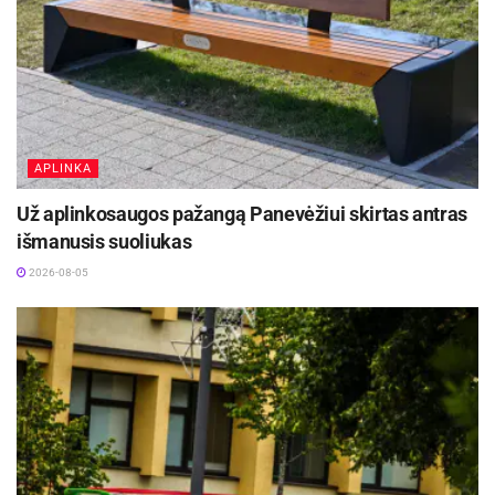
Mantas Rubštavičius buvo neregistruotas
„Žalgiryje“, ant parketo nepasirodė Ignas
Brazdeikis, o Jamelas Morrisas, Nojus Kulieša,
Tomas Zdanavičius ir Danielius Lavrinovičius
nepadėjo panevėžiečiams.
APLINKA
„Žalgiris“: Mosesas Wrightas 25 (5 atk. kam., 32
Už aplinkosaugos pažangą Panevėžiui skirtas antras
n.b.), Ąžuolas Tubelis 20 (10 atk. kam., 31 n.b.),
išmanusis suoliukas
Sylvainas Francisco 14 (6 rez. perd., 6 kld.),
2026-08-05
Dovydas Giedraitis ir Edgaras Ulanovas – po 10.
„Lietkabelis“: Kristianas Kullamae 22 (5 atk.
kam., 4/7 trit., 25 n.b.), Paulius Danusevičius 15,
Nikola Radičevičius 13 (3/4 trit., 6 rez. perd.),
Lazaras Mutičius 11, Justas Furmanavičius 10.
Šaltinis:
LKL