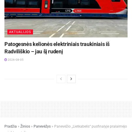
AKTUALIJOS
Patogesnės kelionės elektriniais traukiniais iš
Radviliškio – jau šį rudenį
2026-08-05
Pradžia
»
Žinios
»
Panevėžys
»
Panevėžio „Lietkabelis“ pusfinalyje pralaimėjo