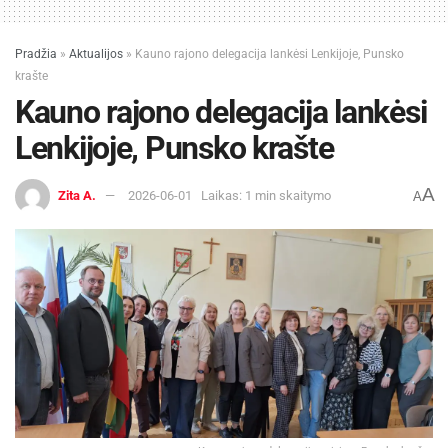
Pradžia
»
Aktualijos
»
Kauno rajono delegacija lankėsi Lenkijoje, Punsko
krašte
Kauno rajono delegacija lankėsi
Lenkijoje, Punsko krašte
A
Zita A.
2026-06-01
Laikas: 1 min skaitymo
A