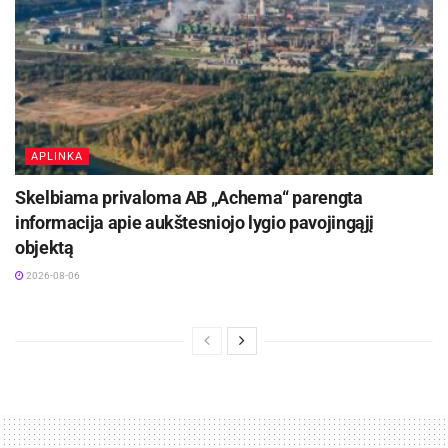
APLINKA
Skelbiama privaloma AB „Achema“ parengta
informacija apie aukštesniojo lygio pavojingąjį
objektą
2026-08-06