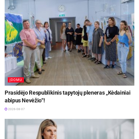
ĮDOMU
Prasidėjo Respublikinis tapytojų pleneras „Kėdainiai
abipus Nevėžio“!
2026-08-07