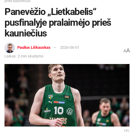
prieš kauniečius
Panevėžio „Lietkabelis“
pusfinalyje pralaimėjo prieš
kauniečius
Paulius Liškauskas
2026-06-01
A
A
Laikas: 2 min skaitymo
LKL