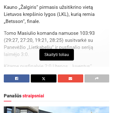
Kauno „Žalgiris“ pirmasis užsitikrino vietą
Lietuvos krepšinio lygos (LKL), kurią remia
„Betsson“, finale.
Tomo Masiulio komanda namuose 103:93
(29:27, 27:20, 19:21, 28:25) susitvarkė su
Panevėžio „Lietkabeliu“ ir pusfinalio seriją
laimėjo 3:0.
Skaityti toliau
Kitame pusfinalyje 2:0 Utenos „Juventus“
pirmauja prieš Klaipėdos „Neptūną“. Trečiasis
serijos mačas pirmadienį vyks Klaipėdoje. Šios
poros nugalėtojai dėl aukso kovos su „Žalgiriu“,
pralaimėtojai dėl bronzos kausis su Panevėžio
Panašūs
straipsniai
ekipa.