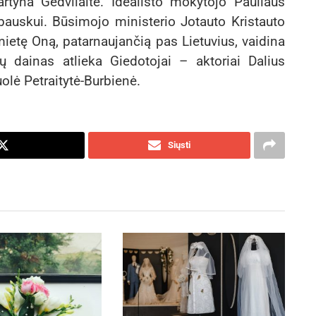
rtyna Gedvilaitė. Idealisto mokytojo Pauliaus
bauskui. Būsimojo ministerio Jotauto Kristauto
mietę Oną, patarnaujančią pas Lietuvius, vaidina
ių dainas atlieka Giedotojai – aktoriai Dalius
olė Petraitytė-Burbienė.
Siųsti