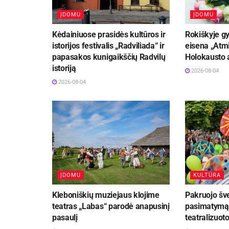
ĮDOMU
ĮDOMU
Kėdainiuose prasidės kultūros ir
Rokiškyje gy
istorijos festivalis „Radviliada“ ir
eisena „Atmi
papasakos kunigaikščių Radvilų
Holokausto 
istoriją
2026-08-04
2026-08-04
ĮDOMU
KULTŪRA
Kleboniškių muziejaus klojime
Pakruojo šve
teatras „Labas“ parodė anapusinį
pasimatymą“
pasaulį
teatralizuot