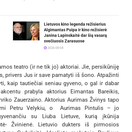
Lietuvos kino legenda režisierius
Algimantas Puipa ir kino režisierė
Janina Lapinskaitė dar šią vasarą
svečiuosis Zarasuose
2026-08-04
os teatro (ir ne tik jo) aktoriai. Jie, persikūniję
us, privers Jus ir save pamatyti iš šono. Atpažinti
, kaip tautiečiai seniau gyveno, o gal ir dabar
 akcentu prabyla aktorius Eimantas Bareikis,
nriko Zauerzaino. Aktorius Aurimas Žvinys tapo
riumi Petru Velykiu, o Aurimas Pintulis – jo
venančiu su Liuba Lietuve, kurią įkūnija
tė- Žvinienė. Lietuvio dukters iš pirmosios