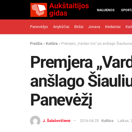
NAUJIENOS
SPORT
Panevėžys
Anykščiai
Biržai
Jonava
Kėdainiai
Kai
Pradžia
»
Kultūra
»
Premjera „Vardan tos“ po anšlago Šiauliuose
Premjera „Vard
anšlago Šiauliu
Panevėžį
J. Šalaševičienė
2016-04-25
Kultūra
Laikas: 