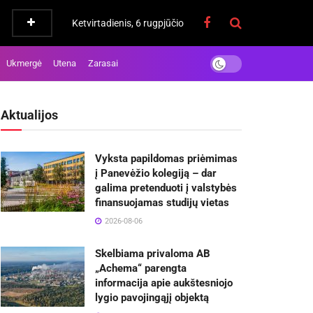
Ketvirtadienis, 6 rugpjūčio
Ukmergė
Utena
Zarasai
Aktualijos
Vyksta papildomas priėmimas
į Panevėžio kolegiją – dar
galima pretenduoti į valstybės
finansuojamas studijų vietas
2026-08-06
Skelbiama privaloma AB
„Achema“ parengta
informacija apie aukštesniojo
lygio pavojingąjį objektą