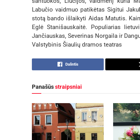
santuokos, Liucijos, vaidmenį kuria Ma
Labučio vaidmuo patikėtas Sigitui Jaku
stotą bando išlaikyti Aidas Matutis. Kai
Eglė Stanišauskaitė. Populiarias lietuv
Jančiauskas, Severinas Norgaila ir Dangu
Valstybinis Šiaulių dramos teatras
Dalintis
Panašūs
straipsniai