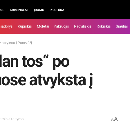
AS
KRIMINALAI
ĮDOMU
KULTŪRA
šiadorys
Kupiškis
Molėtai
Pakruojis
Radviliškis
Rokiškis
Šiauliai
 atvyksta į Panevėžį
an tos“ po
ose atvyksta į
A
2 min skaitymo
A