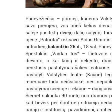
Panevėžiečiai – pirmieji, kuriems Valst
savo premjerą, vos prieš kelias dienas
salėje pasitiktą dviejų dalių satyrinį fa
pjesę „Patriotai“ režisavo Aidas Ginioti
antradienį,
balandžio 26 d.
, 18 val. Pan
Spektaklis „Vardan tos“ – Lietuvoje 
dievinto, o kai kurių ir nekęsto, dra
penktasis pastatymas šalies teatruose. ,
pastatyti Valstybės teatre (Kaune) leg
repertuare tada neišsilaikė, nes nepat
pastatymai scenoje ir ekrane – daugiaus
Šiemet sukanka 90 metų nuo dramos pa
kad beveik per šimtmetį situacija nedaug
partijų ir institucijų pavadinimai, antih