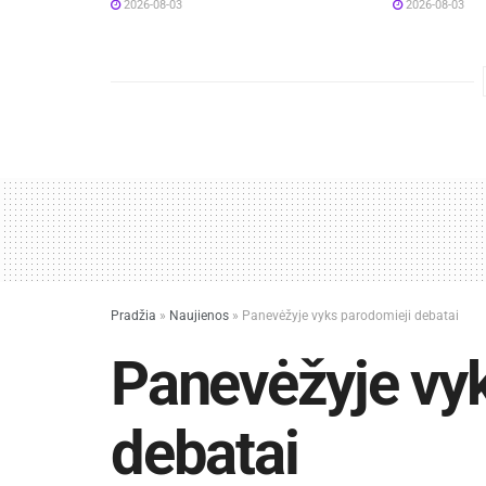
2026-08-03
2026-08-03
Pradžia
»
Naujienos
»
Panevėžyje vyks parodomieji debatai
Panevėžyje vy
debatai