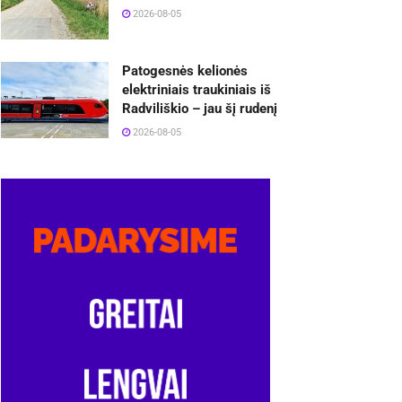
2026-08-05
Patogesnės kelionės
elektriniais traukiniais iš
Radviliškio – jau šį rudenį
2026-08-05