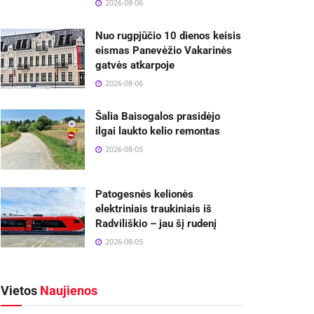
2026-08-06
Nuo rugpjūčio 10 dienos keisis
eismas Panevėžio Vakarinės
gatvės atkarpoje
2026-08-06
Šalia Baisogalos prasidėjo
ilgai laukto kelio remontas
2026-08-05
Patogesnės kelionės
elektriniais traukiniais iš
Radviliškio – jau šį rudenį
2026-08-05
Vietos
Naujienos