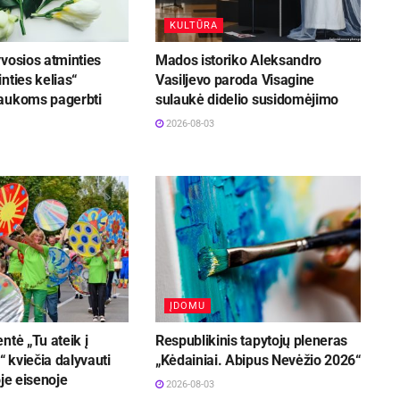
KULTŪRA
vosios atminties
Mados istoriko Aleksandro
nties kelias“
Vasiljevo paroda Visagine
aukoms pagerbti
sulaukė didelio susidomėjimo
2026-08-03
ĮDOMU
ntė „Tu ateik į
Respublikinis tapytojų pleneras
 kviečia dalyvauti
„Kėdainiai. Abipus Nevėžio 2026“
oje eisenoje
2026-08-03