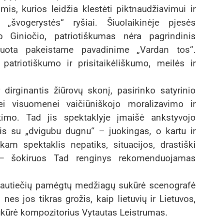
mis, kurios leidžia klestėti piktnaudžiavimui ir
švogerystės“ ryšiai. Šiuolaikinėje pjesės
ido Giniočio, patriotiškumas nėra pagrindinis
duota pakeistame pavadinime „Vardan tos“.
atriotiškumo ir prisitaikėliškumo, meilės ir
r dirginantis žiūrovų skonį, pasirinko satyrinio
ei visuomenei vaičiūniškojo moralizavimo ir
ėtimo. Tad jis spektaklyje įmaišė ankstyvojo
lis su „dvigubu dugnu“ – juokingas, o kartu ir
am spektaklis nepatiks, situacijos, drastiški
s – šokiruos Tad renginys rekomenduojamas
 tautiečių pamėgtų medžiagų sukūrė scenografė
es jos tikras grožis, kaip lietuvių ir Lietuvos,
sukūrė kompozitorius Vytautas Leistrumas.