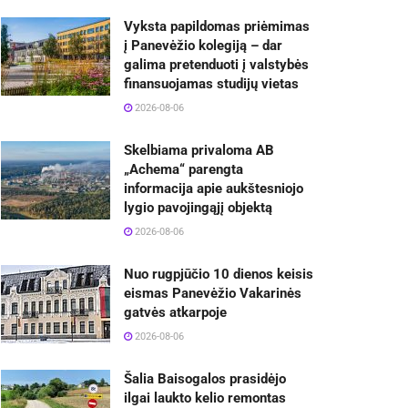
Vyksta papildomas priėmimas
į Panevėžio kolegiją – dar
galima pretenduoti į valstybės
finansuojamas studijų vietas
2026-08-06
Skelbiama privaloma AB
„Achema“ parengta
informacija apie aukštesniojo
lygio pavojingąjį objektą
2026-08-06
Nuo rugpjūčio 10 dienos keisis
eismas Panevėžio Vakarinės
gatvės atkarpoje
2026-08-06
Šalia Baisogalos prasidėjo
ilgai laukto kelio remontas