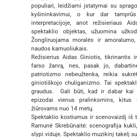
populiari, leidžiami įstatymai su sprago
kyšininkavimui, o kur dar tamprūs „
interpretacijoje, anot režisieriaus A
spektaklio objektas, užuomina užko
Žongliruojama moralės ir amoralumo, p
naudos kamuoliukais.
Režisierius Aidas Giniotis, tikrinantis i
farso žanrą, nes, pasak jo, dabartin
patriotizmo nebeužtenka, reikia sukr
giniotiškojo chuliganizmo. Tai spektak
graudus. Gali būti, kad ir dabar kai k
epizodai vienus pralinksmins, kitu
žiūrovams nuo 14 metų.
Spektaklio kostiumus ir scenovaizdį iš
Ramunė Skrebūnaitė: scenografija kukli, n
slypi viduje. Spektaklio muzikinį takelį 