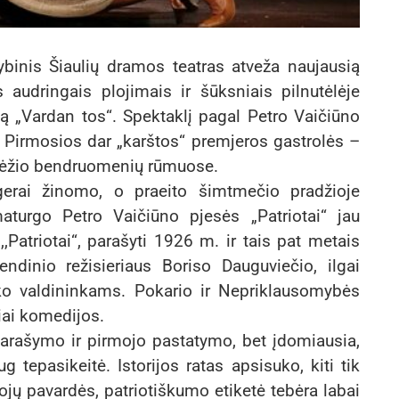
ybinis Šiaulių dramos teatras atveža naujausią
 audringais plojimais ir šūksniais pilnutėlėje
rsą „Vardan tos“. Spektaklį pagal Petro Vaičiūno
s. Pirmosios dar „karštos“ premjeros gastrolės –
evėžio bendruomenių rūmuose.
gerai žinomo, o praeito šimtmečio pradžioje
maturgo Petro Vaičiūno pjesės „Patriotai“ jau
,Patriotai“, parašyti 1926 m. ir tais pat metais
endinio režisieriaus Boriso Dauguviečio, ilgai
iko valdininkams. Pokario ir Nepriklausomybės
iai komedijos.
rašymo ir pirmojo pastatymo, bet įdomiausia,
 tepasikeitė. Istorijos ratas apsisuko, kiti tik
erojų pavardės, patriotiškumo etiketė tebėra labai