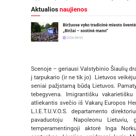
Aktualios
naujienos
Biržuose vyko tradicinė miesto šventė
„Biržai – sostinė mano“
2026-08-05
Scenoje – geriausi Valstybinio Šiaulių dram
į tarpukario (ir ne tik jo) Lietuvos veikėj
seniai pažįstamą būdą Lietuvos. Pamatyti
tebegyvena. Imigrantišku vakarietišku
atliekantis svečio iš Vakarų Europos He
L.I.E.T.U.V.O.S. departamento direkto
pavaduotoju Napoleonu Lietuviu, gy
temperamentingoji aktorė Inga Norku