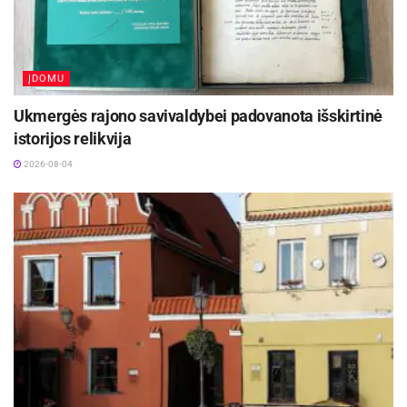
ĮDOMU
Ukmergės rajono savivaldybei padovanota išskirtinė
istorijos relikvija
2026-08-04