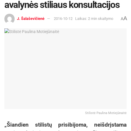
avalynės stiliaus konsultacijos
A
J. Šalaševičienė
2016-10-12
Laikas: 2 min skaitymo
A
Stilistė Paulina Motiejūnaitė
„Šiandien stilistų prisibijoma, neišdrįstama