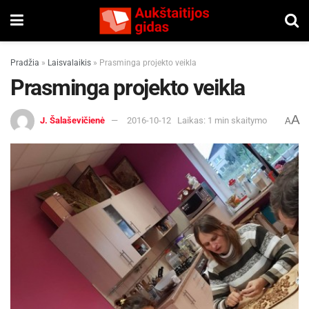
Pradžia
»
Laisvalaikis
»
Prasminga projekto veikla
Prasminga projekto veikla
A
J. Šalaševičienė
2016-10-12
Laikas: 1 min skaitymo
A