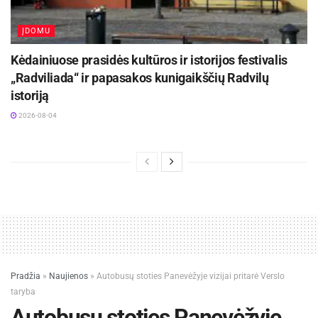
ĮDOMU
Kėdainiuose prasidės kultūros ir istorijos festivalis
„Radviliada“ ir papasakos kunigaikščių Radvilų
istoriją
2026-08-04
Pradžia
»
Naujienos
»
Autobusų stoties Panevėžyje vizijai pritarė Verslo
taryba
Autobusų stoties Panevėžyje