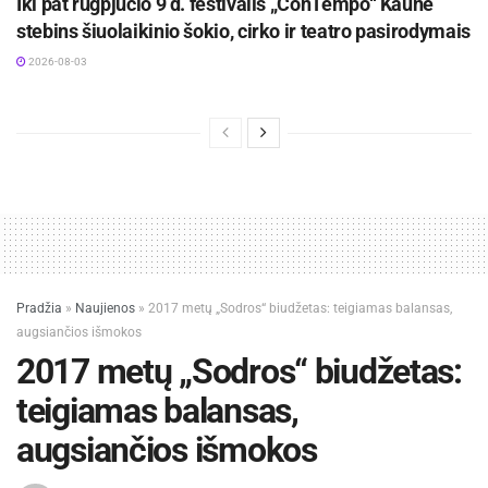
Iki pat rugpjūčio 9 d. festivalis „ConTempo“ Kaune
stebins šiuolaikinio šokio, cirko ir teatro pasirodymais
2026-08-03
Pradžia
»
Naujienos
»
2017 metų „Sodros“ biudžetas: teigiamas balansas,
augsiančios išmokos
2017 metų „Sodros“ biudžetas:
teigiamas balansas,
augsiančios išmokos