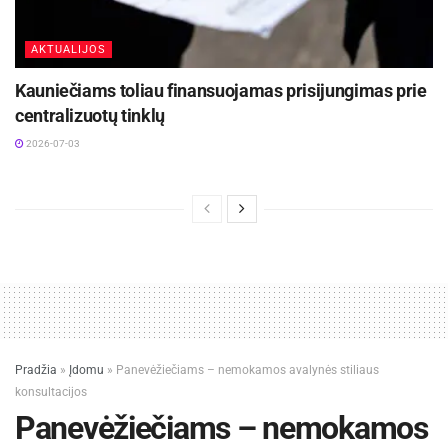
AKTUALIJOS
Kauniečiams toliau finansuojamas prisijungimas prie
centralizuotų tinklų
2026-07-03
Pradžia
»
Įdomu
»
Panevėžiečiams – nemokamos avalynės stiliaus
konsultacijos
Panevėžiečiams – nemokamos