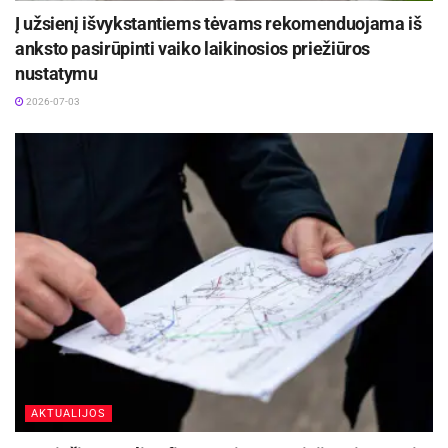
Į užsienį išvykstantiems tėvams rekomenduojama iš
anksto pasirūpinti vaiko laikinosios priežiūros
nustatymu
2026-07-03
AKTUALIJOS