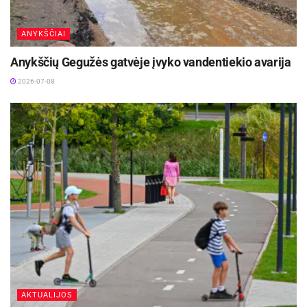
ANYKŠČIAI
Anykščių Gegužės gatvėje įvyko vandentiekio avarija
2026-07-08
-
+
1
2
Panevėžio miesto savivaldybės inf.
AKTUALIJOS