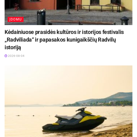
ĮDOMU
Kėdainiuose prasidės kultūros ir istorijos festivalis
„Radviliada“ ir papasakos kunigaikščių Radvilų
istoriją
-
+
2026-08-04
1
3
Giedrė MIČIŪNIENĖ,
Savanorė
Nuotraukos Olgos LUDZIŠ