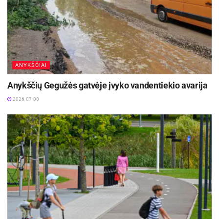
ANYKŠČIAI
Anykščių Gegužės gatvėje įvyko vandentiekio avarija
2026-07-08