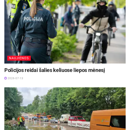
draudimo įstatymo pataisose numatytas nedarbo
socialinio draudimo įmokų augimas,
savarankiškai dirbančių asmenų socialinio
draudimo išplėtimas, tantjemų apmokestinimas,
planuojama, kartu atneš beveik 70 mln., kiti
pakeitimai – dar apie 20 mln. eurų didesnes
pajamas.
NAUJIENOS
BNS inf.
Policijos reidai šalies keliuose liepos mėnesį
2026-07-13