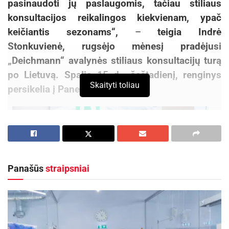
pasinaudoti jų paslaugomis, tačiau stiliaus
konsultacijos reikalingos kiekvienam, ypač
keičiantis sezonams“,
–
teigia Indrė
Stonkuvienė, rugsėjo mėnesį pradėjusi
„Deichmann“ avalynės stiliaus konsultacijų turą
po Lietuvą. Spalio
15 d., šeštadienį, renginys
Skaityti toliau
persikelia į Panevėžį.
Panašūs
straipsniai