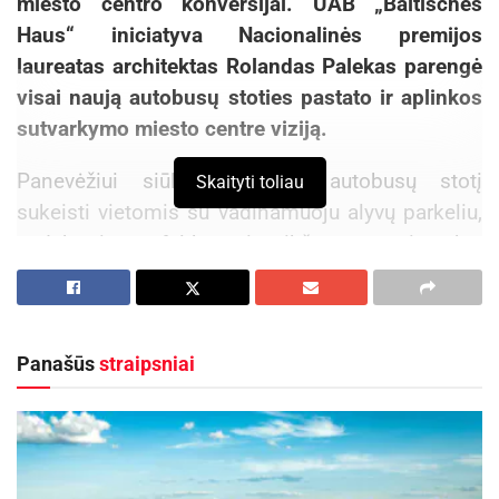
miesto centro konversijai. UAB „Baltisches
Haus“ iniciatyva Nacionalinės premijos
laureatas architektas Rolandas Palekas parengė
visai naują autobusų stoties pastato ir aplinkos
sutvarkymo miesto centre viziją.
Panevėžiui siūloma esamą autobusų stotį
Skaityti toliau
sukeisti vietomis su vadinamuoju alyvų parkeliu,
o dabartinę asfaltbetonio aikštę paversti parku.
Tokiu atveju žalioji zona persikeltų į teritorijos
vidų, arčiau stoties pastato. Stoties peronas
Panašūs
straipsniai