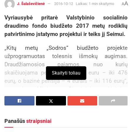
A
J. Šalaševičienė
2016-10-12
Laikas: 1 min skaitymo
A
Vyriausybė pritarė Valstybinio socialinio
draudimo fondo biudžeto 2017 metų rodiklių
patvirtinimo įstatymo projektui ir teiks jį Seimui.
„Kitų metų „Sodros“ biudžeto projekte
užprogramuotas tolesnis išmokų augimas.
Draudžiamosios pajamos, nuo kurių
skaičiuojama pensija, augs 31 euru – iki 476
Skaityti toliau
eurų, o bazinė pensija – 4 eurais – iki 116 eurų“,
– sako Ministras Pirmininkas Algirdas
Butkevičius.
Aktualios
naujienos
Panašūs
straipsniai
DHL perka „Venipak“ grupę: stiprins pozicijas