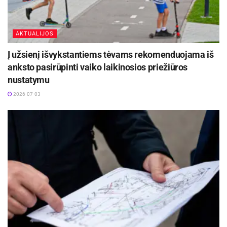
AKTUALIJOS
Į užsienį išvykstantiems tėvams rekomenduojama iš
anksto pasirūpinti vaiko laikinosios priežiūros
nustatymu
2026-07-03