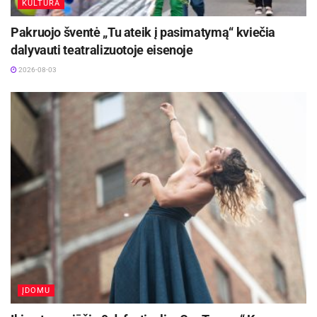
KULTŪRA
Pakruojo šventė „Tu ateik į pasimatymą“ kviečia
dalyvauti teatralizuotoje eisenoje
2026-08-03
ĮDOMU