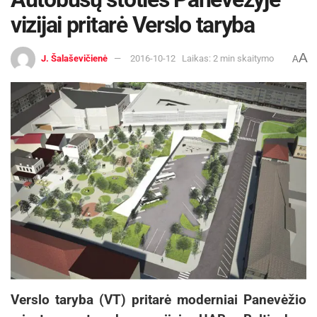
vizijai pritarė Verslo taryba
A
J. Šalaševičienė
2016-10-12
Laikas: 2 min skaitymo
A
Verslo taryba (VT) pritarė moderniai Panevėžio