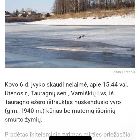
Ledas | Freepik
Kovo 6 d. įvyko skaudi nelaimė, apie 15.44 val.
Utenos r., Tauragnų sen., Varniškių I vs, iš
Tauragno ežero ištrauktas nuskendusio vyro
(gim. 1940 m.) kūnas be matomų išorinių
smurto žymių.
Pradėtas ikiteisminis tyrimas mirties priežasčiai