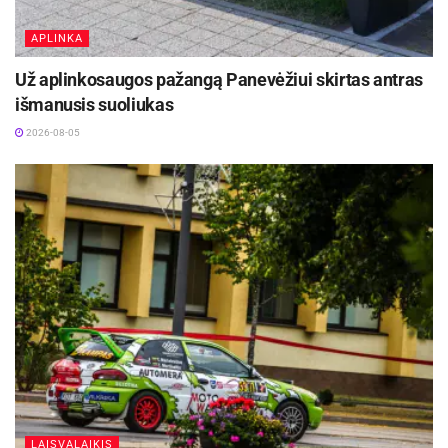
APLINKA
Už aplinkosaugos pažangą Panevėžiui skirtas antras
išmanusis suoliukas
2026-08-05
LAISVALAIKIS