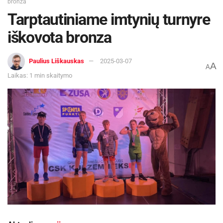
bronza
Tarptautiniame imtynių turnyre
iškovota bronza
Paulius Liškauskas
2025-03-07
A
A
Laikas: 1 min skaitymo