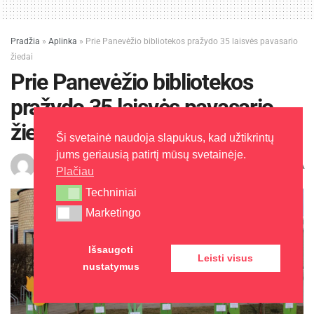
Pradžia
»
Aplinka
»
Prie Panevėžio bibliotekos pražydo 35 laisvės pavasario
žiedai
Prie Panevėžio bibliotekos
pražydo 35 laisvės pavasario
žiedai
Ši svetainė naudoja slapukus, kad užtikrintų
jums geriausią patirtį mūsų svetainėje.
A
Edita L.
2025-03-07
Laikas: 2 min skaitymo
A
Plačiau
Techniniai
Techniniai
Marketingo
Marketingo
Išsaugoti
Leisti visus
nustatymus