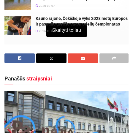
2026-08-07
Kauno rajone, Čekiškėje vyks 2028 metų Europos
ir pasaulio greičio automodelių čempionatas
Skaityti toliau
2026-08-07
Taline vyko Baltijos šalių uždarų patalpų jaunių
komandinis lengvosios atletikos čempionatas,
kuriame Lietuvos rinktinės sudėtyje varžėsi ir trys
Panevėžio sporto centro ugdytiniai – Smiltė
Panašūs
straipsniai
Paukštytė, Benas Malinauskas ir Rapolas
Juknius.
Trenerio Remigijaus Jakubausko ugdytinis Benas
Malinauskas dalyvavo 400 m bėgimo ir 4×400 m
mišrios estafetės rungtyse. Sportininkas 400 m
distanciją įveikė ketvirtas, o estafetės rungtyje su