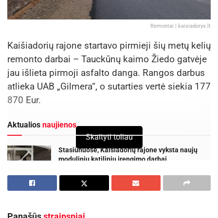
Remontai | kaisiadorys.lt
Kaišiadorių rajone startavo pirmieji šių metų kelių
remonto darbai – Tauckūnų kaimo Žiedo gatvėje
jau išlieta pirmoji asfalto danga. Rangos darbus
atlieka UAB „Gilmera“, o sutarties vertė siekia 177
870 Eur.
Aktualios
naujienos
Skaityti toliau
Stasiūnuose, Kaišiadorių rajone vyksta naujų
modulinių katilinių įrengimo darbai
2026-07-28
DHL perka „Venipak“ grupę: stiprins pozicijas
Baltijos šalyse
2026-07-28
Panašūs
straipsniai