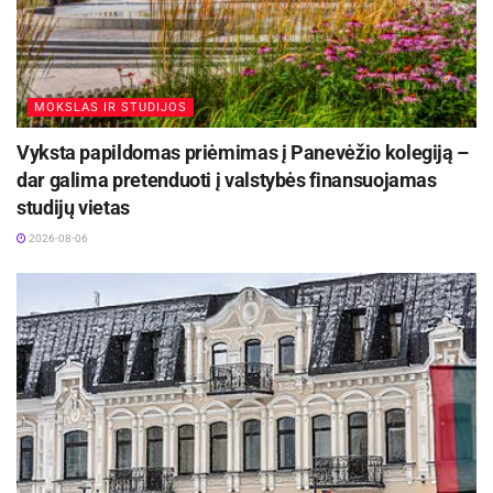
jaunuosius sportininkus.
MOKSLAS IR STUDIJOS
Vyksta papildomas priėmimas į Panevėžio kolegiją –
dar galima pretenduoti į valstybės finansuojamas
studijų vietas
2026-08-06