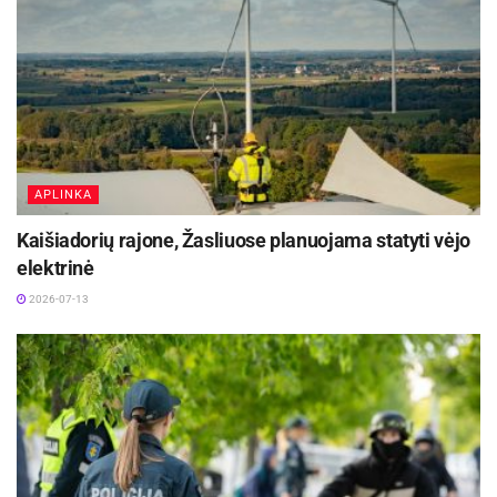
APLINKA
Kaišiadorių rajone, Žasliuose planuojama statyti vėjo
elektrinė
2026-07-13