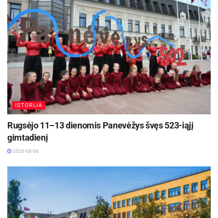
medaliu. Kaimyninėje Latvijoje vykusiame turnyre
dalyvavo ir daugiau Panevėžio sporto centro
ugdytinių, prizinių vietų jiems užimti nepavyko,
tačiau jaunieji sportininkai pasisėmė
neįkainojamos patirties.
Saldus mieste vykusiame graikų-romėnų imtynių
turnyre ant tatamio susikovė Lietuvos, Latvijos ir
ISTORIJA
Estijos imtynininkai.
Rugsėjo 11–13 dienomis Panevėžys švęs 523-iąjį
gimtadienį
2026-08-06
Žymos:
Panevėžio sporto centras