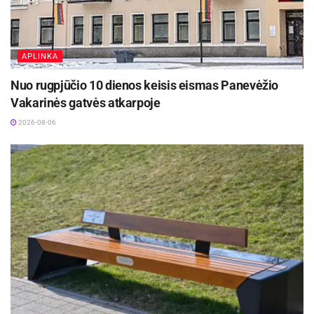
APLINKA
Nuo rugpjūčio 10 dienos keisis eismas Panevėžio
Vakarinės gatvės atkarpoje
2026-08-06