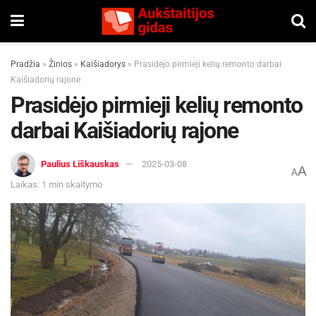
Pradžia
»
Žinios
»
Kaišiadorys
»
Prasidėjo pirmieji kelių remonto darbai
Kaišiadorių rajone
Prasidėjo pirmieji kelių remonto
darbai Kaišiadorių rajone
Paulius Liškauskas
2025-03-08
A
A
Laikas: 1 min skaitymo