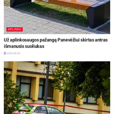
APLINKA
Už aplinkosaugos pažangą Panevėžiui skirtas antras
išmanusis suoliukas
2026-08-05