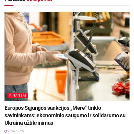
Remontuojama 320 metrų ilgio kelio atkarpa,
kurios plotis po darbų sieks 5,5 metro.
Tai pirmasis iš daugelio planuotų infrastruktūros
gerinimo projektų rajone šiais metais.
Šaltinis:
Kaišiadorių rajono savivaldybė
Žymos:
Infrastruktūra
Kaišiadorių rajono savivaldybė
FINANSAI
Europos Sąjungos sankcijos „Mere“ tinklo
savininkams: ekonominio saugumo ir solidarumo su
Ukraina užtikrinimas
2026-07-25