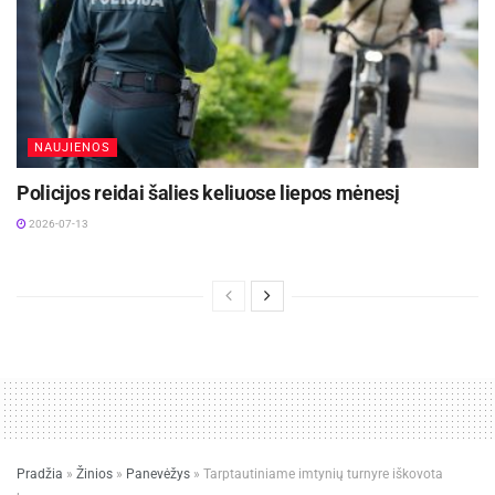
NAUJIENOS
Policijos reidai šalies keliuose liepos mėnesį
2026-07-13
Pradžia
»
Žinios
»
Panevėžys
»
Tarptautiniame imtynių turnyre iškovota