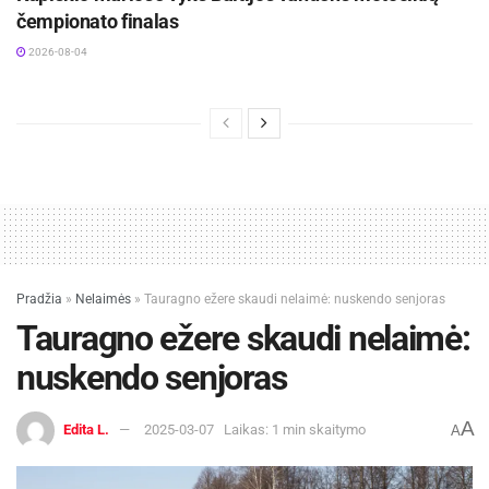
čempionato finalas
2026-08-04
Pradžia
»
Nelaimės
»
Tauragno ežere skaudi nelaimė: nuskendo senjoras
Tauragno ežere skaudi nelaimė:
nuskendo senjoras
A
Edita L.
2025-03-07
Laikas: 1 min skaitymo
A