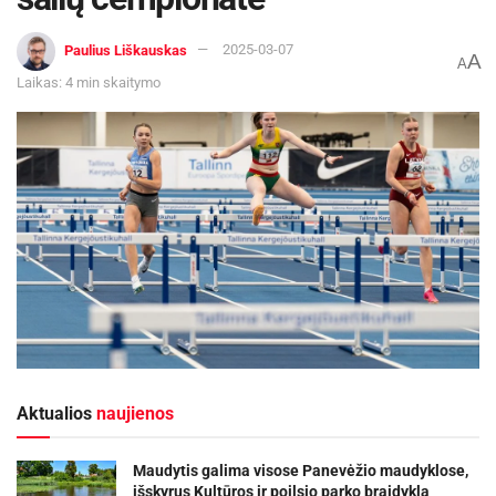
Paulius Liškauskas
2025-03-07
A
A
Laikas: 4 min skaitymo
Aktualios
naujienos
Maudytis galima visose Panevėžio maudyklose,
išskyrus Kultūros ir poilsio parko braidyklą