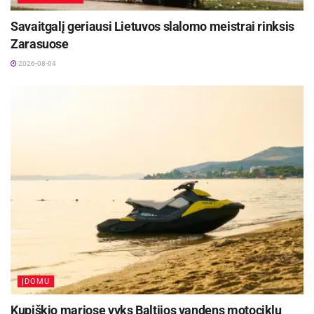
Savaitgalį geriausi Lietuvos slalomo meistrai rinksis
Zarasuose
2026-08-04
Žymos:
Panevėžio sporto centras
ĮDOMU
Kupiškio mariose vyks Baltijos vandens motociklų