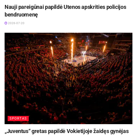
Nauji pareigūnai papildė Utenos apskrities policijos
bendruomenę
2026-07-20
SPORTAS
„Juventus“ gretas papildė Vokietijoje žaidęs gynėjas