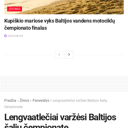
ĮDOMU
Kupiškio mariose vyks Baltijos vandens motociklų
čempionato finalas
2026-08-04
Pradžia
»
Žinios
»
Panevėžys
»
Lengvaatlečiai varžėsi Baltijos šalių
čempionate
Lengvaatlečiai varžėsi Baltijos
šalių čempionate