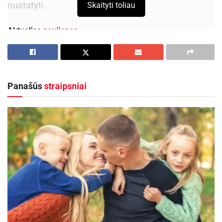
nustatyti.
Skaityti toliau
Aktualios
naujienos
Rugpjūčio 11-ąją Utenoje vyks nacionalinės
„Maisto banko“ civilinės saugos pratybos
2026-08-06
Panašūs
straipsniai
Liūdnos žinios: šiemet jau nuskendo 46 žmonės,
dažnai pažįstamose maudynių vietose
2026-07-23
Šaltinis:
Utenos aps. VPK
Žymos:
Tauragno ežeras