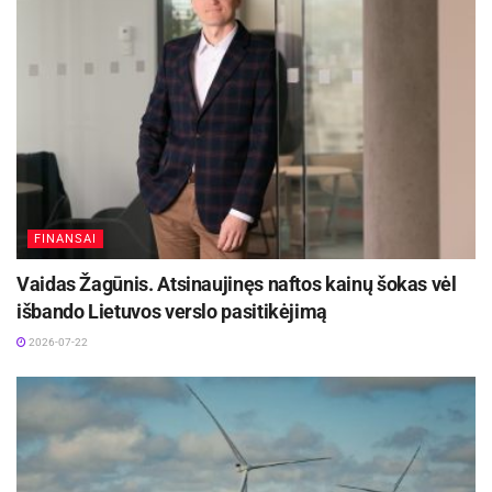
FINANSAI
Vaidas Žagūnis. Atsinaujinęs naftos kainų šokas vėl
išbando Lietuvos verslo pasitikėjimą
2026-07-22