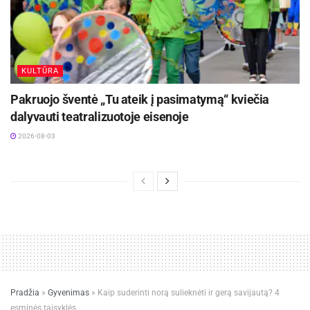
KULTŪRA
Pakruojo šventė „Tu ateik į pasimatymą“ kviečia
dalyvauti teatralizuotoje eisenoje
2026-08-03
Pradžia
»
Gyvenimas
»
Kaip suderinti norą sulieknėti ir gerą savijautą? 4
esminės taisyklės