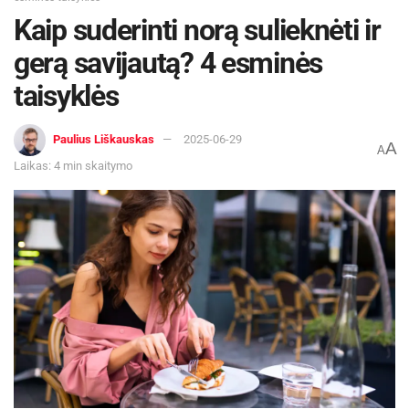
Kaip suderinti norą sulieknėti ir
gerą savijautą? 4 esminės
taisyklės
Paulius Liškauskas
2025-06-29
A
A
Laikas: 4 min skaitymo