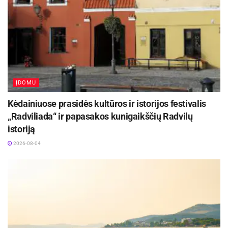
ĮDOMU
Kėdainiuose prasidės kultūros ir istorijos festivalis
„Radviliada“ ir papasakos kunigaikščių Radvilų
istoriją
2026-08-04