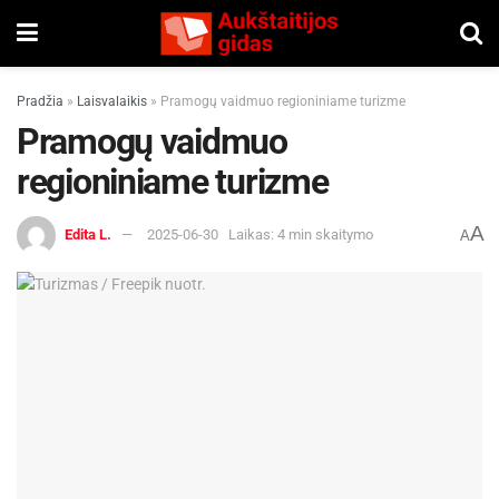
Pradžia
»
Laisvalaikis
»
Pramogų vaidmuo regioniniame turizme
Pramogų vaidmuo
regioniniame turizme
A
Edita L.
2025-06-30
Laikas: 4 min skaitymo
A