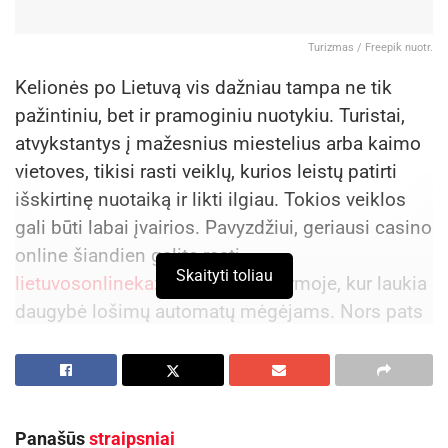
Turizmas / Freepik nuotr.
Kelionės po Lietuvą vis dažniau tampa ne tik
pažintiniu, bet ir pramoginiu nuotykiu. Turistai,
atvykstantys į mažesnius miestelius arba kaimo
vietoves, tikisi rasti veiklų, kurios leistų patirti
išskirtinę nuotaiką ir likti ilgiau. Tokios veiklos
gali būti labai įvairios. Pavyzdžiui, geriausi casino
online šiandien galite rasti
Skaityti toliau
lietuvosonlinekazino.com
platformoje, kur laukia
daugybė lošimų automatų mėgėjams. Nors pats
žaidimas vyksta internete, jis formuoja naujus
įpročius ir kelionės tikslus: žmonės renkasi
regionus, kuriuose yra patrauklių nakvynės vietų,
ramaus poilsio ir stabilaus interneto ryšio. Tad
Panašūs
straipsniai