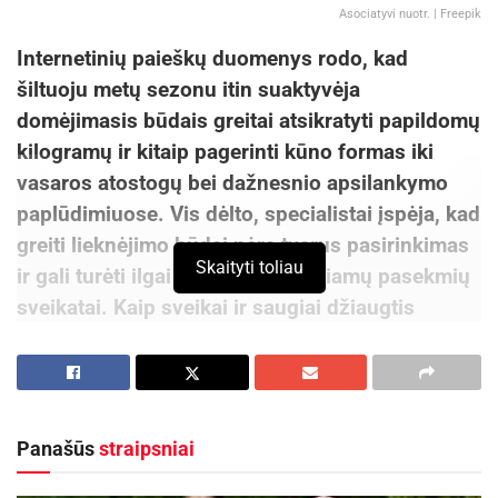
Asociatyvi nuotr. | Freepik
Internetinių paieškų duomenys rodo, kad
šiltuoju metų sezonu itin suaktyvėja
domėjimasis būdais greitai atsikratyti papildomų
kilogramų ir kitaip pagerinti kūno formas iki
vasaros atostogų bei dažnesnio apsilankymo
paplūdimiuose. Vis dėlto, specialistai įspėja, kad
greiti lieknėjimo būdai nėra tvarus pasirinkimas
Skaityti toliau
ir gali turėti ilgai išliekančių neigiamų pasekmių
sveikatai. Kaip sveikai ir saugiai džiaugtis
dailesnėmis kūno formomis ir neprarasti geros
savijautos, pataria vaistinių tinklo „Camelia“
vaistininkė Julija Aganauskaitė-Žukaitė.
Panašūs
straipsniai
Siekdami dailesnių kūno formų dažnai tikimės
greito rezultato. Tačiau sveikatos specialistai