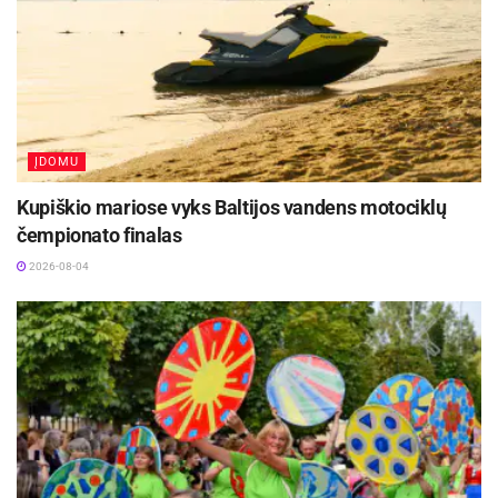
ĮDOMU
Kupiškio mariose vyks Baltijos vandens motociklų
čempionato finalas
2026-08-04