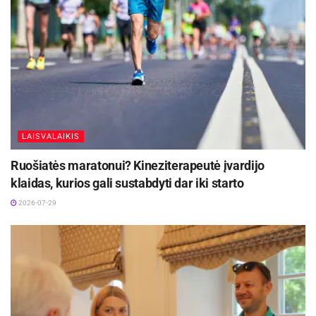
organizmas suvoks sotumą ir nepersivalgysime“,
– pataria J. Aganauskaitė-Žukaitė.
Aktualios
naujienos
Iki dešimtadalio skubiosios medicinos pagalbos
paslaugų galės būti suteiktos išplėstinės
praktikos slaugytojų
LAISVALAIKIS
2026-08-06
Ruošiatės maratonui? Kineziterapeutė įvardijo
Jonavos ligoninėje gimė 300-asis šių metų
klaidas, kurios gali sustabdyti dar iki starto
kūdikis
2026-08-04
2026-07-29
Anot vaistininkės, kai kuriems naudinga vesti
suvartojamo maisto žurnalą ar į priekį suplanuoti
ir pasiruošti, kada ir ką valgysite. Tai padėtų
lengviau pastebėti, kas padeda arba trukdo