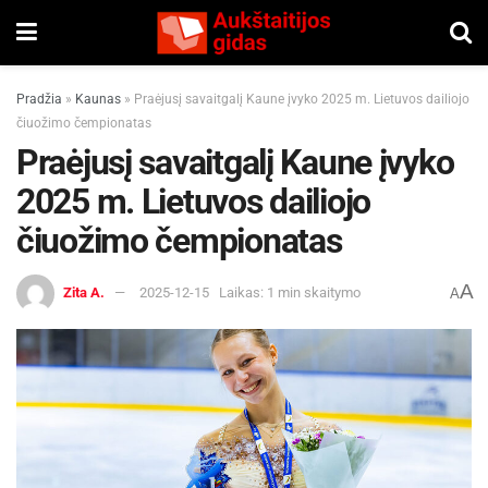
Pradžia
»
Kaunas
»
Praėjusį savaitgalį Kaune įvyko 2025 m. Lietuvos dailiojo
čiuožimo čempionatas
Praėjusį savaitgalį Kaune įvyko
2025 m. Lietuvos dailiojo
čiuožimo čempionatas
A
Zita A.
2025-12-15
Laikas: 1 min skaitymo
A