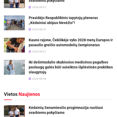
svarbiems pokyčiams
2026-08-07
Prasidėjo Respublikinis tapytojų pleneras
„Kėdainiai abipus Nevėžio“!
2026-08-07
Kauno rajone, Čekiškėje vyks 2028 metų Europos ir
pasaulio greičio automodelių čempionatas
2026-08-07
Iki dešimtadalio skubiosios medicinos pagalbos
paslaugų galės būti suteiktos išplėstinės praktikos
slaugytojų
2026-08-06
Vietos
Naujienos
Kėdainių Senamiesčio progimnazija ruošiasi
svarbiems pokyčiams