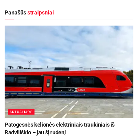
Nuo rugpjūčio 10 dienos keisis eismas Panevėžio
Panašūs
straipsniai
Vakarinės gatvės atkarpoje
2026-08-06
Šalia Baisogalos prasidėjo ilgai laukto kelio
remontas
2026-08-05
Šaltinis:
Švenčionių rajono savivaldybės administracija
AKTUALIJOS
Patogesnės kelionės elektriniais traukiniais iš
Radviliškio – jau šį rudenį