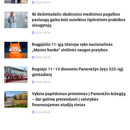
2026-08-07
Iki dešimtadalio skubiosios medicinos pagalbos
paslaugų galės būti suteiktos išplėstinės praktikos
slaugytojų
2026-08-06
Rugpjūčio 11-ąją Utenoje vyks nacionalinės
„Maisto banko“ civilinės saugos pratybos
2026-08-06
Rugsėjo 11–13 dienomis Panevėžys švęs 523-iąjį
gimtadienį
2026-08-06
Vyksta papildomas priėmimas į Panevėžio kolegiją
– dar galima pretenduoti į valstybės
finansuojamas studijų vietas
2026-08-06