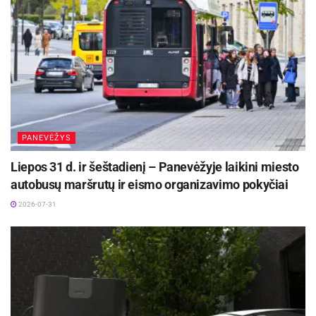
PANEVĖŽYS
Liepos 31 d. ir šeštadienį – Panevėžyje laikini miesto
autobusų maršrutų ir eismo organizavimo pokyčiai
2026-07-31