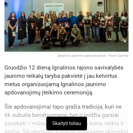
Ignalinos jaunimo apdovanojimai | Pavel Spornyj
Gruodžio 12 dieną Ignalinos rajono savivalybės
jaunimo reikalų taryba pakvietė į jau ketvirtus
metus organizuojamą Ignalinos jaunimo
apdovanojimų įteikimo ceremoniją.
Šie apdovanojimai tapo gražia tradicija, kuri ne
tik suburia bendruomenę, bet ir leidžia garsiai
pasakyti – mūsų rajono jaunimas kuria, veikia ir
Skaityti toliau
keičia. Tai renginys, kuriame sustojame akimirkai