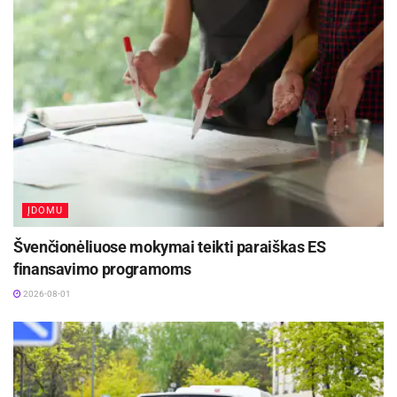
ĮDOMU
Švenčionėliuose mokymai teikti paraiškas ES
finansavimo programoms
2026-08-01