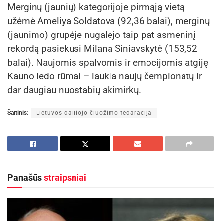
Merginų (jaunių) kategorijoje pirmąją vietą
užėmė Ameliya Soldatova (92,36 balai), merginų
(jaunimo) grupėje nugalėjo taip pat asmeninį
rekordą pasiekusi Milana Siniavskytė (153,52
balai). Naujomis spalvomis ir emocijomis atgiję
Kauno ledo rūmai – laukia naujų čempionatų ir
dar daugiau nuostabių akimirkų.
Šaltinis:
Lietuvos dailiojo čiuožimo fedaracija
Panašūs
straipsniai