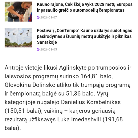
Kauno rajone, Čekiškėje vyks 2028 metų Europos
ir pasaulio greičio automodelių čempionatas
2026-08-07
Festivalį „ConTempo“ Kaune uždarys sudėtingas
pasirodymas aštuonių metrų aukštyje ir piknikas
Santakoje
2026-08-05
Antroje vietoje likusi Aglinskytė po trumposios ir
laisvosios programų surinko 164,81 balo,
Glovokina-Dolinskė atliko tik trumpąją programą
ir čempionatą baigė su 51,36 balo. Vyrų
kategorijoje nugalėjo Danielius Korabelnikas
(150,51 balai), vaikinų – karjeros geriausią
rezultatą užfiksavęs Luka Imedashvili (191,68
balai).