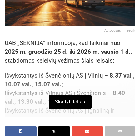
Autobusas | Freepik
UAB „SEKNIJA“ informuoja, kad laikinai nuo
2025 m. gruodžio 25 d. iki 2026 m. sausio 1 d.
,
stabdomas keleivių vežimas šiais reisais:
Išvykstantys iš Švenčionių AS į Vilnių –
8.37 val.,
10.07 val., 15.07 val.;
Išvykstantys iš Vilnius AS į Švenčionis –
8.40
val., 13.30 val., 18.00 val.;
Skaityti toliau
Išvykstantys iš Švenčionių AS į Ignaliną ir
Visaginą –
10.15 val., 15.05 val., 19.35 val.
Aktualios
naujienos