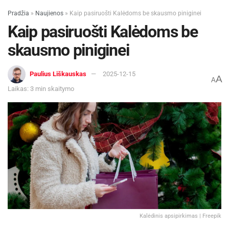
Pradžia
»
Naujienos
»
Kaip pasiruošti Kalėdoms be skausmo piniginei
Kaip pasiruošti Kalėdoms be
skausmo piniginei
Paulius Liškauskas
2025-12-15
A
A
Laikas: 3 min skaitymo
Kalėdinis apsipirkimas | Freepik