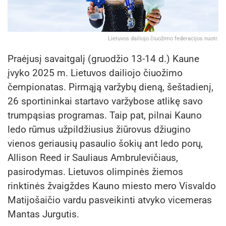
Lietuvos dailiojo čiuožimo federacijos nuotr.
Praėjusį savaitgalį (gruodžio 13-14 d.) Kaune
įvyko 2025 m. Lietuvos dailiojo čiuožimo
čempionatas. Pirmąją varžybų dieną, šeštadienį,
26 sportininkai startavo varžybose atlikę savo
trumpąsias programas. Taip pat, pilnai Kauno
ledo rūmus užpildžiusius žiūrovus džiugino
vienos geriausių pasaulio šokių ant ledo porų,
Allison Reed ir Sauliaus Ambrulevičiaus,
pasirodymas. Lietuvos olimpinės žiemos
rinktinės žvaigždes Kauno miesto mero Visvaldo
Matijošaičio vardu pasveikinti atvyko vicemeras
Mantas Jurgutis.