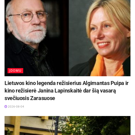
ĮDOMU
Lietuvos kino legenda režisierius Algimantas Puipa ir
kino režisierė Janina Lapinskaitė dar šią vasarą
svečiuosis Zarasuose
2026-08-04