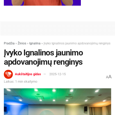
Pradžia
»
Žinios
»
Ignalina
»
Įvyko Ignalinos jaunimo apdovanojimų renginys
Įvyko Ignalinos jaunimo
apdovanojimų renginys
Aukštaitijos gidas
2025-12-15
A
A
Laikas: 1 min skaitymo