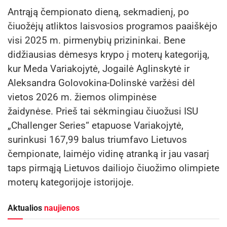
Antrąją čempionato dieną, sekmadienį, po
čiuožėjų atliktos laisvosios programos paaiškėjo
visi 2025 m. pirmenybių prizininkai. Bene
didžiausias dėmesys krypo į moterų kategoriją,
kur Meda Variakojytė, Jogailė Aglinskytė ir
Aleksandra Golovokina-Dolinskė varžėsi dėl
vietos 2026 m. žiemos olimpinėse
žaidynėse. Prieš tai sėkmingiau čiuožusi ISU
„Challenger Series“ etapuose Variakojytė,
surinkusi 167,99 balus triumfavo Lietuvos
čempionate, laimėjo vidinę atranką ir jau vasarį
taps pirmąją Lietuvos dailiojo čiuožimo olimpiete
moterų kategorijoje istorijoje.
Aktualios
naujienos