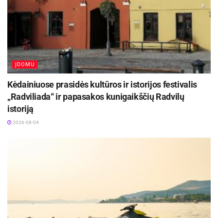
ĮDOMU
Kėdainiuose prasidės kultūros ir istorijos festivalis
„Radviliada“ ir papasakos kunigaikščių Radvilų
istoriją
2026-08-04