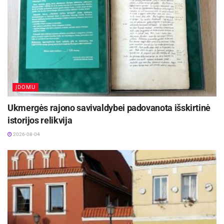
ĮDOMU
Ukmergės rajono savivaldybei padovanota išskirtinė
istorijos relikvija
2026-08-04