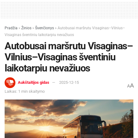
Pradžia
»
Žinios
»
Švenčionys
»
Autobusai maršrutu Visaginas–Vilnius–
Visaginas šventiniu laikotarpiu nevažiuos
Autobusai maršrutu Visaginas–
Vilnius–Visaginas šventiniu
laikotarpiu nevažiuos
Aukštaitijos gidas
2025-12-15
A
A
Laikas: 1 min skaitymo