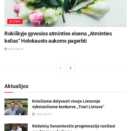
ĮDOMU
Rokiškyje gyvosios atminties eisena „Atminties
kelias“ Holokausto aukoms pagerbti
2026-08-04
Aktualijos
Kviečiama dalyvauti visoje Lietuvoje
vykstančiame konkurse „Tvari Lietuva“
2026-08-07
Kėdainių Senamiesčio progimnazija ruošiasi