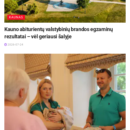
KAUNAS
Kauno abiturientų valstybinių brandos egzaminų
rezultatai – vėl geriausi šalyje
2026-07-24