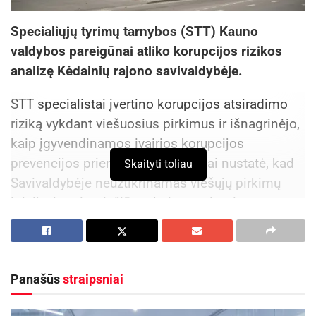
Specialiųjų tyrimų tarnybos (STT) Kauno
valdybos pareigūnai atliko korupcijos rizikos
analizę Kėdainių rajono savivaldybėje.
STT specialistai įvertino korupcijos atsiradimo
riziką vykdant viešuosius pirkimus ir išnagrinėjo,
kaip įgyvendinamos įvairios korupcijos
prevencijos priemonės. Pareigūnai nustatė, kad
Skaityti toliau
Savivaldybėje neužtikrinamas viešųjų pirkimų
inicijavimo ir priežiūros bei organizavimo
funkcijų atskyrimas, o tai didina korupcijos
atsiradimo galimybes.
Panašūs
straipsniai
Aktualios
naujienos
Kviečiama dalyvauti visoje Lietuvoje