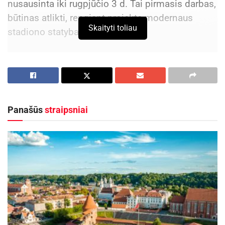
nusausinta iki rugpjūčio 3 d. Tai pirmasis darbas,
būtinas atlikti, rengiant projektą modernaus
Skaityti toliau
stadiono statybai.
Aktualios
naujienos
DHL perka „Venipak“ grupę: stiprins pozicijas
Baltijos šalyse
2026-07-28
Panašūs
straipsniai
Europos Sąjungos sankcijos „Mere“ tinklo
savininkams: ekonominio saugumo ir solidarumo
su Ukraina užtikrinimas
2026-07-25