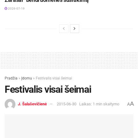
2026-07-19
Pradžia
»
Įdomu
»
Festivalis visai šeimai
Festivalis visai šeimai
A
J. Šalaševičienė
2015-06-30
Laikas: 1 min skaitymo
A