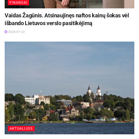
FINANSAI
Vaidas Žagūnis. Atsinaujinęs naftos kainų šokas vėl
išbando Lietuvos verslo pasitikėjimą
2026-07-22
AKTUALIJOS