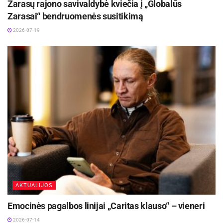
Zarasų rajono savivaldybė kviečia į „Globalūs
Zarasai“ bendruomenės susitikimą
2026-07-19
AKTUALIJOS
Emocinės pagalbos linijai „Caritas klauso“ – vieneri
2026-07-14