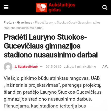
Pradžia
»
Gyvenimas
»
Pradėti Lauryno Stuokos-Gucevičiaus gimnazijos
stadiono nusausinimo darbai
Pradėti Lauryno Stuokos-
Gucevičiaus gimnazijos
stadiono nusausinimo darbai
A
J. Šalaševičienė
2015-06-30
Laikas: 1 min skaitymo
A
Viešojo pirkimo būdu atrinktas rangovas, UAB
„Inžinerinis projektavimas“, parengęs projektą,
šiandien pradėjo Lauryno Stuokos-Gucevičiaus
gimnazijos stadiono nusausinimo darbus.
Planuojama, kad stadiono teritorija bus