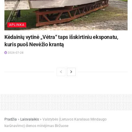
APLINKA
Kėdainių vytinė „Vėtra“ taps išskirtiniu eksponatu,
kuris puoš Nevėžio krantą
2026-07-28
Pradžia
»
Laisvalaikis
»
Valstybės (Lietuvos Karaliaus Mindaugo
karūnavimo) dienos minėjimas Biržuose