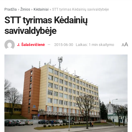
Pradžia
»
Žinios
»
Kėdainiai
»
STT tyrimas Kėdainių savivaldybėje
STT tyrimas Kėdainių
savivaldybėje
A
J. Šalaševičienė
2015-06-30
Laikas: 1 min skaitymo
A