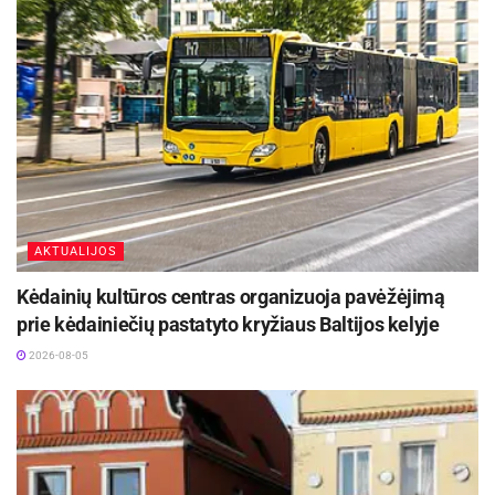
prevencijos priemonių, tačiau visuomenė ir ypač
vietos bendruomenė apie tai beveik
neinformuojama. Savivaldybės Antikorupcijos
komisija turėtų aktyviau prisidėti prie korupcijos
prevencijos politikos įgyvendinimo ir skaidrumo
didinimo.
AKTUALIJOS
Kėdainių kultūros centras organizuoja pavėžėjimą
prie kėdainiečių pastatyto kryžiaus Baltijos kelyje
2026-08-05