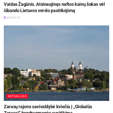
Vaidas Žagūnis. Atsinaujinęs naftos kainų šokas vėl
išbando Lietuvos verslo pasitikėjimą
2026-07-22
AKTUALIJOS
Zarasų rajono savivaldybė kviečia į „Globalūs
Zarasai“ bendruomenės susitikimą