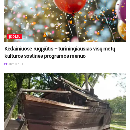
ĮDOMU
Kėdainiuose rugpjūtis – turiningiausias visų metų
kultūros sostinės programos mėnuo
2026-07-31