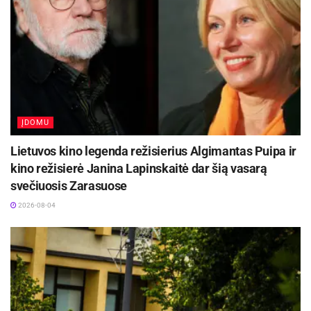
ĮDOMU
Lietuvos kino legenda režisierius Algimantas Puipa ir
kino režisierė Janina Lapinskaitė dar šią vasarą
svečiuosis Zarasuose
2026-08-04