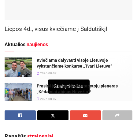
Liepos 4d., visus kviečiame į Saldutiškį!
Aktualios
naujienos
Kviečiama dalyvauti visoje Lietuvoje
vykstančiame konkurse „Tvari Lietuva“
2026-08-07
Skaityti toliau
Prasidėjo Respublikinis tapytojų pleneras
„Kėdainiai abipus Nevėžio“!
2026-08-07
Panašūs
straipsniai