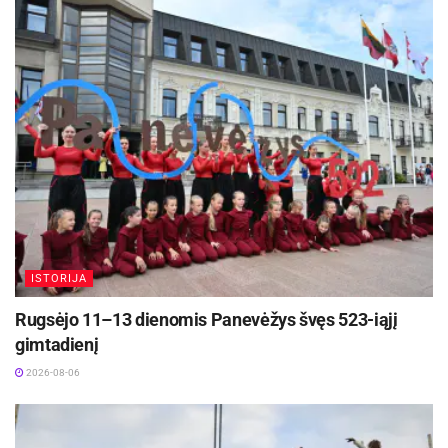
ISTORIJA
Rugsėjo 11–13 dienomis Panevėžys švęs 523-iąjį
gimtadienį
2026-08-06