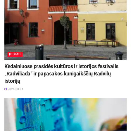
ĮDOMU
Kėdainiuose prasidės kultūros ir istorijos festivalis
„Radviliada“ ir papasakos kunigaikščių Radvilų
istoriją
2026-08-04