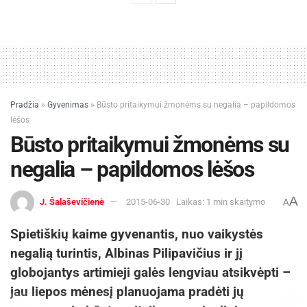
Pradžia
»
Gyvenimas
»
Būsto pritaikymui žmonėms su negalia – papildomos
lėšos
Būsto pritaikymui žmonėms su
negalia – papildomos lėšos
A
J. Šalaševičienė
2015-06-30
Laikas: 1 min skaitymo
A
Spietiškių kaime gyvenantis, nuo vaikystės
negalią turintis, Albinas Pilipavičius ir jį
globojantys artimieji galės lengviau atsikvėpti –
jau liepos mėnesį planuojama pradėti jų