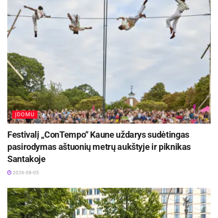
ĮDOMU
Festivalį „ConTempo“ Kaune uždarys sudėtingas
pasirodymas aštuonių metrų aukštyje ir piknikas
Santakoje
2026-08-05