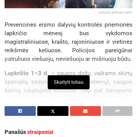
Lietuvos policija nuotr.
Prevencinės eismo dalyvių kontrolės priemonės
lapkričio mėnesį bus vykdomos
magistraliniuose, krašto, rajoniniuose ir vietinės
reikšmės keliuose. Policijos pareigūnai
patruliuos viešuoju, neviešuoju ar mišriuoju būdu.
Lapkričio 1–3 d.
– saugos diržų, vaikams skirtų
specialių sėdynių (prisegimo sistemų), saugos
Skaityti toliau
šalmų naudojimo kontrolė. Taip pat transporto
priemonių vairuotojų veiklos, nesusijusios su
vairavimu (naudojimasis mobiliojo ryšio
priemonėmis vairuojant, kai neturima laisvų
rankų įrangos, ir pan.), kontrolė.
Panašūs
straipsniai