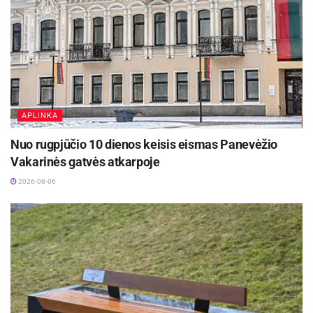
APLINKA
Nuo rugpjūčio 10 dienos keisis eismas Panevėžio
Vakarinės gatvės atkarpoje
2026-08-06