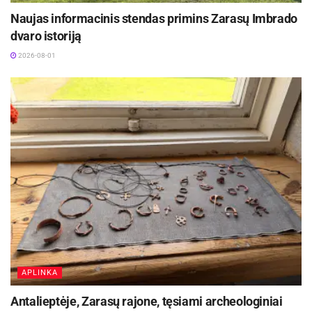
Naujas informacinis stendas primins Zarasų Imbrado
dvaro istoriją
2026-08-01
APLINKA
Antalieptėje, Zarasų rajone, tęsiami archeologiniai