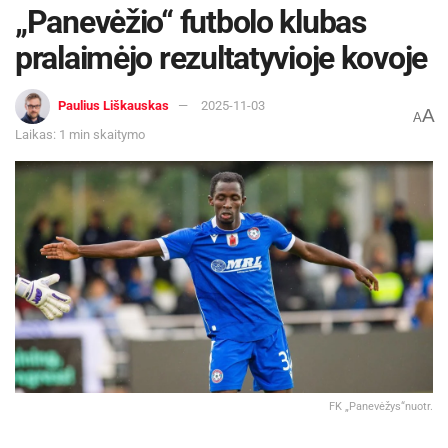
„Panevėžio“ futbolo klubas
pralaimėjo rezultatyvioje kovoje
Paulius Liškauskas
2025-11-03
A
A
Laikas: 1 min skaitymo
FK „Panevėžys“nuotr.