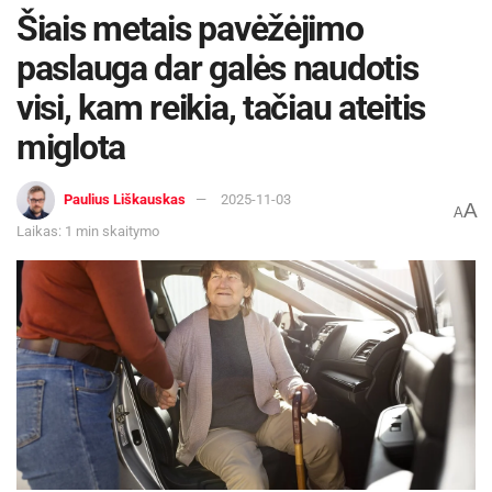
Šiais metais pavėžėjimo
paslauga dar galės naudotis
visi, kam reikia, tačiau ateitis
miglota
Paulius Liškauskas
2025-11-03
A
A
Laikas: 1 min skaitymo