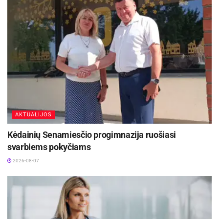
Nuo lapkričio 1 d. dėl pavėžėjimo paslaugų galės
kreiptis pacientai, kurie dėl savo sveikatos
būklės ar dėl socialinių ir ekonominių priežasčių
negali naudotis nei individualiu, nei viešuoju
transportu, arba reikiamu metu nėra teikiamos
viešojo transporto paslaugos. Pavėžėjimo
paslauga gali būti teikiama šiais atvejais:
AKTUALIJOS
Kėdainių Senamiesčio progimnazija ruošiasi
svarbiems pokyčiams
2026-08-07