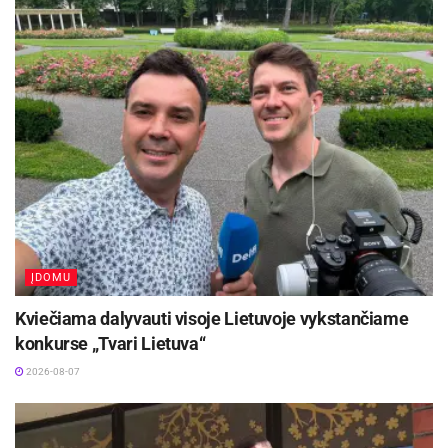
anksčiau. Deja, kitiems metams suplanuotas
panašus lėšų kiekis, kaip šiemet, todėl metų
pabaigoje turėsime dar kartą atidžiai įvertinti
pavėžėjimo poreikį, įkainius ir teikimo kriterijus,
kad ateityje išvengtume šių paslaugų ribojimo
arba stabdymo“, – teigia sveikatos apsaugos
viceministrė Laimutė Vaidelienė.
Aktualios
naujienos
ĮDOMU
„Globalūs Zarasai“ subūrė kraštiečius iš įvairių
pasaulio kampelių
Kviečiama dalyvauti visoje Lietuvoje vykstančiame
2026-08-08
konkurse „Tvari Lietuva“
Europos sveikatos draudimo kortelę gali pakeisti
2026-08-07
sertifikatas
2026-08-07