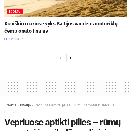
ĮDOMU
Kupiškio mariose vyks Baltijos vandens motociklų
čempionato finalas
2026-08-04
Pradžia
»
Istorija
»
Vepriuose aptikti pilies – rūmų pamatai ir unikalūs
radiniai
Vepriuose aptikti pilies – rūmų