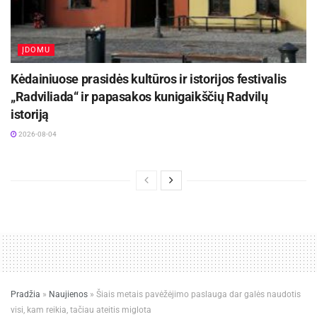
ĮDOMU
Kėdainiuose prasidės kultūros ir istorijos festivalis
„Radviliada“ ir papasakos kunigaikščių Radvilų
istoriją
2026-08-04
Pradžia
»
Naujienos
»
Šiais metais pavėžėjimo paslauga dar galės naudotis
visi, kam reikia, tačiau ateitis miglota