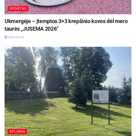
SPORTAS
Šaltinis:
Ukmergės rajono savivaldybė
Ukmergėje – įtemptos 3×3 krepšinio kovos dėl mero
taurės „JUSEMA 2026“
2026-08-03
APLINKA