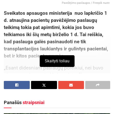
Pavežėjimo paslaugos / Freepik nuotr.
Sveikatos apsaugos ministerija nuo lapkričio 1
d. atnaujina pacientų pavėžėjimo paslaugų
teikimą tokia pat apimtimi, kokia jos buvo
teikiamos iki šių metų birželio 1 d. Tai reiškia,
kad paslauga galės pasinaudoti ne tik
transplantacijos laukiantys ir gulintys pacientai,
bet ir kitos pacientų grupės.
Skaityti toliau
„Esant didesniam paslaugų poreikiui, nei buvo
planuota ankstesnės Vyriausybės, šiemet
buvome priversti apriboti pacientų pavėžėjimo
paslaugas, tačiau subalansavome finansus todėl
vėl galime teikti šias paslaugas didesniam
Panašūs
straipsniai
pacientų skaičiui. Iki metų pabaigos paslaugos
bus teikiamos tokia pat apimtimi, kaip ir