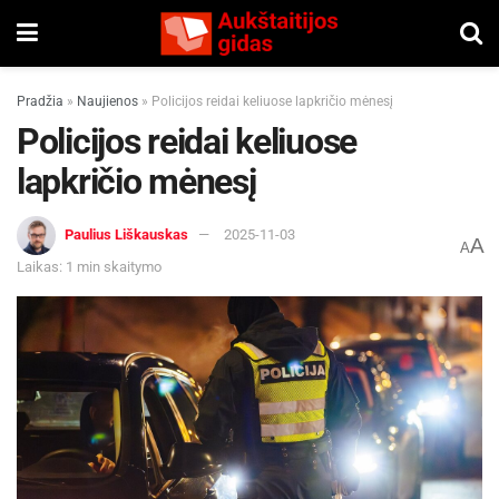
Pradžia
»
Naujienos
»
Policijos reidai keliuose lapkričio mėnesį
Policijos reidai keliuose
lapkričio mėnesį
Paulius Liškauskas
2025-11-03
A
A
Laikas: 1 min skaitymo