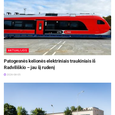
https://eismoinfo.lt.
AKTUALIJOS
Patogesnės kelionės elektriniais traukiniais iš
Radviliškio – jau šį rudenį
2026-08-05