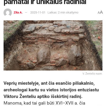
pamatai ir unikalūs radiniai
A
Zita A.
2025-11-01
Laikas: 2 min skaitymo
A
V. Žentelio nuotr.
Veprių miestelyje, ant čia esančio piliakalnio,
archeologai kartu su vietos istorijos entuziastu
Viktoru Ženteliu aptiko išskirtinį radinį.
Manoma, kad tai gali būti XVI–XVII a. čia