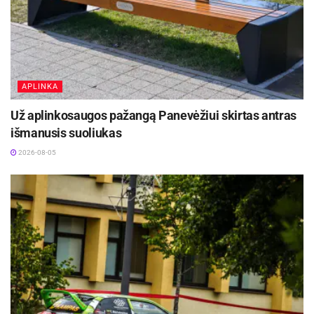
APLINKA
Už aplinkosaugos pažangą Panevėžiui skirtas antras
išmanusis suoliukas
2026-08-05