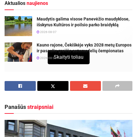
Aktualios
naujienos
Maudytis galima visose Panevėžio maudyklose,
išskyrus Kultūros ir poilsio parko braidyklą
2026-08-07
Kauno rajone, Čekiškėje vyks 2028 metų Europos
ir pasaulio greičio automodelių čempionatas
Skaityti toliau
2026-08-07
„Panevėžio“ futbolo klubas šiame sezone aukščiau 6-
osios pozicijos turnyro lentelėje nepakils.
Lietuvos futbolo
A lygos 35-ajame ture Rolando Vrabeco kariauna sužaidė
rezultatyvų mačą, tačiau svečiuose
2:3
(1:1) nusileido
Panašūs
straipsniai
čempionui „Kauno Žalgiriui“.
Panevėžiečiai 4-ąją minutę grubiai suklydo
varžovų kontratakos metu – susidariusia situacija