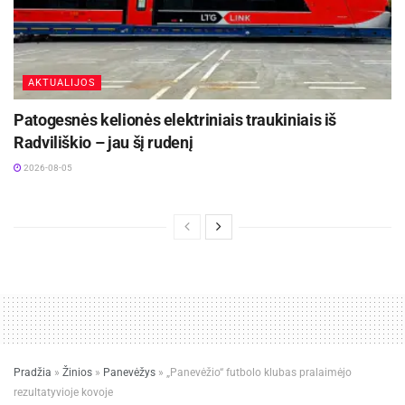
AKTUALIJOS
Patogesnės kelionės elektriniais traukiniais iš
Radviliškio – jau šį rudenį
2026-08-05
Pradžia
»
Žinios
»
Panevėžys
»
„Panevėžio“ futbolo klubas pralaimėjo
rezultatyvioje kovoje