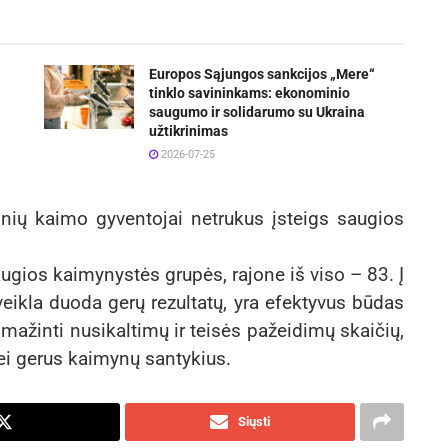
Europos Sąjungos sankcijos „Mere“
tinklo savininkams: ekonominio
saugumo ir solidarumo su Ukraina
užtikrinimas
2026-07-25
onių kaimo gyventojai netrukus įsteigs saugios
ugios kaimynystės grupės, rajone iš viso – 83. Į
 veikla duoda gerų rezultatų, yra efektyvus būdas
ažinti nusikaltimų ir teisės pažeidimų skaičių,
ei gerus kaimynų santykius.
Siųsti