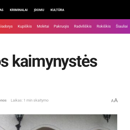
AS
KRIMINALAI
ĮDOMU
KULTŪRA
šiadorys
Kupiškis
Molėtai
Pakruojis
Radviliškis
Rokiškis
Šiauliai
os kaimynystės
A
enos
Laikas: 1 min skaitymo
A