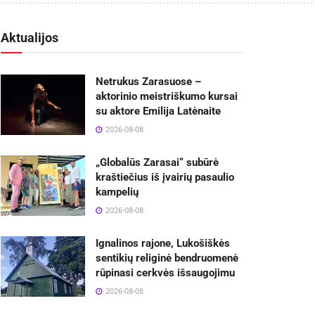
Aktualijos
Netrukus Zarasuose –
aktorinio meistriškumo kursai
su aktore Emilija Latėnaite
2026-08-08
„Globalūs Zarasai“ subūrė
kraštiečius iš įvairių pasaulio
kampelių
2026-08-08
Ignalinos rajone, Lukošiškės
sentikių religinė bendruomenė
rūpinasi cerkvės išsaugojimu
2026-08-08