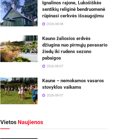
Ignalinos rajone, Lukošiškės
sentikių religinė bendruomenė
rūpinasi cerkvės išsaugojimu
2026-08-08
Kauno žaliosios erdvės
džiugina nuo pirmųjų pavasario
žiedų iki rudens sezono
pabaigos
2026-08-07
Kaune – nemokamos vasaros
stovyklos vaikams
2026-08-07
Vietos
Naujienos