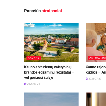
Panašūs
straipsniai
KAUNAS
AKTUALIJO
Kauno abiturientų valstybinių
Kauno rajon
brandos egzaminų rezultatai –
kūdikis – Ar
vėl geriausi šalyje
2026-07-22
2026-07-24