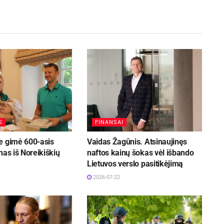
S
FINANSAI
e gimė 600-asis
Vaidas Žagūnis. Atsinaujinęs
nas iš Noreikiškių
naftos kainų šokas vėl išbando
Lietuvos verslo pasitikėjimą
2026-07-22