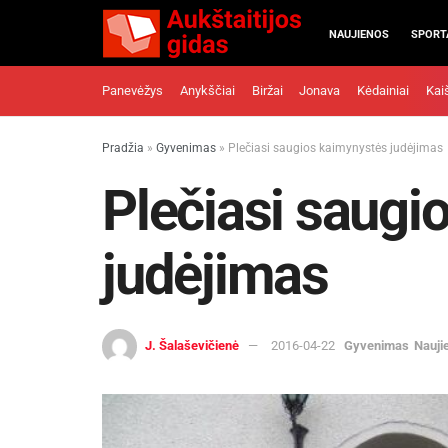
NAUJIENOS
SPORT
Panevėžys
Anykščiai
Biržai
Jonava
Kėdainiai
Kai
Pradžia
»
Gyvenimas
»
Plečiasi saugios kaimynystės judėjimas
Plečiasi saugi
judėjimas
J. Šalaševičienė
2016-04-22
Gyvenimas
Nauji