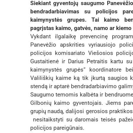
Siekiant gyventojų saugumo Panevėžio 
bendradarbiavimas su policijos par
kaimynystės grupes. Tai kaimo bend
pagrįstas kaimo, gatvės, namo ar kiemo 
Vykdant ilgalaikę prevencinę progr
Panevėžio apskrities vyriausiojo poli
policijos komisariato Viešosios polic
Gustaitienė ir Darius Petraitis kartu s
kaimynystės grupės“ koordinatore be
Valiliškių kaime ką tik įkurtą saugios
stendą ir aptarė bendradarbiavimo galim
Saugumo temomis kalbėta ir bendruomen
Gilbonių kaimo gyventojais. Jiems pa
grupių naudą, dalijosi gerosios praktikos
nesitaikstyti su daromais teisės pažeid
policijos pareigūnais.