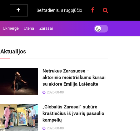
Šeštadienis, 8 rugpjūčio
Ukmergė
Utena
Zarasai
Aktualijos
Netrukus Zarasuose –
aktorinio meistriškumo kursai
su aktore Emilija Latėnaite
2026-08-08
„Globalūs Zarasai“ subūrė
kraštiečius iš įvairių pasaulio
kampelių
2026-08-08