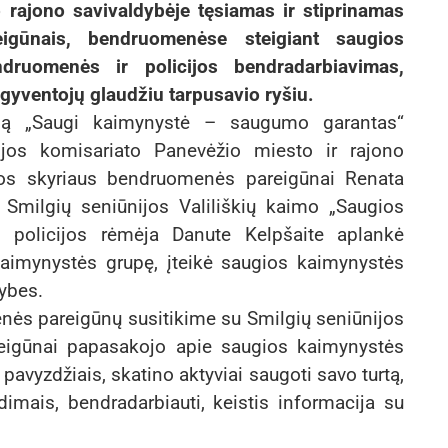
rajono savivaldybėje tęsiamas ir stiprinamas
eigūnais, bendruomenėse steigiant saugios
ruomenės ir policijos bendradarbiavimas,
gyventojų glaudžiu tarpusavio ryšiu.
amą „Saugi kaimynystė – saugumo garantas“
cijos komisariato Panevėžio miesto ir rajono
ijos skyriaus bendruomenės pareigūnai Renata
u Smilgių seniūnijos Valiliškių kaimo „Saugios
i policijos rėmėja Danute Kelpšaite aplankė
 kaimynystės grupę, įteikė saugios kaimynystės
ybes.
ės pareigūnų susitikime su Smilgių seniūnijos
reigūnai papasakojo apie saugios kaimynystės
 pavyzdžiais, skatino aktyviai saugoti savo turtą,
imais, bendradarbiauti, keistis informacija su