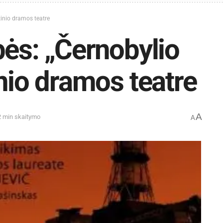
tinio dramos teatre
bės: „Černobylio
inio dramos teatre
A
2 min skaitymo
A