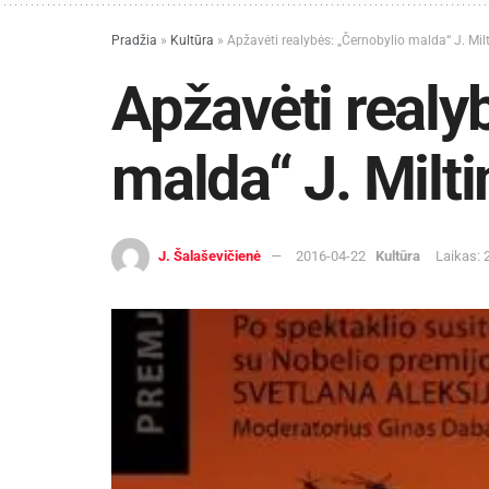
Pradžia
»
Kultūra
»
Apžavėti realybės: „Černobylio malda“ J. Mil
Apžavėti realy
malda“ J. Milt
J. Šalaševičienė
2016-04-22
Kultūra
Laikas: 