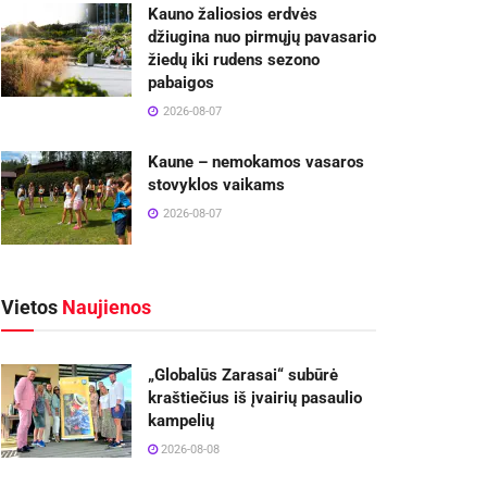
Kauno žaliosios erdvės
džiugina nuo pirmųjų pavasario
žiedų iki rudens sezono
pabaigos
2026-08-07
Kaune – nemokamos vasaros
stovyklos vaikams
2026-08-07
Vietos
Naujienos
„Globalūs Zarasai“ subūrė
kraštiečius iš įvairių pasaulio
kampelių
2026-08-08