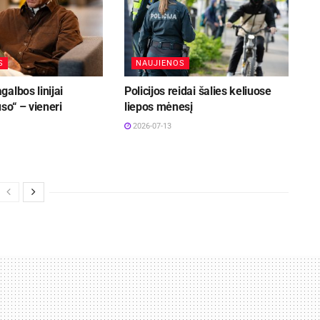
S
NAUJIENOS
albos linijai
Policijos reidai šalies keliuose
uso“ – vieneri
liepos mėnesį
2026-07-13