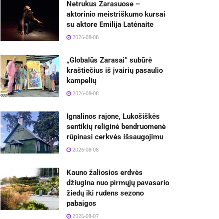
Netrukus Zarasuose –
aktorinio meistriškumo kursai
su aktore Emilija Latėnaite
2026-08-08
„Globalūs Zarasai“ subūrė
kraštiečius iš įvairių pasaulio
kampelių
2026-08-08
Ignalinos rajone, Lukošiškės
sentikių religinė bendruomenė
rūpinasi cerkvės išsaugojimu
2026-08-08
Kauno žaliosios erdvės
džiugina nuo pirmųjų pavasario
žiedų iki rudens sezono
pabaigos
2026-08-07