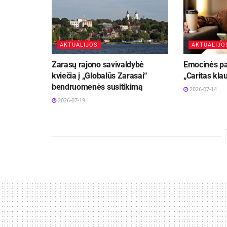
AKTUALIJOS
AKTUALIJO
Zarasų rajono savivaldybė
Emocinės pag
kviečia į „Globalūs Zarasai“
„Caritas kla
bendruomenės susitikimą
2026-07-14
2026-07-19