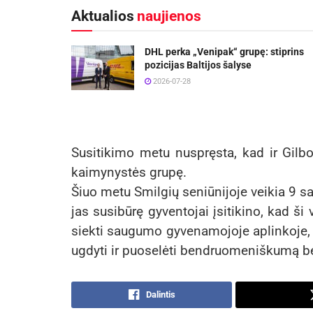
Aktualios
naujienos
DHL perka „Venipak“ grupę: stiprins
pozicijas Baltijos šalyse
2026-07-28
Susitikimo metu nuspręsta, kad ir Gilb
kaimynystės grupę.
Šiuo metu Smilgių seniūnijoje veikia 9 sa
jas susibūrę gyventojai įsitikino, kad ši
siekti saugumo gyvenamojoje aplinkoje, m
ugdyti ir puoselėti bendruomeniškumą b
Dalintis