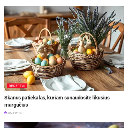
eksperimentuoti. Kepkite ant grilio kuo dažniau,
nes kartu su praktika ateis ir patirtis, lavės
skonis“, – įsitikinęs V. Nadzeika.
RECEPTAI
Skanus patiekalas, kuriam sunaudosite likusius
margučius
Grilintas kopūstas
2026-04-07
Šviežio kopūsto salotos su obuoliu ir krapais