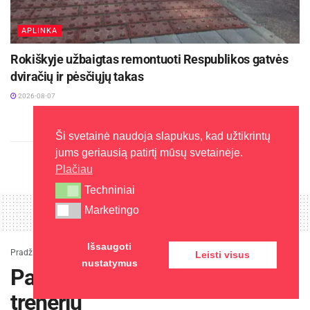
APLINKA
Rokiškyje užbaigtas remontuoti Respublikos gatvės
dviračių ir pėsčiųjų takas
2026-08-07
Ši svetainė naudoja slapukus, kad užtikrintų
jums geriausią patirtį mūsų svetainėje.
Plačiau
Techniniai
Techniniai
Marketingo
Marketingo
Išsaugoti
Pradžia
»
Žinios
»
Panevėžys
»
Panevėžio sporto centras ieško trenerių
Leisti visus
nustatymus
Panevėžio sporto centras ieško
trenerių