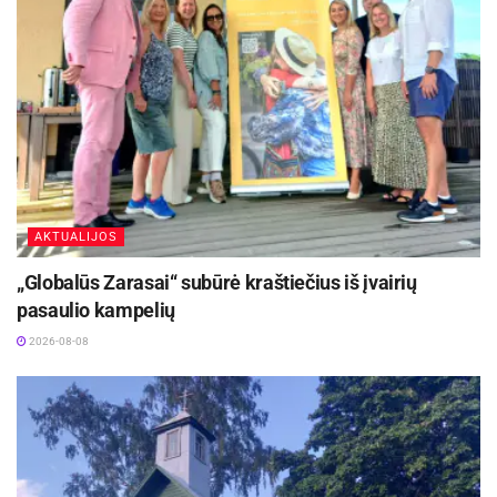
Svarbiausios saugaus elgesio taisyklės:
Stebėkite vaikus be perstojo. Net jei vanduo vos iki
kelių – maži vaikai privalo būti nuolat prižiūrimi.
Maudykitės tik saugiose, tam skirtose vietose. Venkite
nežinomų ar draudžiamų vietų, ypač ten, kur nėra
prižiūrimos infrastruktūros.
AKTUALIJOS
Nešokite į nežinomą vandenį. Ežero ar upės dugnas
„Globalūs Zarasai“ subūrė kraštiečius iš įvairių
gali būti klastingas – gilus, akmenuotas ar su
pasaulio kampelių
nuskendusiais daiktais.
2026-08-08
Nesimaudykite pavargę, perkaitę ar apsvaigę. Šios
būklės kelia grėsmę jūsų ir kitų saugumui.
Naudokite gelbėjimosi liemenes. Plaukiant valtimi ar
esant ant vandens su vaikais – tai būtina.
Saugokitės saulės. Dėvėkite galvos apdangalus,