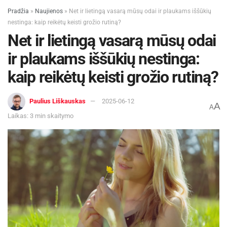
Šašlykų sezonas prasideda: šefai atskleidė, kaip
Pradžia
»
Naujienos
»
Net ir lietingą vasarą mūsų odai ir plaukams iššūkių
iškepti sultingą mėsą ir su kuo ją patiekti
nestinga: kaip reikėtų keisti grožio rutiną?
2026-04-30
Net ir lietingą vasarą mūsų odai
ir plaukams iššūkių nestinga:
500 g agurkų;
kaip reikėtų keisti grožio rutiną?
1 šaukštelio druskos;
1 ryšulėlio laiškinių česnakų;
Paulius Liškauskas
2025-06-12
A
A
1 vnt. svogūno;
Laikas: 3 min skaitymo
1 šaukštelio imbiero šaknies;
1 šaukšto šviesaus sojų padažo;
2 šaukštų sezamo aliejaus;
1 šaukšto vyno acto;
5 šaukštų „Sriracha” padažo;
2 šaukštų skrudintų sezamų sėklų.