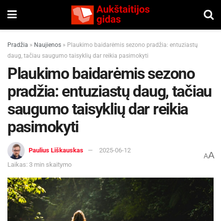
Pradžia
»
Naujienos
»
Plaukimo baidarėmis sezono pradžia: entuziastų
daug, tačiau saugumo taisyklių dar reikia pasimokyti
Plaukimo baidarėmis sezono
pradžia: entuziastų daug, tačiau
saugumo taisyklių dar reikia
pasimokyti
Paulius Liškauskas
2025-06-12
A
A
Laikas: 3 min skaitymo