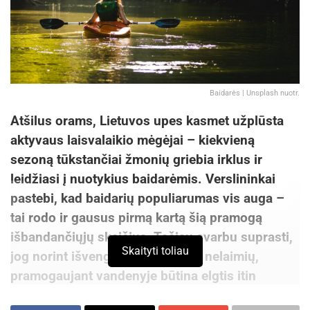
Baidarės | Unsplash nuotr.
Atšilus orams, Lietuvos upes kasmet užplūsta
aktyvaus laisvalaikio mėgėjai – kiekvieną
sezoną tūkstančiai žmonių griebia irklus ir
leidžiasi į nuotykius baidarėmis. Verslininkai
pastebi, kad baidarių populiarumas vis auga –
tai rodo ir gausus pirmą kartą šią pramogą
išbandančiųjų skaičius. Tačiau svarbu suprasti,
Skaityti toliau
jog norint išvengti traumų ir kitų nelaimių,
pramogaujant vandenyje būtina elgtis itin
atsargiai ir laikytis saugumo taisyklių, kurių