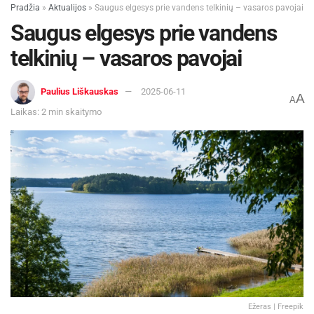
Pradžia
»
Aktualijos
»
Saugus elgesys prie vandens telkinių – vasaros pavojai
Saugus elgesys prie vandens
telkinių – vasaros pavojai
Paulius Liškauskas
2025-06-11
A
A
Laikas: 2 min skaitymo
Ežeras | Freepik