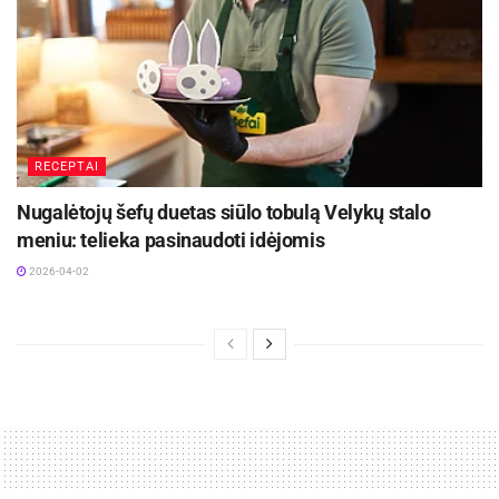
RECEPTAI
Agurkų salotos
Nugalėtojų šefų duetas siūlo tobulą Velykų stalo
meniu: telieka pasinaudoti idėjomis
RECEPTAS
2026-04-02
Patiekalui reikės:
Aktualios
naujienos
Skaniausi vasaros kokteiliai be alkoholio:
Lietuvoje atgimsta mažai girdėtas ingredientas
2026-06-24