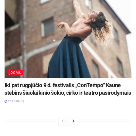
sąlygas.
„Būtent šiuose sudėtingesniuose maršrutuose
žmonės dažniausiai praranda asmeninius
daiktus ir patiria traumas. Visada
rekomenduojame naudoti vandeniui atsparius
dėklus, jei įmanoma, apskritai apsiriboti kuo
mažesniu daiktų kiekiu bei elgtis ypač
atsakingai“, – pabrėžia jis.
ĮDOMU
Pasak draudimo bendrovės „Balcia Insurance SE“
Iki pat rugpjūčio 9 d. festivalis „ConTempo“ Kaune
Lietuvos filialo produktų vadovo Andriaus
stebins šiuolaikinio šokio, cirko ir teatro pasirodymais
Dambrausko, aktyviam laisvalaikiui būtina
2026-08-03
tinkamai pasiruošti, o draudimas – tai viena iš
priemonių, padedančių užtikrinti ramų ir
užtikrintą poilsį.