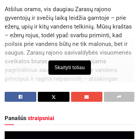
Atšilus orams, vis daugiau Zarasų rajono
gyventojų ir svečių laiką leidžia gamtoje – prie
ežerų, upių ir kitų vandens telkinių. Mūsų kraštas
– ežerų rojus, todėl ypač svarbu priminti, kad
poilsis prie vandens būtų ne tik malonus, bet ir
saugus. Zarasų rajono savivaldybės visuomenės
sveikatos biuras primena gyventojams
Skaityti toliau
pagrindinius saugaus elgesio prie vandens
principus ir ragina nepamiršti – atsakingas
elgesys gali išgelbėti gyvybę.
Kokie pavojai slypi prie vandens?
Panašūs
straipsniai
Aktualios
naujienos
Rugsėjį nemokamai „Lietuvos draudimas“