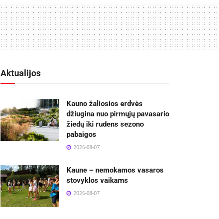
Aktualijos
Kauno žaliosios erdvės
džiugina nuo pirmųjų pavasario
žiedų iki rudens sezono
pabaigos
2026-08-07
Kaune – nemokamos vasaros
stovyklos vaikams
2026-08-07