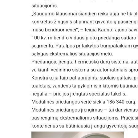
situacijoms.
„Saugumo klausimai šiandien reikalauja ne tik pl
konkretus žingsnis stiprinant gyventojų pasire
mūsų bendruomenei“, – teigia Kauno rajono savi
100 kv. m bendro vidaus ploto priedangą sudaro 
segmentų. Patalpos pritaikytos trumpalaikiam gyven
sąlygas ekstremalios situacijos metu.
Priedangoje įrengta hermetiškų durų sistema, au
veikianti vėdinimo sistema su automatiniais spro
Konstrukcija taip pat aprūpinta suolais-gultais, 
tualetais, vandens talpyklomis ir kitomis būtini
negalia – prie jos įrengtas specialus takelis.
Modulinės priedangos vertė siekia 186 340 eurų.
Modulinės priedangos įrengimas – tai dar vienas
pasirengimą ekstremalioms situacijoms. Praėjusia
konteinerius su būtiniausia įranga gyventojų saug