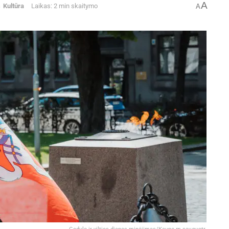
A
s
Kultūra
Laikas: 2 min skaitymo
A