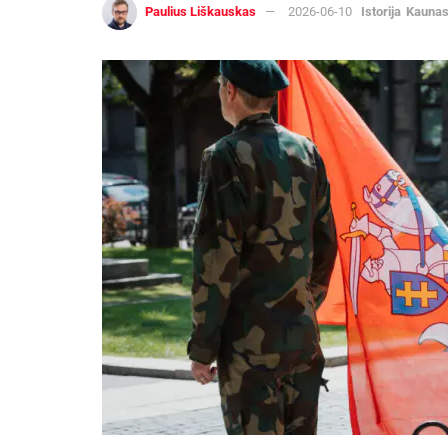
Paulius Liškauskas
2026-06-10
Istorija
Kauna