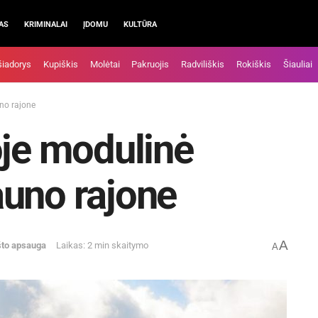
AS
KRIMINALAI
ĮDOMU
KULTŪRA
šiadorys
Kupiškis
Molėtai
Pakruojis
Radviliškis
Rokiškis
Šiauliai
no rajone
oje modulinė
auno rajone
A
što apsauga
Laikas: 2 min skaitymo
A