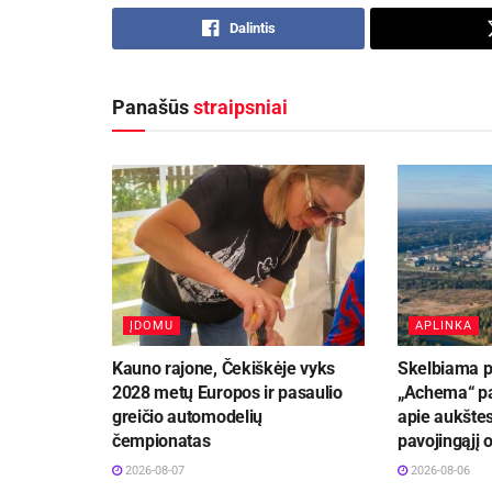
Dalintis
Panašūs
straipsniai
ĮDOMU
APLINKA
Kauno rajone, Čekiškėje vyks
Skelbiama p
2028 metų Europos ir pasaulio
„Achema“ pa
greičio automodelių
apie aukštes
čempionatas
pavojingąjį 
2026-08-07
2026-08-06