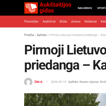
NAUJIENOS
SPORT
Panevėžys
Anykščiai
Biržai
Jonava
Kėdainiai
Kai
Pradžia
»
Aplinka
»
Pirmoji Lietuvoje modulinė priedanga – Kau
Pirmoji Lietuv
priedanga – K
Zita A.
2026-06-10
Aplinka
Kauno rajonas
Kra