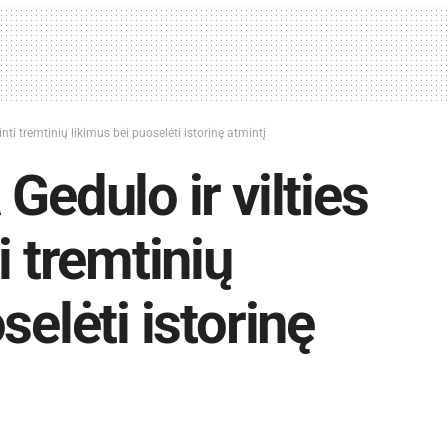
nti tremtinių likimus bei puoselėti istorinę atmintį
Gedulo ir vilties
i tremtinių
selėti istorinę