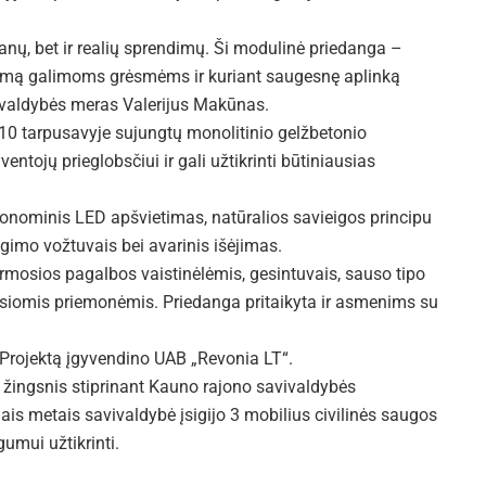
anų, bet ir realių sprendimų. Ši modulinė priedanga –
ngimą galimoms grėsmėms ir kuriant saugesnę aplinką
valdybės meras Valerijus Makūnas.
10 tarpusavyje sujungtų monolitinio gelžbetonio
tojų prieglobsčiui ir gali užtikrinti būtiniausias
tonominis LED apšvietimas, natūralios savieigos principu
gimo vožtuvais bei avarinis išėjimas.
pirmosios pagalbos vaistinėlėmis, gesintuvais, sauso tipo
ausiomis priemonėmis. Priedanga pritaikyta ir asmenims su
 Projektą įgyvendino UAB „Revonia LT“.
 žingsnis stiprinant Kauno rajono savivaldybės
is metais savivaldybė įsigijo 3 mobilius civilinės saugos
umui užtikrinti.