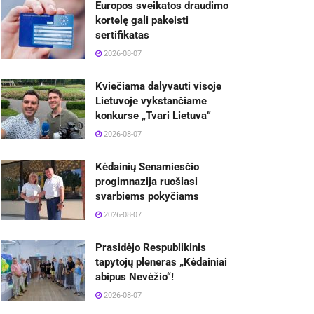
Europos sveikatos draudimo
kortelę gali pakeisti
sertifikatas
2026-08-07
Kviečiama dalyvauti visoje
Lietuvoje vykstančiame
konkurse „Tvari Lietuva“
2026-08-07
Kėdainių Senamiesčio
progimnazija ruošiasi
svarbiems pokyčiams
2026-08-07
Prasidėjo Respublikinis
tapytojų pleneras „Kėdainiai
abipus Nevėžio“!
2026-08-07