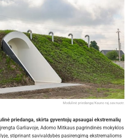
Modulinė priedanga/Kauno raj.sav.nuotr.
ulinė priedanga, skirta gyventojų apsaugai ekstremalių
įrengta Garliavoje, Adomo Mitkaus pagrindinės mokyklos
šalyje, stiprinant savivaldybės pasirengimą ekstremalioms