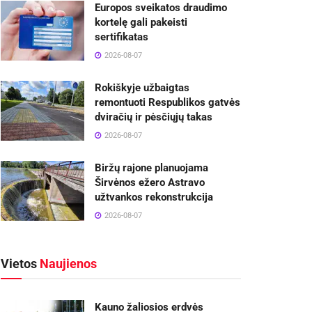
Europos sveikatos draudimo
kortelę gali pakeisti
sertifikatas
2026-08-07
Rokiškyje užbaigtas
remontuoti Respublikos gatvės
dviračių ir pėsčiųjų takas
2026-08-07
Biržų rajone planuojama
Širvėnos ežero Astravo
užtvankos rekonstrukcija
2026-08-07
Vietos
Naujienos
Kauno žaliosios erdvės