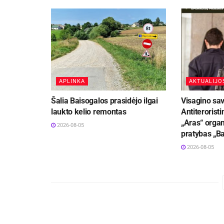
APLINKA
AKTUALIJO
Šalia Baisogalos prasidėjo ilgai
Visagino sav
laukto kelio remontas
Antiteroristi
„Aras“ organ
2026-08-05
pratybas „B
2026-08-05