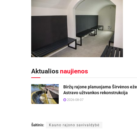
Aktualios
naujienos
Biržų rajone planuojama Širvėnos eže
Astravo užtvankos rekonstrukcija
2026-08-07
Šaltinis:
Kauno rajono savivaldybė