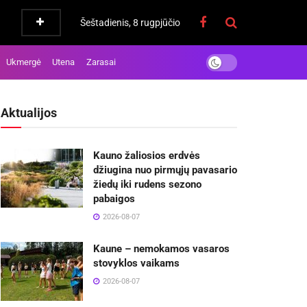
Šeštadienis, 8 rugpjūčio
Ukmergė
Utena
Zarasai
Aktualijos
Kauno žaliosios erdvės
džiugina nuo pirmųjų pavasario
žiedų iki rudens sezono
pabaigos
2026-08-07
Kaune – nemokamos vasaros
stovyklos vaikams
2026-08-07