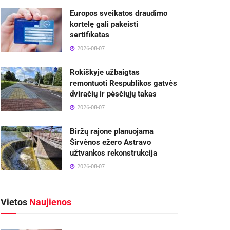
Europos sveikatos draudimo
kortelę gali pakeisti
sertifikatas
2026-08-07
Rokiškyje užbaigtas
remontuoti Respublikos gatvės
dviračių ir pėsčiųjų takas
2026-08-07
Biržų rajone planuojama
Širvėnos ežero Astravo
užtvankos rekonstrukcija
2026-08-07
Vietos
Naujienos