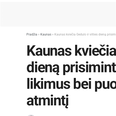
Pradžia
»
Kaunas
»
Kaunas kviečia Gedulo ir vilties dieną prisimi
Kaunas kviečia 
dieną prisimint
likimus bei puo
atmintį