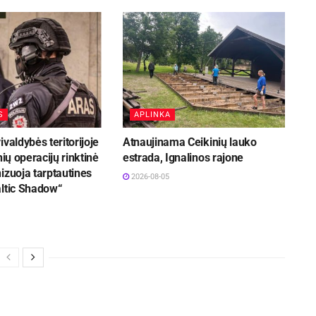
S
APLINKA
ivaldybės teritorijoje
Atnaujinama Ceikinių lauko
nių operacijų rinktinė
estrada, Ignalinos rajone
izuoja tarptautines
2026-08-05
altic Shadow“