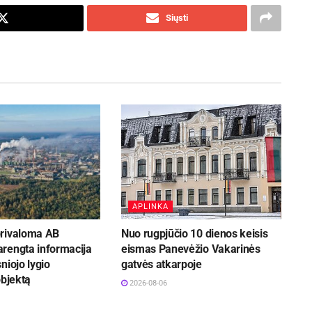
Siųsti
APLINKA
rivaloma AB
Nuo rugpjūčio 10 dienos keisis
rengta informacija
eismas Panevėžio Vakarinės
niojo lygio
gatvės atkarpoje
objektą
2026-08-06