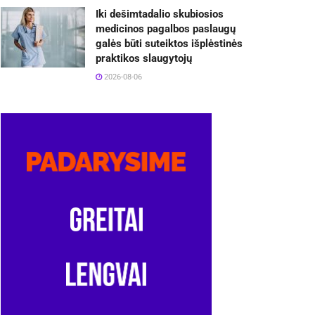
Iki dešimtadalio skubiosios
medicinos pagalbos paslaugų
galės būti suteiktos išplėstinės
praktikos slaugytojų
2026-08-06