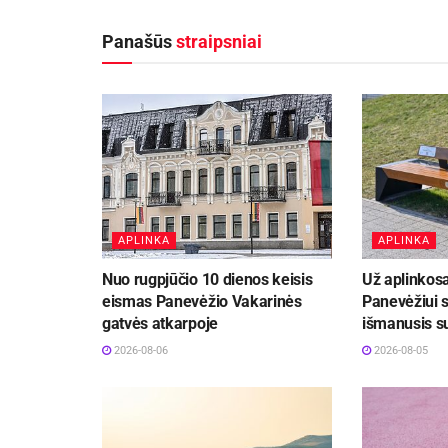
Panašūs
straipsniai
APLINKA
APLINKA
Nuo rugpjūčio 10 dienos keisis
Už aplinkos
eismas Panevėžio Vakarinės
Panevėžiui s
gatvės atkarpoje
išmanusis s
2026-08-06
2026-08-05