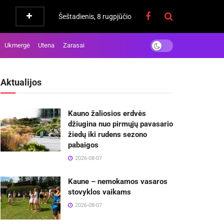
Šeštadienis, 8 rugpjūčio
Ukmergė
Utena
Zarasai
Aktualijos
Kauno žaliosios erdvės
džiugina nuo pirmųjų pavasario
žiedų iki rudens sezono
pabaigos
2026-08-07
Kaune – nemokamos vasaros
stovyklos vaikams
2026-08-07