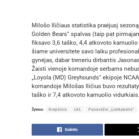
Milošo Iličiaus statistika praėjusį sezo
Golden Bears“ spalvas (taip pat pirmaj
fiksavo 3,6 taško, 4,4 atkovoto kamuolio 
šiame universitete savo laiku profesiona
gynėjas, dabar treneriu dirbantis Jasona
Žaisti vienoje komandoje serbams nebus n
„Loyola (MD) Greyhounds“ ekipoje NCAA 
komandoje Milošas Iličius buvo rezultat
taško ir 7,4 atkovoto kamuolio vidurkiais
Žymos:
Krepšinis
LKL
Panevėžio „Lietkabelis“
Dalintis