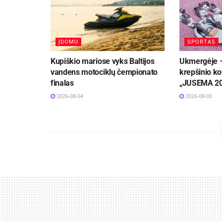
ĮDOMU
SPORTAS
Kupiškio mariose vyks Baltijos
Ukmergėje –
vandens motociklų čempionato
krepšinio ko
finalas
„JUSEMA 2
2026-08-04
2026-08-03