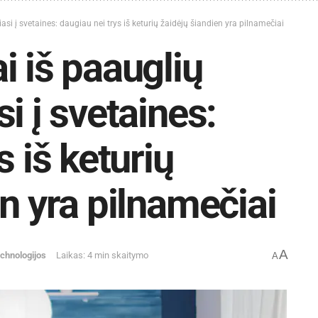
si į svetaines: daugiau nei trys iš keturių žaidėjų šiandien yra pilnamečiai
i iš paauglių
i į svetaines:
s iš keturių
n yra pilnamečiai
A
chnologijos
Laikas: 4 min skaitymo
A