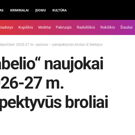
AS
KRIMINALAI
ĮDOMU
KULTŪRA
šiadorys
Kupiškis
Molėtai
Pakruojis
Radviliškis
Rokiškis
Šiauliai
rtėjančiam 2026-27 m. sezonui – perspektyvūs broliai iš Serbijos
abelio“ naujokai
026-27 m.
pektyvūs broliai