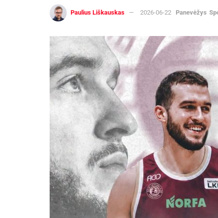
Paulius Liškauskas
2026-06-22
Panevėžys
Sp