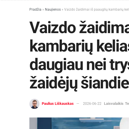
Pradžia
»
Naujienos
»
Vaizdo žaidimai iš paauglių kambarių kelia
Vaizdo žaidima
kambarių kelias
daugiau nei try
žaidėjų šiandie
Paulius Liškauskas
2026-06-22
Laisvalaikis
Te