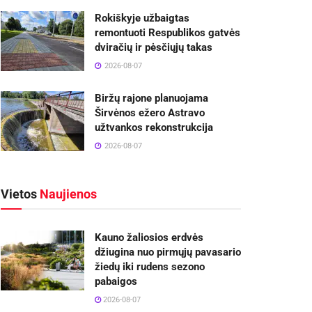
Rokiškyje užbaigtas
remontuoti Respublikos gatvės
dviračių ir pėsčiųjų takas
2026-08-07
Biržų rajone planuojama
Širvėnos ežero Astravo
užtvankos rekonstrukcija
2026-08-07
Vietos
Naujienos
Kauno žaliosios erdvės
džiugina nuo pirmųjų pavasario
žiedų iki rudens sezono
pabaigos
2026-08-07