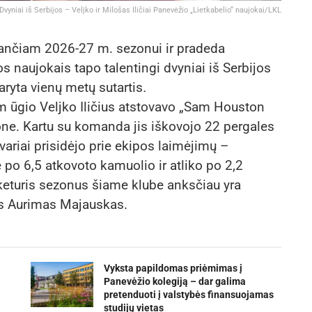
Dvyniai iš Serbijos – Veljko ir Milošas Iličiai Panevėžio „Lietkabelio“ naujokai/LKL
ėjančiam 2026-27 m. sezonui ir pradeda
s naujokais tapo talentingi dvyniai iš Serbijos
daryta vienų metų sutartis
.
 ūgio Veljko Iličius atstovavo „Sam Houston
ne. Kartu su komanda jis iškovojo 22 pergales
ariai prisidėjo prie ekipos laimėjimų –
ė po 6,5 atkovoto kamuolio ir atliko po 2,2
keturis sezonus šiame klube anksčiau yra
as Aurimas Majauskas.
Vyksta papildomas priėmimas į
Panevėžio kolegiją – dar galima
pretenduoti į valstybės finansuojamas
studijų vietas