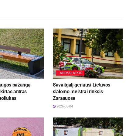
LAISVALAIKIS
augos pažangą
Savaitgalį geriausi Lietuvos
kirtas antras
slalomo meistrai rinksis
uoliukas
Zarasuose
2026-08-04