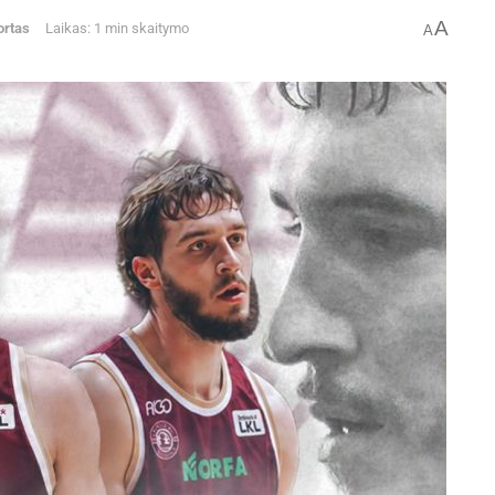
A
ortas
Laikas: 1 min skaitymo
A