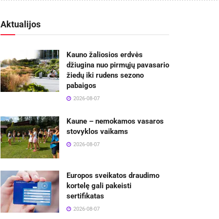
Aktualijos
Kauno žaliosios erdvės
džiugina nuo pirmųjų pavasario
žiedų iki rudens sezono
pabaigos
2026-08-07
Kaune – nemokamos vasaros
stovyklos vaikams
2026-08-07
Europos sveikatos draudimo
kortelę gali pakeisti
sertifikatas
2026-08-07