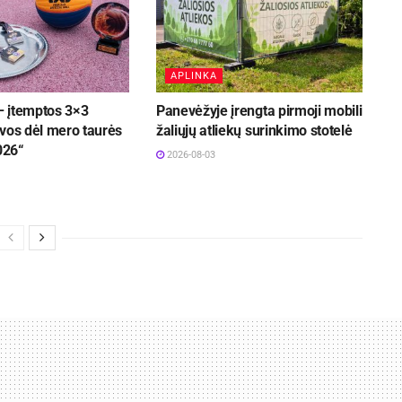
APLINKA
 įtemptos 3×3
Panevėžyje įrengta pirmoji mobili
vos dėl mero taurės
žaliųjų atliekų surinkimo stotelė
026“
2026-08-03