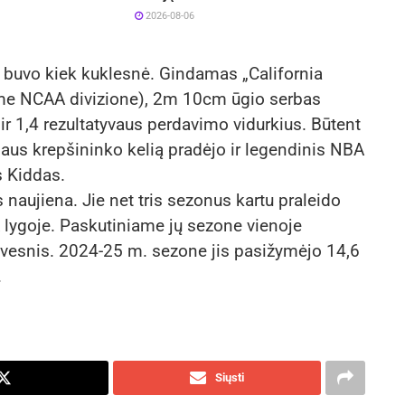
2026-08-06
ną buvo kiek kuklesnė. Gindamas „California
ame NCAA divizione), 2m 10cm ūgio serbas
ir 1,4 rezultatyvaus perdavimo vidurkius. Būtent
laus krepšininko kelią pradėjo ir legendinis NBA
s Kiddas.
aujiena. Jie net tris sezonus kartu praleido
lygoje. Paskutiniame jų sezone vienoje
yvesnis. 2024-25 m. sezone jis pasižymėjo 14,6
.
Siųsti