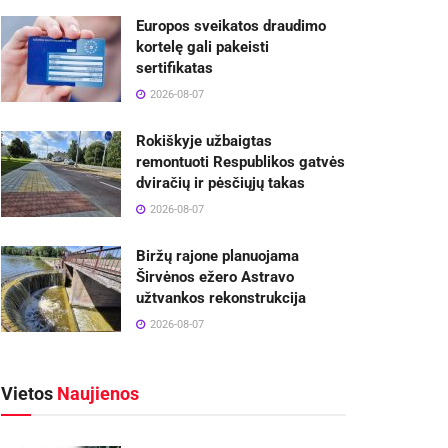
Europos sveikatos draudimo
kortelę gali pakeisti
sertifikatas
2026-08-07
Rokiškyje užbaigtas
remontuoti Respublikos gatvės
dviračių ir pėsčiųjų takas
2026-08-07
Biržų rajone planuojama
Širvėnos ežero Astravo
užtvankos rekonstrukcija
2026-08-07
Vietos
Naujienos