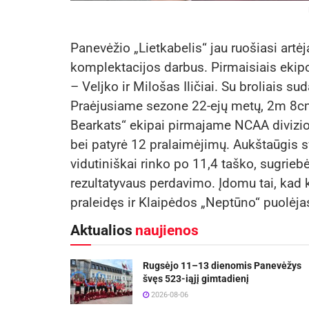
Panevėžio „Lietkabelis“ jau ruošiasi art
komplektacijos darbus. Pirmaisiais ekipo
– Veljko ir Milošas Iličiai. Su broliais su
Praėjusiame sezone 22-ejų metų, 2m 8cm
Bearkats“ ekipai pirmajame NCAA divizio
bei patyrė 12 pralaimėjimų. Aukštaūgis sv
vidutiniškai rinko po 11,4 taško, sugrieb
rezultatyvaus perdavimo. Įdomu tai, kad 
praleidęs ir Klaipėdos „Neptūno“ puolėj
Aktualios
naujienos
Rugsėjo 11–13 dienomis Panevėžys
švęs 523-iąjį gimtadienį
2026-08-06