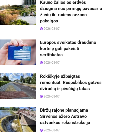
Kauno žaliosios erdvės
džiugina nuo pirmųjų pavasario
žiedų iki rudens sezono
pabaigos
2026-08-07
Europos sveikatos draudimo
kortelę gali pakeisti
sertifikatas
2026-08-07
Rokiškyje užbaigtas
remontuoti Respublikos gatvės
dviračių ir pėsčiųjų takas
2026-08-07
Biržų rajone planuojama
Širvėnos ežero Astravo
užtvankos rekonstrukcija
2026-08-07