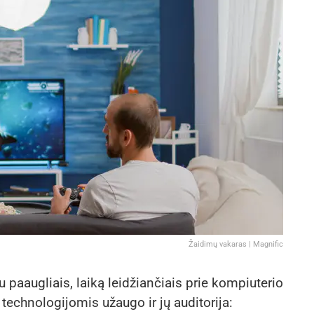
Žaidimų vakaras | Magnific
u paaugliais, laiką leidžiančiais prie kompiuterio
technologijomis užaugo ir jų auditorija: