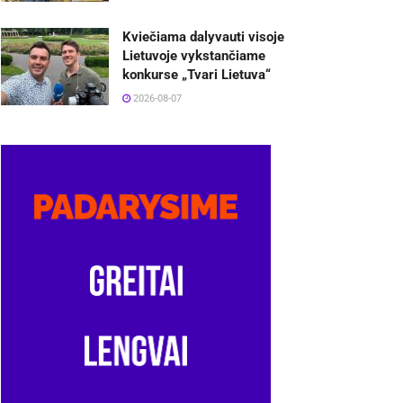
Kviečiama dalyvauti visoje
Lietuvoje vykstančiame
konkurse „Tvari Lietuva“
2026-08-07