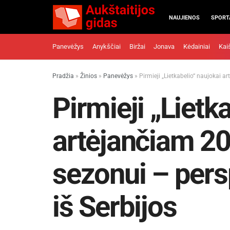
NAUJIENOS
SPORT
Panevėžys
Anykščiai
Biržai
Jonava
Kėdainiai
Kai
Pradžia
»
Žinios
»
Panevėžys
»
Pirmieji „Lietkabelio“ naujokai a
Pirmieji „Lietk
artėjančiam 2
sezonui – pers
iš Serbijos