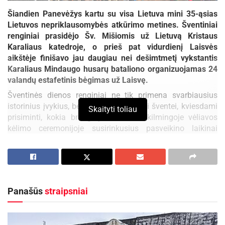
Šiandien Panevėžys kartu su visa Lietuva mini 35-ąsias
Lietuvos nepriklausomybės atkūrimo metines. Šventiniai
renginiai prasidėjo Šv. Mišiomis už Lietuvą Kristaus
Karaliaus katedroje, o prieš pat vidurdienį Laisvės
aikštėje finišavo jau daugiau nei dešimtmetį vykstantis
Karaliaus Mindaugo husarų bataliono organizuojamas 24
valandų estafetinis bėgimas už Laisvę.
Šventinės dienos renginiai ne tik primena svarbiausius
istorinius įvykius, bet ir suburia bendrai šventei, kviesdami
Skaityti toliau
prisiminti, kokia brangi yra laisvė. Iškilmingoje vėliavos
kėlimo ceremonijoje susirinkusius pasveikino laikinai
Panevėžio miesto mero pareigas einantis tarybos narys
Petras Luomanas.
Aktualios
naujienos
Panašūs
straipsniai
Rugsėjo 11–13 dienomis Panevėžys švęs 523-
iąjį gimtadienį
2026-08-06