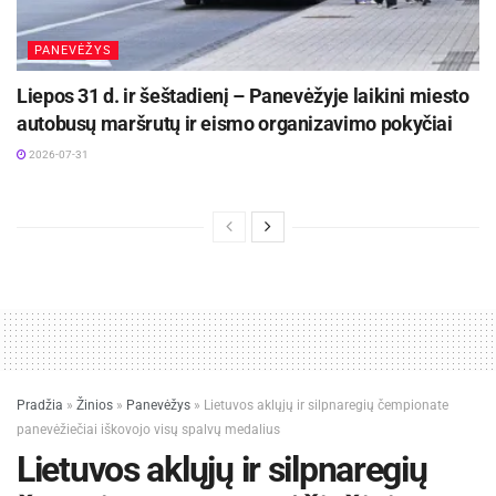
PANEVĖŽYS
Liepos 31 d. ir šeštadienį – Panevėžyje laikini miesto
autobusų maršrutų ir eismo organizavimo pokyčiai
2026-07-31
Pradžia
»
Žinios
»
Panevėžys
»
Lietuvos aklųjų ir silpnaregių čempionate
panevėžiečiai iškovojo visų spalvų medalius
Lietuvos aklųjų ir silpnaregių