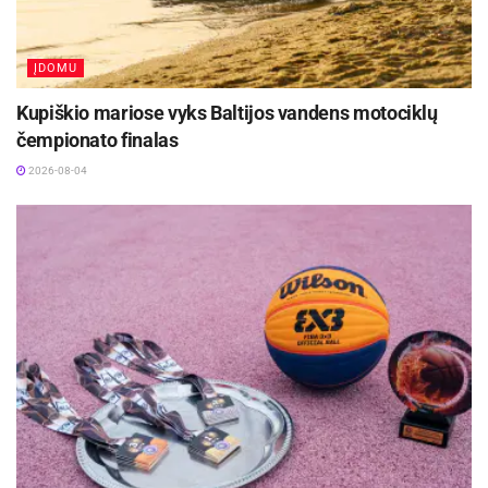
ĮDOMU
Kupiškio mariose vyks Baltijos vandens motociklų
čempionato finalas
2026-08-04