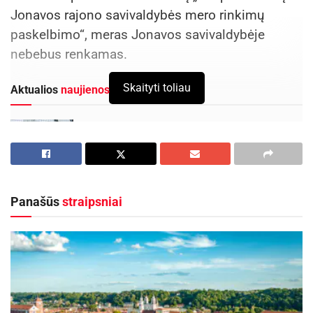
Jonavos rajono savivaldybės mero rinkimų
paskelbimo“, meras Jonavos savivaldybėje
nebebus renkamas.
Skaityti toliau
Aktualios
naujienos
DHL perka „Venipak“ grupę: stiprins pozicijas
Baltijos šalyse
2026-07-28
Europos Sąjungos sankcijos „Mere“ tinklo
savininkams: ekonominio saugumo ir solidarumo
Panašūs
straipsniai
su Ukraina užtikrinimas
2026-07-25
Kovo 16 d. turėję vykti pirmalaikiai Jonavos
rajono savivaldybės mero rinkimai atšaukti,
kadangi mero vieta šioje savivaldybėje nebėra