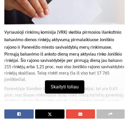
Vyriausioji rinkimų komisija (VRK) skelbia pirmosios išankstinio
balsavimo dienos rinkėjų aktyvumą pirmalaikiuose Joniškio
rajono ir Panevėžio miesto savivaldybių merų rinkimuose.
Pirmąją balsavimo iš anksto dieną merą aktyviau rinko Joniškio
rinkėjai. Šio rajono savivaldybėje per pirmąją dieną jau balsavo
215 rinkėjų arba 1,21 proc. nuo viso Joniškio rajono savivaldybės
rinkėjų skaičiaus. Teisę rinkti merą čia iš viso turi 17 765
joniškiečiai.
Skaityti toliau
Panevėžyje šiandien balsuoti atvyko 457 rinkėjai, tai yra 0,63
proc. nuo šiuose rinkimuose teisę rinkti merą turinčių gyventojų
skaičiaus. Iš viso Panevėžio miesto savivaldybės rinkėjų sąraše
yra 72 658 rinkėjai.
Balsavimas iš anksto pirmalaikiuose Joniškio rajono ir Panevėžio
miesto savivaldybių merų rinkimuose tęsiasi.