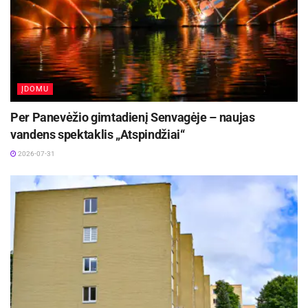
„Tinklas“ (rež. D. Klementjeva).
Visi renginiai – nemokami. Panevėžio miesto savivaldybė
kviečia panevėžiečius ir miesto svečius aktyviai dalyvauti
renginiuose ir drauge švęsti Lietuvos nepriklausomybės
atkūrimo 35-metį!
ĮDOMU
Per Panevėžio gimtadienį Senvagėje – naujas
vandens spektaklis „Atspindžiai“
2026-07-31
-
+
1
2