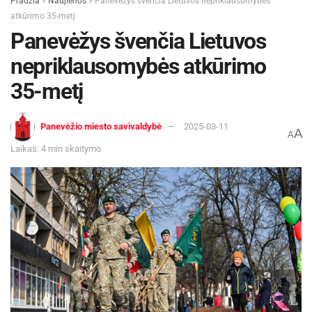
Pradžia
»
Naujienos
»
Panevėžys švenčia Lietuvos nepriklausomybės
atkūrimo 35-metį
Panevėžys švenčia Lietuvos
nepriklausomybės atkūrimo
35-metį
Panevėžio miesto savivaldybė
2025-03-11
A
A
Laikas: 4 min skaitymo