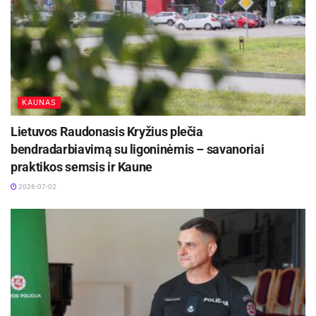
KAUNAS
Lietuvos Raudonasis Kryžius plečia
bendradarbiavimą su ligoninėmis – savanoriai
praktikos semsis ir Kaune
2026-07-02