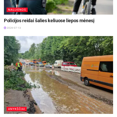
NAUJIENOS
Policijos reidai šalies keliuose liepos mėnesį
2026-07-13
ANYKŠČIAI