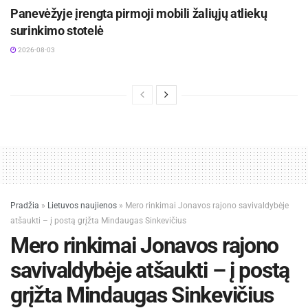
Panevėžyje įrengta pirmoji mobili žaliųjų atliekų
surinkimo stotelė
2026-08-03
Pradžia
»
Lietuvos naujienos
»
Mero rinkimai Jonavos rajono savivaldybėje
atšaukti – į postą grįžta Mindaugas Sinkevičius
Mero rinkimai Jonavos rajono
savivaldybėje atšaukti – į postą
grįžta Mindaugas Sinkevičius