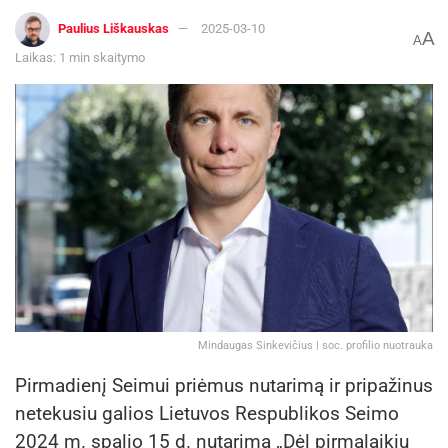
Paulius Liškauskas
2025-03-10
A
A
Laikas: 1 min skaitymo
Mindaugas Sinkevičius | soc. profilio nuotrauka
Pirmadienį Seimui priėmus nutarimą ir pripažinus
netekusiu galios Lietuvos Respublikos Seimo
2024 m. spalio 15 d. nutarimą „Dėl pirmalaikių