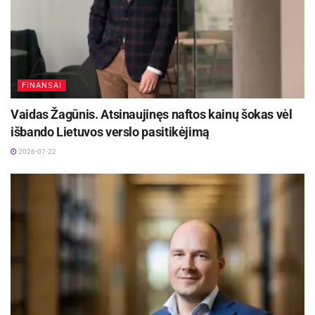
FINANSAI
Vaidas Žagūnis. Atsinaujinęs naftos kainų šokas vėl
išbando Lietuvos verslo pasitikėjimą
2026-07-22