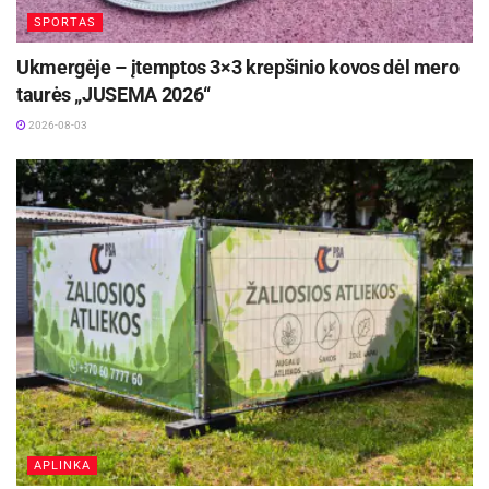
SPORTAS
Ukmergėje – įtemptos 3×3 krepšinio kovos dėl mero
taurės „JUSEMA 2026“
2026-08-03
APLINKA