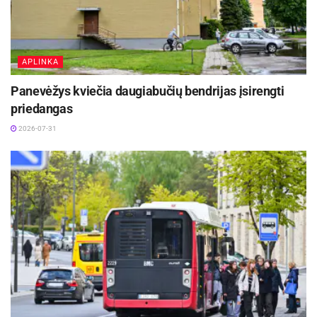
APLINKA
Panevėžys kviečia daugiabučių bendrijas įsirengti
priedangas
2026-07-31