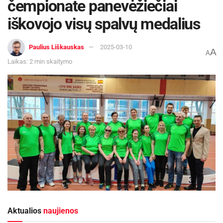
čempionate panevėžiečiai
iškovojo visų spalvų medalius
Paulius Liškauskas
2025-03-10
A
A
Laikas: 2 min skaitymo
Aktualios
naujienos