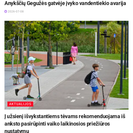
Anykščių Gegužės gatvėje įvyko vandentiekio avarija
2026-07-08
AKTUALIJOS
Į užsienį išvykstantiems tėvams rekomenduojama iš
anksto pasirūpinti vaiko laikinosios priežiūros
nustatymu