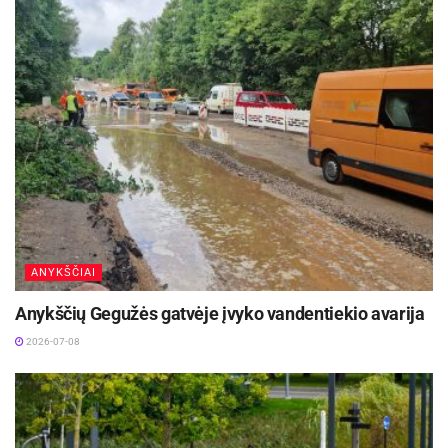
Pagrindinė Joniškio rajono ir Panevėžio miesto savivaldybių
merų rinkimų diena yra kovo 16 d., sekmadienis.
Rinkimai sekmadienį vyks tik šių dviejų savivaldybių rinkimų
apylinkėse nuo 7 valandos ryto iki 20 valandos vakaro.
VRK primena, kad svarbiausias rinkėjo dokumentas einant
balsuoti yra asmens tapatybės dokumentas: pasas arba asmens
tapatybės kortelė. Taip pat tinka ir kiti Lietuvos Respublikoje
išduoti dokumentai, kuriuose yra rinkėjo nuotrauka ir asmens
kodas: vairuotojo pažymėjimas, diplomatinis pasas ir pan.
ANYKŠČIAI
VRK informacija
Anykščių Gegužės gatvėje įvyko vandentiekio avarija
2026-07-08