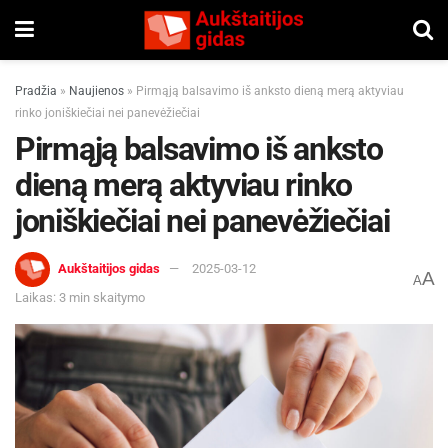
Pradžia
»
Naujienos
»
Pirmąją balsavimo iš anksto dieną merą aktyviau
rinko joniškiečiai nei panevėžiečiai
Pirmąją balsavimo iš anksto
dieną merą aktyviau rinko
joniškiečiai nei panevėžiečiai
Aukštaitijos gidas
2025-03-12
A
A
Laikas: 3 min skaitymo